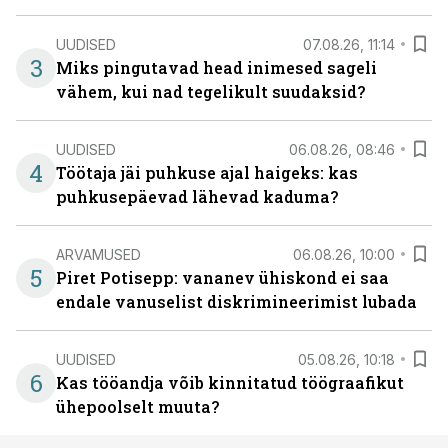
UUDISED
07.08.26, 11:14
3
Miks pingutavad head inimesed sageli
vähem, kui nad tegelikult suudaksid?
UUDISED
06.08.26, 08:46
4
Töötaja jäi puhkuse ajal haigeks: kas
puhkusepäevad lähevad kaduma?
ARVAMUSED
06.08.26, 10:00
5
Piret Potisepp: vananev ühiskond ei saa
endale vanuselist diskrimineerimist lubada
UUDISED
05.08.26, 10:18
6
Kas tööandja võib kinnitatud töögraafikut
ühepoolselt muuta?