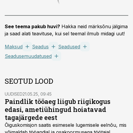
See teema pakub huvi?
Hakka neid märksõnu jälgima
ja saad alati teavituse, kui sel teemal ilmub midagi uut!
Maksud
Seadus
Seadused
Seadusemuudatused
SEOTUD LOOD
UUDISED
21.05.25, 09:45
Paindlik tööaeg liigub riigikogus
edasi, ametiühingud hoiatavad
tagajärgede eest
Õiguskomisjon saatis esimesele lugemisele eelnõu, mis
võimaldab tööandjal ja osakoormusega töötajal