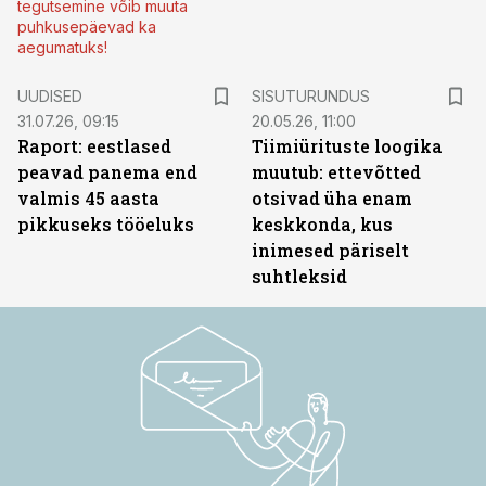
tegutsemine võib muuta
puhkusepäevad ka
aegumatuks!
ST
UUDISED
SISUTURUNDUS
31.07.26, 09:15
20.05.26, 11:00
Raport: eestlased
Tiimiürituste loogika
peavad panema end
muutub: ettevõtted
valmis 45 aasta
otsivad üha enam
pikkuseks tööeluks
keskkonda, kus
inimesed päriselt
suhtleksid