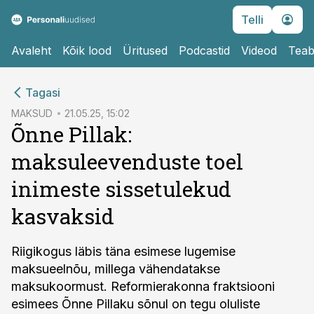
Telli
Avaleht
Kõik lood
Üritused
Podcastid
Videod
Teab
cebook
Tagasi
Twitter)
MAKSUD
21.05.25, 15:02
Õnne Pillak:
kedIn
maksuleevenduste toel
ail
inimeste sissetulekud
k
kasvaksid
Riigikogus läbis täna esimese lugemise
maksueelnõu, millega vähendatakse
maksukoormust. Reformierakonna fraktsiooni
esimees Õnne Pillaku sõnul on tegu oluliste