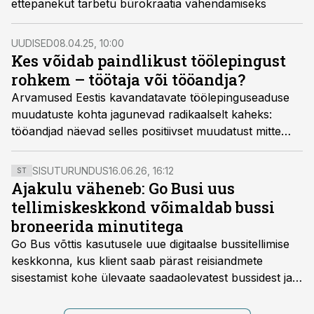
ettepanekut tarbetu bürokraatia vähendamiseks
UUDISED
08.04.25, 10:00
Kes võidab paindlikust töölepingust
rohkem – töötaja või tööandja?
Arvamused Eestis kavandatavate töölepinguseaduse
muudatuste kohta jagunevad radikaalselt kaheks:
tööandjad näevad selles positiivset muudatust mitte
ainult endi, vaid ka töötajate jaoks, ametiühingud aga
nõuavad seaduseelnõu ülevaatamist.
SISUTURUNDUS
16.06.26, 16:12
ST
Ajakulu väheneb: Go Busi uus
tellimiskeskkond võimaldab bussi
broneerida minutitega
Go Bus võttis kasutusele uue digitaalse bussitellimise
keskkonna, kus klient saab pärast reisiandmete
sisestamist kohe ülevaate saadaolevatest bussidest ja
esialgsest hinnast. Nii saab transpordi planeerimisega
kiiresti edasi liikuda hinnapakkumist ootamata.