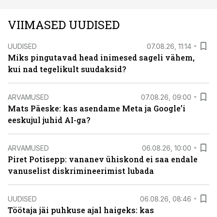
VIIMASED UUDISED
UUDISED
07.08.26, 11:14
Miks pingutavad head inimesed sageli vähem,
kui nad tegelikult suudaksid?
ARVAMUSED
07.08.26, 09:00
Mats Päeske: kas asendame Meta ja Google’i
eeskujul juhid AI-ga?
ARVAMUSED
06.08.26, 10:00
Piret Potisepp: vananev ühiskond ei saa endale
vanuselist diskrimineerimist lubada
UUDISED
06.08.26, 08:46
Töötaja jäi puhkuse ajal haigeks: kas