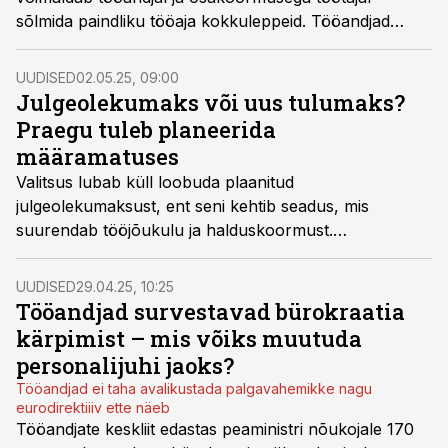
sõlmida paindliku tööaja kokkuleppeid. Tööandjad
näevad selles võimalust, ametiühingud aga riskikohta
töötajate kindlustunde ja kaitse vähenemises.
UUDISED
02.05.25, 09:00
Julgeolekumaks või uus tulumaks?
Praegu tuleb planeerida
määramatuses
Valitsus lubab küll loobuda plaanitud
julgeolekumaksust, ent seni kehtib seadus, mis
suurendab tööjõukulu ja halduskoormust.
Personalijuhid peavad olema valmis mõlemaks – nii
maksutõusuks kui selle ärajäämiseks –, sest ebaselgus
UUDISED
29.04.25, 10:25
mõjutab nii eelarveid, palgapoliitikat kui ka töötajate
Tööandjad survestavad bürokraatia
ootuste juhtimist.
kärpimist – mis võiks muutuda
personalijuhi jaoks?
Tööandjad ei taha avalikustada palgavahemikke nagu
eurodirektiiiv ette näeb
Tööandjate keskliit edastas peaministri nõukojale 170