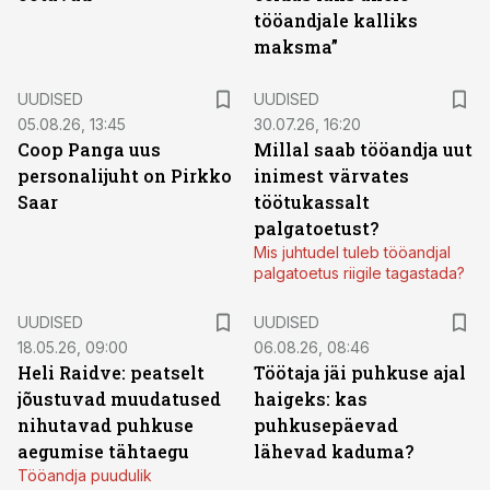
tööandjale kalliks
maksma”
UUDISED
UUDISED
05.08.26, 13:45
30.07.26, 16:20
Coop Panga uus
Millal saab tööandja uut
personalijuht on Pirkko
inimest värvates
Saar
töötukassalt
palgatoetust?
Mis juhtudel tuleb tööandjal
palgatoetus riigile tagastada?
UUDISED
UUDISED
18.05.26, 09:00
06.08.26, 08:46
Heli Raidve: peatselt
Töötaja jäi puhkuse ajal
jõustuvad muudatused
haigeks: kas
nihutavad puhkuse
puhkusepäevad
aegumise tähtaegu
lähevad kaduma?
Tööandja puudulik