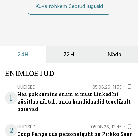
Kuva rohkem Seotud lugusid
24H
72H
Nädal
ENIMLOETUD
UUDISED
05.08.26, 11:55
Hea pakkumine enam ei müü: LinkedIni
1
küsitlus näitab, mida kandidaadid tegelikult
ootavad
UUDISED
05.08.26, 13:45
2
Coop Panga uus personalijuht on Pirkko Saar