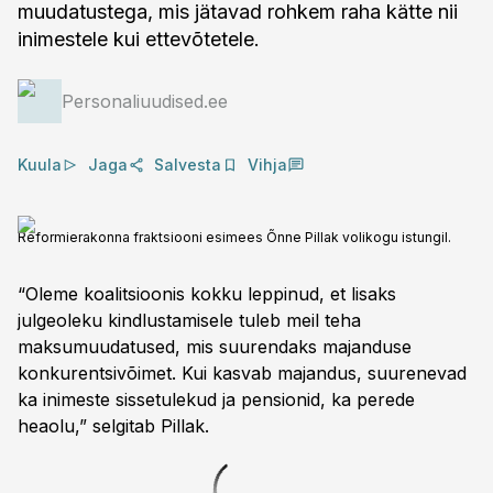
muudatustega, mis jätavad rohkem raha kätte nii
inimestele kui ettevõtetele.
Personaliuudised.ee
Kuula
Jaga
Salvesta
Vihja
Reformierakonna fraktsiooni esimees Õnne Pillak volikogu istungil.
“Oleme koalitsioonis kokku leppinud, et lisaks
julgeoleku kindlustamisele tuleb meil teha
maksumuudatused, mis suurendaks majanduse
konkurentsivõimet. Kui kasvab majandus, suurenevad
ka inimeste sissetulekud ja pensionid, ka perede
heaolu,” selgitab Pillak.