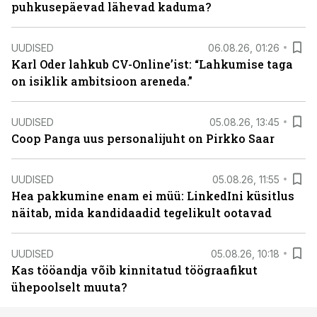
puhkusepäevad lähevad kaduma?
UUDISED
06.08.26, 01:26
Karl Oder lahkub CV-Online’ist: “Lahkumise taga
on isiklik ambitsioon areneda.”
UUDISED
05.08.26, 13:45
Coop Panga uus personalijuht on Pirkko Saar
UUDISED
05.08.26, 11:55
Hea pakkumine enam ei müü: LinkedIni küsitlus
näitab, mida kandidaadid tegelikult ootavad
UUDISED
05.08.26, 10:18
Kas tööandja võib kinnitatud töögraafikut
ühepoolselt muuta?