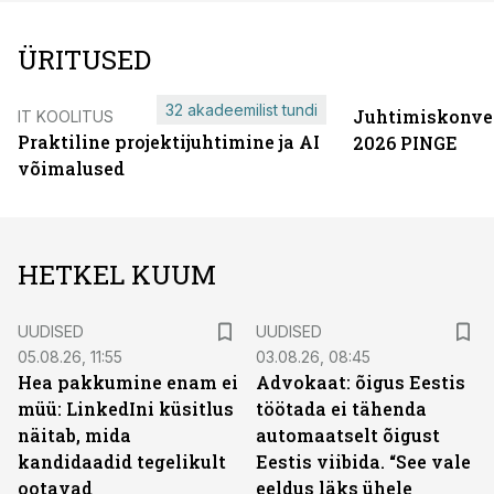
ÜRITUSED
32 akadeemilist tundi
Juhtimiskonve
IT KOOLITUS
Praktiline projektijuhtimine ja AI
2026 PINGE
võimalused
HETKEL KUUM
UUDISED
UUDISED
05.08.26, 11:55
03.08.26, 08:45
Hea pakkumine enam ei
Advokaat: õigus Eestis
müü: LinkedIni küsitlus
töötada ei tähenda
näitab, mida
automaatselt õigust
kandidaadid tegelikult
Eestis viibida. “See vale
ootavad
eeldus läks ühele