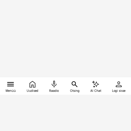
Menüü
Uudised
Raadio
Otsing
AI Chat
Logi sisse
Vana-Lõuna 39/1, 19094 Tallinn
(+372) 667 0111