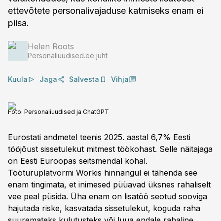
ettevõtete personalivajaduse katmiseks enam ei
piisa.
Helen Roots
Personaliuudised.ee juht
Kuula
Jaga
Salvesta
Vihja
Foto:
Personaliuudised ja ChatGPT
Eurostati andmetel teenis 2025. aastal 6,7% Eesti
tööjõust sissetulekut mitmest töökohast. Selle näitajaga
on Eesti Euroopas seitsmendal kohal.
Tööturuplatvormi Workis hinnangul ei tähenda see
enam tingimata, et inimesed püüavad üksnes rahaliselt
vee peal püsida. Üha enam on lisatöö seotud sooviga
hajutada riske, kasvatada sissetulekut, koguda raha
suuremateks kulutusteks või luua endale rahaline