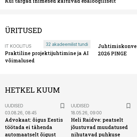
Kui targad inimesed käituvad ebaloogiliselt
ÜRITUSED
32 akadeemilist tundi
Juhtimiskonve
IT KOOLITUS
Praktiline projektijuhtimine ja AI
2026 PINGE
võimalused
HETKEL KUUM
UUDISED
UUDISED
03.08.26, 08:45
18.05.26, 09:00
Advokaat: õigus Eestis
Heli Raidve: peatselt
töötada ei tähenda
jõustuvad muudatused
automaatselt õigust
nihutavad puhkuse