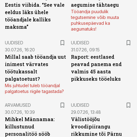
Eestis viibida. “See vale
aegumise tähtaegu
eeldus läks ühele
Tööandja puudulik
tegutsemine võib muuta
tööandjale kalliks
puhkusepäevad ka
maksma”
aegumatuks!
UUDISED
UUDISED
30.07.26, 16:20
31.07.26, 09:15
Millal saab tööandja uut
Raport: eestlased
inimest värvates
peavad panema end
töötukassalt
valmis 45 aasta
palgatoetust?
pikkuseks tööeluks
Mis juhtudel tuleb tööandjal
palgatoetus riigile tagastada?
ARVAMUSED
UUDISED
30.07.26, 10:39
29.07.26, 13:48
Mihkel Männamaa:
Välistööjõu
killustunud
kvoodipiirangu
personalitöö sööb
rikkumine tõi Pärnu