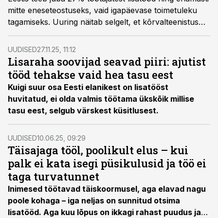
mitte eneseteostuseks, vaid igapäevase toimetuleku
tagamiseks. Uuring näitab selgelt, et kõrvalteenistus
on muutunud paljude jaoks vältimatuks osaks
finantsstrateegiast.
UUDISED
27.11.25, 11:12
Lisaraha soovijad seavad piiri: ajutist
tööd tehakse vaid hea tasu eest
Kuigi suur osa Eesti elanikest on lisatööst
huvitatud, ei olda valmis töötama ükskõik millise
tasu eest, selgub värskest küsitlusest.
UUDISED
10.06.25, 09:29
Täisajaga tööl, poolikult elus – kui
palk ei kata isegi püsikulusid ja töö ei
taga turvatunnet
Inimesed töötavad täiskoormusel, aga elavad nagu
poole kohaga – iga neljas on sunnitud otsima
lisatööd. Aga kuu lõpus on ikkagi rahast puudus ja