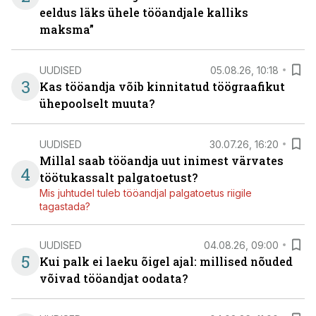
eeldus läks ühele tööandjale kalliks
maksma”
UUDISED
05.08.26, 10:18
3
Kas tööandja võib kinnitatud töögraafikut
ühepoolselt muuta?
UUDISED
30.07.26, 16:20
Millal saab tööandja uut inimest värvates
4
töötukassalt palgatoetust?
Mis juhtudel tuleb tööandjal palgatoetus riigile
tagastada?
UUDISED
04.08.26, 09:00
5
Kui palk ei laeku õigel ajal: millised nõuded
võivad tööandjat oodata?