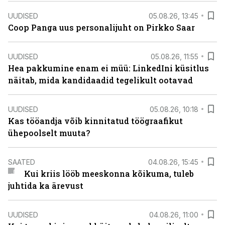
UUDISED
05.08.26, 13:45
Coop Panga uus personalijuht on Pirkko Saar
UUDISED
05.08.26, 11:55
Hea pakkumine enam ei müü: LinkedIni küsitlus
näitab, mida kandidaadid tegelikult ootavad
UUDISED
05.08.26, 10:18
Kas tööandja võib kinnitatud töögraafikut
ühepoolselt muuta?
SAATED
04.08.26, 15:45
Kui kriis lööb meeskonna kõikuma, tuleb
juhtida ka ärevust
UUDISED
04.08.26, 11:00