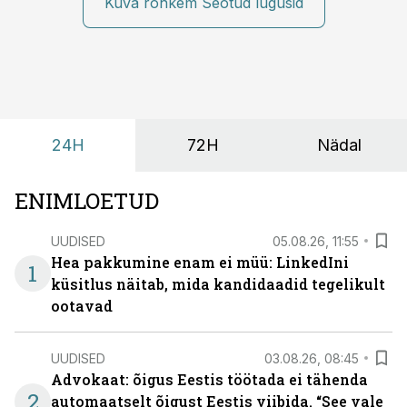
Kuva rohkem Seotud lugusid
24H
72H
Nädal
ENIMLOETUD
UUDISED
05.08.26, 11:55
Hea pakkumine enam ei müü: LinkedIni
1
küsitlus näitab, mida kandidaadid tegelikult
ootavad
UUDISED
03.08.26, 08:45
Advokaat: õigus Eestis töötada ei tähenda
2
automaatselt õigust Eestis viibida. “See vale