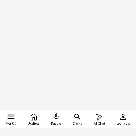
Menüü
Uudised
Raadio
Otsing
AI Chat
Logi sisse