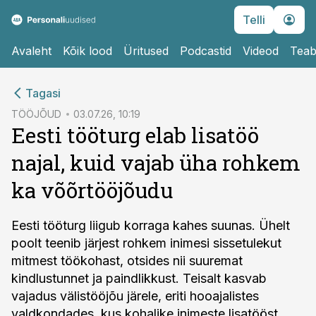
Telli
Avaleht
Kõik lood
Üritused
Podcastid
Videod
Teab
cebook
Tagasi
Twitter)
TÖÖJÕUD
03.07.26, 10:19
Eesti tööturg elab lisatöö
kedIn
najal, kuid vajab üha rohkem
ail
ka võõrtööjõudu
k
Eesti tööturg liigub korraga kahes suunas. Ühelt
poolt teenib järjest rohkem inimesi sissetulekut
mitmest töökohast, otsides nii suuremat
kindlustunnet ja paindlikkust. Teisalt kasvab
vajadus välistööjõu järele, eriti hooajalistes
valdkondades, kus kohalike inimeste lisatööst