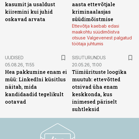
kasumit ja usaldust
aasta ettevõtjale
kiiremini kui juhid
kriminaalasjas
oskavad arvata
süüdimõistmise
Ettevõtja kaebab edasi
maakohtu süüdimõistva
otsuse Valgevenest palgatud
töötaja juhtumis
ST
UUDISED
SISUTURUNDUS
05.08.26, 11:55
20.05.26, 11:00
Hea pakkumine enam ei
Tiimiürituste loogika
müü: LinkedIni küsitlus
muutub: ettevõtted
näitab, mida
otsivad üha enam
kandidaadid tegelikult
keskkonda, kus
ootavad
inimesed päriselt
suhtleksid