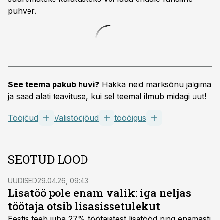
puhver.
See teema pakub huvi?
Hakka neid märksõnu jälgima
ja saad alati teavituse, kui sel teemal ilmub midagi uut!
Tööjõud
Välistööjõud
tööõigus
SEOTUD LOOD
UUDISED
29.04.26, 09:43
Lisatöö pole enam valik: iga neljas
töötaja otsib lisasissetulekut
Eestis teeb juba 27% töötajatest lisatööd ning enamasti