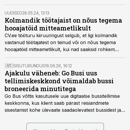
puhkama mineku asemel paneb “tööandja kalleim
vara” suvel käed kiiremini tööle.
UUDISED
28.05.24, 13:13
Kolmandik töötajaist on nõus tegema
hooajatöid mitteametlikult
CV.ee tööturu kiiruuringust selgub, et ligi kolmandik
vastanud töötajatest on teinud või on nõus tegema
hooajatöid mitteametlikult, kui nad saaksid rohkem
raha kätte. Mustalt töötamise suhtes on kahtleval
seisukohal enam kui viiendik vastanutest.
SISUTURUNDUS
16.06.26, 16:12
ST
Ajakulu väheneb: Go Busi uus
tellimiskeskkond võimaldab bussi
broneerida minutitega
Go Bus võttis kasutusele uue digitaalse bussitellimise
keskkonna, kus klient saab pärast reisiandmete
sisestamist kohe ülevaate saadaolevatest bussidest ja
esialgsest hinnast. Nii saab transpordi planeerimisega
kiiresti edasi liikuda hinnapakkumist ootamata.