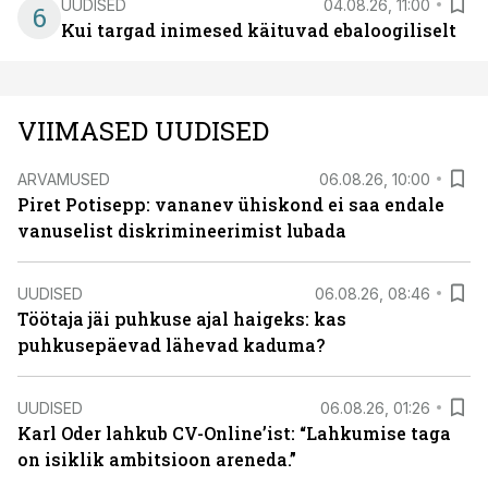
UUDISED
04.08.26, 11:00
6
Kui targad inimesed käituvad ebaloogiliselt
VIIMASED UUDISED
ARVAMUSED
06.08.26, 10:00
Piret Potisepp: vananev ühiskond ei saa endale
vanuselist diskrimineerimist lubada
UUDISED
06.08.26, 08:46
Töötaja jäi puhkuse ajal haigeks: kas
puhkusepäevad lähevad kaduma?
UUDISED
06.08.26, 01:26
Karl Oder lahkub CV-Online’ist: “Lahkumise taga
on isiklik ambitsioon areneda.”