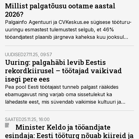
Millist palgatõusu ootame aastal
2026?
Palgainfo Agentuuri ja CVKeskus.ee sügisese tööturu-
uuringu esmastest tulemustest selgub, et 46%
tööandjatest plaanib järgneva kaheksa kuu jooksul
tõsta töötajate põhipalku. Enamasti on palgatõus
kavandatud jaanuari ja see jääb vahemikku 3–6%.
UUDISED
27.11.25, 09:57
Uuring: palgahäbi levib Eestis
rekordkiirusel – töötajad vaikivad
isegi pere ees
Pea pool Eesti töötajaist tunneb palgast rääkides
ebamugavust ning varjab oma sissetulekut ka
lähedaste eest, mis süvendab vaikimise kultuuri ja
hoiab palgad surve all.
SAATED
25.11.25, 16:00
Minister Keldo ja tööandjate
esindaja: Eesti tööturg nõuab kiireid ja