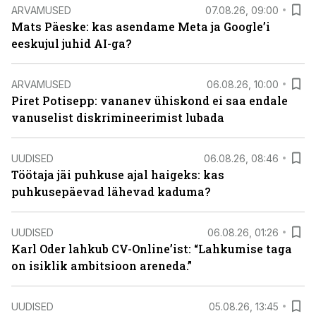
ARVAMUSED
07.08.26, 09:00
Mats Päeske: kas asendame Meta ja Google’i
eeskujul juhid AI-ga?
ARVAMUSED
06.08.26, 10:00
Piret Potisepp: vananev ühiskond ei saa endale
vanuselist diskrimineerimist lubada
UUDISED
06.08.26, 08:46
Töötaja jäi puhkuse ajal haigeks: kas
puhkusepäevad lähevad kaduma?
UUDISED
06.08.26, 01:26
Karl Oder lahkub CV-Online’ist: “Lahkumise taga
on isiklik ambitsioon areneda.”
UUDISED
05.08.26, 13:45