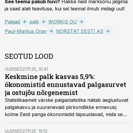
See teema pakub huvi?
Hakka neid märksõnu jälgima
ja saad alati teavituse, kui sel teemal ilmub midagi uut!
Palgad
palk
WORKIS OÜ
Paul-Markus Orav
NORSTAT EESTI AS
SEOTUD LOOD
UUDISED
27.11.25, 10:41
Keskmine palk kasvas 5,9%:
ökonomistid ennustavad palgasurvet
ja ostujõu nõrgenemist
Statistikaameti värske palgastatistika näitab aeglustuvat
palgakasvu ja suurenevaid piirkondlikke erinevusi;
kolme Eesti panga ökonomistid täpsustavad, mida see
palgasaajatele, tööandjatele ja majandusele tegelikult
tähendab.
UUDISED
27.11.25, 10:12