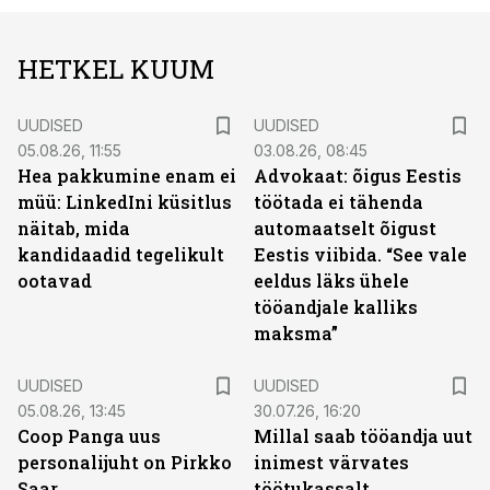
HETKEL KUUM
UUDISED
UUDISED
05.08.26, 11:55
03.08.26, 08:45
Hea pakkumine enam ei
Advokaat: õigus Eestis
müü: LinkedIni küsitlus
töötada ei tähenda
näitab, mida
automaatselt õigust
kandidaadid tegelikult
Eestis viibida. “See vale
ootavad
eeldus läks ühele
tööandjale kalliks
maksma”
UUDISED
UUDISED
05.08.26, 13:45
30.07.26, 16:20
Coop Panga uus
Millal saab tööandja uut
personalijuht on Pirkko
inimest värvates
Saar
töötukassalt