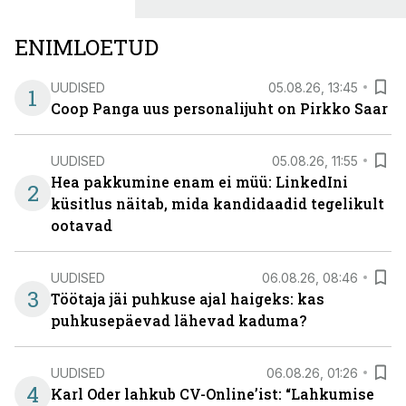
ENIMLOETUD
UUDISED
05.08.26, 13:45
1
Coop Panga uus personalijuht on Pirkko Saar
UUDISED
05.08.26, 11:55
Hea pakkumine enam ei müü: LinkedIni
2
küsitlus näitab, mida kandidaadid tegelikult
ootavad
UUDISED
06.08.26, 08:46
3
Töötaja jäi puhkuse ajal haigeks: kas
puhkusepäevad lähevad kaduma?
UUDISED
06.08.26, 01:26
4
Karl Oder lahkub CV-Online’ist: “Lahkumise