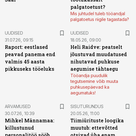
palgatoetust?
Mis juhtudel tuleb tööandjal
palgatoetus riigile tagastada?
UUDISED
UUDISED
31.07.26, 09:15
18.05.26, 09:00
Raport: eestlased
Heli Raidve: peatselt
peavad panema end
jõustuvad muudatused
valmis 45 aasta
nihutavad puhkuse
pikkuseks tööeluks
aegumise tähtaegu
Tööandja puudulik
tegutsemine võib muuta
puhkusepäevad ka
aegumatuks!
ST
ARVAMUSED
SISUTURUNDUS
30.07.26, 10:39
20.05.26, 11:00
Mihkel Männamaa:
Tiimiürituste loogika
killustunud
muutub: ettevõtted
personalitöö sööb
otsivad üha enam