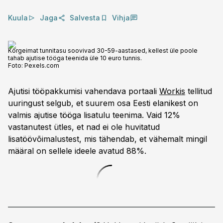
Kuula
Jaga
Salvesta
Vihja
Kõrgeimat tunnitasu soovivad 30-59-aastased, kellest üle poole
tahab ajutise tööga teenida üle 10 euro tunnis.
Foto:
Pexels.com
Ajutisi tööpakkumisi vahendava portaali
Workis
tellitud
uuringust selgub, et suurem osa Eesti elanikest on
valmis ajutise tööga lisatulu teenima. Vaid 12%
vastanutest ütles, et nad ei ole huvitatud
lisatöövõimalustest, mis tähendab, et vähemalt mingil
määral on sellele ideele avatud 88%.