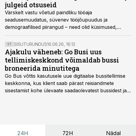
julgeid otsuseid
Värskelt vastu võetud paindliku tööaja
seadusemuudatus, süvenev tööjõupuudus ja
demograafilised piirangud – need olid küsimused,
millele saates „Töö ja palk“ otsisid vastuseid
majandusminister Erkki Keldo ja tööandjate keskliidu
SISUTURUNDUS
16.06.26, 16:12
ST
tööturu töörühma juht Ain Käpp.
Ajakulu väheneb: Go Busi uus
tellimiskeskkond võimaldab bussi
broneerida minutitega
Go Bus võttis kasutusele uue digitaalse bussitellimise
keskkonna, kus klient saab pärast reisiandmete
sisestamist kohe ülevaate saadaolevatest bussidest ja
esialgsest hinnast. Nii saab transpordi planeerimisega
kiiresti edasi liikuda hinnapakkumist ootamata.
24H
72H
Nädal