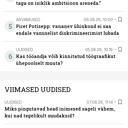
taga on isiklik ambitsioon areneda.”
ARVAMUSED
06.08.26, 10:00
5
Piret Potisepp: vananev ühiskond ei saa
endale vanuselist diskrimineerimist lubada
UUDISED
05.08.26, 10:18
6
Kas tööandja võib kinnitatud töögraafikut
ühepoolselt muuta?
VIIMASED UUDISED
UUDISED
07.08.26, 11:14
Miks pingutavad head inimesed sageli vähem,
kui nad tegelikult suudaksid?