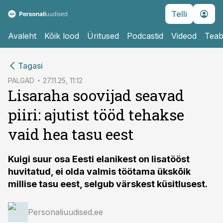
Telli
Avaleht
Kõik lood
Üritused
Podcastid
Videod
Teab
cebook
Tagasi
Twitter)
PALGAD
27.11.25, 11:12
Lisaraha soovijad seavad
kedIn
piiri: ajutist tööd tehakse
ail
vaid hea tasu eest
k
Kuigi suur osa Eesti elanikest on lisatööst
huvitatud, ei olda valmis töötama ükskõik
millise tasu eest, selgub värskest küsitlusest.
Personaliuudised.ee