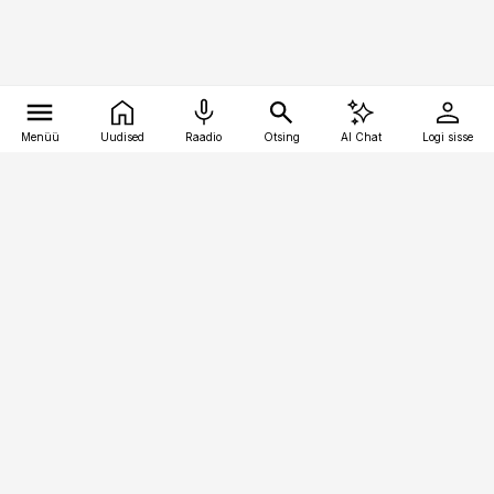
Menüü
Uudised
Raadio
Otsing
AI Chat
Logi sisse
Vana-Lõuna 39/1, 19094 Tallinn
(+372) 667 0111
personaliuudised@personaliuudised.ee
Telli
Reklaam
Firmast
Sisu kasutamisõigused
Ajakirjaniku
eetikakoodeks