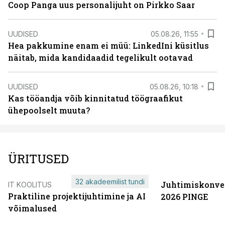
Coop Panga uus personalijuht on Pirkko Saar
UUDISED
05.08.26, 11:55
Hea pakkumine enam ei müü: LinkedIni küsitlus
näitab, mida kandidaadid tegelikult ootavad
UUDISED
05.08.26, 10:18
Kas tööandja võib kinnitatud töögraafikut
ühepoolselt muuta?
ÜRITUSED
32 akadeemilist tundi
Juhtimiskonve
IT KOOLITUS
Praktiline projektijuhtimine ja AI
2026 PINGE
võimalused