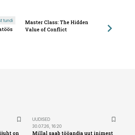
t tundi
Master Class: The Hidden
ÄRIPÄEVA 
atöös
Läbirääk
Value of Conflict
UUDISED
30.07.26, 16:20
ijuht on
Millal saab tööandja uut inimest