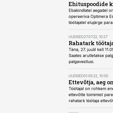
Ehituspoodide k
Ebakindlatel aegadel o
opereeriva Optimera Est
töötajatel elujärge par
UUDISED
27.07.22, 10:27
Rahatark töötaj
Täna, 27. juulil kell 1
Saates arutletakse palg
palgavestlusi.
UUDISED
01.09.22, 10:00
Ettevõtja, aeg o
Töötajal on rohkem ener
ettevõtte toimimist par
rahatark töötaja ettevõ