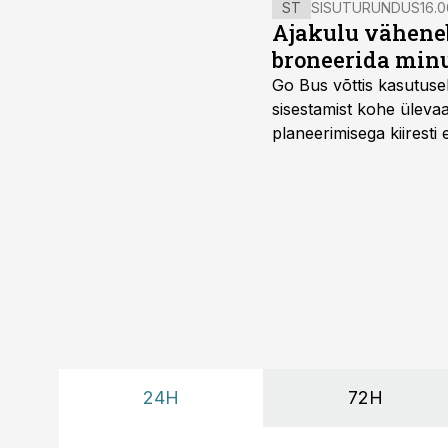
ST
SISUTURUNDUS
16.0
Ajakulu väheneb
broneerida minu
Go Bus võttis kasutusel
sisestamist kohe ülevaa
planeerimisega kiiresti
24H
72H