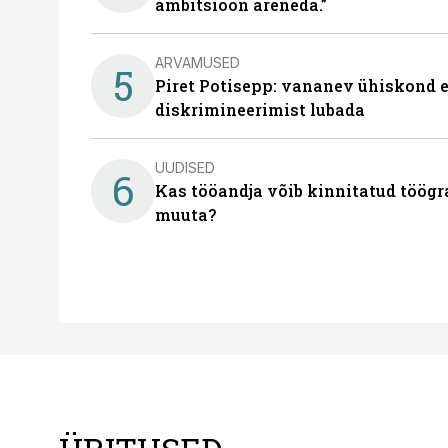
ambitsioon areneda.”
ARVAMUSED
5
Piret Potisepp: vananev ühiskond e
diskrimineerimist lubada
UUDISED
6
Kas tööandja võib kinnitatud töögr
muuta?