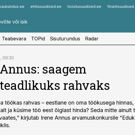
kaubandus.ee
ehitusuudised.ee
toostusuudised.ee
finantsuudised
Infopank
Radar
Teabevara
TOPid
Sisuturundus
Radar
, 09:30
 Annus: saagem
teadlikuks rahvaks
ja töökas rahvas – eestlane on oma töökusega hinnas,
lt ja küsime töö eest õiglast hinda? Seda mitte ainult 
vaates,” kirjutab Irene Annus arvamuskonkursile “Eduk
klis.