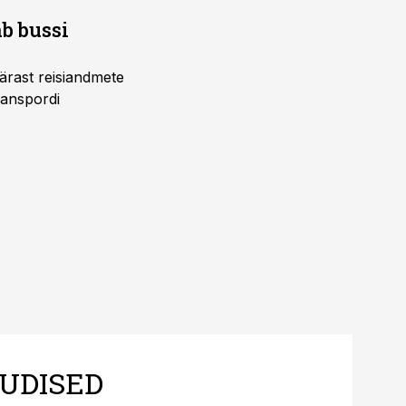
b bussi
pärast reisiandmete
ranspordi
UDISED