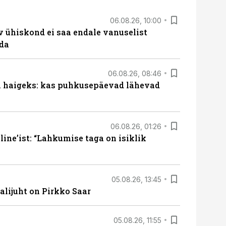
06.08.26, 10:00
v ühiskond ei saa endale vanuselist
ada
06.08.26, 08:46
al haigeks: kas puhkusepäevad lähevad
06.08.26, 01:26
ine’ist: “Lahkumise taga on isiklik
05.08.26, 13:45
lijuht on Pirkko Saar
05.08.26, 11:55