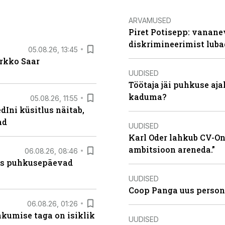
ARVAMUSED
Piret Potisepp: vanane
diskrimineerimist lub
05.08.26, 13:45
irkko Saar
UUDISED
Töötaja jäi puhkuse aj
kaduma?
05.08.26, 11:55
Ini küsitlus näitab,
ad
UUDISED
Karl Oder lahkub CV-Onl
ambitsioon areneda.”
06.08.26, 08:46
kas puhkusepäevad
UUDISED
Coop Panga uus persona
06.08.26, 01:26
hkumise taga on isiklik
UUDISED