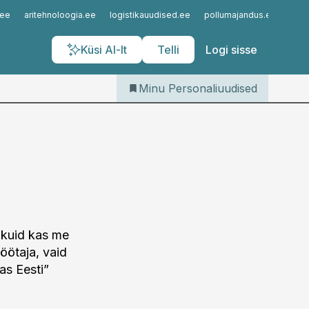
Iseteenindus
.ee
aritehnoloogia.ee
logistikauudised.ee
pollumajandus.ee
kinn
Telli Personaliuudised
Küsi AI-lt
Telli
Logi sisse
Minu Personaliuudised
 kuid kas me
töötaja, vaid
as Eesti”