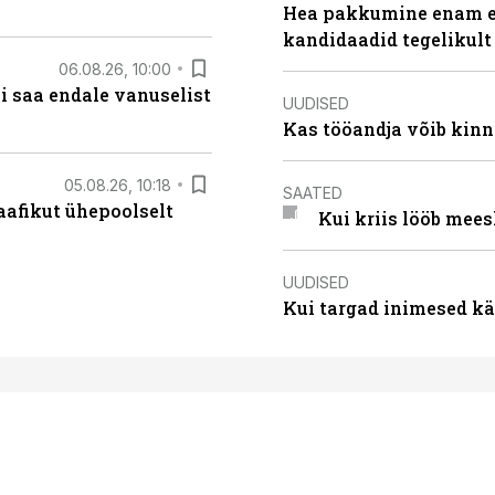
Hea pakkumine enam ei
kandidaadid tegelikult
06.08.26, 10:00
i saa endale vanuselist
UUDISED
Kas tööandja võib kinn
05.08.26, 10:18
SAATED
aafikut ühepoolselt
Kui kriis lööb mee
UUDISED
Kui targad inimesed kä