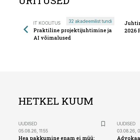
ÜRITUSED
32 akadeemilist tundi
Juhti
IT KOOLITUS
Praktiline projektijuhtimine ja
2026 
AI võimalused
HETKEL KUUM
UUDISED
UUDISED
05.08.26, 11:55
03.08.26, 
Hea pakkumine enam ei müü:
Advokaat