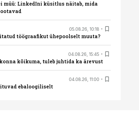
 müü: LinkedIni küsitlus näitab, mida
 ootavad
05.08.26, 10:18
itatud töögraafikut ühepoolselt muuta?
04.08.26, 15:45
skonna kõikuma, tuleb juhtida ka ärevust
04.08.26, 11:00
ituvad ebaloogiliselt