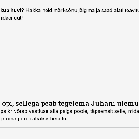
kub huvi?
Hakka neid märksõnu jälgima ja saad alati teavitu
idagi uut!
 õpi, sellega peab tegelema Juhani ülemu
palk“ võtab vaatluse alla palga poole, täpsemalt selle, mid
 ja oma pere rahalise heaolu.