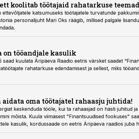
ett koolitab töötajaid rahatarkuse teemad
n ettevõtjatele katsumuseks töötajatele turvatunde pakkum
onia personalijuht Mari Oks räägib, millised palgale lisan
andada.
a on tööandjale kasulik
1.05 saad kuulata Äripäeva Raadio eetris värsket saadet “Fin
atöötajate rahatarkuse edendamisest ja sellest, miks tööan
n aidata oma töötajatel rahaasju juhtida!
giat keskenduda tööle, kui ta rahaasjad on hästi juhitud ja 
emini mõista. Kuula viimasest "Finantsuudised fookuses" saa
ttele kasulik, kordussaade on eetris Äripäeva raadios juba 