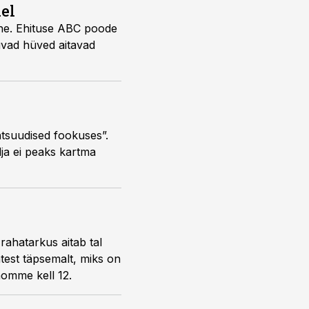
el
ine. Ehituse ABC poode
duvad hüved aitavad
antsuudised fookuses”.
dja ei peaks kartma
rahatarkus aitab tal
test täpsemalt, miks on
homme kell 12.