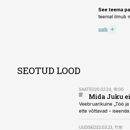
See teema pa
teemal ilmub m
palk
SEOTUD LOOD
SAATED
20.02.24, 16:00
Mida Juku ei
Veebruarikuine „Töö ja 
ette võttavad – iseenda
UUDISED
22.03.23, 11:16