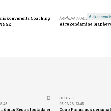
6 akadeemilis
miskonverents Coaching
ÄRIPÄEVA AKADEEMIA
AI rakendamine igapäev
PINGE
UUDISED
08:45
05.08.26, 13:45
: õigus Eestis töötada ei
Coop Panga uus personal