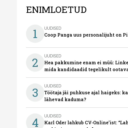
ENIMLOETUD
UUDISED
1
Coop Panga uus personalijuht on P
UUDISED
2
Hea pakkumine enam ei müü: Linked
mida kandidaadid tegelikult ootav
UUDISED
3
Töötaja jäi puhkuse ajal haigeks: 
lähevad kaduma?
UUDISED
4
Karl Oder lahkub CV-Online’ist: “La