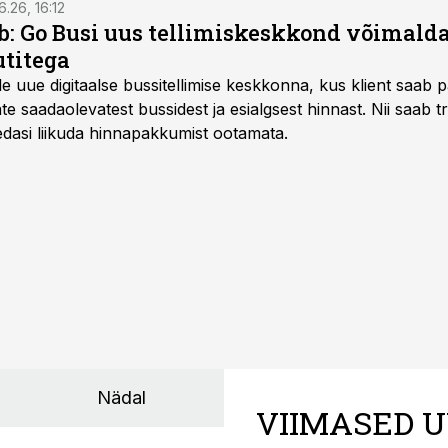
6.26, 16:12
: Go Busi uus tellimiskeskkond võimalda
titega
e uue digitaalse bussitellimise keskkonna, kus klient saab 
te saadaolevatest bussidest ja esialgsest hinnast. Nii saab t
 edasi liikuda hinnapakkumist ootamata.
Nädal
VIIMASED U