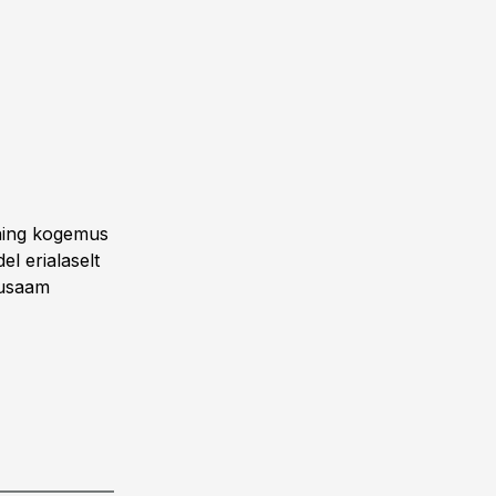
 ning kogemus
el erialaselt
rusaam