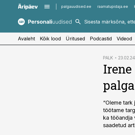
palgauudised.ee
raamatupidaja.ee
kaubandus.ee
imelineajalugu.ee
kinnisvarauudised.ee
imelineteadus.ee
Avaleht
Kõik lood
Üritused
Podcastid
Videod
cebook
PALK
23.02.24
Irene
Twitter)
kedIn
palga
ail
k
“Oleme tark 
töötame targa
ka tööandja 
saadetud arti