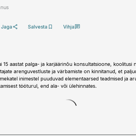
nnus
Jaga
Salvesta
Vihja
 15 aastat palga- ja karjäärinõu konsultatsioone, koolitusi
ötajate arenguvestluste ja värbamiste on kinnitanud, et paljud
õimekatel inimestel puuduvad elementaarsed teadmised ja a
misest tööturul, end ala- või ülehinnates.