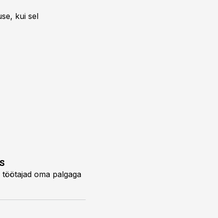
se, kui sel
s
a töötajad oma palgaga