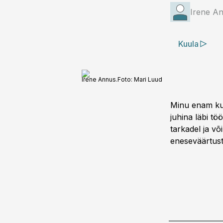
Irene A
Kuula
Irene Annus.
Foto:
Mari Luud
Minu enam kui
juhina läbi tö
tarkadel ja v
eneseväärtusta