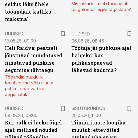
eeldus läks ühele
Mis juhtudel tuleb tööandjal
palgatoetus riigile tagastada?
tööandjale kalliks
maksma”
UUDISED
UUDISED
18.05.26, 09:00
06.08.26, 08:46
Heli Raidve: peatselt
Töötaja jäi puhkuse ajal
jõustuvad muudatused
haigeks: kas
nihutavad puhkuse
puhkusepäevad
aegumise tähtaegu
lähevad kaduma?
Tööandja puudulik
tegutsemine võib muuta
puhkusepäevad ka
aegumatuks!
ST
UUDISED
SISUTURUNDUS
04.08.26, 09:00
20.05.26, 11:00
Kui palk ei laeku õigel
Tiimiürituste loogika
ajal: millised nõuded
muutub: ettevõtted
võivad tööandjat
otsivad üha enam