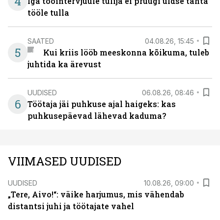
4
Iga tööintervjuule tulija ei pruugi üldse tahta
tööle tulla
SAATED
04.08.26, 15:45
5
Kui kriis lööb meeskonna kõikuma, tuleb
juhtida ka ärevust
UUDISED
06.08.26, 08:46
6
Töötaja jäi puhkuse ajal haigeks: kas
puhkusepäevad lähevad kaduma?
VIIMASED UUDISED
UUDISED
10.08.26, 09:00
„Tere, Aivo!“: väike harjumus, mis vähendab
distantsi juhi ja töötajate vahel