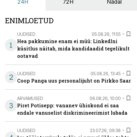
24H
72H
Nädal
ENIMLOETUD
UUDISED
05.08.26, 11:55
Hea pakkumine enam ei müü: LinkedIni
1
küsitlus näitab, mida kandidaadid tegelikult
ootavad
UUDISED
05.08.26, 13:45
2
Coop Panga uus personalijuht on Pirkko Saar
ARVAMUSED
06.08.26, 10:00
3
Piret Potisepp: vananev ühiskond ei saa
endale vanuselist diskrimineerimist lubada
UUDISED
23.07.26, 09:38