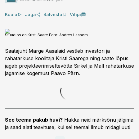
Kuula
Jaga
Salvesta
Vihja
Stuudios on Kristi Saare.
Foto:
Andres Laanem
Saatejuht Marge Aasalaid vestleb investori ja
rahatarkuse koolitaja Kristi Saarega ning saate lõpus
jagab projekteerimisettevõtte Sirkel ja Mall rahatarkuse
jagamise kogemust Paavo Pärn.
See teema pakub huvi?
Hakka neid märksõnu jälgima
ja saad alati teavituse, kui sel teemal ilmub midagi uut!