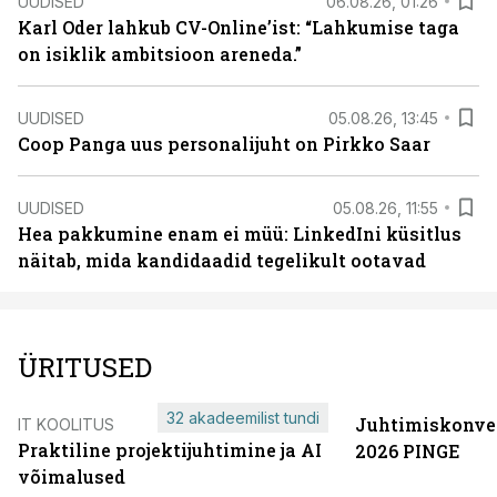
UUDISED
06.08.26, 01:26
Karl Oder lahkub CV-Online’ist: “Lahkumise taga
on isiklik ambitsioon areneda.”
UUDISED
05.08.26, 13:45
Coop Panga uus personalijuht on Pirkko Saar
UUDISED
05.08.26, 11:55
Hea pakkumine enam ei müü: LinkedIni küsitlus
näitab, mida kandidaadid tegelikult ootavad
ÜRITUSED
32 akadeemilist tundi
Juhtimiskonve
IT KOOLITUS
Praktiline projektijuhtimine ja AI
2026 PINGE
võimalused