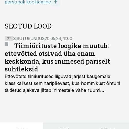
personali koolitamine
SEOTUD LOOD
SISUTURUNDUS
20.05.26, 11:00
ST
Tiimiürituste loogika muutub:
ettevõtted otsivad üha enam
keskkonda, kus inimesed päriselt
suhtleksid
Ettevõtete tiimiüritused liiguvad järjest kaugemale
klassikalisest seminaripäevast, kus hommikust õhtuni
täidetud ajakava jätab inimestele vähe ruumi
omavaheliseks suhtluseks. Saates “Lõunapaus”
räägitakse, miks otsivad ettevõtted üha enam paikasid,
kus keskkond ise aitaks inimesed töörežiimist välja
tuua ning looks võimaluse rahulikumaks ja
sisulisemaks koosolemiseks.