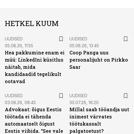
HETKEL KUUM
UUDISED
UUDISED
05.08.26, 11:55
05.08.26, 13:45
Hea pakkumine enam ei
Coop Panga uus
müü: LinkedIni küsitlus
personalijuht on Pirkko
näitab, mida
Saar
kandidaadid tegelikult
ootavad
UUDISED
UUDISED
03.08.26, 08:45
30.07.26, 16:20
Advokaat: õigus Eestis
Millal saab tööandja uut
töötada ei tähenda
inimest värvates
automaatselt õigust
töötukassalt
Eestis viibida. “See vale
palgatoetust?