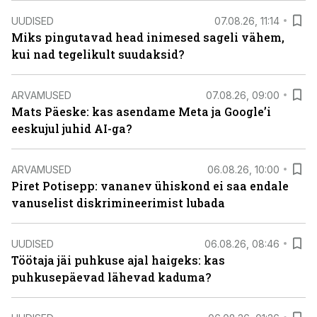
UUDISED
07.08.26, 11:14
Miks pingutavad head inimesed sageli vähem,
kui nad tegelikult suudaksid?
ARVAMUSED
07.08.26, 09:00
Mats Päeske: kas asendame Meta ja Google’i
eeskujul juhid AI-ga?
ARVAMUSED
06.08.26, 10:00
Piret Potisepp: vananev ühiskond ei saa endale
vanuselist diskrimineerimist lubada
UUDISED
06.08.26, 08:46
Töötaja jäi puhkuse ajal haigeks: kas
puhkusepäevad lähevad kaduma?