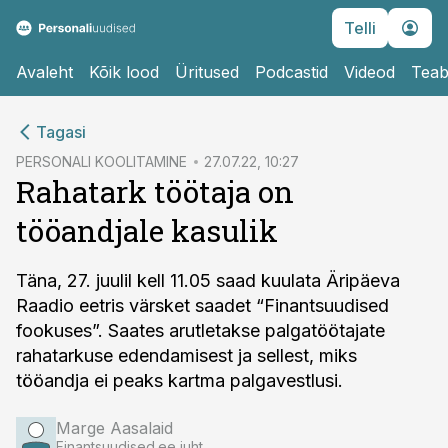
Telli
Avaleht
Kõik lood
Üritused
Podcastid
Videod
Teab
cebook
Tagasi
Twitter)
PERSONALI KOOLITAMINE
27.07.22, 10:27
Rahatark töötaja on
kedIn
tööandjale kasulik
ail
k
Täna, 27. juulil kell 11.05 saad kuulata Äripäeva
Raadio eetris värsket saadet “Finantsuudised
fookuses”. Saates arutletakse palgatöötajate
rahatarkuse edendamisest ja sellest, miks
tööandja ei peaks kartma palgavestlusi.
Marge Aasalaid
Finantsuudised.ee juht