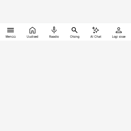
Menüü
Uudised
Raadio
Otsing
AI Chat
Logi sisse
Vana-Lõuna 39/1, 19094 Tallinn
(+372) 667 0111
personaliuudised@personaliuudised.ee
Telli
Reklaam
Firmast
Sisu kasutamisõigused
Ajakirjaniku
eetikakoodeks