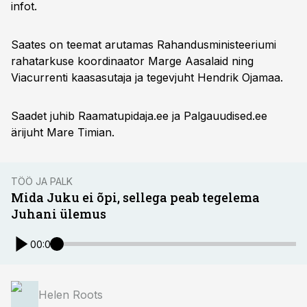
infot.
Saates on teemat arutamas Rahandusministeeriumi
rahatarkuse koordinaator Marge Aasalaid ning
Viacurrenti kaasasutaja ja tegevjuht Hendrik Ojamaa.
Saadet juhib Raamatupidaja.ee ja Palgauudised.ee
ärijuht Mare Timian.
TÖÖ JA PALK
Mida Juku ei õpi, sellega peab tegelema
Juhani ülemus
00:00
Helen Roots