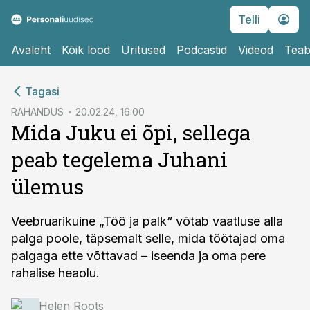
Telli
Avaleht
Kõik lood
Üritused
Podcastid
Videod
Teab
cebook
cebook
Tagasi
Twitter)
Twitter)
RAHANDUS
20.02.24, 16:00
Mida Juku ei õpi, sellega
kedIn
kedIn
peab tegelema Juhani
ail
ail
ülemus
k
k
Veebruarikuine „Töö ja palk“ võtab vaatluse alla
palga poole, täpsemalt selle, mida töötajad oma
palgaga ette võttavad – iseenda ja oma pere
rahalise heaolu.
Helen Roots