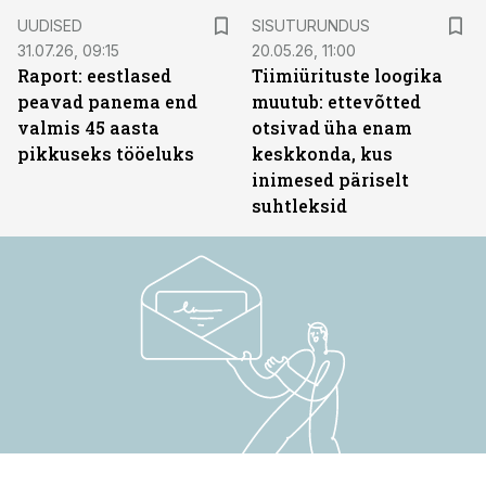
ST
UUDISED
SISUTURUNDUS
31.07.26, 09:15
20.05.26, 11:00
Raport: eestlased
Tiimiürituste loogika
peavad panema end
muutub: ettevõtted
valmis 45 aasta
otsivad üha enam
pikkuseks tööeluks
keskkonda, kus
inimesed päriselt
suhtleksid