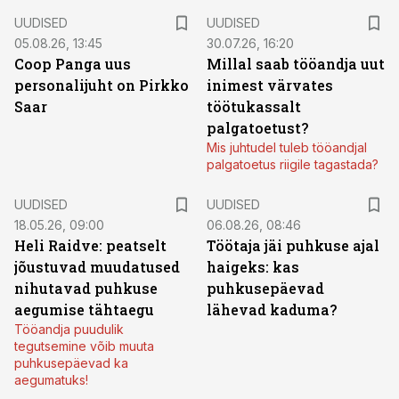
UUDISED
UUDISED
05.08.26, 13:45
30.07.26, 16:20
Coop Panga uus
Millal saab tööandja uut
personalijuht on Pirkko
inimest värvates
Saar
töötukassalt
palgatoetust?
Mis juhtudel tuleb tööandjal
palgatoetus riigile tagastada?
UUDISED
UUDISED
18.05.26, 09:00
06.08.26, 08:46
Heli Raidve: peatselt
Töötaja jäi puhkuse ajal
jõustuvad muudatused
haigeks: kas
nihutavad puhkuse
puhkusepäevad
aegumise tähtaegu
lähevad kaduma?
Tööandja puudulik
tegutsemine võib muuta
puhkusepäevad ka
aegumatuks!