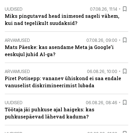
UUDISED
07.08.26, 11:14
Miks pingutavad head inimesed sageli vähem,
kui nad tegelikult suudaksid?
ARVAMUSED
07.08.26, 09:00
Mats Päeske: kas asendame Meta ja Google’i
eeskujul juhid AI-ga?
ARVAMUSED
06.08.26, 10:00
Piret Potisepp: vananev ühiskond ei saa endale
vanuselist diskrimineerimist lubada
UUDISED
06.08.26, 08:46
Töötaja jäi puhkuse ajal haigeks: kas
puhkusepäevad lähevad kaduma?