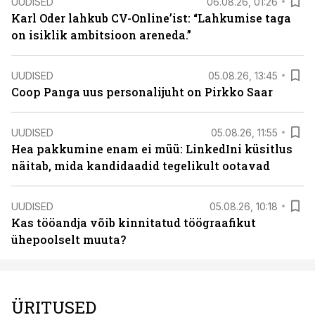
UUDISED
06.08.26, 01:26
Karl Oder lahkub CV-Online’ist: “Lahkumise taga
on isiklik ambitsioon areneda.”
UUDISED
05.08.26, 13:45
Coop Panga uus personalijuht on Pirkko Saar
UUDISED
05.08.26, 11:55
Hea pakkumine enam ei müü: LinkedIni küsitlus
näitab, mida kandidaadid tegelikult ootavad
UUDISED
05.08.26, 10:18
Kas tööandja võib kinnitatud töögraafikut
ühepoolselt muuta?
ÜRITUSED