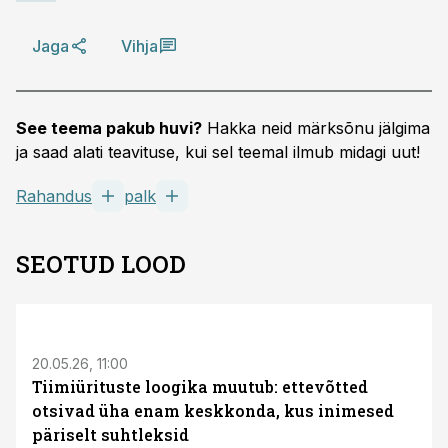
Jaga
Vihja
See teema pakub huvi?
Hakka neid märksõnu jälgima
ja saad alati teavituse, kui sel teemal ilmub midagi uut!
Rahandus
palk
SEOTUD LOOD
ST
20.05.26, 11:00
Tiimiürituste loogika muutub: ettevõtted
otsivad üha enam keskkonda, kus inimesed
päriselt suhtleksid