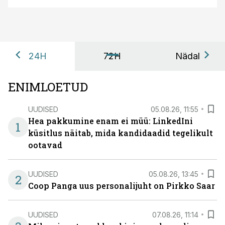
24H
72H
Nädal
ENIMLOETUD
UUDISED
05.08.26, 11:55
Hea pakkumine enam ei müü: LinkedIni
1
küsitlus näitab, mida kandidaadid tegelikult
ootavad
UUDISED
05.08.26, 13:45
2
Coop Panga uus personalijuht on Pirkko Saar
UUDISED
07.08.26, 11:14