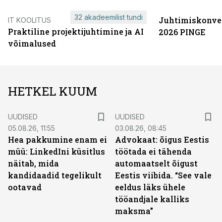
32 akadeemilist tundi
Juhtimiskonve
IT KOOLITUS
Praktiline projektijuhtimine ja AI
2026 PINGE
võimalused
HETKEL KUUM
UUDISED
UUDISED
05.08.26, 11:55
03.08.26, 08:45
Hea pakkumine enam ei
Advokaat: õigus Eestis
müü: LinkedIni küsitlus
töötada ei tähenda
näitab, mida
automaatselt õigust
kandidaadid tegelikult
Eestis viibida. “See vale
ootavad
eeldus läks ühele
tööandjale kalliks
maksma”