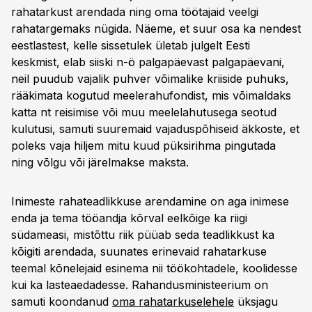
rahatarkust arendada ning oma töötajaid veelgi
rahatargemaks nügida. Näeme, et suur osa ka nendest
eestlastest, kelle sissetulek ületab julgelt Eesti
keskmist, elab siiski n-ö palgapäevast palgapäevani,
neil puudub vajalik puhver võimalike kriiside puhuks,
rääkimata kogutud meelerahufondist, mis võimaldaks
katta nt reisimise või muu meelelahutusega seotud
kulutusi, samuti suuremaid vajaduspõhiseid äkkoste, et
poleks vaja hiljem mitu kuud püksirihma pingutada
ning võlgu või järelmakse maksta.
Inimeste rahateadlikkuse arendamine on aga inimese
enda ja tema tööandja kõrval eelkõige ka riigi
südameasi, mistõttu riik püüab seda teadlikkust ka
kõigiti arendada, suunates erinevaid rahatarkuse
teemal kõnelejaid esinema nii töökohtadele, koolidesse
kui ka lasteaedadesse. Rahandusministeerium on
samuti koondanud
oma rahatarkuselehele
üksjagu