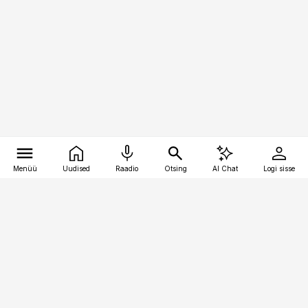
Menüü
Uudised
Raadio
Otsing
AI Chat
Logi sisse
Vana-Lõuna 39/1, 19094 Tallinn
(+372) 667 0111
personaliuudised@personaliuudised.ee