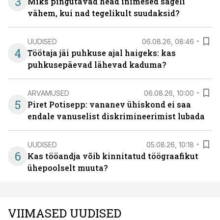
3
Miks pingutavad head inimesed sageli
vähem, kui nad tegelikult suudaksid?
UUDISED
06.08.26, 08:46
4
Töötaja jäi puhkuse ajal haigeks: kas
puhkusepäevad lähevad kaduma?
ARVAMUSED
06.08.26, 10:00
5
Piret Potisepp: vananev ühiskond ei saa
endale vanuselist diskrimineerimist lubada
UUDISED
05.08.26, 10:18
6
Kas tööandja võib kinnitatud töögraafikut
ühepoolselt muuta?
VIIMASED UUDISED