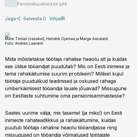
Personaliuudised.ee juht
Jaga
Salvesta
Vihja
Mare Timian (vasakul), Hendrik Ojamaa ja Marge Aasalaid.
Foto:
Andres Laanem
Mida mõistetakse töötaja rahalise heaolu all ja kuidas
see üldse tööandjat puudutab? Mis on Eesti inimese ja
tema rahakäitumise suurim probleem? Millisel kujul
töötaja puudulikud teadmised ja oskused rahaga
ümberkäimisest tööandja lauale jõuavad? Missugune
on Eestlaste suhtumine oma pensionisammastesse?
Saates uurime välja, mis tasemel (ja miks!) on Eesti
inimeste rahateadlikkus ja rahakäitumine, kuidas
puutub töötaja rahaline heaolu tööandjasse ning
missugused on tööandja võimalused töötajate