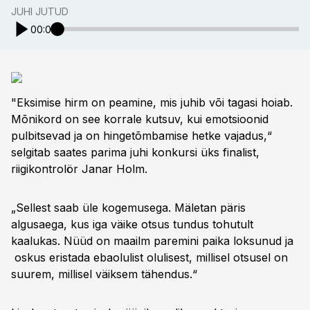
JUHI JUTUD
00:00
"Eksimise hirm on peamine, mis juhib või tagasi hoiab.
Mõnikord on see korrale kutsuv, kui emotsioonid
pulbitsevad ja on hingetõmbamise hetke vajadus,“
selgitab saates parima juhi konkursi üks finalist,
riigikontrolör Janar Holm.
„Sellest saab üle kogemusega. Mäletan päris
algusaega, kus iga väike otsus tundus tohutult
kaalukas. Nüüd on maailm paremini paika loksunud ja
oskus eristada ebaolulist olulisest, millisel otsusel on
suurem, millisel väiksem tähendus.“