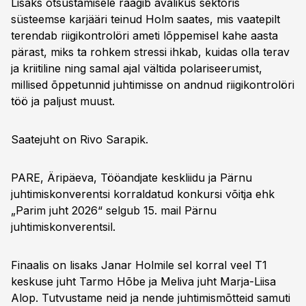
Lisaks otsustamisele räägib avalikus sektoris
süsteemse karjääri teinud Holm saates, mis vaatepilt
terendab riigikontrolöri ameti lõppemisel kahe aasta
pärast, miks ta rohkem stressi ihkab, kuidas olla terav
ja kriitiline ning samal ajal vältida polariseerumist,
millised õppetunnid juhtimisse on andnud riigikontrolöri
töö ja paljust muust.
Saatejuht on Rivo Sarapik.
PARE, Äripäeva, Tööandjate keskliidu ja Pärnu
juhtimiskonverentsi korraldatud konkursi võitja ehk
„Parim juht 2026“ selgub 15. mail Pärnu
juhtimiskonverentsil.
Finaalis on lisaks Janar Holmile sel korral veel T1
keskuse juht Tarmo Hõbe ja Meliva juht Marja-Liisa
Alop. Tutvustame neid ja nende juhtimismõtteid samuti