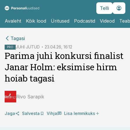
Telli
Avaleht
Kõik lood
Üritused
Podcastid
Videod
Teab
cebook
cebook
Tagasi
Twitter)
Twitter)
JUHI JUTUD
23.04.26, 16:12
PRO
Parima juhi konkursi finalist
kedIn
kedIn
Janar Holm: eksimise hirm
ail
ail
hoiab tagasi
k
k
Rivo Sarapik
Jaga
Salvesta
Vihja
Lisa lemmikuks