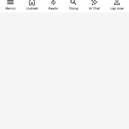
Menüü
Uudised
Raadio
Otsing
AI Chat
Logi sisse
Vana-Lõuna 39/1, 19094 Tallinn
(+372) 667 0111
personaliuudised@personaliuudised.ee
Telli
Reklaam
Firmast
Sisu kasutamisõigused
Ajakirjaniku
eetikakoodeks
Üldtingimused
Privaatsustingimused
Küpsiste poliitika
KKK
Eesti Meediaettevõtete
Eelistuste haldamine
Liit