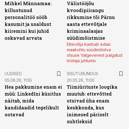
Mihkel Männamaa:
Välistööjõu
killustunud
kvoodipiirangu
personalitöö sööb
rikkumine tõi Pärnu
kasumit ja usaldust
aasta ettevõtjale
kiiremini kui juhid
kriminaalasjas
oskavad arvata
süüdimõistmise
Ettevõtja kaebab edasi
maakohtu süüdimõistva
otsuse Valgevenest palgatud
töötaja juhtumis
ST
UUDISED
SISUTURUNDUS
05.08.26, 11:55
20.05.26, 11:00
Hea pakkumine enam ei
Tiimiürituste loogika
müü: LinkedIni küsitlus
muutub: ettevõtted
näitab, mida
otsivad üha enam
kandidaadid tegelikult
keskkonda, kus
ootavad
inimesed päriselt
suhtleksid