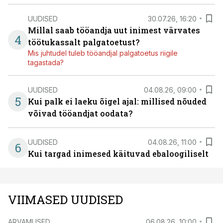
UUDISED
30.07.26, 16:20
Millal saab tööandja uut inimest värvates
4
töötukassalt palgatoetust?
Mis juhtudel tuleb tööandjal palgatoetus riigile
tagastada?
UUDISED
04.08.26, 09:00
5
Kui palk ei laeku õigel ajal: millised nõuded
võivad tööandjat oodata?
UUDISED
04.08.26, 11:00
6
Kui targad inimesed käituvad ebaloogiliselt
VIIMASED UUDISED
ARVAMUSED
06.08.26, 10:00