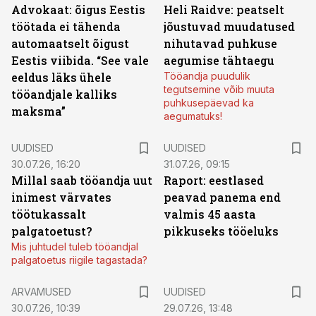
Advokaat: õigus Eestis
Heli Raidve: peatselt
töötada ei tähenda
jõustuvad muudatused
automaatselt õigust
nihutavad puhkuse
Eestis viibida. “See vale
aegumise tähtaegu
eeldus läks ühele
Tööandja puudulik
tegutsemine võib muuta
tööandjale kalliks
puhkusepäevad ka
maksma”
aegumatuks!
UUDISED
UUDISED
30.07.26, 16:20
31.07.26, 09:15
Millal saab tööandja uut
Raport: eestlased
inimest värvates
peavad panema end
töötukassalt
valmis 45 aasta
palgatoetust?
pikkuseks tööeluks
Mis juhtudel tuleb tööandjal
palgatoetus riigile tagastada?
ARVAMUSED
UUDISED
30.07.26, 10:39
29.07.26, 13:48