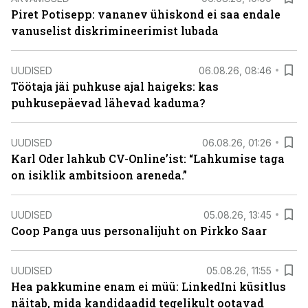
Piret Potisepp: vananev ühiskond ei saa endale
vanuselist diskrimineerimist lubada
UUDISED
06.08.26, 08:46
Töötaja jäi puhkuse ajal haigeks: kas
puhkusepäevad lähevad kaduma?
UUDISED
06.08.26, 01:26
Karl Oder lahkub CV-Online’ist: “Lahkumise taga
on isiklik ambitsioon areneda.”
UUDISED
05.08.26, 13:45
Coop Panga uus personalijuht on Pirkko Saar
UUDISED
05.08.26, 11:55
Hea pakkumine enam ei müü: LinkedIni küsitlus
näitab, mida kandidaadid tegelikult ootavad