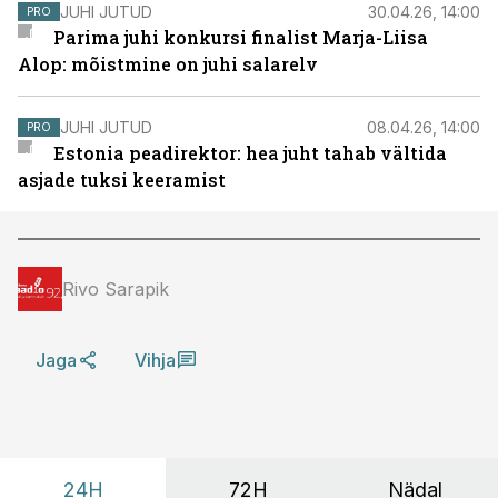
JUHI JUTUD
30.04.26, 14:00
PRO
Parima juhi konkursi finalist Marja-Liisa
Alop: mõistmine on juhi salarelv
JUHI JUTUD
08.04.26, 14:00
PRO
Estonia peadirektor: hea juht tahab vältida
asjade tuksi keeramist
Rivo Sarapik
Jaga
Vihja
24H
72H
Nädal