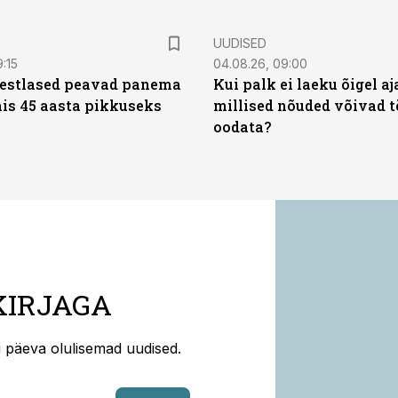
UUDISED
9:15
04.08.26, 09:00
eestlased peavad panema
Kui palk ei laeku õigel aja
is 45 aasta pikkuseks
millised nõuded võivad t
oodata?
KIRJAGA
ti päeva olulisemad uudised.