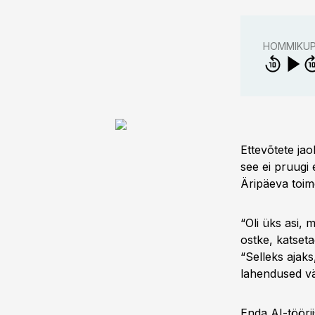
HOMMIKU
Ettevõtete jao
see ei pruugi 
Äripäeva toim
“Oli üks asi, m
ostke, katseta
“Selleks ajaks
lahendused vä
Enda AI-töörii