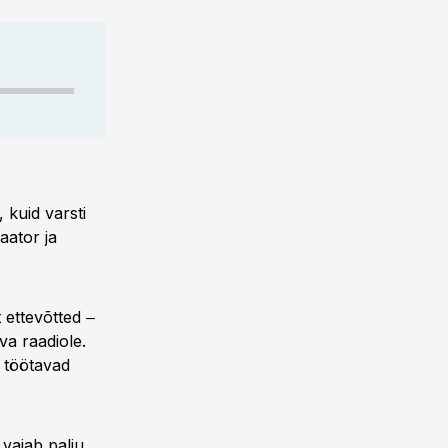
 kuid varsti
aator ja
t ettevõtted ‒
va raadiole.
d töötavad
 vajab palju