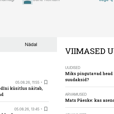
Nädal
VIIMASED U
UUDISED
Miks pingutavad head i
suudaksid?
05.08.26, 11:55
Ini küsitlus näitab,
ad
ARVAMUSED
Mats Päeske: kas asend
05.08.26, 13:45