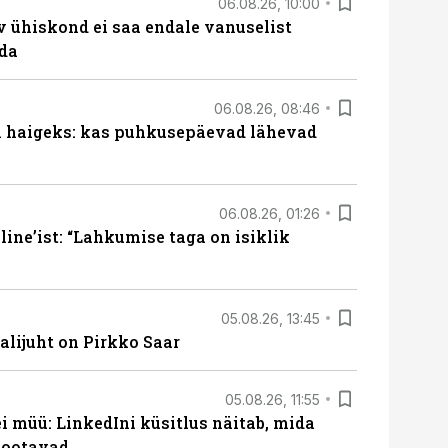
06.08.26, 10:00
v ühiskond ei saa endale vanuselist
ada
06.08.26, 08:46
al haigeks: kas puhkusepäevad lähevad
06.08.26, 01:26
ine’ist: “Lahkumise taga on isiklik
05.08.26, 13:45
lijuht on Pirkko Saar
05.08.26, 11:55
 müü: LinkedIni küsitlus näitab, mida
 ootavad