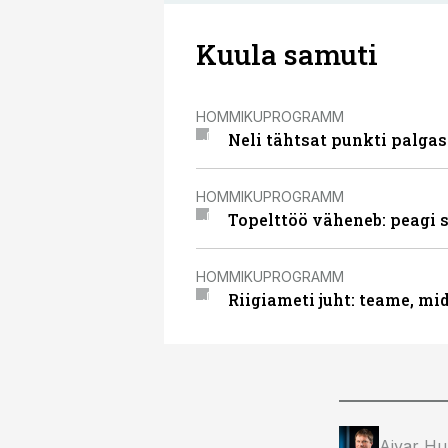
Kuula samuti
HOMMIKUPROGRAMM
Neli tähtsat punkti palg
HOMMIKUPROGRAMM
Topelttöö väheneb: peagi
HOMMIKUPROGRAMM
Riigiameti juht: teame, mi
Aivar Hu