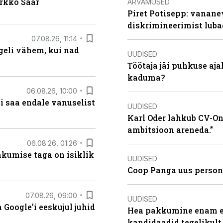
irkko Saar
ARVAMUSED
Piret Potisepp: vanane
diskrimineerimist lub
07.08.26, 11:14
eli vähem, kui nad
UUDISED
Töötaja jäi puhkuse aj
kaduma?
06.08.26, 10:00
i saa endale vanuselist
UUDISED
Karl Oder lahkub CV-Onl
ambitsioon areneda.”
06.08.26, 01:26
hkumise taga on isiklik
UUDISED
Coop Panga uus persona
07.08.26, 09:00
UUDISED
Google’i eeskujul juhid
Hea pakkumine enam ei
kandidaadid tegelikult