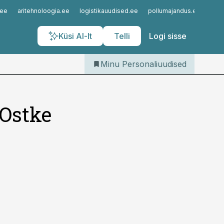
Iseteenindus
.ee
aritehnoloogia.ee
logistikauudised.ee
pollumajandus.ee
kinn
Telli Personaliuudised
Küsi AI-lt
Telli
Logi sisse
Minu Personaliuudised
“Ostke