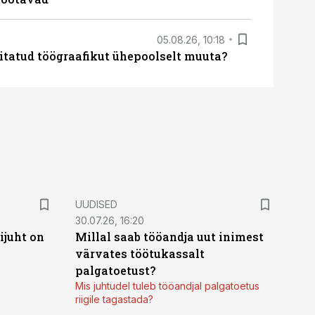
05.08.26, 10:18
itatud töögraafikut ühepoolselt muuta?
UUDISED
30.07.26, 16:20
ijuht on
Millal saab tööandja uut inimest
värvates töötukassalt
palgatoetust?
Mis juhtudel tuleb tööandjal palgatoetus
riigile tagastada?