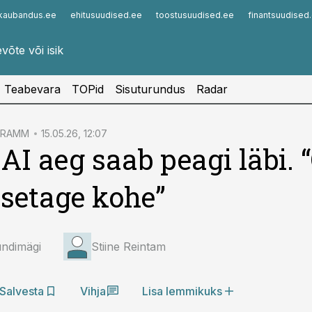
kaubandus.ee
ehitusuudised.ee
toostusuudised.ee
finantsuudised
Infopank
Radar
Teabevara
TOPid
Sisuturundus
Radar
GRAMM
15.05.26, 12:07
AI aeg saab peagi läbi. 
tsetage kohe”
undimägi
Stiine Reintam
Salvesta
Vihja
Lisa lemmikuks