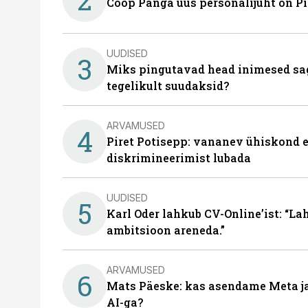
Coop Panga uus personalijuht on P
UUDISED
3
Miks pingutavad head inimesed sag
tegelikult suudaksid?
ARVAMUSED
4
Piret Potisepp: vananev ühiskond e
diskrimineerimist lubada
UUDISED
5
Karl Oder lahkub CV-Online’ist: “La
ambitsioon areneda.”
ARVAMUSED
6
Mats Päeske: kas asendame Meta ja 
AI-ga?