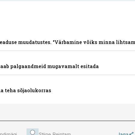
aseaduse muudatustes. “Värbamine võiks minna lihtsa
 saab palgaandmeid mugavamalt esitada
da teha sõjaolukorras
ndimägi
Stiine Reintam
Jaga