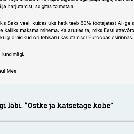
lja harjutamist, selgitas toimetaja.
kis Saks veel, kuidas üks hetk teeb 60% töötajatest AI-ga se
le kalliks maksma minema. Ka arutles ta, miks Eesti ettevõt
 kuigi eraisikud on tehisaru kasutamisel Euroopas esirinnas.
 Hundimägi.
aul Mee
i läbi. “Ostke ja katsetage kohe”