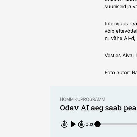
suuniseid ja vä
Intervjuus rää
võib ettevõtte
nii vähe AI-d,
Vestles Aivar
Foto autor: R
HOMMIKUPROGRAMM
Odav AI aeg saab peag
00:00