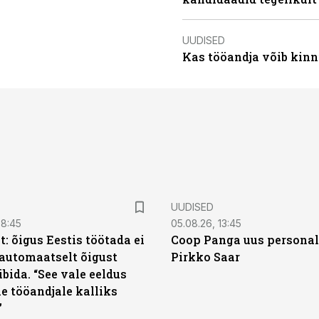
UUDISED
Kas tööandja võib kinn
UUDISED
08:45
05.08.26, 13:45
: õigus Eestis töötada ei
Coop Panga uus personal
automaatselt õigust
Pirkko Saar
ibida. “See vale eeldus
e tööandjale kalliks
”