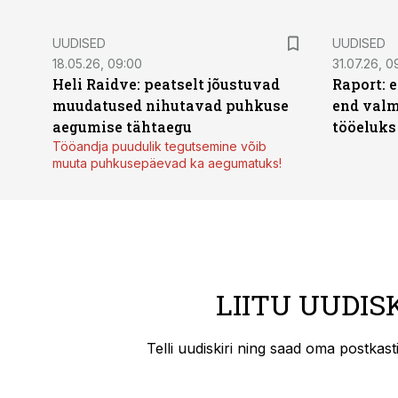
UUDISED
UUDISED
18.05.26, 09:00
31.07.26, 0
Heli Raidve: peatselt jõustuvad
Raport: 
muudatused nihutavad puhkuse
end valm
aegumise tähtaegu
tööeluks
Tööandja puudulik tegutsemine võib
muuta puhkusepäevad ka aegumatuks!
LIITU UUDIS
Telli uudiskiri ning saad oma postkas