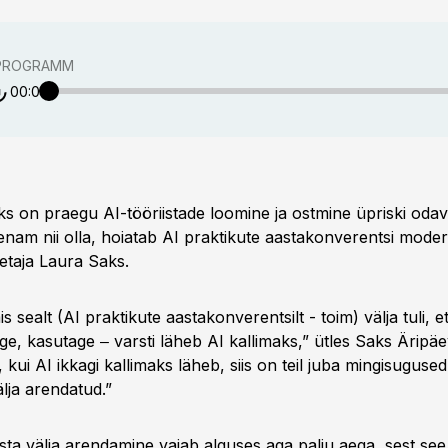
PROGRAMM
00:00
ks on praegu AI-tööriistade loomine ja ostmine üpriski odav,
enam nii olla, hoiatab AI praktikute aastakonverentsi moder
etaja Laura Saks.
is sealt (AI praktikute aastakonverentsilt - toim) välja tuli, e
ge, kasutage ‒ varsti läheb AI kallimaks,” ütles Saks Äripäe
, kui AI ikkagi kallimaks läheb, siis on teil juba mingisuguse
lja arendatud.”
sta välja arendamine vajab alguses aga palju aega, sest see