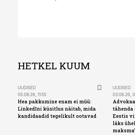
HETKEL KUUM
UUDISED
UUDISED
05.08.26, 11:55
03.08.26, 
Hea pakkumine enam ei müü:
Advokaat
LinkedIni küsitlus näitab, mida
tähenda 
kandidaadid tegelikult ootavad
Eestis vi
läks ühel
maksma