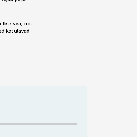
llise vea, mis
ted kasutavad