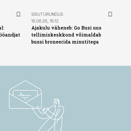
ST
SISUTURUNDUS
16.06.26, 16:12
l:
Ajakulu väheneb: Go Busi uus
ööandjat
tellimiskeskkond võimaldab
bussi broneerida minutitega