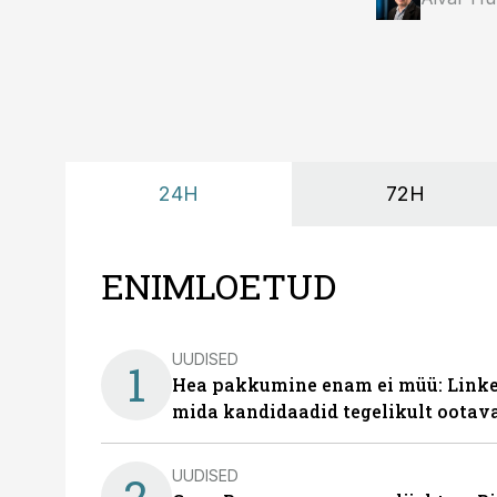
24H
72H
ENIMLOETUD
UUDISED
1
Hea pakkumine enam ei müü: Linked
mida kandidaadid tegelikult ootav
UUDISED
2