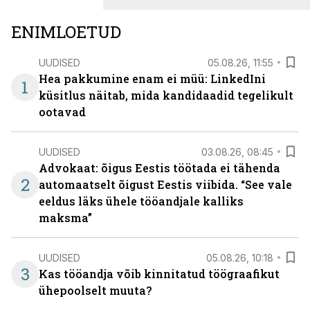
ENIMLOETUD
UUDISED
05.08.26, 11:55
Hea pakkumine enam ei müü: LinkedIni
1
küsitlus näitab, mida kandidaadid tegelikult
ootavad
UUDISED
03.08.26, 08:45
Advokaat: õigus Eestis töötada ei tähenda
2
automaatselt õigust Eestis viibida. “See vale
eeldus läks ühele tööandjale kalliks
maksma”
UUDISED
05.08.26, 10:18
3
Kas tööandja võib kinnitatud töögraafikut
ühepoolselt muuta?