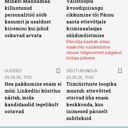
Mihkel Männamaa:
Välistööjõu
killustunud
kvoodipiirangu
personalitöö sööb
rikkumine tõi Pärnu
kasumit ja usaldust
aasta ettevõtjale
kiiremini kui juhid
kriminaalasjas
oskavad arvata
süüdimõistmise
Ettevõtja kaebab edasi
maakohtu süüdimõistva
otsuse Valgevenest palgatud
töötaja juhtumis
ST
UUDISED
SISUTURUNDUS
05.08.26, 11:55
20.05.26, 11:00
Hea pakkumine enam ei
Tiimiürituste loogika
müü: LinkedIni küsitlus
muutub: ettevõtted
näitab, mida
otsivad üha enam
kandidaadid tegelikult
keskkonda, kus
ootavad
inimesed päriselt
suhtleksid