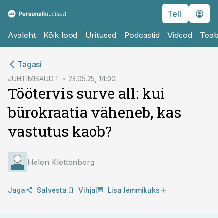
Telli
Avaleht
Kõik lood
Üritused
Podcastid
Videod
Teab
cebook
cebook
Tagasi
Twitter)
Twitter)
JUHTIMISAUDIT
23.05.25, 14:00
Töötervis surve all: kui
kedIn
kedIn
bürokraatia väheneb, kas
ail
ail
vastutus kaob?
k
k
Helen Klettenberg
Jaga
Salvesta
Vihja
Lisa lemmikuks