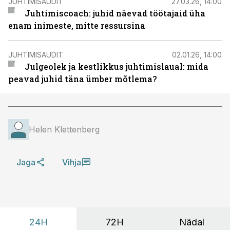
JUHTIMISAUDIT
27.03.26, 14:00
Juhtimiscoach: juhid näevad töötajaid üha
enam inimeste, mitte ressursina
JUHTIMISAUDIT
02.01.26, 14:00
Julgeolek ja kestlikkus juhtimislaual: mida
peavad juhid täna ümber mõtlema?
Helen Klettenberg
Jaga
Vihja
24H
72H
Nädal