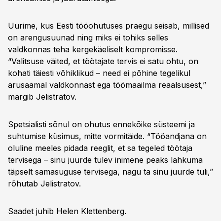
Uurime, kus Eesti tööohutuses praegu seisab, millised
on arengusuunad ning miks ei tohiks selles
valdkonnas teha kergekäeliselt kompromisse.
“Valitsuse väited, et töötajate tervis ei satu ohtu, on
kohati täiesti võhiklikud – need ei põhine tegelikul
arusaamal valdkonnast ega töömaailma reaalsusest,”
märgib Jelistratov.
Spetsialisti sõnul on ohutus ennekõike süsteemi ja
suhtumise küsimus, mitte vormitäide. “Tööandjana on
oluline meeles pidada reeglit, et sa tegeled töötaja
tervisega – sinu juurde tulev inimene peaks lahkuma
täpselt samasuguse tervisega, nagu ta sinu juurde tuli,”
rõhutab Jelistratov.
Saadet juhib Helen Klettenberg.