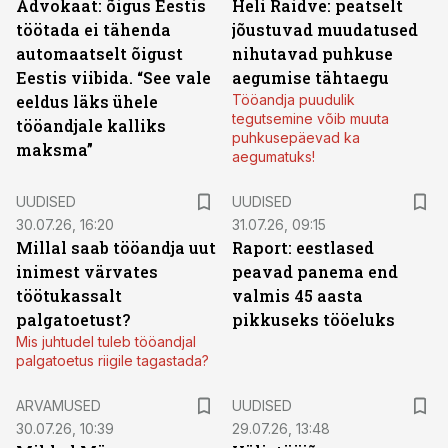
Advokaat: õigus Eestis
Heli Raidve: peatselt
töötada ei tähenda
jõustuvad muudatused
automaatselt õigust
nihutavad puhkuse
Eestis viibida. “See vale
aegumise tähtaegu
eeldus läks ühele
Tööandja puudulik
tegutsemine võib muuta
tööandjale kalliks
puhkusepäevad ka
maksma”
aegumatuks!
UUDISED
UUDISED
30.07.26, 16:20
31.07.26, 09:15
Millal saab tööandja uut
Raport: eestlased
inimest värvates
peavad panema end
töötukassalt
valmis 45 aasta
palgatoetust?
pikkuseks tööeluks
Mis juhtudel tuleb tööandjal
palgatoetus riigile tagastada?
ARVAMUSED
UUDISED
30.07.26, 10:39
29.07.26, 13:48