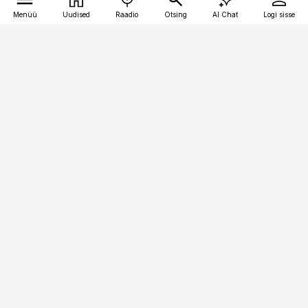
Menüü
Uudised
Raadio
Otsing
AI Chat
Logi sisse
Vana-Lõuna 39/1, 19094 Tallinn
(+372) 667 0111
personaliuudised@personaliuudised.ee
Telli
Reklaam
Firmast
Sisu kasutamisõigused
Ajakirjaniku
eetikakoodeks
Üldtingimused
Privaatsustingimused
Küpsiste poliitika
KKK
Eesti Meediaettevõtete
Eelistuste haldamine
Liit