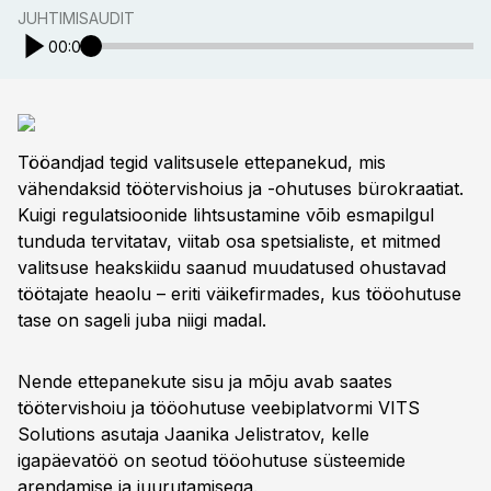
JUHTIMISAUDIT
00:00
Tööandjad tegid valitsusele ettepanekud, mis
vähendaksid töötervishoius ja -ohutuses bürokraatiat.
Kuigi regulatsioonide lihtsustamine võib esmapilgul
tunduda tervitatav, viitab osa spetsialiste, et mitmed
valitsuse heakskiidu saanud muudatused ohustavad
töötajate heaolu – eriti väikefirmades, kus tööohutuse
tase on sageli juba niigi madal.
Nende ettepanekute sisu ja mõju avab saates
töötervishoiu ja tööohutuse veebiplatvormi VITS
Solutions asutaja Jaanika Jelistratov, kelle
igapäevatöö on seotud tööohutuse süsteemide
arendamise ja juurutamisega.