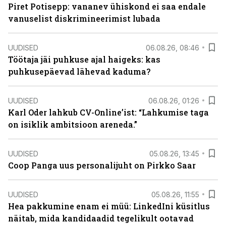
Piret Potisepp: vananev ühiskond ei saa endale
vanuselist diskrimineerimist lubada
UUDISED
06.08.26, 08:46
Töötaja jäi puhkuse ajal haigeks: kas
puhkusepäevad lähevad kaduma?
UUDISED
06.08.26, 01:26
Karl Oder lahkub CV-Online’ist: “Lahkumise taga
on isiklik ambitsioon areneda.”
UUDISED
05.08.26, 13:45
Coop Panga uus personalijuht on Pirkko Saar
UUDISED
05.08.26, 11:55
Hea pakkumine enam ei müü: LinkedIni küsitlus
näitab, mida kandidaadid tegelikult ootavad