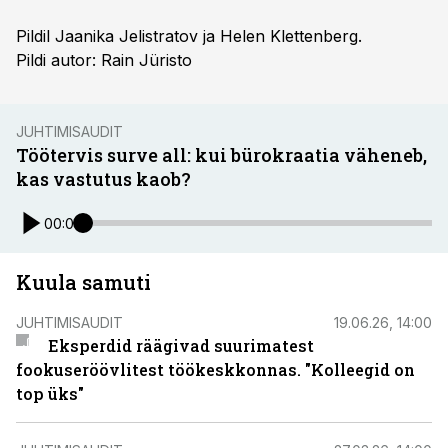
Pildil Jaanika Jelistratov ja Helen Klettenberg.
Pildi autor: Rain Jüristo
JUHTIMISAUDIT
Töötervis surve all: kui bürokraatia väheneb,
kas vastutus kaob?
00:00
Kuula samuti
JUHTIMISAUDIT
19.06.26, 14:00
Eksperdid räägivad suurimatest
fookuseröövlitest töökeskkonnas. "Kolleegid on
top üks"