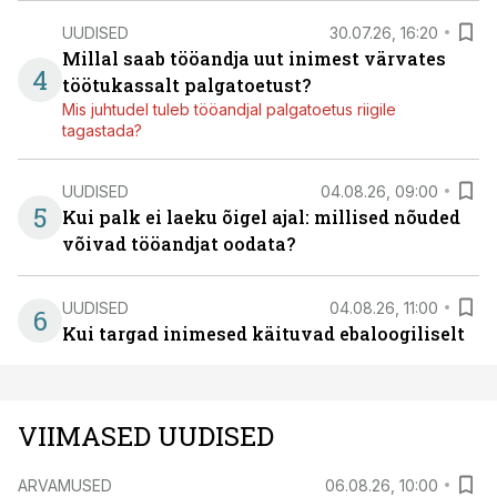
UUDISED
30.07.26, 16:20
Millal saab tööandja uut inimest värvates
4
töötukassalt palgatoetust?
Mis juhtudel tuleb tööandjal palgatoetus riigile
tagastada?
UUDISED
04.08.26, 09:00
5
Kui palk ei laeku õigel ajal: millised nõuded
võivad tööandjat oodata?
UUDISED
04.08.26, 11:00
6
Kui targad inimesed käituvad ebaloogiliselt
VIIMASED UUDISED
ARVAMUSED
06.08.26, 10:00