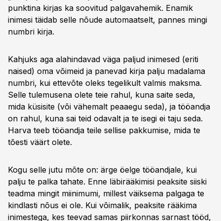
punktina kirjas ka soovitud palgavahemik. Enamik
inimesi täidab selle nõude automaatselt, pannes mingi
numbri kirja.
Kahjuks aga alahindavad väga paljud inimesed (eriti
naised) oma võimeid ja panevad kirja palju madalama
numbri, kui ettevõte oleks tegelikult valmis maksma.
Selle tulemusena olete teie rahul, kuna saite seda,
mida küsisite (või vähemalt peaaegu seda), ja tööandja
on rahul, kuna sai teid odavalt ja te isegi ei taju seda.
Harva teeb tööandja teile sellise pakkumise, mida te
tõesti väärt olete.
Kogu selle jutu mõte on: ärge öelge tööandjale, kui
palju te palka tahate. Enne läbirääkimisi peaksite siiski
teadma mingit miinimumi, millest väiksema palgaga te
kindlasti nõus ei ole. Kui võimalik, peaksite rääkima
inimestega, kes teevad samas piirkonnas sarnast tööd,