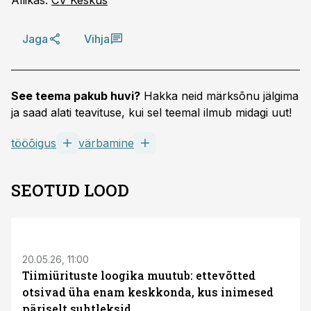
Allikas:
CV Keskus
Jaga
Vihja
See teema pakub huvi?
Hakka neid märksõnu jälgima
ja saad alati teavituse, kui sel teemal ilmub midagi uut!
tööõigus
värbamine
SEOTUD LOOD
ST
20.05.26, 11:00
Tiimiürituste loogika muutub: ettevõtted
otsivad üha enam keskkonda, kus inimesed
päriselt suhtleksid