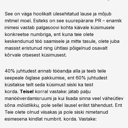
See on väga hoolikalt ülesehitatud lause ja mõjub
mitmel moel. Esiteks on see suurepärane PR – enamik
inimesi vastab palgasoovi kohta käivale küsimusele
konkreetse numbriga, ent kuna teie olete
keskendunud töö saamisele ja mitte tasule, olete juba
massist eristunud ning ühtlasi põigelnud osavalt
kõrvale otsesest küsimusest.
40% juhtudest annab tööandja alla ja teeb teile
seepeale õiglase pakkumise, ent 60% juhtudest
küsitakse teilt seda küsimust siiski ka teist
korda.
Teisel
korral vastake: jätab palju
manööverdamisruumi ja kui lisada sinna veel väheütlev
sõna
mõistlikku
, pole sellel lausel erilist tähendust. Ent
Teie olete olnud viisakas ja pole siiski nimetanud
esimesena kindlat numbrit. korda. Vastake: