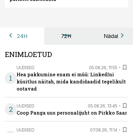
24H
72H
Nädal
ENIMLOETUD
UUDISED
05.08.26, 11:55
Hea pakkumine enam ei müü: LinkedIni
1
küsitlus näitab, mida kandidaadid tegelikult
ootavad
UUDISED
05.08.26, 13:45
2
Coop Panga uus personalijuht on Pirkko Saar
UUDISED
07.08.26, 11:14