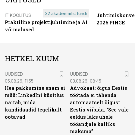
32 akadeemilist tundi
Juhtimiskonve
IT KOOLITUS
Praktiline projektijuhtimine ja AI
2026 PINGE
võimalused
HETKEL KUUM
UUDISED
UUDISED
05.08.26, 11:55
03.08.26, 08:45
Hea pakkumine enam ei
Advokaat: õigus Eestis
müü: LinkedIni küsitlus
töötada ei tähenda
näitab, mida
automaatselt õigust
kandidaadid tegelikult
Eestis viibida. “See vale
ootavad
eeldus läks ühele
tööandjale kalliks
maksma”