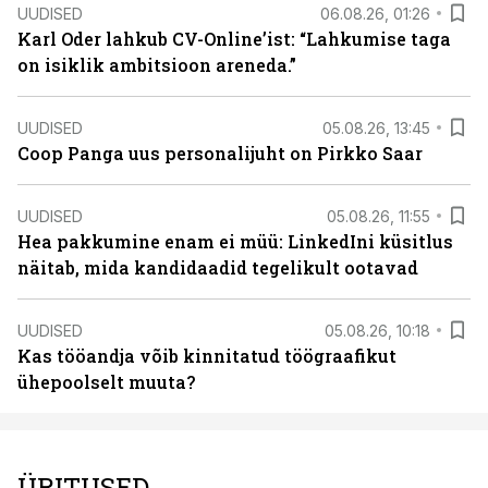
UUDISED
06.08.26, 01:26
Karl Oder lahkub CV-Online’ist: “Lahkumise taga
on isiklik ambitsioon areneda.”
UUDISED
05.08.26, 13:45
Coop Panga uus personalijuht on Pirkko Saar
UUDISED
05.08.26, 11:55
Hea pakkumine enam ei müü: LinkedIni küsitlus
näitab, mida kandidaadid tegelikult ootavad
UUDISED
05.08.26, 10:18
Kas tööandja võib kinnitatud töögraafikut
ühepoolselt muuta?
ÜRITUSED