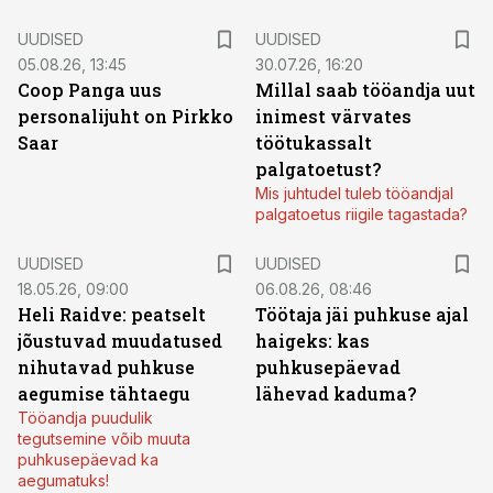
UUDISED
UUDISED
05.08.26, 13:45
30.07.26, 16:20
Coop Panga uus
Millal saab tööandja uut
personalijuht on Pirkko
inimest värvates
Saar
töötukassalt
palgatoetust?
Mis juhtudel tuleb tööandjal
palgatoetus riigile tagastada?
UUDISED
UUDISED
18.05.26, 09:00
06.08.26, 08:46
Heli Raidve: peatselt
Töötaja jäi puhkuse ajal
jõustuvad muudatused
haigeks: kas
nihutavad puhkuse
puhkusepäevad
aegumise tähtaegu
lähevad kaduma?
Tööandja puudulik
tegutsemine võib muuta
puhkusepäevad ka
aegumatuks!