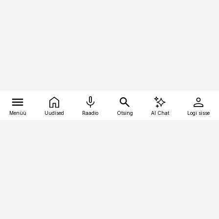
Menüü
Uudised
Raadio
Otsing
AI Chat
Logi sisse
Vana-Lõuna 39/1, 19094 Tallinn
(+372) 667 0111
personaliuudised@personaliuudised.ee
Telli
Reklaam