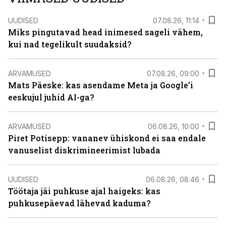
UUDISED
07.08.26, 11:14
Miks pingutavad head inimesed sageli vähem,
kui nad tegelikult suudaksid?
ARVAMUSED
07.08.26, 09:00
Mats Päeske: kas asendame Meta ja Google’i
eeskujul juhid AI-ga?
ARVAMUSED
06.08.26, 10:00
Piret Potisepp: vananev ühiskond ei saa endale
vanuselist diskrimineerimist lubada
UUDISED
06.08.26, 08:46
Töötaja jäi puhkuse ajal haigeks: kas
puhkusepäevad lähevad kaduma?