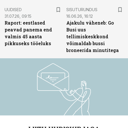
ST
UUDISED
SISUTURUNDUS
31.07.26, 09:15
16.06.26, 16:12
Raport: eestlased
Ajakulu väheneb: Go
peavad panema end
Busi uus
valmis 45 aasta
tellimiskeskkond
pikkuseks tööeluks
võimaldab bussi
broneerida minutitega