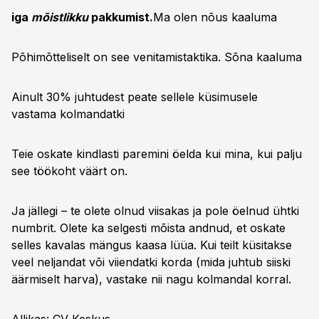
iga
mõistlikku
pakkumist.
Ma olen nõus
kaaluma
Põhimõtteliselt on see venitamistaktika. Sõna
kaaluma
Ainult 30% juhtudest peate sellele küsimusele
vastama
kolmandatki
Teie oskate kindlasti paremini öelda kui mina, kui palju
see töökoht väärt on.
Ja jällegi – te olete olnud viisakas ja pole öelnud ühtki
numbrit. Olete ka selgesti mõista andnud, et oskate
selles kavalas mängus kaasa lüüa. Kui teilt küsitakse
veel neljandat või viiendatki korda (mida juhtub siiski
äärmiselt harva), vastake nii nagu kolmandal korral.