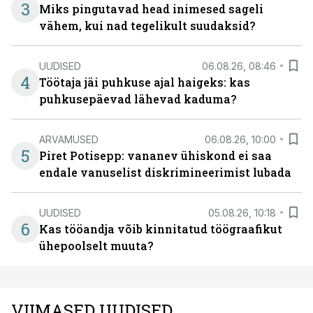
3
Miks pingutavad head inimesed sageli
vähem, kui nad tegelikult suudaksid?
UUDISED
06.08.26, 08:46
4
Töötaja jäi puhkuse ajal haigeks: kas
puhkusepäevad lähevad kaduma?
ARVAMUSED
06.08.26, 10:00
5
Piret Potisepp: vananev ühiskond ei saa
endale vanuselist diskrimineerimist lubada
UUDISED
05.08.26, 10:18
6
Kas tööandja võib kinnitatud töögraafikut
ühepoolselt muuta?
VIIMASED UUDISED