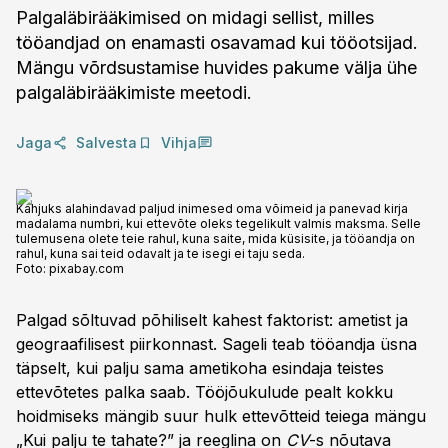
Palgaläbirääkimised on midagi sellist, milles
tööandjad on enamasti osavamad kui tööotsijad.
Mängu võrdsustamise huvides pakume välja ühe
palgaläbirääkimiste meetodi.
Jaga
Salvesta
Vihja
Kahjuks alahindavad paljud inimesed oma võimeid ja panevad kirja
madalama numbri, kui ettevõte oleks tegelikult valmis maksma. Selle
tulemusena olete teie rahul, kuna saite, mida küsisite, ja tööandja on
rahul, kuna sai teid odavalt ja te isegi ei taju seda.
Foto:
pixabay.com
Palgad sõltuvad põhiliselt kahest faktorist: ametist ja
geograafilisest piirkonnast. Sageli teab tööandja üsna
täpselt, kui palju sama ametikoha esindaja teistes
ettevõtetes palka saab. Tööjõukulude pealt kokku
hoidmiseks mängib suur hulk ettevõtteid teiega mängu
„Kui palju te tahate?” ja reeglina on
CV
-s nõutava