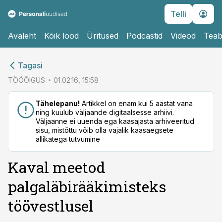
Telli
Avaleht
Kõik lood
Üritused
Podcastid
Videod
Teab
cebook
cebook
Tagasi
Twitter)
Twitter)
TÖÖÕIGUS
01.02.16, 15:58
kedIn
kedIn
Tähelepanu!
Artikkel on enam kui 5 aastat vana
ning kuulub väljaande digitaalsesse arhiivi.
ail
ail
Väljaanne ei uuenda ega kaasajasta arhiveeritud
sisu, mistõttu võib olla vajalik kaasaegsete
k
k
allikatega tutvumine
Kaval meetod
palgaläbirääkimisteks
töövestlusel