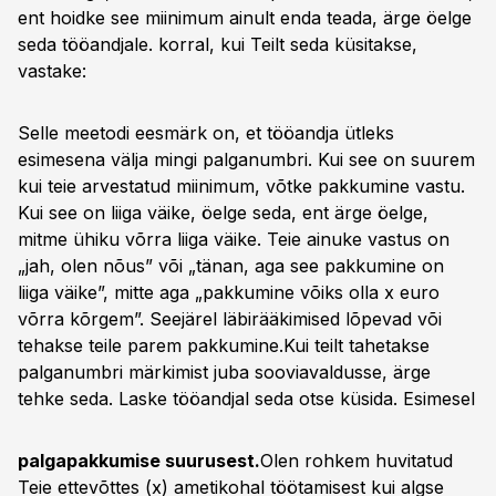
ent hoidke see miinimum ainult enda teada, ärge öelge
seda tööandjale. korral, kui Teilt seda küsitakse,
vastake:
Selle meetodi eesmärk on, et tööandja ütleks
esimesena välja mingi palganumbri. Kui see on suurem
kui teie arvestatud miinimum, võtke pakkumine vastu.
Kui see on liiga väike, öelge seda, ent ärge öelge,
mitme ühiku võrra liiga väike. Teie ainuke vastus on
„jah, olen nõus” või „tänan, aga see pakkumine on
liiga väike”, mitte aga „pakkumine võiks olla x euro
võrra kõrgem”. Seejärel läbirääkimised lõpevad või
tehakse teile parem pakkumine.Kui teilt tahetakse
palganumbri märkimist juba sooviavaldusse, ärge
tehke seda. Laske tööandjal seda otse küsida.
Esimesel
palgapakkumise suurusest.
Olen rohkem huvitatud
Teie ettevõttes (x) ametikohal töötamisest kui
algse