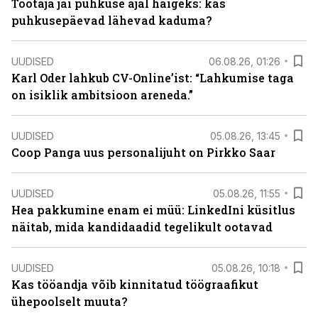
Töötaja jäi puhkuse ajal haigeks: kas
puhkusepäevad lähevad kaduma?
UUDISED
06.08.26, 01:26
Karl Oder lahkub CV-Online’ist: “Lahkumise taga
on isiklik ambitsioon areneda.”
UUDISED
05.08.26, 13:45
Coop Panga uus personalijuht on Pirkko Saar
UUDISED
05.08.26, 11:55
Hea pakkumine enam ei müü: LinkedIni küsitlus
näitab, mida kandidaadid tegelikult ootavad
UUDISED
05.08.26, 10:18
Kas tööandja võib kinnitatud töögraafikut
ühepoolselt muuta?