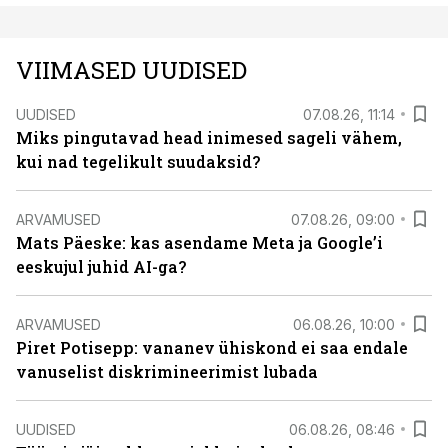
VIIMASED UUDISED
UUDISED
07.08.26, 11:14
Miks pingutavad head inimesed sageli vähem,
kui nad tegelikult suudaksid?
ARVAMUSED
07.08.26, 09:00
Mats Päeske: kas asendame Meta ja Google’i
eeskujul juhid AI-ga?
ARVAMUSED
06.08.26, 10:00
Piret Potisepp: vananev ühiskond ei saa endale
vanuselist diskrimineerimist lubada
UUDISED
06.08.26, 08:46