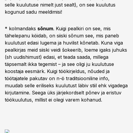
selle kuulutuse nimelt just sealt), on see kuulutus
kogunud sadu meeldimisi!
* kolmandaks
sõnum
. Kuigi pealkiri on see, mis
tähelepanu köidab, on siiski sõnum see, mis paneb
kuulutust edasi lugema ja huvilist kõnetab. Kuna viga
pealkirjas meid siiski veidi šokeerib, loeme igaks juhuks
(sh uudishimust) edasi, et teada saada, millega
täpsemalt ikka tegemist – ja see oligi ju kuulutuse
koostaja eesmärk. Kuigi töökirjeldus, nõuded ja
töötajatele pakutav on n-ö traditsiooniline info,
muudab selle eriliseks kuulutust läbiv stiil ehk vigadega
kirjutamine. Seega üks järjekordselt põnev ja eristuv
töökuulutus, millist ei olegi varem kohanud.