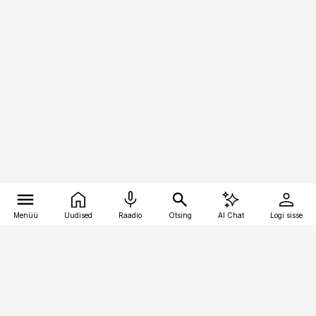
Menüü
Uudised
Raadio
Otsing
AI Chat
Logi sisse
Vana-Lõuna 39/1, 19094 Tallinn
(+372) 667 0111