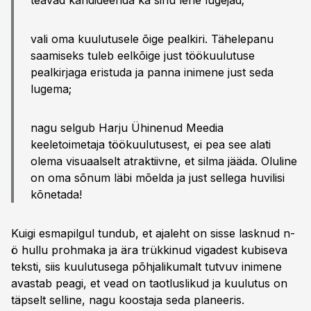
teavad kandideerida ka sinu lehe lugejad;
vali oma kuulutusele õige pealkiri. Tähelepanu
saamiseks tuleb eelkõige just töökuulutuse
pealkirjaga eristuda ja panna inimene just seda
lugema;
nagu selgub Harju Ühinenud Meedia
keeletoimetaja töökuulutusest, ei pea see alati
olema visuaalselt atraktiivne, et silma jääda. Oluline
on oma sõnum läbi mõelda ja just sellega huvilisi
kõnetada!
Kuigi esmapilgul tundub, et ajaleht on sisse lasknud n-
ö hullu prohmaka ja ära trükkinud vigadest kubiseva
teksti, siis kuulutusega põhjalikumalt tutvuv inimene
avastab peagi, et vead on taotluslikud ja kuulutus on
täpselt selline, nagu koostaja seda planeeris.