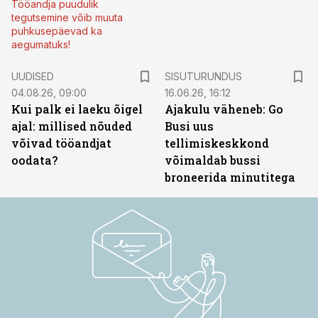
Tööandja puudulik
tegutsemine võib muuta
puhkusepäevad ka
aegumatuks!
ST
UUDISED
SISUTURUNDUS
04.08.26, 09:00
16.06.26, 16:12
Kui palk ei laeku õigel
Ajakulu väheneb: Go
ajal: millised nõuded
Busi uus
võivad tööandjat
tellimiskeskkond
oodata?
võimaldab bussi
broneerida minutitega