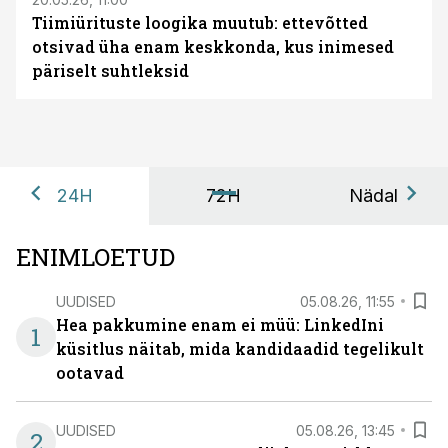
Tiimiürituste loogika muutub: ettevõtted
otsivad üha enam keskkonda, kus inimesed
päriselt suhtleksid
24H
72H
Nädal
ENIMLOETUD
UUDISED
05.08.26, 11:55
Hea pakkumine enam ei müü: LinkedIni
1
küsitlus näitab, mida kandidaadid tegelikult
ootavad
UUDISED
05.08.26, 13:45
2