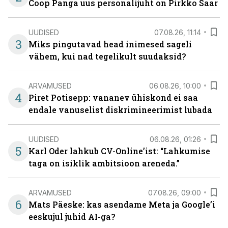
Coop Panga uus personalijuht on Pirkko Saar
UUDISED
07.08.26, 11:14
3
Miks pingutavad head inimesed sageli
vähem, kui nad tegelikult suudaksid?
ARVAMUSED
06.08.26, 10:00
4
Piret Potisepp: vananev ühiskond ei saa
endale vanuselist diskrimineerimist lubada
UUDISED
06.08.26, 01:26
5
Karl Oder lahkub CV-Online’ist: “Lahkumise
taga on isiklik ambitsioon areneda.”
ARVAMUSED
07.08.26, 09:00
6
Mats Päeske: kas asendame Meta ja Google’i
eeskujul juhid AI-ga?