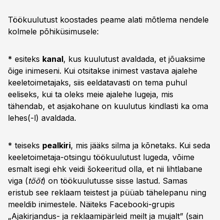
Töökuulutust koostades peame alati mõtlema nendele
kolmele põhiküsimusele:
* esiteks
kanal
, kus kuulutust avaldada, et jõuaksime
õige inimeseni. Kui otsitakse inimest vastava ajalehe
keeletoimetajaks, siis eeldatavasti on tema puhul
eeliseks, kui ta oleks meie ajalehe lugeja, mis
tähendab, et asjakohane on kuulutus kindlasti ka oma
lehes(-l) avaldada.
* teiseks
pealkiri
, mis jääks silma ja kõnetaks. Kui seda
keeletoimetaja-otsingu töökuulutust lugeda, võime
esmalt isegi ehk veidi šokeeritud olla, et nii lihtlabane
viga (
tööt
) on töökuulutusse sisse lastud. Samas
eristub see reklaam teistest ja püüab tähelepanu ning
meeldib inimestele. Näiteks Facebooki-grupis
„Ajakirjandus- ja reklaamipärleid meilt ja mujalt” (sain