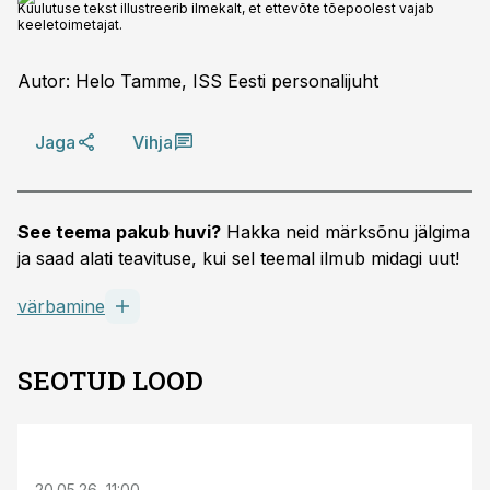
Kuulutuse tekst illustreerib ilmekalt, et ettevõte tõepoolest vajab
keeletoimetajat.
Autor: Helo Tamme, ISS Eesti personalijuht
Jaga
Vihja
See teema pakub huvi?
Hakka neid märksõnu jälgima
ja saad alati teavituse, kui sel teemal ilmub midagi uut!
värbamine
SEOTUD LOOD
ST
20.05.26, 11:00