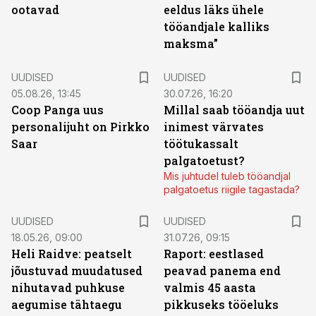
ootavad
eeldus läks ühele
tööandjale kalliks
maksma”
UUDISED
UUDISED
05.08.26, 13:45
30.07.26, 16:20
Coop Panga uus
Millal saab tööandja uut
personalijuht on Pirkko
inimest värvates
Saar
töötukassalt
palgatoetust?
Mis juhtudel tuleb tööandjal
palgatoetus riigile tagastada?
UUDISED
UUDISED
18.05.26, 09:00
31.07.26, 09:15
Heli Raidve: peatselt
Raport: eestlased
jõustuvad muudatused
peavad panema end
nihutavad puhkuse
valmis 45 aasta
aegumise tähtaegu
pikkuseks tööeluks