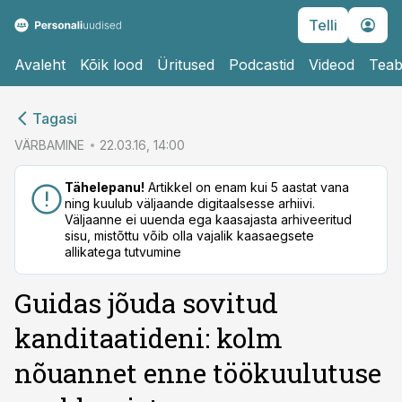
Telli
Avaleht
Kõik lood
Üritused
Podcastid
Videod
Teab
cebook
cebook
Tagasi
Twitter)
Twitter)
VÄRBAMINE
22.03.16, 14:00
kedIn
kedIn
Tähelepanu!
Artikkel on enam kui 5 aastat vana
ning kuulub väljaande digitaalsesse arhiivi.
ail
ail
Väljaanne ei uuenda ega kaasajasta arhiveeritud
sisu, mistõttu võib olla vajalik kaasaegsete
k
k
allikatega tutvumine
Guidas jõuda sovitud
kanditaatideni: kolm
nõuannet enne töökuulutuse