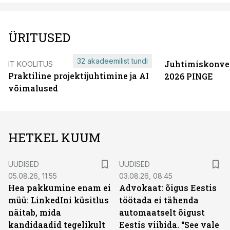
ÜRITUSED
32 akadeemilist tundi
Juhtimiskonve
IT KOOLITUS
Praktiline projektijuhtimine ja AI
2026 PINGE
võimalused
HETKEL KUUM
UUDISED
UUDISED
05.08.26, 11:55
03.08.26, 08:45
Hea pakkumine enam ei
Advokaat: õigus Eestis
müü: LinkedIni küsitlus
töötada ei tähenda
näitab, mida
automaatselt õigust
kandidaadid tegelikult
Eestis viibida. “See vale