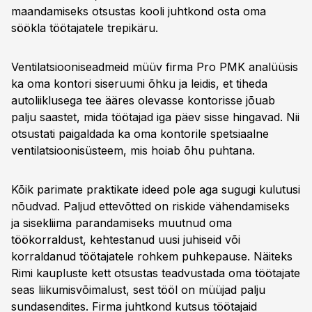
maandamiseks otsustas kooli juhtkond osta oma
söökla töötajatele trepikäru.
Ventilatsiooniseadmeid müüv firma Pro PMK analüüsis
ka oma kontori siseruumi õhku ja leidis, et tiheda
autoliiklusega tee ääres olevasse kontorisse jõuab
palju saastet, mida töötajad iga päev sisse hingavad. Nii
otsustati paigaldada ka oma kontorile spetsiaalne
ventilatsioonisüsteem, mis hoiab õhu puhtana.
Kõik parimate praktikate ideed pole aga sugugi kulutusi
nõudvad. Paljud ettevõtted on riskide vähendamiseks
ja sisekliima parandamiseks muutnud oma
töökorraldust, kehtestanud uusi juhiseid või
korraldanud töötajatele rohkem puhkepause. Näiteks
Rimi kaupluste kett otsustas teadvustada oma töötajate
seas liikumisvõimalust, sest tööl on müüjad palju
sundasendites. Firma juhtkond kutsus töötajaid