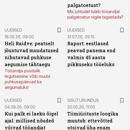
palgatoetust?
Mis juhtudel tuleb tööandjal
palgatoetus riigile tagastada?
UUDISED
UUDISED
18.05.26, 09:00
31.07.26, 09:15
Heli Raidve: peatselt
Raport: eestlased
jõustuvad muudatused
peavad panema end
nihutavad puhkuse
valmis 45 aasta
aegumise tähtaegu
pikkuseks tööeluks
Tööandja puudulik
tegutsemine võib muuta
puhkusepäevad ka
aegumatuks!
ST
UUDISED
SISUTURUNDUS
04.08.26, 09:00
20.05.26, 11:00
Kui palk ei laeku õigel
Tiimiürituste loogika
ajal: millised nõuded
muutub: ettevõtted
võivad tööandjat
otsivad üha enam