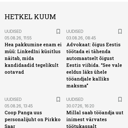
HETKEL KUUM
UUDISED
UUDISED
05.08.26, 11:55
03.08.26, 08:45
Hea pakkumine enam ei
Advokaat: õigus Eestis
müü: LinkedIni küsitlus
töötada ei tähenda
näitab, mida
automaatselt õigust
kandidaadid tegelikult
Eestis viibida. “See vale
ootavad
eeldus läks ühele
tööandjale kalliks
maksma”
UUDISED
UUDISED
05.08.26, 13:45
30.07.26, 16:20
Coop Panga uus
Millal saab tööandja uut
personalijuht on Pirkko
inimest värvates
Saar
töötukassalt