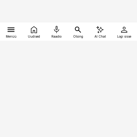
Menüü
Uudised
Raadio
Otsing
AI Chat
Logi sisse
Vana-Lõuna 39/1, 19094 Tallinn
(+372) 667 0111
personaliuudised@personaliuudised.ee
Telli
Reklaam
Firmast
Sisu kasutamisõigused
Ajakirjaniku
eetikakoodeks