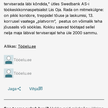
terviserada läbi kõndida,” ütles Swedbank AS-i
töökeskkonnaspetsialist Liis Oja. Rada on mitmekülgne:
on pikki koridore, treppidel tõuse ja laskumisi, 13.
korrusel vaatega „platvorm”, peatus on võimalik teha
jõusaalis või sööklas. Kokku saavad töötajad sellel
nelja maja läbival terviserajal teha üle 2000 sammu.
Allikas:
Tööelu.ee
Tööelu.ee
Tööelu.ee
Jaga
Vihja