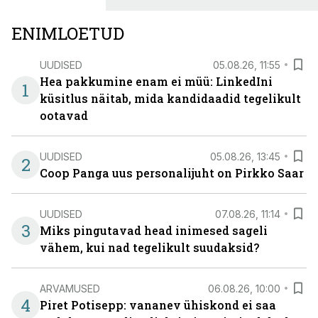
ENIMLOETUD
UUDISED
05.08.26, 11:55
Hea pakkumine enam ei müü: LinkedIni
1
küsitlus näitab, mida kandidaadid tegelikult
ootavad
UUDISED
05.08.26, 13:45
2
Coop Panga uus personalijuht on Pirkko Saar
UUDISED
07.08.26, 11:14
3
Miks pingutavad head inimesed sageli
vähem, kui nad tegelikult suudaksid?
ARVAMUSED
06.08.26, 10:00
4
Piret Potisepp: vananev ühiskond ei saa