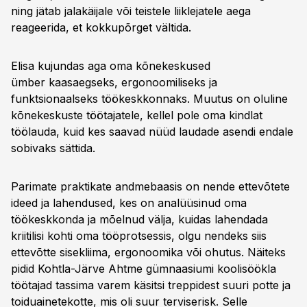
ning jätab jalakäijale või teistele liiklejatele aega
reageerida, et kokkupõrget vältida.
Elisa kujundas aga oma kõnekeskused
ümber kaasaegseks, ergonoomiliseks ja
funktsionaalseks töökeskkonnaks. Muutus on oluline
kõnekeskuste töötajatele, kellel pole oma kindlat
töölauda, kuid kes saavad nüüd laudade asendi endale
sobivaks sättida.
Parimate praktikate andmebaasis on nende ettevõtete
ideed ja lahendused, kes on analüüsinud oma
töökeskkonda ja mõelnud välja, kuidas lahendada
kriitilisi kohti oma tööprotsessis, olgu nendeks siis
ettevõtte sisekliima, ergonoomika või ohutus. Näiteks
pidid Kohtla-Järve Ahtme gümnaasiumi koolisöökla
töötajad tassima varem käsitsi treppidest suuri potte ja
toiduainetekotte, mis oli suur terviserisk. Selle