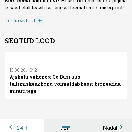
See teema pakub huvi?
Hakka neid märksõnu jälgima
ja saad alati teavituse, kui sel teemal ilmub midagi uut!
Töötervishoid
SEOTUD LOOD
ST
16.06.26, 16:12
Ajakulu väheneb: Go Busi uus
tellimiskeskkond võimaldab bussi broneerida
minutitega
24H
72H
Nädal