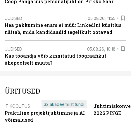
Coop Panga uus personalijuht on Pirkko Saar
UUDISED
05.08.26, 11:55
Hea pakkumine enam ei müü: LinkedIni küsitlus
näitab, mida kandidaadid tegelikult ootavad
UUDISED
05.08.26, 10:18
Kas tööandja võib kinnitatud töögraafikut
ühepoolselt muuta?
ÜRITUSED
32 akadeemilist tundi
Juhtimiskonve
IT KOOLITUS
Praktiline projektijuhtimine ja AI
2026 PINGE
võimalused