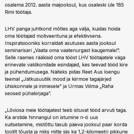
osalema 2012. aasta maijooksul, kus osaleski üle 185
Rimi töötaja.
LHV panga juhtkond mõtles aga välja, kuidas hoida
oma töötajaid motiveerituna ja efektiivsena.
Inspiratsiooniks korraldati asutuses aasta jooksul
seminarisari „Vaata oma vaatenurgast kaugemale!”.
Selle raames rääkisid oma tööst LHV töötajatele väga
erinevate valdkondade esindajaid, kes teevad tööd kire
ja pühendumusega. Näiteks pidas Reet Aus loengu
teemal „Jätkusuutlik mood ja kiirmoe tagajärjed
ühiskonnale ja inimesele” ja Urmas Viilma „Raha
seosed pühakirjaga”.
„Lõviosa meie töötajatest teeb istuvat tööd arvuti taga.
Ka arstide hinnangul on istumine n-ö uus
suitsetamine, mistõttu tasub päeva jooksul paar korda
toolilt tõusta ja miks mitte siis ka 1,2-kilomeetri pikkune