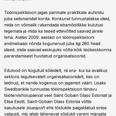
Tööinspektsioon jagas parimate praktikate auhindu
juba seitsmendat korda. Konkursil tunnustatakse ideid,
mida on võimalik rakendada ebamõistlikke kulutusi
tegemata ja mida ka teised ettevõtted saavad järele
teha. Alates 2009. aastast on tööinspektsiooni
andmebaasi nõnda kogunenud juba ligi 280 head
ideed, mida saavad eeskujuks võtta kõik töökeskkonna
parandamisest huvitatud organisatsioonid.
Edulood on kogutud kõikidelt, nii era- kui ka avalikus
sektoris tegutsevatelt organisatsioonidelt, kes on
leidnud, et nende kogemus on jagamist väärt. Lisaks
Swedbankile tunnustas tööinspektsioon tänavu
töötervishoiupäeval veel Saint Gobain Glass Estoniat ja
Elisa Eestit. Saint-Gobain Glass Estonia võttis
kasutusele
bluespot
’i ehk tõstukile paigaldatud sinise
valgusti, mis aitab lähenevat sõidukit varem märgata