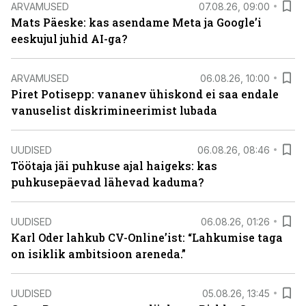
ARVAMUSED
07.08.26, 09:00
Mats Päeske: kas asendame Meta ja Google’i
eeskujul juhid AI-ga?
ARVAMUSED
06.08.26, 10:00
Piret Potisepp: vananev ühiskond ei saa endale
vanuselist diskrimineerimist lubada
UUDISED
06.08.26, 08:46
Töötaja jäi puhkuse ajal haigeks: kas
puhkusepäevad lähevad kaduma?
UUDISED
06.08.26, 01:26
Karl Oder lahkub CV-Online’ist: “Lahkumise taga
on isiklik ambitsioon areneda.”
UUDISED
05.08.26, 13:45