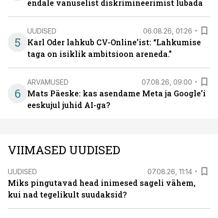
endale vanuselist diskrimineerimist lubada
UUDISED
06.08.26, 01:26
5
Karl Oder lahkub CV-Online’ist: “Lahkumise
taga on isiklik ambitsioon areneda.”
ARVAMUSED
07.08.26, 09:00
6
Mats Päeske: kas asendame Meta ja Google’i
eeskujul juhid AI-ga?
VIIMASED UUDISED
UUDISED
07.08.26, 11:14
Miks pingutavad head inimesed sageli vähem,
kui nad tegelikult suudaksid?