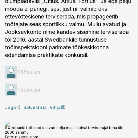
olümpiadeviis „Citius. Altius. Fortius”. Ja ega palju
mööda ei panegi, sest just nii valmib üks
ettevõttesisene terviserada, mis propageerib
töötajate seas sportlikku vaimu. Mullu avatud ja
Jooksevkonto nime kandev sisemine terviserada
tõi 2016. aastal Swedbankile tunnustuse
tööinspektsiooni parimate töökeskkonna
edendamise praktikate konkursil.
Tööelu.ee
Tööelu.ee
Jaga
Salvesta
Vihja
Swedbanki töötajad saavad nelja maja läbival terviserajal teha üle
2000 sammu.
Foto:
pixabay.com