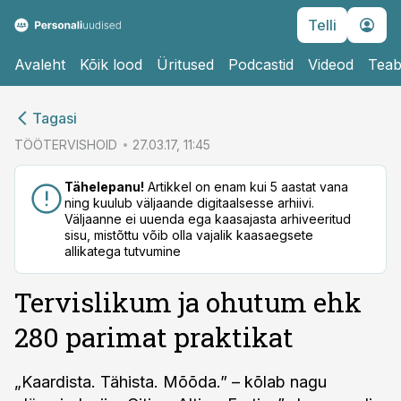
Telli
Avaleht
Kõik lood
Üritused
Podcastid
Videod
Teab
cebook
cebook
Tagasi
Twitter)
Twitter)
TÖÖTERVISHOID
27.03.17, 11:45
kedIn
kedIn
Tähelepanu!
Artikkel on enam kui 5 aastat vana
ning kuulub väljaande digitaalsesse arhiivi.
ail
ail
Väljaanne ei uuenda ega kaasajasta arhiveeritud
sisu, mistõttu võib olla vajalik kaasaegsete
k
k
allikatega tutvumine
Tervislikum ja ohutum ehk
280 parimat praktikat
„Kaardista. Tähista. Mõõda.” – kõlab nagu