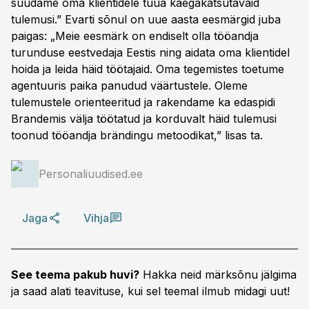
suudame oma klientidele tuua käegakatsutavaid
tulemusi.” Evarti sõnul on uue aasta eesmärgid juba
paigas: „Meie eesmärk on endiselt olla tööandja
turunduse eestvedaja Eestis ning aidata oma klientidel
hoida ja leida häid töötajaid. Oma tegemistes toetume
agentuuris paika panudud väärtustele. Oleme
tulemustele orienteeritud ja rakendame ka edaspidi
Brandemis välja töötatud ja korduvalt häid tulemusi
toonud tööandja brändingu metoodikat,” lisas ta.
Personaliuudised.ee
Jaga
Vihja
See teema pakub huvi?
Hakka neid märksõnu jälgima
ja saad alati teavituse, kui sel teemal ilmub midagi uut!