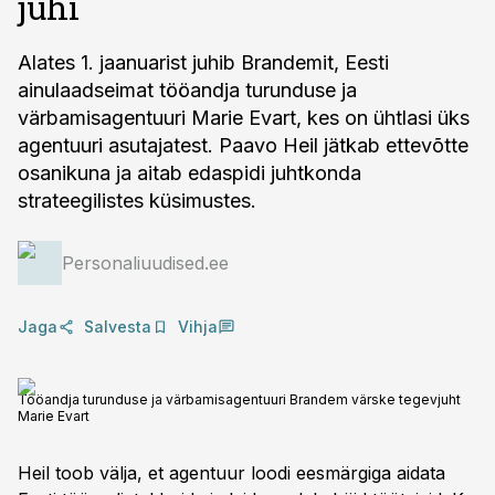
juhi
Alates 1. jaanuarist juhib Brandemit, Eesti
ainulaadseimat tööandja turunduse ja
värbamisagentuuri Marie Evart, kes on ühtlasi üks
agentuuri asutajatest. Paavo Heil jätkab ettevõtte
osanikuna ja aitab edaspidi juhtkonda
strateegilistes küsimustes.
Personaliuudised.ee
Jaga
Salvesta
Vihja
Tööandja turunduse ja värbamisagentuuri Brandem värske tegevjuht
Marie Evart
Heil toob välja, et agentuur loodi eesmärgiga aidata