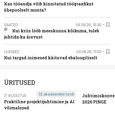
Kas tööandja võib kinnitatud töögraafikut
ühepoolselt muuta?
SAATED
04.08.26, 15:45
Kui kriis lööb meeskonna kõikuma, tuleb
juhtida ka ärevust
UUDISED
04.08.26, 11:00
Kui targad inimesed käituvad ebaloogiliselt
ÜRITUSED
32 akadeemilist tundi
Juhtimiskonve
IT KOOLITUS
Praktiline projektijuhtimine ja AI
2026 PINGE
võimalused