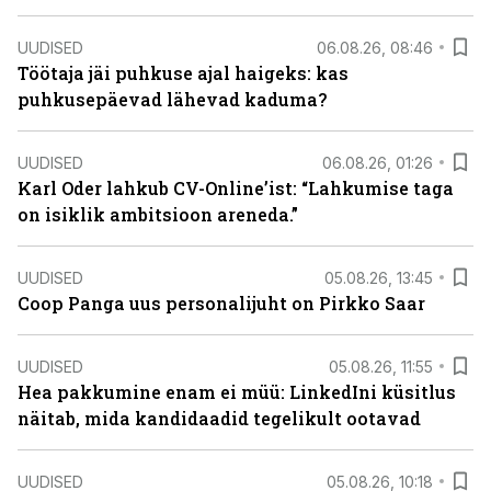
UUDISED
06.08.26, 08:46
Töötaja jäi puhkuse ajal haigeks: kas
puhkusepäevad lähevad kaduma?
UUDISED
06.08.26, 01:26
Karl Oder lahkub CV-Online’ist: “Lahkumise taga
on isiklik ambitsioon areneda.”
UUDISED
05.08.26, 13:45
Coop Panga uus personalijuht on Pirkko Saar
UUDISED
05.08.26, 11:55
Hea pakkumine enam ei müü: LinkedIni küsitlus
näitab, mida kandidaadid tegelikult ootavad
UUDISED
05.08.26, 10:18