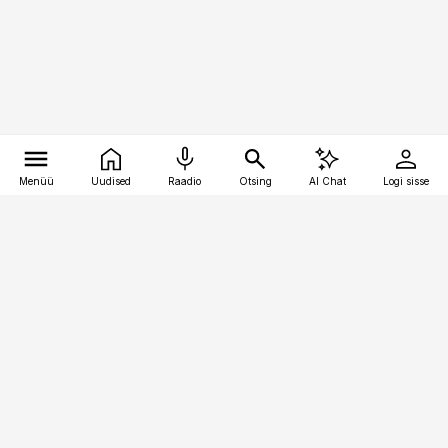
Menüü
Uudised
Raadio
Otsing
AI Chat
Logi sisse
Vana-Lõuna 39/1, 19094 Tallinn
(+372) 667 0111
personaliuudised@personaliuudised.ee
Telli
Reklaam
Firmast