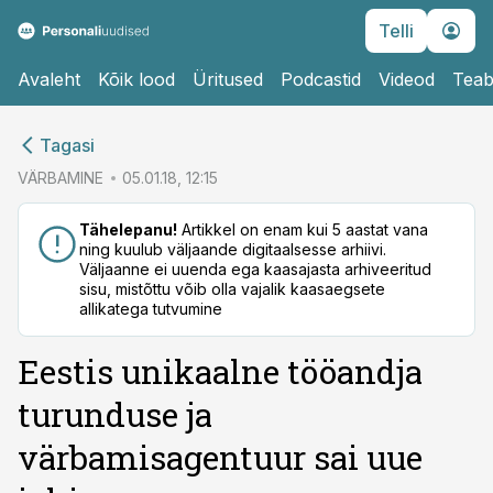
Telli
Avaleht
Kõik lood
Üritused
Podcastid
Videod
Teab
cebook
cebook
Tagasi
Twitter)
Twitter)
VÄRBAMINE
05.01.18, 12:15
kedIn
kedIn
Tähelepanu!
Artikkel on enam kui 5 aastat vana
ning kuulub väljaande digitaalsesse arhiivi.
ail
ail
Väljaanne ei uuenda ega kaasajasta arhiveeritud
sisu, mistõttu võib olla vajalik kaasaegsete
k
k
allikatega tutvumine
Eestis unikaalne tööandja
turunduse ja
värbamisagentuur sai uue