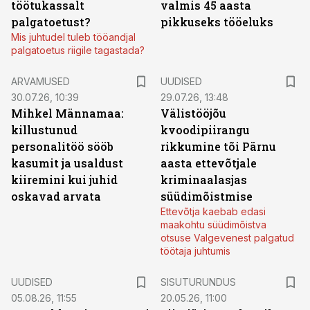
töötukassalt
valmis 45 aasta
palgatoetust?
pikkuseks tööeluks
Mis juhtudel tuleb tööandjal
palgatoetus riigile tagastada?
ARVAMUSED
UUDISED
30.07.26, 10:39
29.07.26, 13:48
Mihkel Männamaa:
Välistööjõu
killustunud
kvoodipiirangu
personalitöö sööb
rikkumine tõi Pärnu
kasumit ja usaldust
aasta ettevõtjale
kiiremini kui juhid
kriminaalasjas
oskavad arvata
süüdimõistmise
Ettevõtja kaebab edasi
maakohtu süüdimõistva
otsuse Valgevenest palgatud
töötaja juhtumis
ST
UUDISED
SISUTURUNDUS
05.08.26, 11:55
20.05.26, 11:00