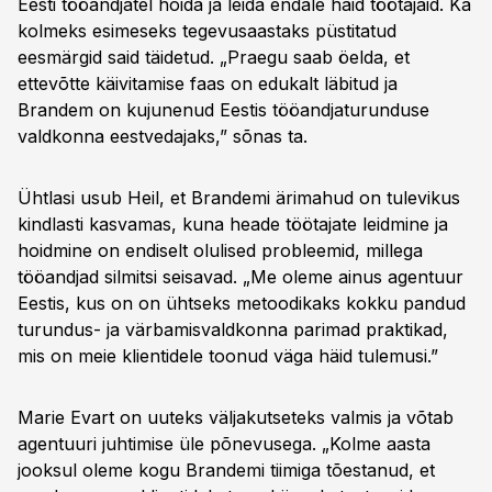
Eesti tööandjatel hoida ja leida endale häid töötajaid. Ka
kolmeks esimeseks tegevusaastaks püstitatud
eesmärgid said täidetud. „Praegu saab öelda, et
ettevõtte käivitamise faas on edukalt läbitud ja
Brandem on kujunenud Eestis tööandjaturunduse
valdkonna eestvedajaks,” sõnas ta.
Ühtlasi usub Heil, et Brandemi ärimahud on tulevikus
kindlasti kasvamas, kuna heade töötajate leidmine ja
hoidmine on endiselt olulised probleemid, millega
tööandjad silmitsi seisavad. „Me oleme ainus agentuur
Eestis, kus on on ühtseks metoodikaks kokku pandud
turundus- ja värbamisvaldkonna parimad praktikad,
mis on meie klientidele toonud väga häid tulemusi.”
Marie Evart on uuteks väljakutseteks valmis ja võtab
agentuuri juhtimise üle põnevusega. „Kolme aasta
jooksul oleme kogu Brandemi tiimiga tõestanud, et