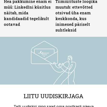
Hea pakkumine enam ei
Tiimiürituste loogika
müü: LinkedIni küsitlus
muutub: ettevõtted
näitab, mida
otsivad üha enam
kandidaadid tegelikult
keskkonda, kus
ootavad
inimesed päriselt
suhtleksid
LIITU UUDISKIRJAGA
Telli uudiskiri ning saad oma postkasti päeva