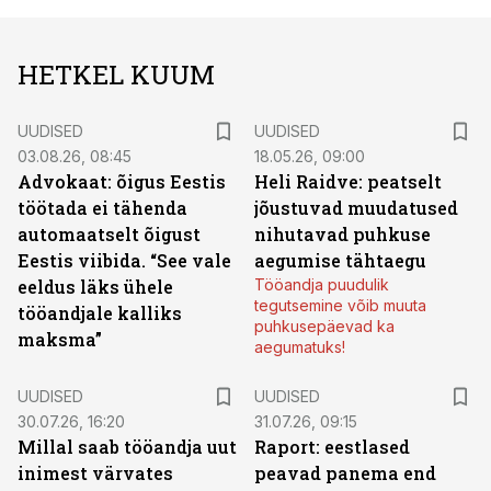
HETKEL KUUM
UUDISED
UUDISED
03.08.26, 08:45
18.05.26, 09:00
Advokaat: õigus Eestis
Heli Raidve: peatselt
töötada ei tähenda
jõustuvad muudatused
automaatselt õigust
nihutavad puhkuse
Eestis viibida. “See vale
aegumise tähtaegu
eeldus läks ühele
Tööandja puudulik
tegutsemine võib muuta
tööandjale kalliks
puhkusepäevad ka
maksma”
aegumatuks!
UUDISED
UUDISED
30.07.26, 16:20
31.07.26, 09:15
Millal saab tööandja uut
Raport: eestlased
inimest värvates
peavad panema end