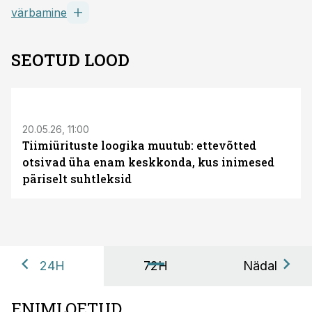
värbamine
SEOTUD LOOD
ST
20.05.26, 11:00
Tiimiürituste loogika muutub: ettevõtted
otsivad üha enam keskkonda, kus inimesed
päriselt suhtleksid
24H
72H
Nädal
ENIMLOETUD