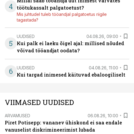
Millal saab tööandja uut inimest värvates
4
töötukassalt palgatoetust?
Mis juhtudel tuleb tööandjal palgatoetus riigile
tagastada?
UUDISED
04.08.26, 09:00
5
Kui palk ei laeku õigel ajal: millised nõuded
võivad tööandjat oodata?
UUDISED
04.08.26, 11:00
6
Kui targad inimesed käituvad ebaloogiliselt
VIIMASED UUDISED
ARVAMUSED
06.08.26, 10:00
Piret Potisepp: vananev ühiskond ei saa endale
vanuselist diskrimineerimist lubada