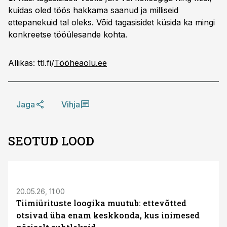
kuidas oled töös hakkama saanud ja milliseid
ettepanekuid tal oleks. Võid tagasisidet küsida ka mingi
konkreetse tööülesande kohta.
Allikas: ttl.fi/
Tööheaolu.ee
Jaga
Vihja
SEOTUD LOOD
ST
20.05.26, 11:00
Tiimiürituste loogika muutub: ettevõtted
otsivad üha enam keskkonda, kus inimesed