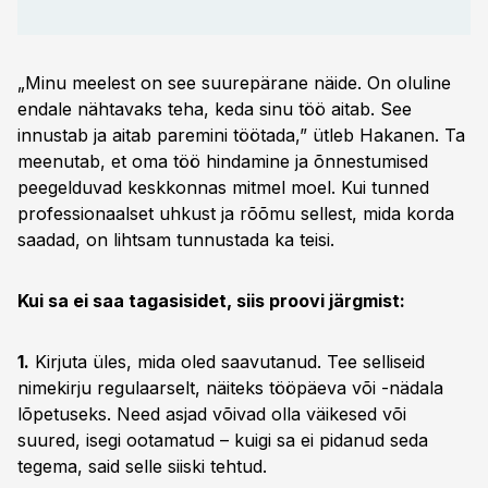
„Minu meelest on see suurepärane näide. On oluline
endale nähtavaks teha, keda sinu töö aitab. See
innustab ja aitab paremini töötada,” ütleb Hakanen. Ta
meenutab, et oma töö hindamine ja õnnestumised
peegelduvad keskkonnas mitmel moel. Kui tunned
professionaalset uhkust ja rõõmu sellest, mida korda
saadad, on lihtsam tunnustada ka teisi.
Kui sa ei saa tagasisidet, siis proovi järgmist:
1.
Kirjuta üles, mida oled saavutanud. Tee selliseid
nimekirju regulaarselt, näiteks tööpäeva või -nädala
lõpetuseks. Need asjad võivad olla väikesed või
suured, isegi ootamatud – kuigi sa ei pidanud seda
tegema, said selle siiski tehtud.