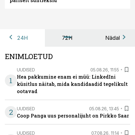
päriselt suhtleksid
24H
72H
Nädal
ENIMLOETUD
UUDISED
05.08.26, 11:55
Hea pakkumine enam ei müü: LinkedIni
1
küsitlus näitab, mida kandidaadid tegelikult
ootavad
UUDISED
05.08.26, 13:45
2
Coop Panga uus personalijuht on Pirkko Saar
UUDISED
07.08.26, 11:14