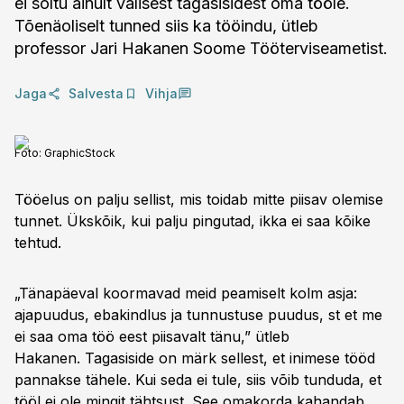
ei sõltu ainult välisest tagasisidest oma tööle.
Tõenäoliselt tunned siis ka tööindu, ütleb
professor Jari Hakanen Soome Tööterviseametist.
Jaga
Salvesta
Vihja
Foto:
GraphicStock
Tööelus on palju sellist, mis toidab mitte piisav olemise
tunnet. Ükskõik, kui palju pingutad, ikka ei saa kõike
tehtud.
„Tänapäeval koormavad meid peamiselt kolm asja:
ajapuudus, ebakindlus ja tunnustuse puudus, st et me
ei saa oma töö eest piisavalt tänu,” ütleb
Hakanen. Tagasiside on märk sellest, et inimese tööd
pannakse tähele. Kui seda ei tule, siis võib tunduda, et
tööl ei ole mingit tähtsust. See omakorda kahandab