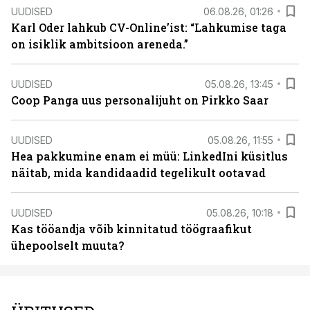
UUDISED
06.08.26, 01:26
Karl Oder lahkub CV-Online’ist: “Lahkumise taga
on isiklik ambitsioon areneda.”
UUDISED
05.08.26, 13:45
Coop Panga uus personalijuht on Pirkko Saar
UUDISED
05.08.26, 11:55
Hea pakkumine enam ei müü: LinkedIni küsitlus
näitab, mida kandidaadid tegelikult ootavad
UUDISED
05.08.26, 10:18
Kas tööandja võib kinnitatud töögraafikut
ühepoolselt muuta?