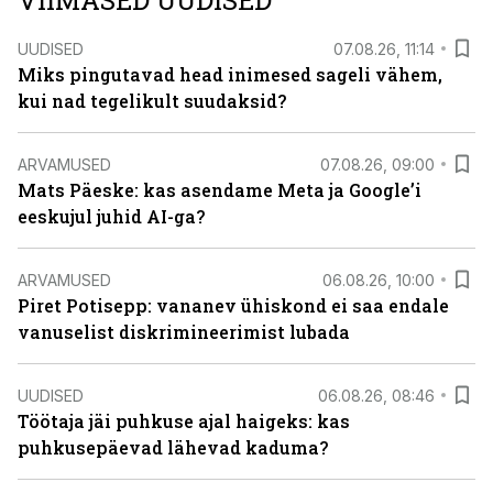
VIIMASED UUDISED
UUDISED
07.08.26, 11:14
Miks pingutavad head inimesed sageli vähem,
kui nad tegelikult suudaksid?
ARVAMUSED
07.08.26, 09:00
Mats Päeske: kas asendame Meta ja Google’i
eeskujul juhid AI-ga?
ARVAMUSED
06.08.26, 10:00
Piret Potisepp: vananev ühiskond ei saa endale
vanuselist diskrimineerimist lubada
UUDISED
06.08.26, 08:46
Töötaja jäi puhkuse ajal haigeks: kas
puhkusepäevad lähevad kaduma?