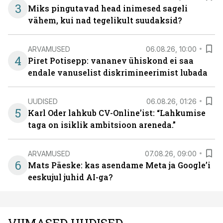
3
Miks pingutavad head inimesed sageli
vähem, kui nad tegelikult suudaksid?
ARVAMUSED
06.08.26, 10:00
4
Piret Potisepp: vananev ühiskond ei saa
endale vanuselist diskrimineerimist lubada
UUDISED
06.08.26, 01:26
5
Karl Oder lahkub CV-Online’ist: “Lahkumise
taga on isiklik ambitsioon areneda.”
ARVAMUSED
07.08.26, 09:00
6
Mats Päeske: kas asendame Meta ja Google’i
eeskujul juhid AI-ga?