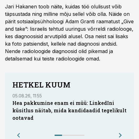
Jari Hakanen toob näite, kuidas töö olulisust võib
täpsustada ning milline mõju sellel võib olla. Näide on
pärit sotsiaalpsühholoogi Adam Granti raamatust „Give
and take”: Iisraelis tehtud uuringus võrreldi radiolooge,
kes diagnoosisid arvutipildi alusel. Osa neist sai lisaks
ka foto patsiendist, kellele nad diagnoosi andsid.
Nende radioloogide diagnoosid olid pikemad ja
detailsemad kui teiste radioloogide omad.
HETKEL KUUM
05.08.26, 11:55
05.08.
Hea pakkumine enam ei müü: LinkedIni
Coop
küsitlus näitab, mida kandidaadid tegelikult
Saar
ootavad