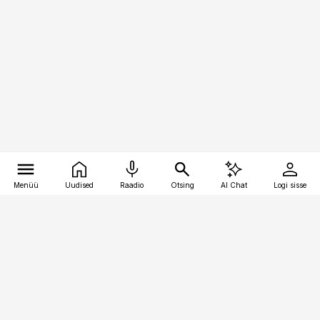
Menüü
Uudised
Raadio
Otsing
AI Chat
Logi sisse
Vana-Lõuna 39/1, 19094 Tallinn
(+372) 667 0111
personaliuudised@personaliuudised.ee