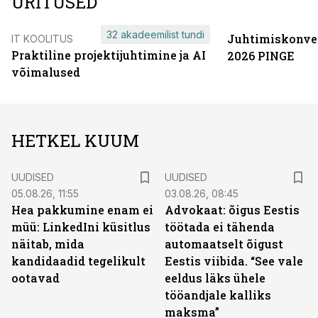
ÜRITUSED
32 akadeemilist tundi
Juhtimiskonve
IT KOOLITUS
Praktiline projektijuhtimine ja AI
2026 PINGE
võimalused
HETKEL KUUM
UUDISED
UUDISED
05.08.26, 11:55
03.08.26, 08:45
Hea pakkumine enam ei
Advokaat: õigus Eestis
müü: LinkedIni küsitlus
töötada ei tähenda
näitab, mida
automaatselt õigust
kandidaadid tegelikult
Eestis viibida. “See vale
ootavad
eeldus läks ühele
tööandjale kalliks
maksma”