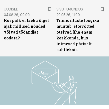
ST
UUDISED
SISUTURUNDUS
04.08.26, 09:00
20.05.26, 11:00
Kui palk ei laeku õigel
Tiimiürituste loogika
ajal: millised nõuded
muutub: ettevõtted
võivad tööandjat
otsivad üha enam
oodata?
keskkonda, kus
inimesed päriselt
suhtleksid