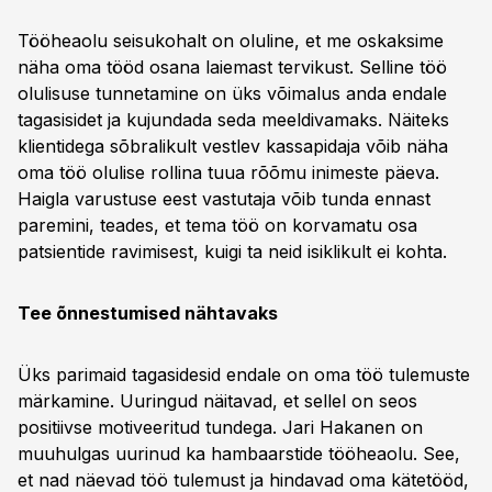
Tööheaolu seisukohalt on oluline, et me oskaksime
näha oma tööd osana laiemast tervikust. Selline töö
olulisuse tunnetamine on üks võimalus anda endale
tagasisidet ja kujundada seda meeldivamaks. Näiteks
klientidega sõbralikult vestlev kassapidaja võib näha
oma töö olulise rollina tuua rõõmu inimeste päeva.
Haigla varustuse eest vastutaja võib tunda ennast
paremini, teades, et tema töö on korvamatu osa
patsientide ravimisest, kuigi ta neid isiklikult ei kohta.
Tee õnnestumised nähtavaks
Üks parimaid tagasidesid endale on oma töö tulemuste
märkamine. Uuringud näitavad, et sellel on seos
positiivse motiveeritud tundega. Jari Hakanen on
muuhulgas uurinud ka hambaarstide tööheaolu. See,
et nad näevad töö tulemust ja hindavad oma kätetööd,