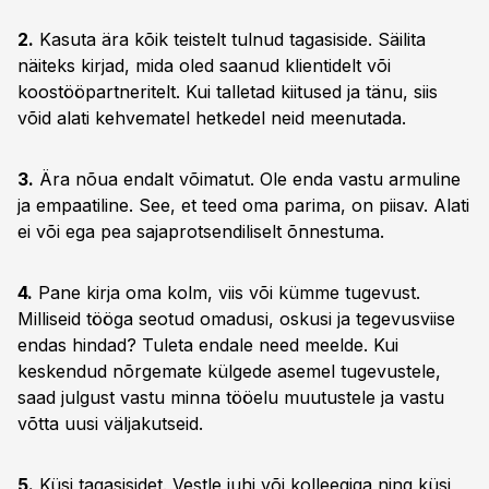
2.
Kasuta ära kõik teistelt tulnud tagasiside. Säilita
näiteks kirjad, mida oled saanud klientidelt või
koostööpartneritelt. Kui talletad kiitused ja tänu, siis
võid alati kehvematel hetkedel neid meenutada.
3.
Ära nõua endalt võimatut. Ole enda vastu armuline
ja empaatiline. See, et teed oma parima, on piisav. Alati
ei või ega pea sajaprotsendiliselt õnnestuma.
4.
Pane kirja oma kolm, viis või kümme tugevust.
Milliseid tööga seotud omadusi, oskusi ja tegevusviise
endas hindad? Tuleta endale need meelde. Kui
keskendud nõrgemate külgede asemel tugevustele,
saad julgust vastu minna tööelu muutustele ja vastu
võtta uusi väljakutseid.
5.
Küsi tagasisidet. Vestle juhi või kolleegiga ning küsi,