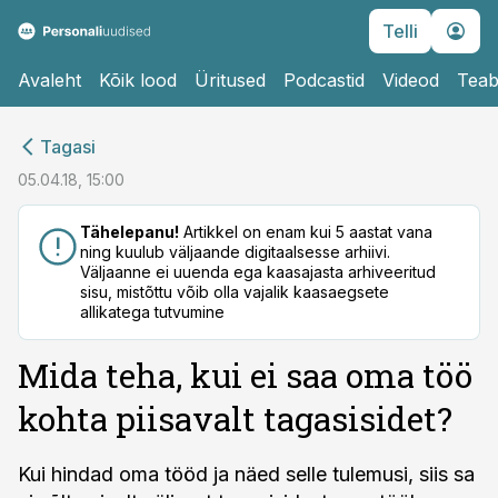
Telli
Avaleht
Kõik lood
Üritused
Podcastid
Videod
Teab
cebook
cebook
Tagasi
Twitter)
Twitter)
05.04.18, 15:00
kedIn
kedIn
Tähelepanu!
Artikkel on enam kui 5 aastat vana
ning kuulub väljaande digitaalsesse arhiivi.
ail
ail
Väljaanne ei uuenda ega kaasajasta arhiveeritud
sisu, mistõttu võib olla vajalik kaasaegsete
k
k
allikatega tutvumine
Mida teha, kui ei saa oma töö
kohta piisavalt tagasisidet?
Kui hindad oma tööd ja näed selle tulemusi, siis sa