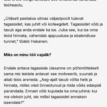
tööheaolu.
„Üldiselt peetakse silmas väljastpoolt tulevat
tagasisidet, kas juhilt või kolleegidelt. Tagasisidet võib ja
tasub aga anda endale ka ise. Juba see, kui ise oma
tööd hinnata, vähendab ajapuuduse ja ebakindluse
tunnet,” tõdeb Hakanen.
Miks on minu töö vajalik?
Endale antava tagasiside ülesanne on põhimõtteliselt
sama mis teistele antaval: see motiveerib, suunab ja
aitab töös areneda. „Aeg-ajalt tasub võtta hetk ja
hinnata, milles oled õnnestunud ja mida võiks edaspidi
parandada. Ennast võib kujutada ka oma juhina: kui
ma oleksin juht, siis millist tagasisidet annaksin
iseendale?”