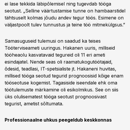
ei lase tekkida läbipõlemisel ning tugevdab tööga
seotust. „Selline väärtustamise tunne on hambaarstidel
tähtsuselt kolmas jõudu andev tegur töös. Esimene on
väljastpoolt tulev tunnustus ja teine töö mitmekülgsus.”
Samasuguseid tulemusi on saadud ka teises
Tööterviseameti uuringus. Hakanen uuris, milliseid
tööheaolu kasvatavaid tegureid oli 11 eri ameti
esindajatel. Nende seas oli raamatukogutöötajaid,
õdesid, teadlasi, IT-spetsialiste jt. Hakaneni huvitas,
millised tööga seotud tegurid prognoosisid kõige enam
tööseotuse kogemist. Tagasiside iseendale ehk oma
töötulemuste märkamine oli esikolmikus. See on siis
üks olulisematest tööga seotust prognoosivast
tegurist, ametist sõltumata.
Professionaalne uhkus peegeldub keskkonnas