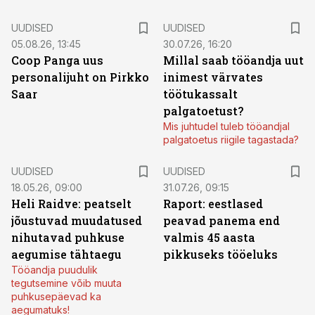
UUDISED
UUDISED
05.08.26, 13:45
30.07.26, 16:20
Coop Panga uus
Millal saab tööandja uut
personalijuht on Pirkko
inimest värvates
Saar
töötukassalt
palgatoetust?
Mis juhtudel tuleb tööandjal
palgatoetus riigile tagastada?
UUDISED
UUDISED
18.05.26, 09:00
31.07.26, 09:15
Heli Raidve: peatselt
Raport: eestlased
jõustuvad muudatused
peavad panema end
nihutavad puhkuse
valmis 45 aasta
aegumise tähtaegu
pikkuseks tööeluks
Tööandja puudulik
tegutsemine võib muuta
puhkusepäevad ka
aegumatuks!