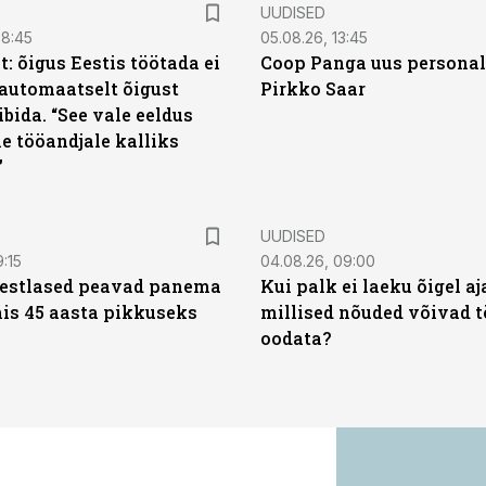
UUDISED
08:45
05.08.26, 13:45
: õigus Eestis töötada ei
Coop Panga uus personal
automaatselt õigust
Pirkko Saar
ibida. “See vale eeldus
e tööandjale kalliks
”
UUDISED
9:15
04.08.26, 09:00
eestlased peavad panema
Kui palk ei laeku õigel aja
is 45 aasta pikkuseks
millised nõuded võivad t
oodata?