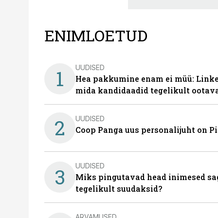
ENIMLOETUD
UUDISED
1
Hea pakkumine enam ei müü: Linked
mida kandidaadid tegelikult ootav
UUDISED
2
Coop Panga uus personalijuht on P
UUDISED
3
Miks pingutavad head inimesed sag
tegelikult suudaksid?
ARVAMUSED