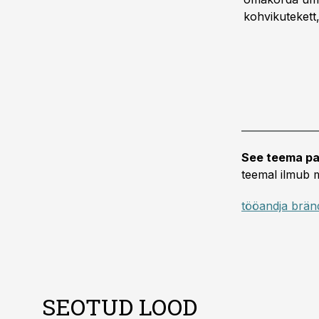
kohvikutekett
See teema pa
teemal ilmub m
tööandja brän
SEOTUD LOOD