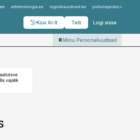
Iseteenindus
.ee
aritehnoloogia.ee
logistikauudised.ee
pollumajandus.ee
kinn
Telli Personaliuudised
Küsi AI-lt
Telli
Logi sisse
Minu Personaliuudised
taalsesse
la vajalik
s