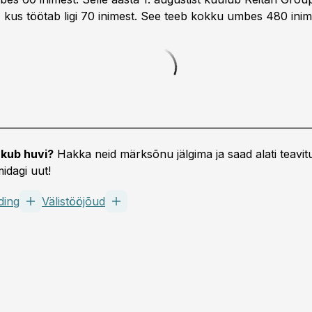
, kus töötab ligi 70 inimest. See teeb kokku umbes 480 inim
kub huvi?
Hakka neid märksõnu jälgima ja saad alati teavitu
idagi uut!
ding
Välistööjõud