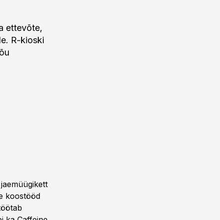
 ettevõte,
le. R-kioski
jõu
 jaemüügikett
se koostööd
töötab
i ka Caffeine