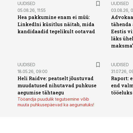
UUDISED
UUDISED
05.08.26, 11:55
03.08.26, 
Hea pakkumine enam ei müü:
Advokaat
LinkedIni küsitlus näitab, mida
tähenda 
kandidaadid tegelikult ootavad
Eestis vi
läks ühel
maksma
UUDISED
UUDISED
18.05.26, 09:00
31.07.26, 0
Heli Raidve: peatselt jõustuvad
Raport: 
muudatused nihutavad puhkuse
end valm
aegumise tähtaegu
tööeluks
Tööandja puudulik tegutsemine võib
muuta puhkusepäevad ka aegumatuks!