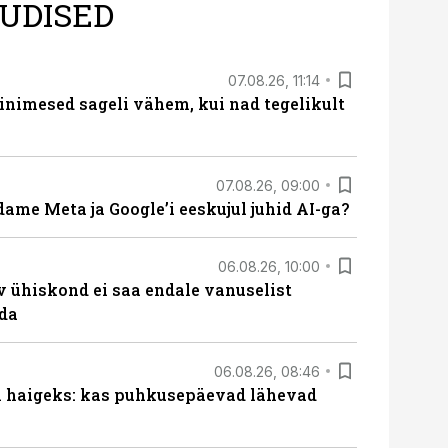
UDISED
07.08.26, 11:14
nimesed sageli vähem, kui nad tegelikult
07.08.26, 09:00
ame Meta ja Google’i eeskujul juhid AI-ga?
06.08.26, 10:00
v ühiskond ei saa endale vanuselist
ada
06.08.26, 08:46
al haigeks: kas puhkusepäevad lähevad