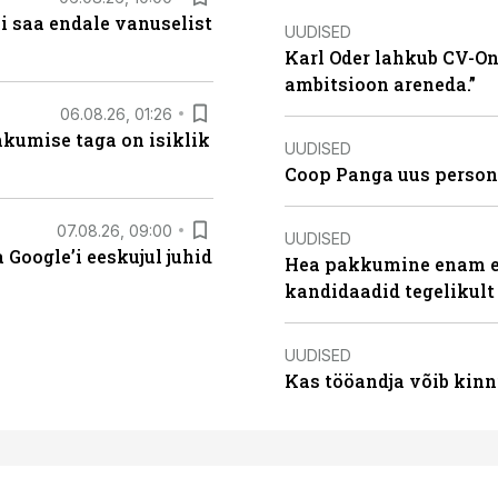
i saa endale vanuselist
UUDISED
Karl Oder lahkub CV-Onl
ambitsioon areneda.”
06.08.26, 01:26
hkumise taga on isiklik
UUDISED
Coop Panga uus persona
07.08.26, 09:00
UUDISED
Google’i eeskujul juhid
Hea pakkumine enam ei
kandidaadid tegelikult
UUDISED
Kas tööandja võib kinn