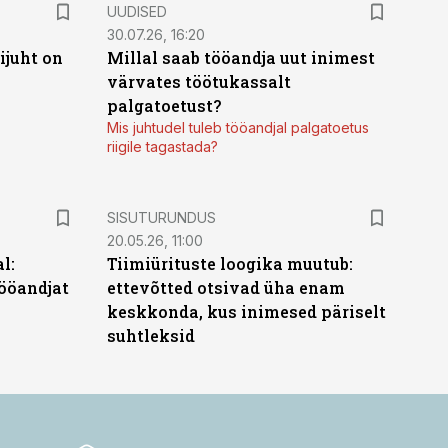
UUDISED
30.07.26, 16:20
ijuht on
Millal saab tööandja uut inimest
värvates töötukassalt
palgatoetust?
Mis juhtudel tuleb tööandjal palgatoetus
riigile tagastada?
ST
SISUTURUNDUS
20.05.26, 11:00
l:
Tiimiürituste loogika muutub:
ööandjat
ettevõtted otsivad üha enam
keskkonda, kus inimesed päriselt
suhtleksid