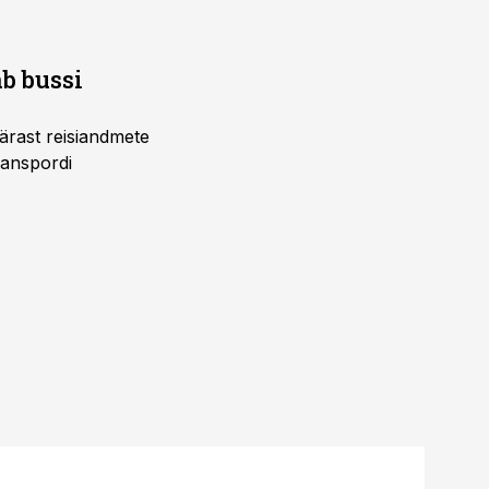
b bussi
pärast reisiandmete
ranspordi