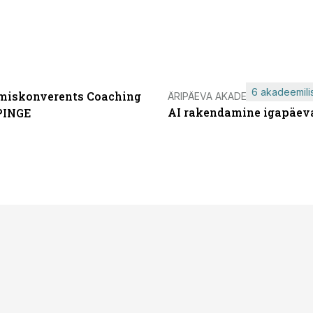
6 akadeemilis
miskonverents Coaching
ÄRIPÄEVA AKADEEMIA
AI rakendamine igapäev
PINGE