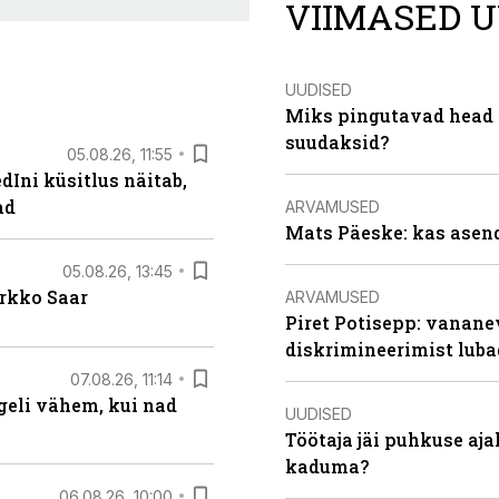
VIIMASED U
UUDISED
Miks pingutavad head i
suudaksid?
05.08.26, 11:55
Ini küsitlus näitab,
ad
ARVAMUSED
Mats Päeske: kas asend
05.08.26, 13:45
irkko Saar
ARVAMUSED
Piret Potisepp: vanane
diskrimineerimist lub
07.08.26, 11:14
eli vähem, kui nad
UUDISED
Töötaja jäi puhkuse aj
kaduma?
06.08.26, 10:00