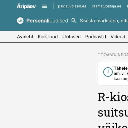
palgauudised.ee
raamatupidaja.ee
kaubandus.ee
imelineajalugu.ee
kinnisvarauudised.ee
imelineteadus.ee
Avaleht
Kõik lood
Üritused
Podcastid
Videod
cebook
TÖÖANDJA BR
Twitter)
Tähele
kedIn
arhiivi
kaasaeg
ail
R-ki
k
suits
väik