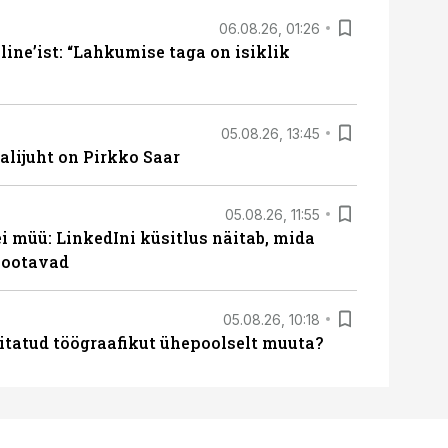
06.08.26, 01:26
ine’ist: “Lahkumise taga on isiklik
05.08.26, 13:45
lijuht on Pirkko Saar
05.08.26, 11:55
 müü: LinkedIni küsitlus näitab, mida
 ootavad
05.08.26, 10:18
itatud töögraafikut ühepoolselt muuta?