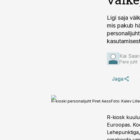
Ligi saja vä
mis pakub häi
personalijuh
kasutamisest
Kai Saar
Pare juht
Jaga
R-kioski personalijuht Piret Aess
Foto:
Kalev Lill
R-kiosk kuulu
Euroopas. Koo
Lehepunktiga,
omakorda umbe