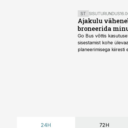
ST
SISUTURUNDUS
16.0
Ajakulu väheneb
broneerida minu
Go Bus võttis kasutusel
sisestamist kohe ülevaa
planeerimisega kiiresti
24H
72H