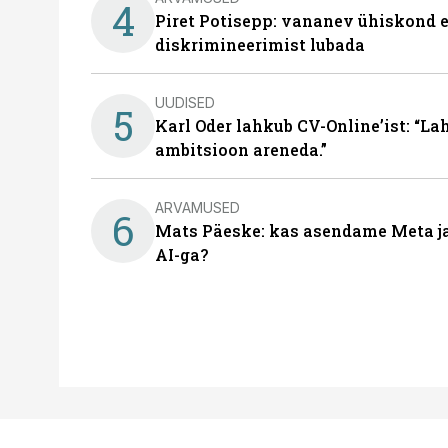
4
Piret Potisepp: vananev ühiskond e
diskrimineerimist lubada
UUDISED
5
Karl Oder lahkub CV-Online’ist: “La
ambitsioon areneda.”
ARVAMUSED
6
Mats Päeske: kas asendame Meta ja 
AI-ga?