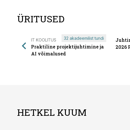
ÜRITUSED
32 akadeemilist tundi
Juhti
IT KOOLITUS
Praktiline projektijuhtimine ja
2026 
AI võimalused
HETKEL KUUM