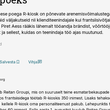
ikese poega R-kiosk on põnevate arenemisvõimalustega
d väljakutseid nii klienditeenindajale kui frantsiisivõtja
t Piret Aess rääkis lähemalt tööandja brändist, võõrtöö
 ja sellest, kuidas on teenindaja töö ajas muutunud.
d
Salvesta
Vihja
eorg
b Reitan Groupi, mis on suuruselt teine esmatarbekaupade
s frantsiisidega töötab R-kioskis 350 inimest. Lisaks tehak
 kellele R-kiosk oma personaliteenust pakub. Lehepunktis 
s 60 inimest. Selle aasta 1. augustist kuulub Reitan Group