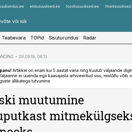
kaubandus.ee
ehitusuudised.ee
toostusuudised.ee
finantsuudised
Infopank
Radar
Teabevara
TOPid
Sisuturundus
Radar
ÄNDING
09.09.19, 08:13
panu!
Artikkel on enam kui 5 aastat vana ning kuulub väljaande digi
. Väljaanne ei uuenda ega kaasajasta arhiveeritud sisu, mistõttu võib ol
sete allikatega tutvumine
oski muutumine
uputkast mitmekülgsek
epoeks