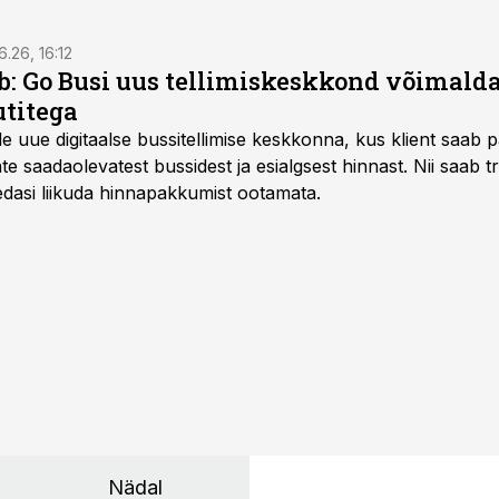
6.26, 16:12
: Go Busi uus tellimiskeskkond võimalda
titega
e uue digitaalse bussitellimise keskkonna, kus klient saab 
te saadaolevatest bussidest ja esialgsest hinnast. Nii saab t
 edasi liikuda hinnapakkumist ootamata.
Nädal