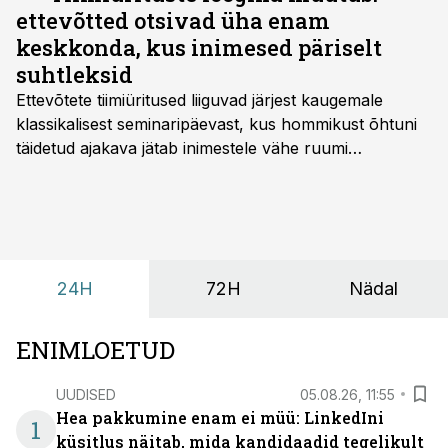
ettevõtted otsivad üha enam
keskkonda, kus inimesed päriselt
suhtleksid
Ettevõtete tiimiüritused liiguvad järjest kaugemale
klassikalisest seminaripäevast, kus hommikust õhtuni
täidetud ajakava jätab inimestele vähe ruumi
omavaheliseks suhtluseks. Saates “Lõunapaus”
räägitakse, miks otsivad ettevõtted üha enam paikasid,
kus keskkond ise aitaks inimesed töörežiimist välja
tuua ning looks võimaluse rahulikumaks ja
sisulisemaks koosolemiseks.
24H
72H
Nädal
ENIMLOETUD
UUDISED
05.08.26, 11:55
Hea pakkumine enam ei müü: LinkedIni
1
küsitlus näitab, mida kandidaadid tegelikult