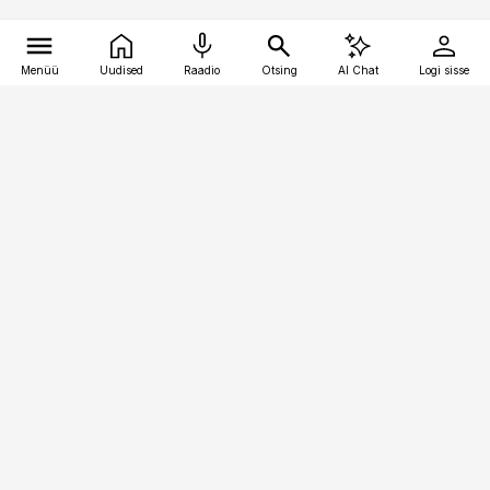
Menüü
Uudised
Raadio
Otsing
AI Chat
Logi sisse
Vana-Lõuna 39/1, 19094 Tallinn
(+372) 667 0111
personaliuudised@personaliuudised.ee
Telli
Reklaam
Firmast
Sisu kasutamisõigused
Ajakirjaniku
eetikakoodeks
Üldtingimused
Privaatsustingimused
Küpsiste poliitika
KKK
Eesti Meediaettevõtete
Eelistuste haldamine