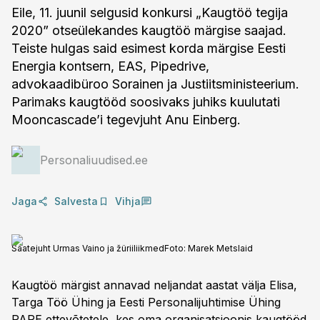
Eile, 11. juunil selgusid konkursi „Kaugtöö tegija
2020” otseülekandes kaugtöö märgise saajad.
Teiste hulgas said esimest korda märgise Eesti
Energia kontsern, EAS, Pipedrive,
advokaadibüroo Sorainen ja Justiitsministeerium.
Parimaks kaugtööd soosivaks juhiks kuulutati
Mooncascade’i tegevjuht Anu Einberg.
Personaliuudised.ee
Jaga
Salvesta
Vihja
Saatejuht Urmas Vaino ja žüriiliikmed
Foto:
Marek Metslaid
Kaugtöö märgist annavad neljandat aastat välja Elisa,
Targa Töö Ühing ja Eesti Personalijuhtimise Ühing
PARE ettevõtetele, kes oma organisatsioonis kaugtööd