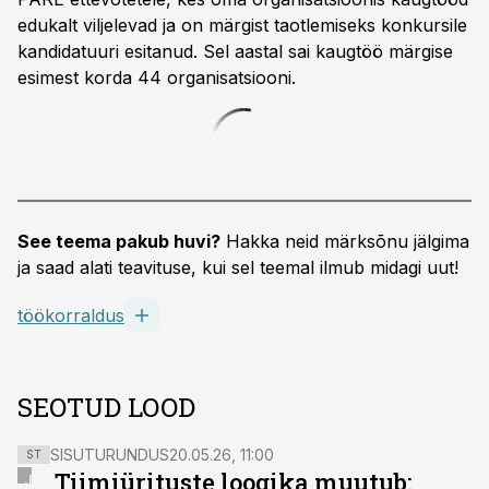
edukalt viljelevad ja on märgist taotlemiseks konkursile
kandidatuuri esitanud. Sel aastal sai kaugtöö märgise
esimest korda 44 organisatsiooni.
See teema pakub huvi?
Hakka neid märksõnu jälgima
ja saad alati teavituse, kui sel teemal ilmub midagi uut!
töökorraldus
SEOTUD LOOD
SISUTURUNDUS
20.05.26, 11:00
ST
Tiimiürituste loogika muutub: