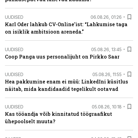
UUDISED
06.08.26, 01:26
Karl Oder lahkub CV-Online’ist: “Lahkumise taga
on isiklik ambitsioon areneda.”
UUDISED
05.08.26, 13:45
Coop Panga uus personalijuht on Pirkko Saar
UUDISED
05.08.26, 11:55
Hea pakkumine enam ei müü: LinkedIni küsitlus
näitab, mida kandidaadid tegelikult ootavad
UUDISED
05.08.26, 10:18
Kas tööandja võib kinnitatud töögraafikut
ühepoolselt muuta?