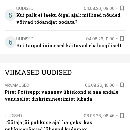
UUDISED
04.08.26, 09:00
5
Kui palk ei laeku õigel ajal: millised nõuded
võivad tööandjat oodata?
UUDISED
04.08.26, 11:00
6
Kui targad inimesed käituvad ebaloogiliselt
VIIMASED UUDISED
ARVAMUSED
06.08.26, 10:00
Piret Potisepp: vananev ühiskond ei saa endale
vanuselist diskrimineerimist lubada
UUDISED
06.08.26, 08:46
Töötaja jäi puhkuse ajal haigeks: kas
puhkusepäevad lähevad kaduma?