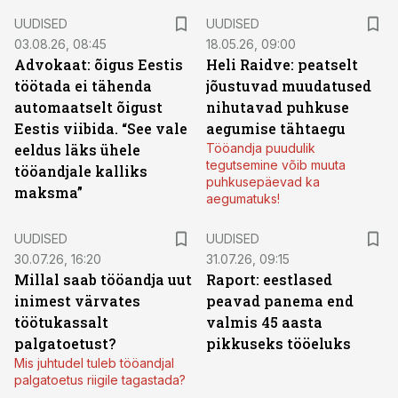
UUDISED
UUDISED
03.08.26, 08:45
18.05.26, 09:00
Advokaat: õigus Eestis
Heli Raidve: peatselt
töötada ei tähenda
jõustuvad muudatused
automaatselt õigust
nihutavad puhkuse
Eestis viibida. “See vale
aegumise tähtaegu
eeldus läks ühele
Tööandja puudulik
tegutsemine võib muuta
tööandjale kalliks
puhkusepäevad ka
maksma”
aegumatuks!
UUDISED
UUDISED
30.07.26, 16:20
31.07.26, 09:15
Millal saab tööandja uut
Raport: eestlased
inimest värvates
peavad panema end
töötukassalt
valmis 45 aasta
palgatoetust?
pikkuseks tööeluks
Mis juhtudel tuleb tööandjal
palgatoetus riigile tagastada?