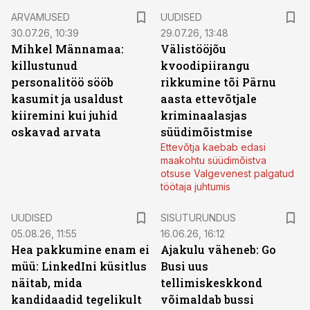
ARVAMUSED
UUDISED
30.07.26, 10:39
29.07.26, 13:48
Mihkel Männamaa:
Välistööjõu
killustunud
kvoodipiirangu
personalitöö sööb
rikkumine tõi Pärnu
kasumit ja usaldust
aasta ettevõtjale
kiiremini kui juhid
kriminaalasjas
oskavad arvata
süüdimõistmise
Ettevõtja kaebab edasi
maakohtu süüdimõistva
otsuse Valgevenest palgatud
töötaja juhtumis
ST
UUDISED
SISUTURUNDUS
05.08.26, 11:55
16.06.26, 16:12
Hea pakkumine enam ei
Ajakulu väheneb: Go
müü: LinkedIni küsitlus
Busi uus
näitab, mida
tellimiskeskkond
kandidaadid tegelikult
võimaldab bussi