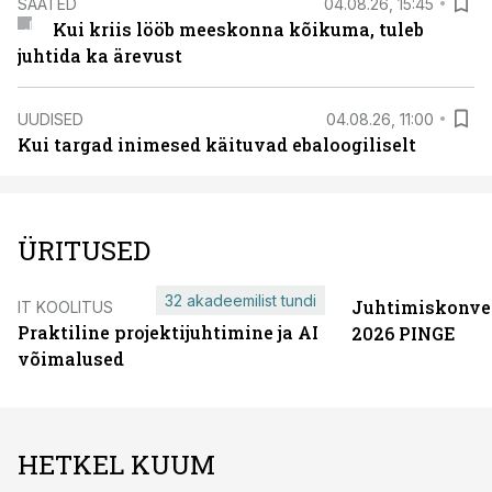
SAATED
04.08.26, 15:45
Kui kriis lööb meeskonna kõikuma, tuleb
juhtida ka ärevust
UUDISED
04.08.26, 11:00
Kui targad inimesed käituvad ebaloogiliselt
ÜRITUSED
32 akadeemilist tundi
Juhtimiskonve
IT KOOLITUS
Praktiline projektijuhtimine ja AI
2026 PINGE
võimalused
HETKEL KUUM