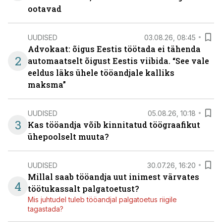
ootavad
UUDISED
03.08.26, 08:45
Advokaat: õigus Eestis töötada ei tähenda
2
automaatselt õigust Eestis viibida. “See vale
eeldus läks ühele tööandjale kalliks
maksma”
UUDISED
05.08.26, 10:18
3
Kas tööandja võib kinnitatud töögraafikut
ühepoolselt muuta?
UUDISED
30.07.26, 16:20
Millal saab tööandja uut inimest värvates
4
töötukassalt palgatoetust?
Mis juhtudel tuleb tööandjal palgatoetus riigile
tagastada?