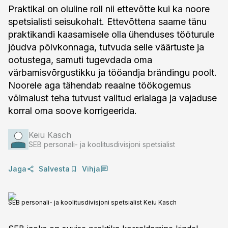
Praktikal on oluline roll nii ettevõtte kui ka noore
spetsialisti seisukohalt. Ettevõttena saame tänu
praktikandi kaasamisele olla ühenduses tööturule
jõudva põlvkonnaga, tutvuda selle väärtuste ja
ootustega, samuti tugevdada oma
värbamisvõrgustikku ja tööandja brändingu poolt.
Noorele aga tähendab reaalne töökogemus
võimalust teha tutvust valitud erialaga ja vajaduse
korral oma soove korrigeerida.
Keiu Kasch
SEB personali- ja koolitusdivisjoni spetsialist
Jaga
Salvesta
Vihja
SEB personali- ja koolitusdivisjoni spetsialist Keiu Kasch