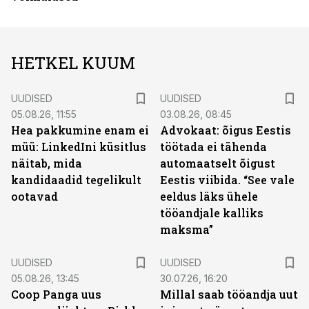
HETKEL KUUM
UUDISED
UUDISED
05.08.26, 11:55
03.08.26, 08:45
Hea pakkumine enam ei
Advokaat: õigus Eestis
müü: LinkedIni küsitlus
töötada ei tähenda
näitab, mida
automaatselt õigust
kandidaadid tegelikult
Eestis viibida. “See vale
ootavad
eeldus läks ühele
tööandjale kalliks
maksma”
UUDISED
UUDISED
05.08.26, 13:45
30.07.26, 16:20
Coop Panga uus
Millal saab tööandja uut