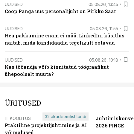
UUDISED
05.08.26, 13:45
Coop Panga uus personalijuht on Pirkko Saar
UUDISED
05.08.26, 11:55
Hea pakkumine enam ei müü: LinkedIni küsitlus
näitab, mida kandidaadid tegelikult ootavad
UUDISED
05.08.26, 10:18
Kas tööandja võib kinnitatud töögraafikut
ühepoolselt muuta?
ÜRITUSED
32 akadeemilist tundi
Juhtimiskonve
IT KOOLITUS
Praktiline projektijuhtimine ja AI
2026 PINGE
võimalused