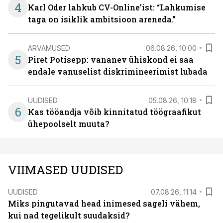
4
Karl Oder lahkub CV-Online’ist: “Lahkumise
taga on isiklik ambitsioon areneda.”
ARVAMUSED
06.08.26, 10:00
5
Piret Potisepp: vananev ühiskond ei saa
endale vanuselist diskrimineerimist lubada
UUDISED
05.08.26, 10:18
6
Kas tööandja võib kinnitatud töögraafikut
ühepoolselt muuta?
VIIMASED UUDISED
UUDISED
07.08.26, 11:14
Miks pingutavad head inimesed sageli vähem,
kui nad tegelikult suudaksid?