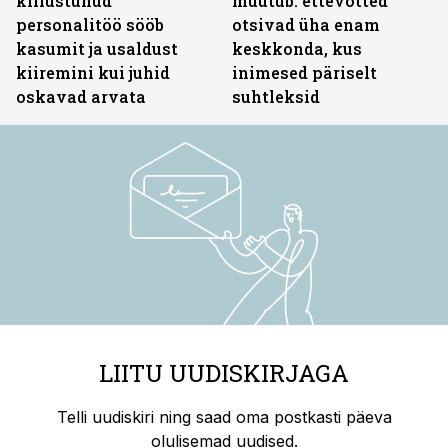
killustunud
muutub: ettevõtted
personalitöö sööb
otsivad üha enam
kasumit ja usaldust
keskkonda, kus
kiiremini kui juhid
inimesed päriselt
oskavad arvata
suhtleksid
LIITU UUDISKIRJAGA
Telli uudiskiri ning saad oma postkasti päeva
olulisemad uudised.