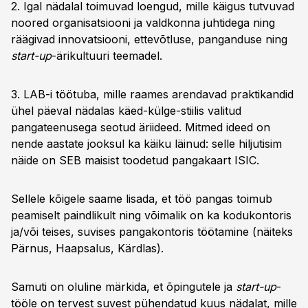
2. Igal nädalal toimuvad loengud, mille käigus tutvuvad
noored organisatsiooni ja valdkonna juhtidega ning
räägivad innovatsiooni, ettevõtluse, panganduse ning
start-up
-ärikultuuri teemadel.
3. LAB-i töötuba, mille raames arendavad praktikandid
ühel päeval nädalas käed-külge-stiilis valitud
pangateenusega seotud äriideed. Mitmed ideed on
nende aastate jooksul ka käiku läinud: selle hiljutisim
näide on SEB maisist toodetud pangakaart ISIC.
Sellele kõigele saame lisada, et töö pangas toimub
peamiselt paindlikult ning võimalik on ka kodukontoris
ja/või teises, suvises pangakontoris töötamine (näiteks
Pärnus, Haapsalus, Kärdlas).
Samuti on oluline märkida, et õpingutele ja
start-up
-
tööle on tervest suvest pühendatud kuus nädalat, mille