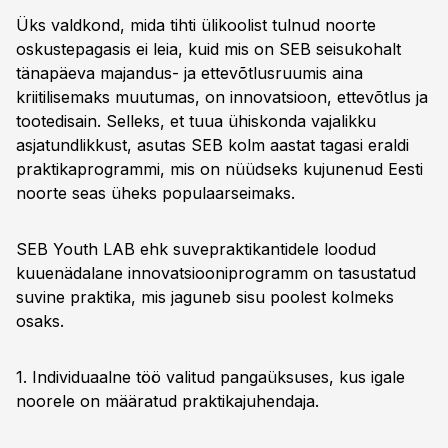
Üks valdkond, mida tihti ülikoolist tulnud noorte
oskustepagasis ei leia, kuid mis on SEB seisukohalt
tänapäeva majandus- ja ettevõtlusruumis aina
kriitilisemaks muutumas, on innovatsioon, ettevõtlus ja
tootedisain. Selleks, et tuua ühiskonda vajalikku
asjatundlikkust, asutas SEB kolm aastat tagasi eraldi
praktikaprogrammi, mis on nüüdseks kujunenud Eesti
noorte seas üheks populaarseimaks.
SEB Youth LAB ehk suvepraktikantidele loodud
kuuenädalane innovatsiooniprogramm on tasustatud
suvine praktika, mis jaguneb sisu poolest kolmeks
osaks.
1. Individuaalne töö valitud pangaüksuses, kus igale
noorele on määratud praktikajuhendaja.