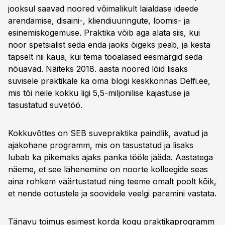
jooksul saavad noored võimalikult laialdase ideede
arendamise, disaini-, kliendiuuringute, loomis- ja
esinemiskogemuse. Praktika võib aga alata siis, kui
noor spetsialist seda enda jaoks õigeks peab, ja kesta
täpselt nii kaua, kui tema tööalased eesmärgid seda
nõuavad. Näiteks 2018. aasta noored lõid lisaks
suvisele praktikale ka oma blogi keskkonnas Delfi.ee,
mis tõi neile kokku ligi 5,5-miljonilise kajastuse ja
tasustatud suvetöö.
Kokkuvõttes on SEB suvepraktika paindlik, avatud ja
ajakohane programm, mis on tasustatud ja lisaks
lubab ka pikemaks ajaks panka tööle jääda. Aastatega
näeme, et see lähenemine on noorte kolleegide seas
aina rohkem väärtustatud ning teeme omalt poolt kõik,
et nende ootustele ja soovidele veelgi paremini vastata.
Tänavu toimus esimest korda kogu praktikaprogramm