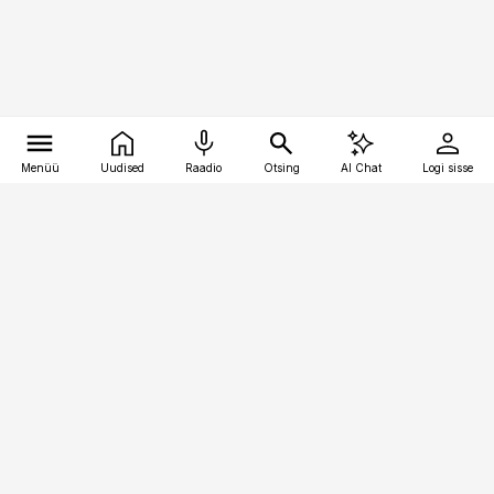
Menüü
Uudised
Raadio
Otsing
AI Chat
Logi sisse
Vana-Lõuna 39/1, 19094 Tallinn
(+372) 667 0111
personaliuudised@personaliuudised.ee
Telli
Reklaam
Firmast
Sisu kasutamisõigused
Ajakirjaniku