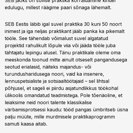
SEB jaoks on suvise praktika korraldamine kindel
edulugu, millest räägime paari sõnaga lähemalt.
SEB Eestis läbib igal suvel praktika 30 kuni 50 noort
inimest ja iga neljas praktikant jääb panka ka pikemalt
tööle. See tähendab võimalust suvel algatatud
projektid rahulikult lõpule viia või jääda tööle juba
tähtajatu lepingu alusel. Tänu praktikale oleme oma
meeskonda toonud mitte ainult otseselt pangandusega
seotud erialasid, näiteks majandus- või
turundusharidusega noori, vaid ka insenere,
lennuspetsialiste ja sotsiaaltöötajaid – sel lihtsal
põhjusel, et sageli ei piirdu asjatundlikkus töökohal
ülikoolis omandatud teadmistega. Pole tõenäoline, et
leiaksime neid noori talente klassikalise
värbamisprotsessi kaudu: tööd pangas ümbritseb üsna
palju müüte, mille murdmisele praktikaprogramm
samuti kaasa aitab.