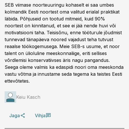
SEB viimase noorteuuringu kohaselt ei saa umbes
kolmandik Eesti noortest oma valitud erialal praktikat
läbida. Põhjuseid on tootud mitmeid, kuid 90%
noortest on kinnitanud, et see ei jää nende huvi või
motivatsiooni taha. Teisisõnu, enne tööturule jõudmist
tunnevad tänapäeva noored vajadust teha tutvust
reaalse töökogemusega. Meie SEB-s usume, et noor
talent on ülioluline meeskonnaliige, eriti sellises
võrdlemisi konservatiivses äris nagu pangandus.
Seega oleme valmis ka edaspidi noori oma meeskonda
vastu võtma ja innustame seda tegema ka teistes Eesti
ettevõtetes.
Keiu Kasch
Jaga
Vihja