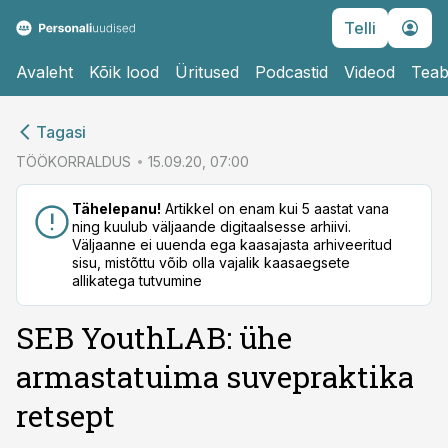
Telli
Avaleht
Kõik lood
Üritused
Podcastid
Videod
Teab
cebook
cebook
Tagasi
Twitter)
Twitter)
TÖÖKORRALDUS
15.09.20, 07:00
kedIn
kedIn
Tähelepanu!
Artikkel on enam kui 5 aastat vana
ning kuulub väljaande digitaalsesse arhiivi.
ail
ail
Väljaanne ei uuenda ega kaasajasta arhiveeritud
sisu, mistõttu võib olla vajalik kaasaegsete
k
k
allikatega tutvumine
SEB YouthLAB: ühe
armastatuima suvepraktika
retsept