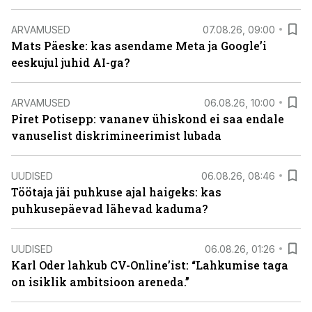
ARVAMUSED
07.08.26, 09:00
Mats Päeske: kas asendame Meta ja Google’i
eeskujul juhid AI-ga?
ARVAMUSED
06.08.26, 10:00
Piret Potisepp: vananev ühiskond ei saa endale
vanuselist diskrimineerimist lubada
UUDISED
06.08.26, 08:46
Töötaja jäi puhkuse ajal haigeks: kas
puhkusepäevad lähevad kaduma?
UUDISED
06.08.26, 01:26
Karl Oder lahkub CV-Online’ist: “Lahkumise taga
on isiklik ambitsioon areneda.”