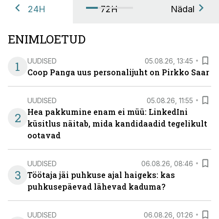
24H
72H
Nädal
ENIMLOETUD
UUDISED
05.08.26, 13:45
1
Coop Panga uus personalijuht on Pirkko Saar
UUDISED
05.08.26, 11:55
Hea pakkumine enam ei müü: LinkedIni
2
küsitlus näitab, mida kandidaadid tegelikult
ootavad
UUDISED
06.08.26, 08:46
3
Töötaja jäi puhkuse ajal haigeks: kas
puhkusepäevad lähevad kaduma?
UUDISED
06.08.26, 01:26