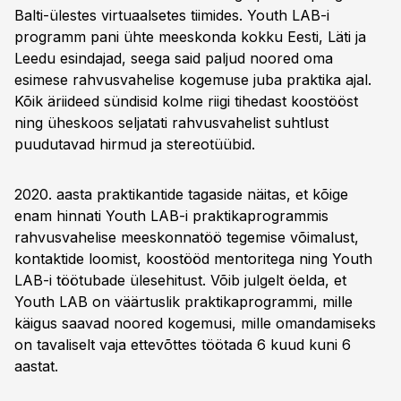
Balti-ülestes virtuaalsetes tiimides. Youth LAB-i
programm pani ühte meeskonda kokku Eesti, Läti ja
Leedu esindajad, seega said paljud noored oma
esimese rahvusvahelise kogemuse juba praktika ajal.
Kõik äriideed sündisid kolme riigi tihedast koostööst
ning üheskoos seljatati rahvusvahelist suhtlust
puudutavad hirmud ja stereotüübid.
2020. aasta praktikantide tagaside näitas, et kõige
enam hinnati Youth LAB-i praktikaprogrammis
rahvusvahelise meeskonnatöö tegemise võimalust,
kontaktide loomist, koostööd mentoritega ning Youth
LAB-i töötubade ülesehitust. Võib julgelt öelda, et
Youth LAB on väärtuslik praktikaprogrammi, mille
käigus saavad noored kogemusi, mille omandamiseks
on tavaliselt vaja ettevõttes töötada 6 kuud kuni 6
aastat.