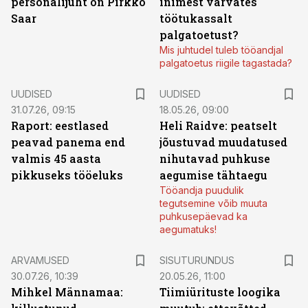
personalijuht on Pirkko
inimest värvates
Saar
töötukassalt
palgatoetust?
Mis juhtudel tuleb tööandjal
palgatoetus riigile tagastada?
UUDISED
UUDISED
31.07.26, 09:15
18.05.26, 09:00
Raport: eestlased
Heli Raidve: peatselt
peavad panema end
jõustuvad muudatused
valmis 45 aasta
nihutavad puhkuse
pikkuseks tööeluks
aegumise tähtaegu
Tööandja puudulik
tegutsemine võib muuta
puhkusepäevad ka
aegumatuks!
ST
ARVAMUSED
SISUTURUNDUS
30.07.26, 10:39
20.05.26, 11:00
Mihkel Männamaa:
Tiimiürituste loogika