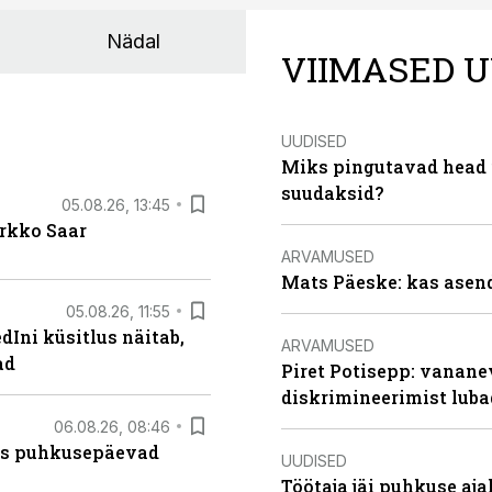
Nädal
VIIMASED U
UUDISED
Miks pingutavad head i
suudaksid?
05.08.26, 13:45
irkko Saar
ARVAMUSED
Mats Päeske: kas asend
05.08.26, 11:55
Ini küsitlus näitab,
ARVAMUSED
ad
Piret Potisepp: vanane
diskrimineerimist lub
06.08.26, 08:46
kas puhkusepäevad
UUDISED
Töötaja jäi puhkuse aj