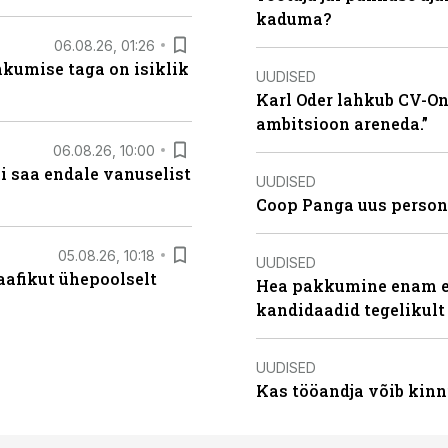
kaduma?
06.08.26, 01:26
hkumise taga on isiklik
UUDISED
Karl Oder lahkub CV-Onl
ambitsioon areneda.”
06.08.26, 10:00
i saa endale vanuselist
UUDISED
Coop Panga uus persona
05.08.26, 10:18
UUDISED
aafikut ühepoolselt
Hea pakkumine enam ei
kandidaadid tegelikult
UUDISED
Kas tööandja võib kinn