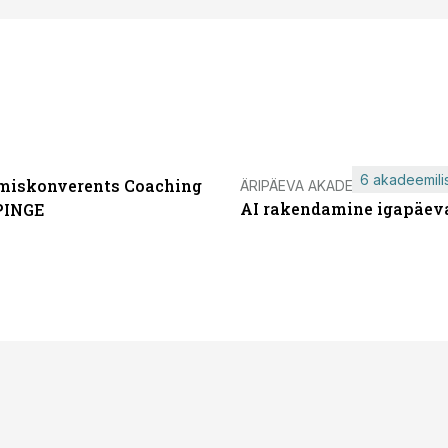
6 akadeemilis
miskonverents Coaching
ÄRIPÄEVA AKADEEMIA
AI rakendamine igapäev
PINGE