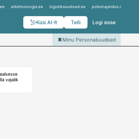
Iseteenindus
.ee
aritehnoloogia.ee
logistikauudised.ee
pollumajandus.ee
kinn
Telli Personaliuudised
Küsi AI-lt
Telli
Logi sisse
Minu Personaliuudised
taalsesse
la vajalik