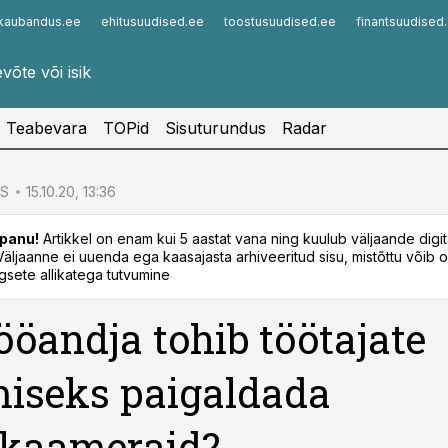
kaubandus.ee
ehitusuudised.ee
toostusuudised.ee
finantsuudised
Infopank
Radar
Teabevara
TOPid
Sisuturundus
Radar
S
15.10.20, 13:36
panu!
Artikkel on enam kui 5 aastat vana ning kuulub väljaande digi
. Väljaanne ei uuenda ega kaasajasta arhiveeritud sisu, mistõttu võib ol
sete allikatega tutvumine
ööandja tohib töötajate
miseks paigaldada
okaameraid?