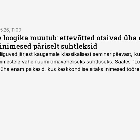
5.26, 11:00
e loogika muutub: ettevõtted otsivad üh
inimesed päriselt suhtleksid
d liiguvad järjest kaugemale klassikalisest seminaripäevast,
 inimestele vähe ruumi omavaheliseks suhtluseks. Saates “L
 üha enam paikasid, kus keskkond ise aitaks inimesed töörež
kumaks ja sisulisemaks koosolemiseks.