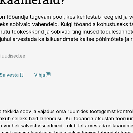
n tööandja tugevam pool, kes kehtestab reegleid ja v
eks sobivaid vahendeid. Kuigi tööandja kohustuseks 
ohutu töökeskkond ja sobivad tingimused tööülesannete
l juhul arvestada ka isikuandmete kaitse põhimõtete ja r
iuudised.ee
Salvesta
Vihja
b tekkida soov ja vajadus oma ruumides töötegemist kontrol
akub selleks häid lahendusi. „Kui tööandja otsustab tööruu
 või heli salvestusseadmeid, tuleb tal arvestada isikuandme
 sest inimese kujutise ja hääle salvestamine tähendab tema