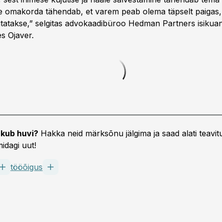
ee omakorda tähendab, et varem peab olema täpselt paigas,
sutatakse,” selgitas advokaadibüroo Hedman Partners isikua
s Ojaver.
kub huvi?
Hakka neid märksõnu jälgima ja saad alati teavitu
idagi uut!
tööõigus