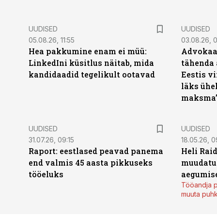
UUDISED
UUDISED
05.08.26, 11:55
03.08.26, 
Hea pakkumine enam ei müü:
Advokaat
LinkedIni küsitlus näitab, mida
tähenda 
kandidaadid tegelikult ootavad
Eestis vi
läks ühel
maksma
UUDISED
UUDISED
31.07.26, 09:15
18.05.26, 0
Raport: eestlased peavad panema
Heli Raid
end valmis 45 aasta pikkuseks
muudatu
tööeluks
aegumise
Tööandja p
muuta puh