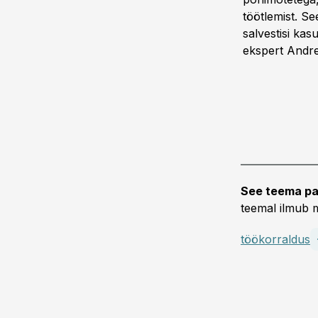
töötlemist. S
salvestisi ka
ekspert Andre
See teema pa
teemal ilmub m
töökorraldus