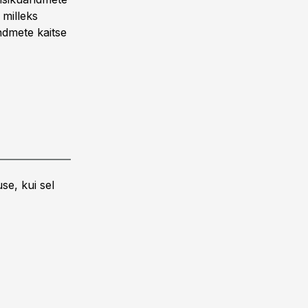
 milleks
ndmete kaitse
se, kui sel