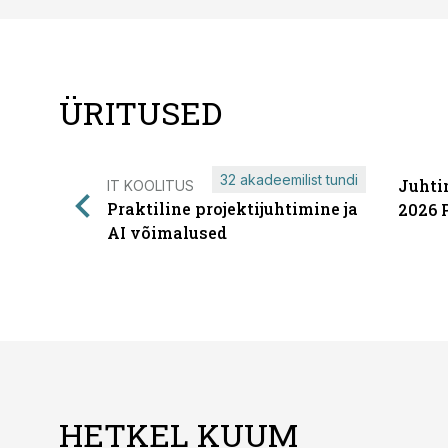
ÜRITUSED
32 akadeemilist tundi
Juhti
IT KOOLITUS
Praktiline projektijuhtimine ja
2026 
AI võimalused
HETKEL KUUM