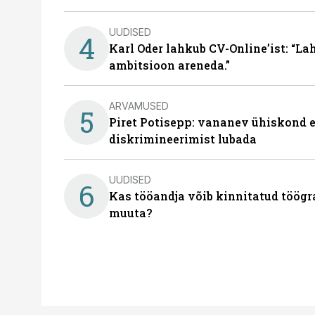
UUDISED
4
Karl Oder lahkub CV-Online’ist: “La
ambitsioon areneda.”
ARVAMUSED
5
Piret Potisepp: vananev ühiskond e
diskrimineerimist lubada
UUDISED
6
Kas tööandja võib kinnitatud töögr
muuta?