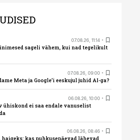
UDISED
07.08.26, 11:14
nimesed sageli vähem, kui nad tegelikult
07.08.26, 09:00
ame Meta ja Google’i eeskujul juhid AI-ga?
06.08.26, 10:00
v ühiskond ei saa endale vanuselist
ada
06.08.26, 08:46
al haigeks: kas puhkusepäevad lähevad