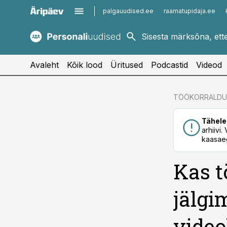
palgauudised.ee
raamatupidaja.ee
kaubandus.ee
imelineajalugu.ee
kinnisvarauudised.ee
imelineteadus.ee
Avaleht
Kõik lood
Üritused
Podcastid
Videod
cebook
TÖÖKORRALDU
Twitter)
Tähele
kedIn
arhiivi
kaasaeg
ail
Kas t
k
jälgi
vide