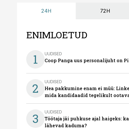
24H
72H
ENIMLOETUD
UUDISED
1
Coop Panga uus personalijuht on P
UUDISED
2
Hea pakkumine enam ei müü: Linked
mida kandidaadid tegelikult ootav
UUDISED
3
Töötaja jäi puhkuse ajal haigeks: 
lähevad kaduma?