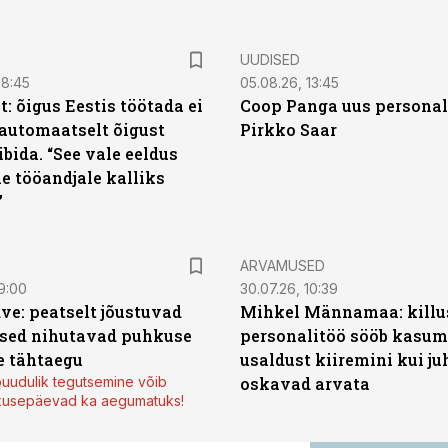
UUDISED
08:45
05.08.26, 13:45
: õigus Eestis töötada ei
Coop Panga uus personal
automaatselt õigust
Pirkko Saar
ibida. “See vale eeldus
e tööandjale kalliks
”
ARVAMUSED
9:00
30.07.26, 10:39
ve: peatselt jõustuvad
Mihkel Männamaa: killu
sed nihutavad puhkuse
personalitöö sööb kasumi
 tähtaegu
usaldust kiiremini kui ju
uudulik tegutsemine võib
oskavad arvata
kusepäevad ka aegumatuks!