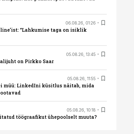
06.08.26, 01:26
ine’ist: “Lahkumise taga on isiklik
05.08.26, 13:45
lijuht on Pirkko Saar
05.08.26, 11:55
 müü: LinkedIni küsitlus näitab, mida
 ootavad
05.08.26, 10:18
itatud töögraafikut ühepoolselt muuta?