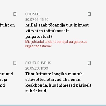
UUDISED
30.07.26, 16:20
ijuht on
Millal saab tööandja uut inimest
värvates töötukassalt
palgatoetust?
Mis juhtudel tuleb tööandjal palgatoetus
riigile tagastada?
ST
SISUTURUNDUS
20.05.26, 11:00
stunud
Tiimiürituste loogika muutub:
t ja
ettevõtted otsivad üha enam
hid
keskkonda, kus inimesed päriselt
suhtleksid