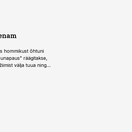
a enam
 kus hommikust õhtuni
õunapaus” räägitakse,
iimist välja tuua ning