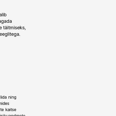
alib
tagada
 täitmiseks,
eeglitega.
lida ning
mides
te kaitse
 isikuandmete