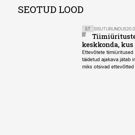
SEOTUD LOOD
ST
SISUTURUNDUS
20.0
Tiimiüritust
keskkonda, kus 
Ettevõtete tiimiürituse
täidetud ajakava jätab
miks otsivad ettevõtted
looks võimaluse rahuli