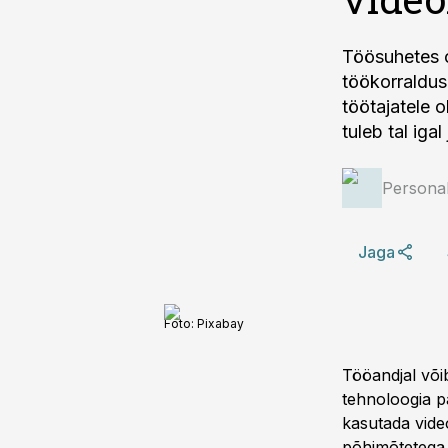
Töösuhetes o
töökorraldus
töötajatele 
tuleb tal iga
Personal
Jaga
Foto:
Pixabay
Tööandjal või
tehnoloogia p
kasutada video
põhimõtetega,