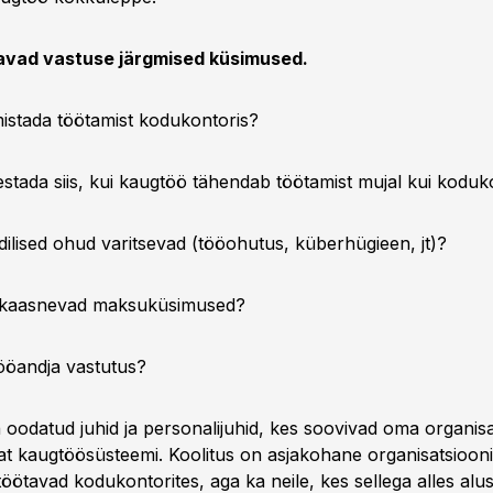
aavad vastuse järgmised küsimused.
mistada töötamist kodukontoris?
estada siis, kui kaugtöö tähendab töötamist mujal kui koduk
riidilised ohud varitsevad (tööohutus, küberhügieen, jt)?
on kaasnevad maksuküsimused?
tööandja vastutus?
 oodatud juhid ja personalijuhid, kes soovivad oma organisa
vat kaugtöösüsteemi. Koolitus on asjakohane organisatsiooni
töötavad kodukontorites, aga ka neile, kes sellega alles alu