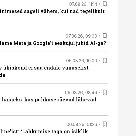
07.08.26, 11:14
nimesed sageli vähem, kui nad tegelikult
07.08.26, 09:00
ame Meta ja Google’i eeskujul juhid AI-ga?
06.08.26, 10:00
v ühiskond ei saa endale vanuselist
ada
06.08.26, 08:46
al haigeks: kas puhkusepäevad lähevad
06.08.26, 01:26
ine’ist: “Lahkumise taga on isiklik