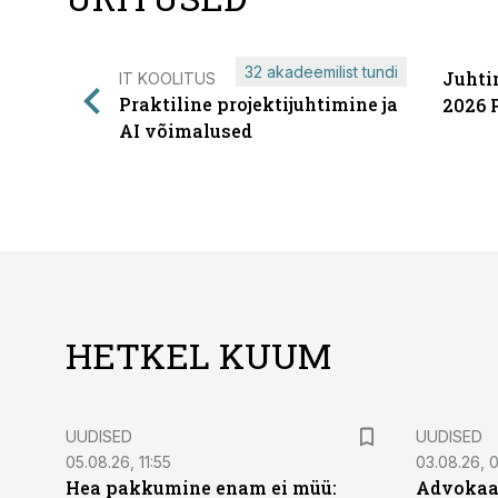
32 akadeemilist tundi
Juhti
IT KOOLITUS
Praktiline projektijuhtimine ja
2026 
AI võimalused
HETKEL KUUM
UUDISED
UUDISED
05.08.26, 11:55
03.08.26, 
Hea pakkumine enam ei müü:
Advokaat