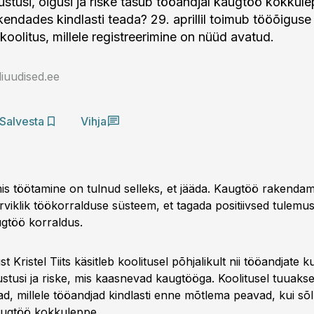
ustusi, õigusi ja riske tasub tööandjal kaugtöö kokkule
ndades kindlasti teada? 29. aprillil toimub tööõiguse s
a koolitus, millele registreerimine on nüüd avatud.
iuudised.ee
Salvesta
Vihja
s töötamine on tulnud selleks, et jääda. Kaugtöö rakendami
rviklik töökorralduse süsteem, et tagada positiivsed tulemus
gtöö korraldus.
t Kristel Tiits käsitleb koolitusel põhjalikult nii tööandjate k
stusi ja riske, mis kaasnevad kaugtööga. Koolitusel tuuakse
, millele tööandjad kindlasti enne mõtlema peavad, kui sõ
augtöö kokkuleppe.