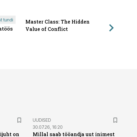
t tundi
Master Class: The Hidden
ÄRIPÄEVA 
atöös
Läbirääk
Value of Conflict
UUDISED
30.07.26, 16:20
ijuht on
Millal saab tööandja uut inimest