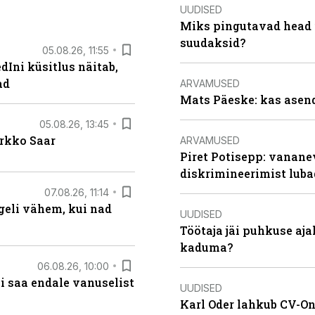
UUDISED
Miks pingutavad head i
suudaksid?
05.08.26, 11:55
Ini küsitlus näitab,
ad
ARVAMUSED
Mats Päeske: kas asend
05.08.26, 13:45
irkko Saar
ARVAMUSED
Piret Potisepp: vanane
diskrimineerimist lub
07.08.26, 11:14
eli vähem, kui nad
UUDISED
Töötaja jäi puhkuse aj
kaduma?
06.08.26, 10:00
i saa endale vanuselist
UUDISED
Karl Oder lahkub CV-Onl