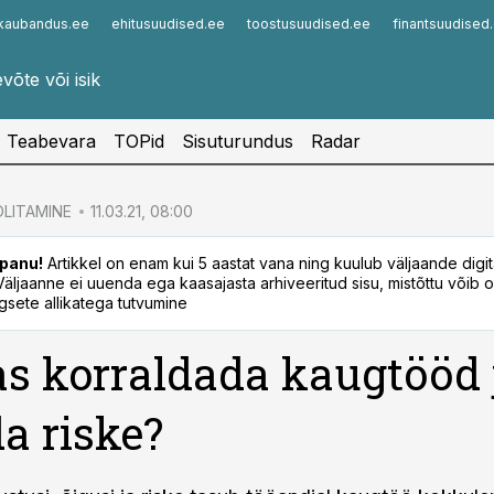
kaubandus.ee
ehitusuudised.ee
toostusuudised.ee
finantsuudised
Infopank
Radar
Teabevara
TOPid
Sisuturundus
Radar
LITAMINE
11.03.21, 08:00
panu!
Artikkel on enam kui 5 aastat vana ning kuulub väljaande digi
. Väljaanne ei uuenda ega kaasajasta arhiveeritud sisu, mistõttu võib ol
sete allikatega tutvumine
s korraldada kaugtööd 
da riske?