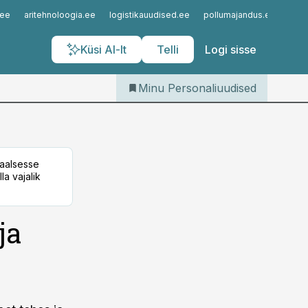
Iseteenindus
.ee
aritehnoloogia.ee
logistikauudised.ee
pollumajandus.ee
kinn
Telli Personaliuudised
Küsi AI-lt
Telli
Logi sisse
Minu Personaliuudised
taalsesse
la vajalik
ja