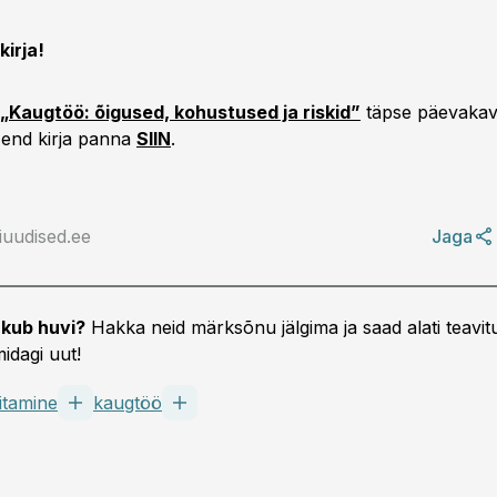
kirja!
 „Kaugtöö: õigused, kohustused ja riskid”
täpse päevakav
 end kirja panna
SIIN
.
iuudised.ee
Jaga
kub huvi?
Hakka neid märksõnu jälgima ja saad alati teavitu
idagi uut!
itamine
kaugtöö