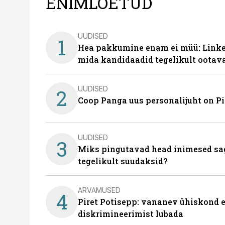
ENIMLOETUD
UUDISED
1
Hea pakkumine enam ei müü: Linked
mida kandidaadid tegelikult ootav
UUDISED
2
Coop Panga uus personalijuht on P
UUDISED
3
Miks pingutavad head inimesed sag
tegelikult suudaksid?
ARVAMUSED
4
Piret Potisepp: vananev ühiskond e
diskrimineerimist lubada