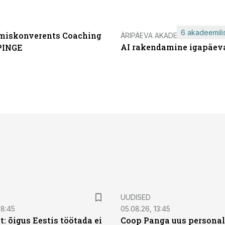
6 akadeemilis
miskonverents Coaching
ÄRIPÄEVA AKADEEMIA
AI rakendamine igapäev
PINGE
UUDISED
08:45
05.08.26, 13:45
: õigus Eestis töötada ei
Coop Panga uus personal