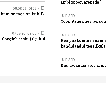
ambitsioon areneda.”
06.08.26, 01:26
hkumise taga on isiklik
UUDISED
Coop Panga uus persona
07.08.26, 09:00
UUDISED
Google’i eeskujul juhid
Hea pakkumine enam ei
kandidaadid tegelikult
UUDISED
Kas tööandja võib kinn