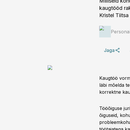
Milliseid koh
kaugtööd rake
Kristel Tiits
Personal
Jaga
Kaugtöö vormi
läbi mõelda te
korrektne kau
Tööõiguse juris
õiguseid, kohu
probleemkohad
töötajatega k