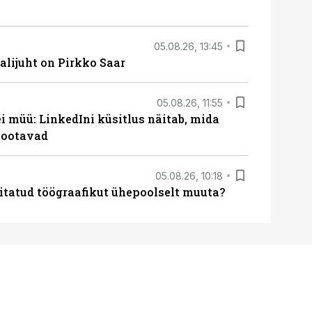
05.08.26, 13:45
lijuht on Pirkko Saar
05.08.26, 11:55
 müü: LinkedIni küsitlus näitab, mida
 ootavad
05.08.26, 10:18
itatud töögraafikut ühepoolselt muuta?