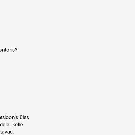
ontoris?
tsioonis üles
dele, kelle
stavad.