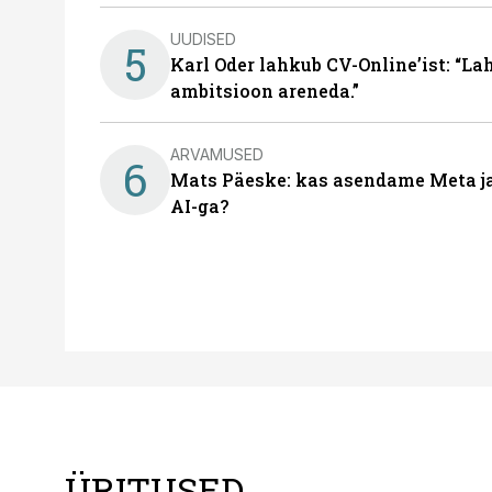
UUDISED
5
Karl Oder lahkub CV-Online’ist: “La
ambitsioon areneda.”
ARVAMUSED
6
Mats Päeske: kas asendame Meta ja 
AI-ga?
ÜRITUSED