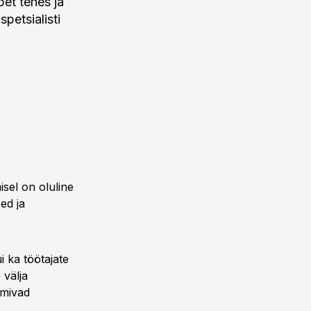
pet tehes ja
petsialisti
sel on oluline
ed ja
ui ka töötajate
 välja
lmivad