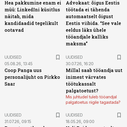
Hea pakkumine enam ei
Advokaat: õigus Eestis
müü: LinkedIni küsitlus
töötada ei tähenda
näitab, mida
automaatselt õigust
kandidaadid tegelikult
Eestis viibida. “See vale
ootavad
eeldus läks ühele
tööandjale kalliks
maksma”
UUDISED
UUDISED
05.08.26, 13:45
30.07.26, 16:20
Coop Panga uus
Millal saab tööandja uut
personalijuht on Pirkko
inimest värvates
Saar
töötukassalt
palgatoetust?
Mis juhtudel tuleb tööandjal
palgatoetus riigile tagastada?
UUDISED
UUDISED
31.07.26, 09:15
18.05.26, 09:00