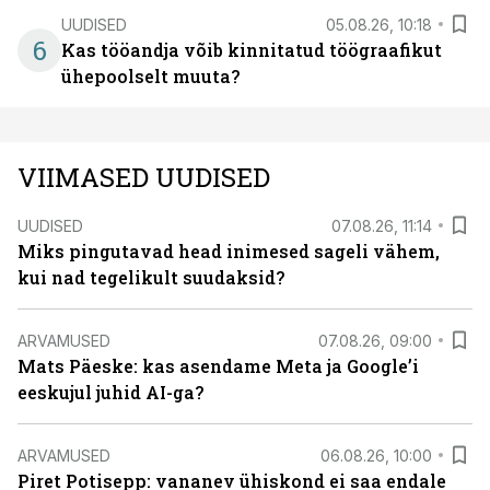
UUDISED
05.08.26, 10:18
6
Kas tööandja võib kinnitatud töögraafikut
ühepoolselt muuta?
VIIMASED UUDISED
UUDISED
07.08.26, 11:14
Miks pingutavad head inimesed sageli vähem,
kui nad tegelikult suudaksid?
ARVAMUSED
07.08.26, 09:00
Mats Päeske: kas asendame Meta ja Google’i
eeskujul juhid AI-ga?
ARVAMUSED
06.08.26, 10:00
Piret Potisepp: vananev ühiskond ei saa endale