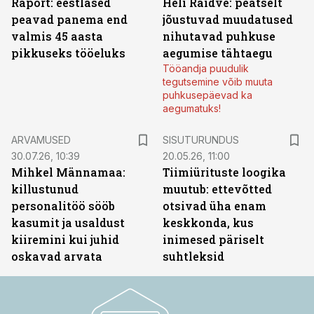
Raport: eestlased
Heli Raidve: peatselt
peavad panema end
jõustuvad muudatused
valmis 45 aasta
nihutavad puhkuse
pikkuseks tööeluks
aegumise tähtaegu
Tööandja puudulik
tegutsemine võib muuta
puhkusepäevad ka
aegumatuks!
ST
ARVAMUSED
SISUTURUNDUS
30.07.26, 10:39
20.05.26, 11:00
Mihkel Männamaa:
Tiimiürituste loogika
killustunud
muutub: ettevõtted
personalitöö sööb
otsivad üha enam
kasumit ja usaldust
keskkonda, kus
kiiremini kui juhid
inimesed päriselt
oskavad arvata
suhtleksid