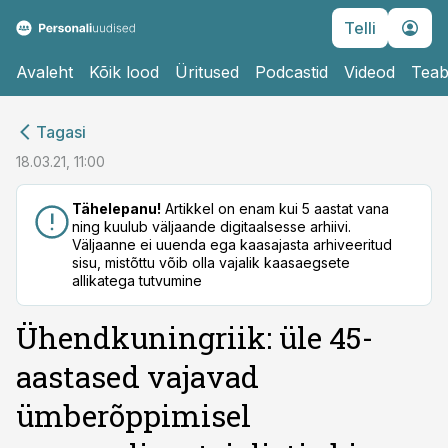
Telli
Avaleht
Kõik lood
Üritused
Podcastid
Videod
Teab
cebook
Tagasi
Twitter)
18.03.21, 11:00
kedIn
Tähelepanu!
Artikkel on enam kui 5 aastat vana
ning kuulub väljaande digitaalsesse arhiivi.
ail
Väljaanne ei uuenda ega kaasajasta arhiveeritud
sisu, mistõttu võib olla vajalik kaasaegsete
k
allikatega tutvumine
Ühendkuningriik: üle 45-
aastased vajavad
ümberõppimisel