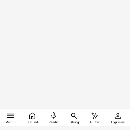
Menüü
Uudised
Raadio
Otsing
AI Chat
Logi sisse