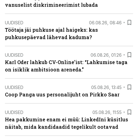
vanuselist diskrimineerimist lubada
UUDISED
06.08.26, 08:46
Töötaja jäi puhkuse ajal haigeks: kas
puhkusepäevad lähevad kaduma?
UUDISED
06.08.26, 01:26
Karl Oder lahkub CV-Online’ist: “Lahkumise taga
on isiklik ambitsioon areneda.”
UUDISED
05.08.26, 13:45
Coop Panga uus personalijuht on Pirkko Saar
UUDISED
05.08.26, 11:55
Hea pakkumine enam ei müü: LinkedIni küsitlus
näitab, mida kandidaadid tegelikult ootavad