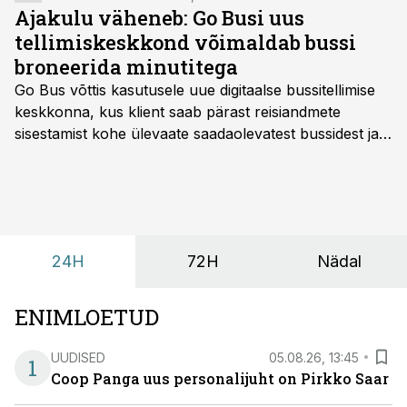
Ajakulu väheneb: Go Busi uus
tellimiskeskkond võimaldab bussi
broneerida minutitega
Go Bus võttis kasutusele uue digitaalse bussitellimise
keskkonna, kus klient saab pärast reisiandmete
sisestamist kohe ülevaate saadaolevatest bussidest ja
esialgsest hinnast. Nii saab transpordi planeerimisega
kiiresti edasi liikuda hinnapakkumist ootamata.
24H
72H
Nädal
ENIMLOETUD
UUDISED
05.08.26, 13:45
1
Coop Panga uus personalijuht on Pirkko Saar