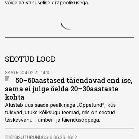
võidelda vanuselise erapoolikusega.
SEOTUD LOOD
SAATED
04.02.21, 14:10
50–60aastased täiendavad end ise,
sama ei julge öelda 20–30aastaste
kohta
Alustab uus saade pealkirjaga „Õppetundˮ, kus
tulevad jutuks kõiksugu teemad, mis on seotud
täiskasvanu-, ümber- ja täiendusõppega.
SISUTURUNDUS
16.06.26, 16:12
ST