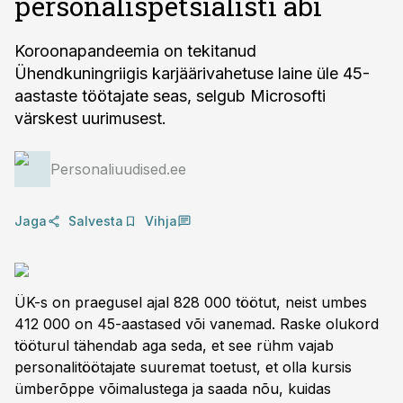
personalispetsialisti abi
Koroonapandeemia on tekitanud
Ühendkuningriigis karjäärivahetuse laine üle 45-
aastaste töötajate seas, selgub Microsofti
värskest uurimusest.
Personaliuudised.ee
Jaga
Salvesta
Vihja
ÜK-s on praegusel ajal 828 000 töötut, neist umbes
412 000 on 45-aastased või vanemad. Raske olukord
tööturul tähendab aga seda, et see rühm vajab
personalitöötajate suuremat toetust, et olla kursis
ümberõppe võimalustega ja saada nõu, kuidas