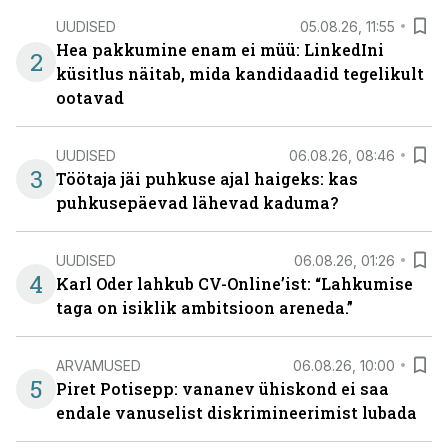
UUDISED
05.08.26, 11:55
Hea pakkumine enam ei müü: LinkedIni
2
küsitlus näitab, mida kandidaadid tegelikult
ootavad
UUDISED
06.08.26, 08:46
3
Töötaja jäi puhkuse ajal haigeks: kas
puhkusepäevad lähevad kaduma?
UUDISED
06.08.26, 01:26
4
Karl Oder lahkub CV-Online’ist: “Lahkumise
taga on isiklik ambitsioon areneda.”
ARVAMUSED
06.08.26, 10:00
5
Piret Potisepp: vananev ühiskond ei saa
endale vanuselist diskrimineerimist lubada