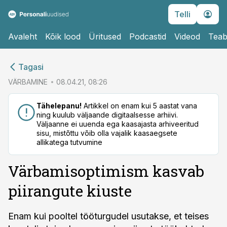
Telli
Avaleht
Kõik lood
Üritused
Podcastid
Videod
Teab
cebook
Tagasi
Twitter)
VÄRBAMINE
08.04.21, 08:26
kedIn
Tähelepanu!
Artikkel on enam kui 5 aastat vana
ning kuulub väljaande digitaalsesse arhiivi.
ail
Väljaanne ei uuenda ega kaasajasta arhiveeritud
sisu, mistõttu võib olla vajalik kaasaegsete
k
allikatega tutvumine
Värbamisoptimism kasvab
piirangute kiuste
Enam kui pooltel tööturgudel usutakse, et teises