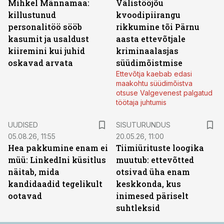
Mihkel Männamaa:
Välistööjõu
killustunud
kvoodipiirangu
personalitöö sööb
rikkumine tõi Pärnu
kasumit ja usaldust
aasta ettevõtjale
kiiremini kui juhid
kriminaalasjas
oskavad arvata
süüdimõistmise
Ettevõtja kaebab edasi
maakohtu süüdimõistva
otsuse Valgevenest palgatud
töötaja juhtumis
ST
UUDISED
SISUTURUNDUS
05.08.26, 11:55
20.05.26, 11:00
Hea pakkumine enam ei
Tiimiürituste loogika
müü: LinkedIni küsitlus
muutub: ettevõtted
näitab, mida
otsivad üha enam
kandidaadid tegelikult
keskkonda, kus
ootavad
inimesed päriselt
suhtleksid