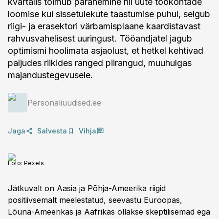
kvartalis toimub paranemine nii uute töökohtade
loomise kui sissetulekute taastumise puhul, selgub
riigi- ja erasektori värbamisplaane kaardistavast
rahvusvahelisest uuringust. Tööandjatel jagub
optimismi hoolimata asjaolust, et hetkel kehtivad
paljudes riikides ranged piirangud, muuhulgas
majandustegevusele.
Personaliuudised.ee
Jaga
Salvesta
Vihja
Foto:
Pexels
Jätkuvalt on Aasia ja Põhja-Ameerika riigid
positiivsemalt meelestatud, seevastu Euroopas,
Lõuna-Ameerikas ja Aafrikas ollakse skeptilisemad ega