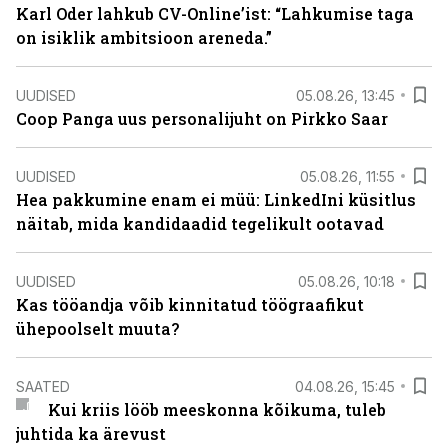
Karl Oder lahkub CV-Online’ist: “Lahkumise taga
on isiklik ambitsioon areneda.”
UUDISED
05.08.26, 13:45
Coop Panga uus personalijuht on Pirkko Saar
UUDISED
05.08.26, 11:55
Hea pakkumine enam ei müü: LinkedIni küsitlus
näitab, mida kandidaadid tegelikult ootavad
UUDISED
05.08.26, 10:18
Kas tööandja võib kinnitatud töögraafikut
ühepoolselt muuta?
SAATED
04.08.26, 15:45
Kui kriis lööb meeskonna kõikuma, tuleb
juhtida ka ärevust