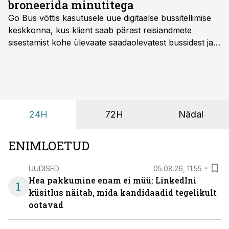
broneerida minutitega
Go Bus võttis kasutusele uue digitaalse bussitellimise
keskkonna, kus klient saab pärast reisiandmete
sisestamist kohe ülevaate saadaolevatest bussidest ja
esialgsest hinnast. Nii saab transpordi planeerimisega
kiiresti edasi liikuda hinnapakkumist ootamata.
24H
72H
Nädal
ENIMLOETUD
UUDISED
05.08.26, 11:55
Hea pakkumine enam ei müü: LinkedIni
1
küsitlus näitab, mida kandidaadid tegelikult
ootavad