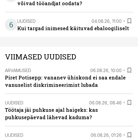
võivad tööandjat oodata?
UUDISED
04.08.26, 11:00
6
Kui targad inimesed käituvad ebaloogiliselt
VIIMASED UUDISED
ARVAMUSED
06.08.26, 10:00
Piret Potisepp: vananev ühiskond ei saa endale
vanuselist diskrimineerimist lubada
UUDISED
06.08.26, 08:46
Töötaja jäi puhkuse ajal haigeks: kas
puhkusepäevad lähevad kaduma?
UUDISED
06.08.26, 01:26