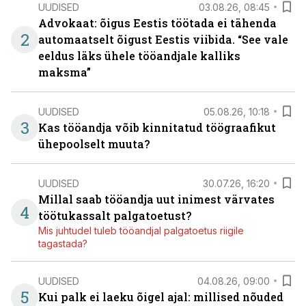
UUDISED
03.08.26, 08:45
Advokaat: õigus Eestis töötada ei tähenda
2
automaatselt õigust Eestis viibida. “See vale
eeldus läks ühele tööandjale kalliks
maksma”
UUDISED
05.08.26, 10:18
3
Kas tööandja võib kinnitatud töögraafikut
ühepoolselt muuta?
UUDISED
30.07.26, 16:20
Millal saab tööandja uut inimest värvates
4
töötukassalt palgatoetust?
Mis juhtudel tuleb tööandjal palgatoetus riigile
tagastada?
UUDISED
04.08.26, 09:00
5
Kui palk ei laeku õigel ajal: millised nõuded