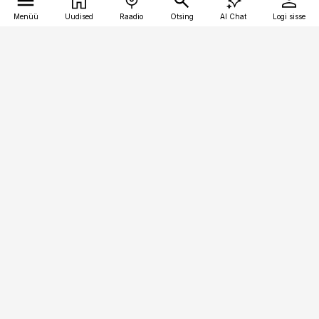
Menüü
Uudised
Raadio
Otsing
AI Chat
Logi sisse
Vana-Lõuna 39/1, 19094 Tallinn
(+372) 667 0111
personaliuudised@personaliuudised.ee
Telli
Reklaam
Firmast
Sisu kasutamisõigused
Ajakirjaniku
eetikakoodeks
Üldtingimused
Privaatsustingimused
Küpsiste poliitika
KKK
Eesti Meediaettevõtete
Eelistuste haldamine
Liit