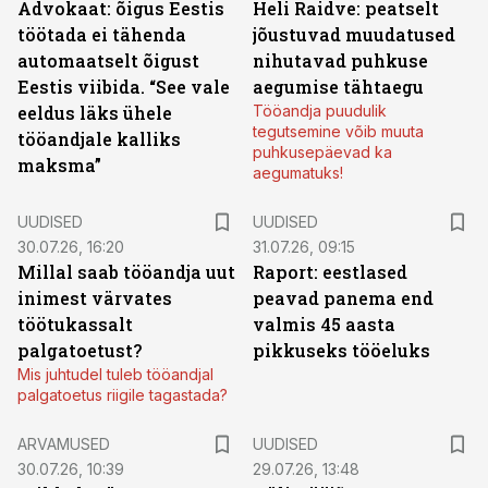
Advokaat: õigus Eestis
Heli Raidve: peatselt
töötada ei tähenda
jõustuvad muudatused
automaatselt õigust
nihutavad puhkuse
Eestis viibida. “See vale
aegumise tähtaegu
eeldus läks ühele
Tööandja puudulik
tegutsemine võib muuta
tööandjale kalliks
puhkusepäevad ka
maksma”
aegumatuks!
UUDISED
UUDISED
30.07.26, 16:20
31.07.26, 09:15
Millal saab tööandja uut
Raport: eestlased
inimest värvates
peavad panema end
töötukassalt
valmis 45 aasta
palgatoetust?
pikkuseks tööeluks
Mis juhtudel tuleb tööandjal
palgatoetus riigile tagastada?
ARVAMUSED
UUDISED
30.07.26, 10:39
29.07.26, 13:48