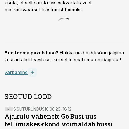
usuta, et selle aasta teises kvartalis veel
märkimisväärset taastumist toimuks.
See teema pakub huvi?
Hakka neid märksõnu jälgima
ja saad alati teavituse, kui sel teemal ilmub midagi uut!
värbamine
SEOTUD LOOD
SISUTURUNDUS
16.06.26, 16:12
ST
Ajakulu väheneb: Go Busi uus
tellimiskeskkond võimaldab bussi