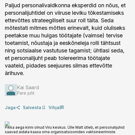
Paljud personalivaldkonna eksperdid on nõus, et
personalijuhtidel on viiruse leviku tõkestamiseks
ettevõttes strateegiliselt suur roll täita. Seda
mõtestati mitmes mõttes erinevalt, kuid oluliseks
peetakse muu hulgas töötajate (vaimse) tervise
toetamist, nõustaja ja eeskõneleja rolli tähtsust
ning sotsiaalse vastutuse tagamist; ühtlasi seda,
et personalijuht peab tolereerima töötajate
vaateid, pidades seejuures silmas ettevõtte
ärihuve.
Kai Saard
Pare juht
Jaga
Salvesta
Vihja
Pikka aega kinni olnud Viru keskus. Ülle Matt ütleb, et personalijuhid
saavad aidata kaasa oma organisatsioonides vaktsineerimiste