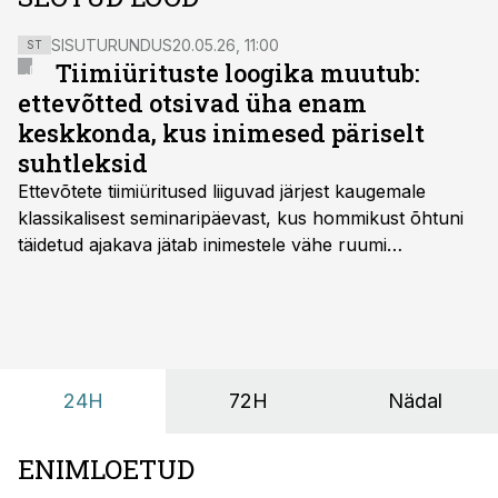
SISUTURUNDUS
20.05.26, 11:00
ST
Tiimiürituste loogika muutub:
ettevõtted otsivad üha enam
keskkonda, kus inimesed päriselt
suhtleksid
Ettevõtete tiimiüritused liiguvad järjest kaugemale
klassikalisest seminaripäevast, kus hommikust õhtuni
täidetud ajakava jätab inimestele vähe ruumi
omavaheliseks suhtluseks. Saates “Lõunapaus”
räägitakse, miks otsivad ettevõtted üha enam paikasid,
kus keskkond ise aitaks inimesed töörežiimist välja
tuua ning looks võimaluse rahulikumaks ja
sisulisemaks koosolemiseks.
24H
72H
Nädal
ENIMLOETUD