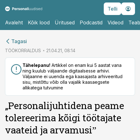
Telli
Avaleht
Kõik lood
Üritused
Podcastid
Videod
Teab
cebook
Tagasi
Twitter)
TÖÖKORRALDUS
21.04.21, 08:14
kedIn
Tähelepanu!
Artikkel on enam kui 5 aastat vana
ning kuulub väljaande digitaalsesse arhiivi.
ail
Väljaanne ei uuenda ega kaasajasta arhiveeritud
sisu, mistõttu võib olla vajalik kaasaegsete
k
allikatega tutvumine
„Personalijuhtidena peame
tolereerima kõigi töötajate
vaateid ja arvamusiˮ