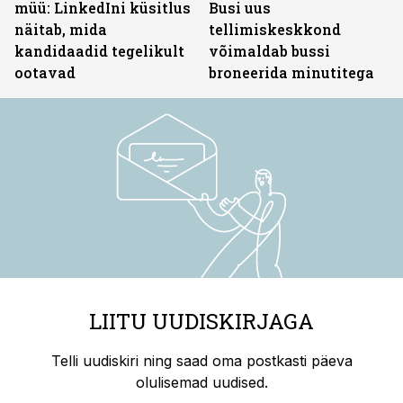
müü: LinkedIni küsitlus
Busi uus
näitab, mida
tellimiskeskkond
kandidaadid tegelikult
võimaldab bussi
ootavad
broneerida minutitega
LIITU UUDISKIRJAGA
Telli uudiskiri ning saad oma postkasti päeva
olulisemad uudised.