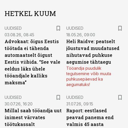
HETKEL KUUM
UUDISED
UUDISED
03.08.26, 08:45
18.05.26, 09:00
Advokaat: õigus Eestis
Heli Raidve: peatselt
töötada ei tähenda
jõustuvad muudatused
automaatselt õigust
nihutavad puhkuse
Eestis viibida. “See vale
aegumise tähtaegu
eeldus läks ühele
Tööandja puudulik
tegutsemine võib muuta
tööandjale kalliks
puhkusepäevad ka
maksma”
aegumatuks!
UUDISED
UUDISED
30.07.26, 16:20
31.07.26, 09:15
Millal saab tööandja uut
Raport: eestlased
inimest värvates
peavad panema end
töötukassalt
valmis 45 aasta