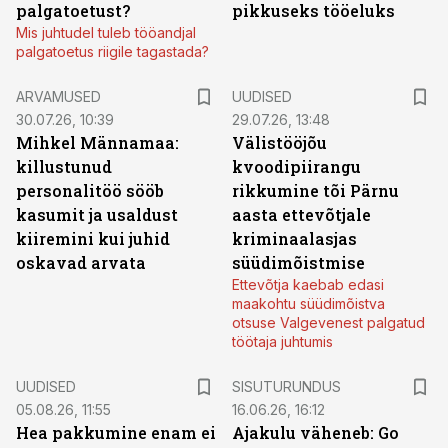
palgatoetust?
pikkuseks tööeluks
Mis juhtudel tuleb tööandjal
palgatoetus riigile tagastada?
ARVAMUSED
UUDISED
30.07.26, 10:39
29.07.26, 13:48
Mihkel Männamaa:
Välistööjõu
killustunud
kvoodipiirangu
personalitöö sööb
rikkumine tõi Pärnu
kasumit ja usaldust
aasta ettevõtjale
kiiremini kui juhid
kriminaalasjas
oskavad arvata
süüdimõistmise
Ettevõtja kaebab edasi
maakohtu süüdimõistva
otsuse Valgevenest palgatud
töötaja juhtumis
ST
UUDISED
SISUTURUNDUS
05.08.26, 11:55
16.06.26, 16:12
Hea pakkumine enam ei
Ajakulu väheneb: Go