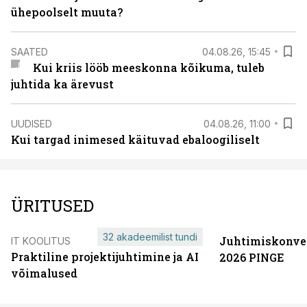
ühepoolselt muuta?
SAATED
04.08.26, 15:45
Kui kriis lööb meeskonna kõikuma, tuleb
juhtida ka ärevust
UUDISED
04.08.26, 11:00
Kui targad inimesed käituvad ebaloogiliselt
ÜRITUSED
32 akadeemilist tundi
Juhtimiskonve
IT KOOLITUS
Praktiline projektijuhtimine ja AI
2026 PINGE
võimalused