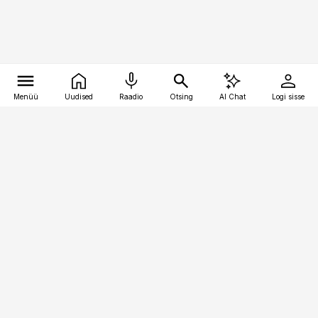
Menüü
Uudised
Raadio
Otsing
AI Chat
Logi sisse
Vana-Lõuna 39/1, 19094 Tallinn
(+372) 667 0111
personaliuudised@personaliuudised.ee
Telli
Reklaam
Firmast
Sisu kasutamisõigused
Ajakirjaniku
eetikakoodeks