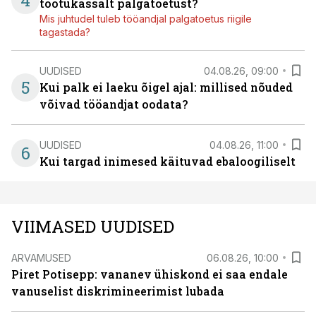
4
töötukassalt palgatoetust?
Mis juhtudel tuleb tööandjal palgatoetus riigile
tagastada?
UUDISED
04.08.26, 09:00
5
Kui palk ei laeku õigel ajal: millised nõuded
võivad tööandjat oodata?
UUDISED
04.08.26, 11:00
6
Kui targad inimesed käituvad ebaloogiliselt
VIIMASED UUDISED
ARVAMUSED
06.08.26, 10:00
Piret Potisepp: vananev ühiskond ei saa endale
vanuselist diskrimineerimist lubada