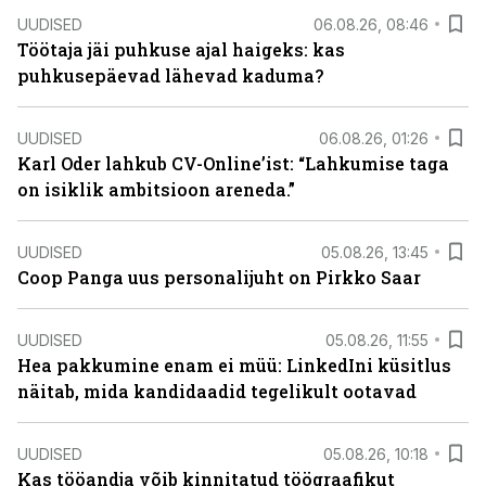
UUDISED
06.08.26, 08:46
Töötaja jäi puhkuse ajal haigeks: kas
puhkusepäevad lähevad kaduma?
UUDISED
06.08.26, 01:26
Karl Oder lahkub CV-Online’ist: “Lahkumise taga
on isiklik ambitsioon areneda.”
UUDISED
05.08.26, 13:45
Coop Panga uus personalijuht on Pirkko Saar
UUDISED
05.08.26, 11:55
Hea pakkumine enam ei müü: LinkedIni küsitlus
näitab, mida kandidaadid tegelikult ootavad
UUDISED
05.08.26, 10:18
Kas tööandja võib kinnitatud töögraafikut