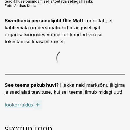
teadlikkuse parandamisel ja toetada sellega ka riiki.
Foto:
Andras Kralla
Swedbanki personalijuht Ülle Matt
tunnistab, et
kahtlemata on personalijuhid praegusel ajal
organisatsioonides võtmerolli kandjad viiruse
tõkestamise kaasaaitamisel.
See teema pakub huvi?
Hakka neid märksõnu jälgima
ja saad alati teavituse, kui sel teemal ilmub midagi uut!
töökorraldus
SEOTUD LOOD