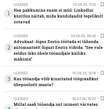
UUDISED
05.08.26, 11:55
Hea pakkumine enam ei müü: LinkedIni
1
küsitlus näitab, mida kandidaadid tegelikult
ootavad
UUDISED
03.08.26, 08:45
Advokaat: õigus Eestis töötada ei tähenda
2
automaatselt õigust Eestis viibida. “See vale
eeldus läks ühele tööandjale kalliks
maksma”
UUDISED
05.08.26, 10:18
3
Kas tööandja võib kinnitatud töögraafikut
ühepoolselt muuta?
UUDISED
30.07.26, 16:20
Millal saab tööandja uut inimest värvates