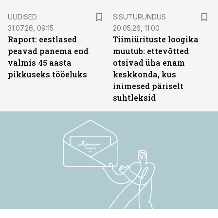
ST
UUDISED
SISUTURUNDUS
31.07.26, 09:15
20.05.26, 11:00
Raport: eestlased
Tiimiürituste loogika
peavad panema end
muutub: ettevõtted
valmis 45 aasta
otsivad üha enam
pikkuseks tööeluks
keskkonda, kus
inimesed päriselt
suhtleksid