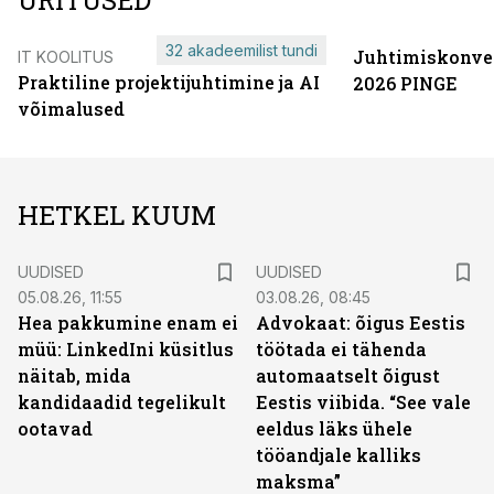
ÜRITUSED
32 akadeemilist tundi
Juhtimiskonve
IT KOOLITUS
Praktiline projektijuhtimine ja AI
2026 PINGE
võimalused
HETKEL KUUM
UUDISED
UUDISED
05.08.26, 11:55
03.08.26, 08:45
Hea pakkumine enam ei
Advokaat: õigus Eestis
müü: LinkedIni küsitlus
töötada ei tähenda
näitab, mida
automaatselt õigust
kandidaadid tegelikult
Eestis viibida. “See vale
ootavad
eeldus läks ühele
tööandjale kalliks
maksma”