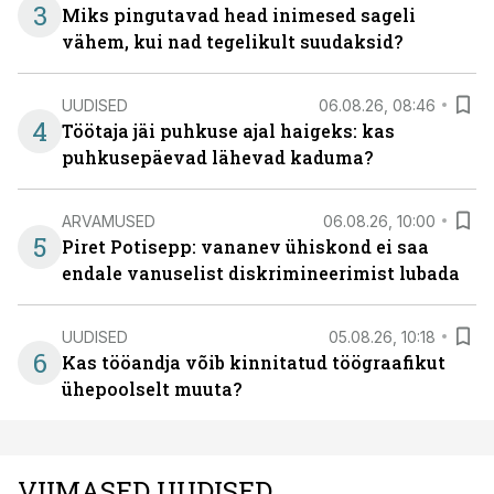
3
Miks pingutavad head inimesed sageli
vähem, kui nad tegelikult suudaksid?
UUDISED
06.08.26, 08:46
4
Töötaja jäi puhkuse ajal haigeks: kas
puhkusepäevad lähevad kaduma?
ARVAMUSED
06.08.26, 10:00
5
Piret Potisepp: vananev ühiskond ei saa
endale vanuselist diskrimineerimist lubada
UUDISED
05.08.26, 10:18
6
Kas tööandja võib kinnitatud töögraafikut
ühepoolselt muuta?
VIIMASED UUDISED