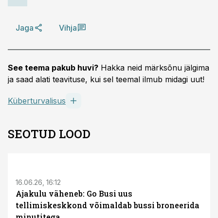
Jaga
Vihja
See teema pakub huvi?
Hakka neid märksõnu jälgima
ja saad alati teavituse, kui sel teemal ilmub midagi uut!
Küberturvalisus
SEOTUD LOOD
ST
16.06.26, 16:12
Ajakulu väheneb: Go Busi uus
tellimiskeskkond võimaldab bussi broneerida
minutitega