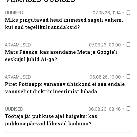
UUDISED
07.08.26, 11:14
Miks pingutavad head inimesed sageli vähem,
kui nad tegelikult suudaksid?
ARVAMUSED
07.08.26, 09:00
Mats Päeske: kas asendame Meta ja Google’i
eeskujul juhid AI-ga?
ARVAMUSED
06.08.26, 10:00
Piret Potisepp: vananev ühiskond ei saa endale
vanuselist diskrimineerimist lubada
UUDISED
06.08.26, 08:46
Töötaja jäi puhkuse ajal haigeks: kas
puhkusepäevad lähevad kaduma?