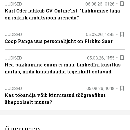
UUDISED
06.08.26, 01:26
Karl Oder lahkub CV-Online’ist: “Lahkumise taga
on isiklik ambitsioon areneda.”
UUDISED
05.08.26, 13:45
Coop Panga uus personalijuht on Pirkko Saar
UUDISED
05.08.26, 11:55
Hea pakkumine enam ei müü: LinkedIni küsitlus
näitab, mida kandidaadid tegelikult ootavad
UUDISED
05.08.26, 10:18
Kas tööandja võib kinnitatud töögraafikut
ühepoolselt muuta?