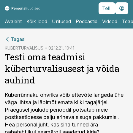
Telli
Avaleht
Kõik lood
Üritused
Podcastid
Videod
Teab
cebook
cebook
Tagasi
Twitter)
Twitter)
KÜBERTURVALISUS
02.12.21, 10:41
Testi oma teadmisi
kedIn
kedIn
küberturvalisusest ja võida
ail
ail
auhind
k
k
Küberrünnaku ohvriks võib ettevõte langeda ühe
väga lihtsa ja läbimõtlemata kliki tagajärjel.
Praegusel jõulude perioodil potsatab meie
postkastidesse palju erineva sisuga pakkumisi.
Hea personalijuht, kas sina tunned ära
pahatahtlikul eesmärgil saadetud kirja?