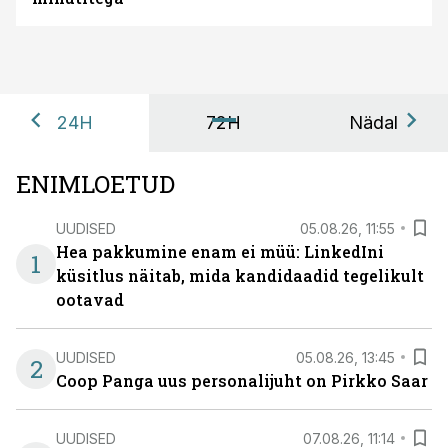
24H
72H
Nädal
ENIMLOETUD
UUDISED
05.08.26, 11:55
Hea pakkumine enam ei müü: LinkedIni
1
küsitlus näitab, mida kandidaadid tegelikult
ootavad
UUDISED
05.08.26, 13:45
2
Coop Panga uus personalijuht on Pirkko Saar
UUDISED
07.08.26, 11:14