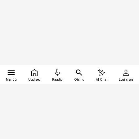
Menüü
Uudised
Raadio
Otsing
AI Chat
Logi sisse
Vana-Lõuna 39/1, 19094 Tallinn
(+372) 667 0111
personaliuudised@personaliuudised.ee