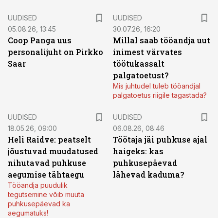
UUDISED
UUDISED
05.08.26, 13:45
30.07.26, 16:20
Coop Panga uus
Millal saab tööandja uut
personalijuht on Pirkko
inimest värvates
Saar
töötukassalt
palgatoetust?
Mis juhtudel tuleb tööandjal
palgatoetus riigile tagastada?
UUDISED
UUDISED
18.05.26, 09:00
06.08.26, 08:46
Heli Raidve: peatselt
Töötaja jäi puhkuse ajal
jõustuvad muudatused
haigeks: kas
nihutavad puhkuse
puhkusepäevad
aegumise tähtaegu
lähevad kaduma?
Tööandja puudulik
tegutsemine võib muuta
puhkusepäevad ka
aegumatuks!