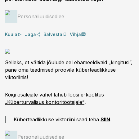
Personaliuudised.ee
Kuula
Jaga
Salvesta
Vihja
Selleks, et vältida jõulude eel ebameeldivaid „kingitusi”,
pane oma teadmised proovile küberteadlikkuse
viktoriinis!
Kõigi osalejate vahel läheb loosi e-koolitus
„Küberturvalisus kontoritöötajale”
.
Küberteadlikkuse viktoriini saad teha
SIIN
.
Personaliuudised.ee