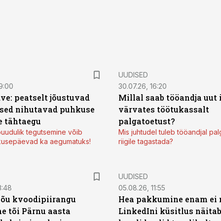
UUDISED
9:00
30.07.26, 16:20
ve: peatselt jõustuvad
Millal saab tööandja uut
sed nihutavad puhkuse
värvates töötukassalt
 tähtaegu
palgatoetust?
uudulik tegutsemine võib
Mis juhtudel tuleb tööandjal pa
kusepäevad ka aegumatuks!
riigile tagastada?
UUDISED
3:48
05.08.26, 11:55
jõu kvoodipiirangu
Hea pakkumine enam ei 
e tõi Pärnu aasta
LinkedIni küsitlus näita