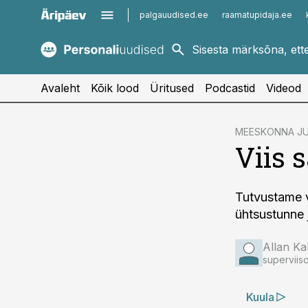
palgauudised.ee
raamatupidaja.ee
kaubandus.ee
imelineajalugu.ee
kinnisvarauudised.ee
imelineteadus.ee
Avaleht
Kõik lood
Üritused
Podcastid
Videod
cebook
MEESKONNA JU
Viis
Twitter)
kedIn
Tutvustame v
ail
ühtsustunne 
k
Allan Kal
superviiso
Kuula