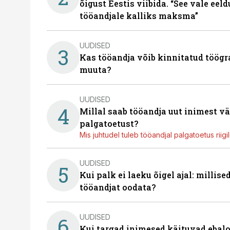
õigust Eestis viibida. “See vale eel
tööandjale kalliks maksma”
UUDISED
3
Kas tööandja võib kinnitatud töögr
muuta?
UUDISED
4
Millal saab tööandja uut inimest v
palgatoetust?
Mis juhtudel tuleb tööandjal palgatoetus riig
UUDISED
5
Kui palk ei laeku õigel ajal: millis
tööandjat oodata?
UUDISED
6
Kui targad inimesed käituvad ebalo