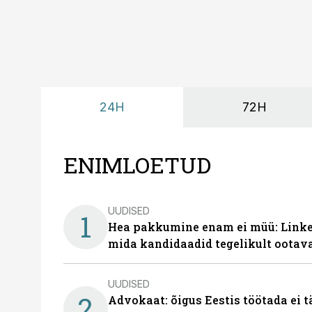
24H
72H
ENIMLOETUD
UUDISED
1
Hea pakkumine enam ei müü: Linked
mida kandidaadid tegelikult ootav
UUDISED
2
Advokaat: õigus Eestis töötada ei 