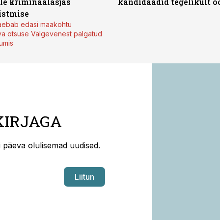
ale kriminaalasjas
kandidaadid tegelikult 
istmise
kaebab edasi maakohtu
va otsuse Valgevenest palgatud
tumis
KIRJAGA
ti päeva olulisemad uudised.
Liitun