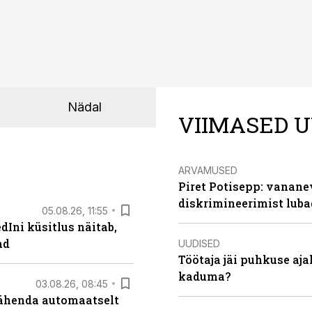
Nädal
VIIMASED U
ARVAMUSED
Piret Potisepp: vanane
diskrimineerimist lub
05.08.26, 11:55
Ini küsitlus näitab,
ad
UUDISED
Töötaja jäi puhkuse aj
kaduma?
03.08.26, 08:45
tähenda automaatselt