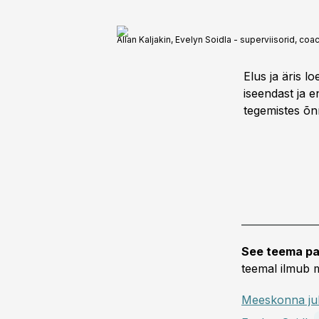
Allan Kaljakin, Evelyn Soidla - superviisorid, c
Elus ja äris l
iseendast ja 
tegemistes õn
See teema pa
teemal ilmub m
Meeskonna ju