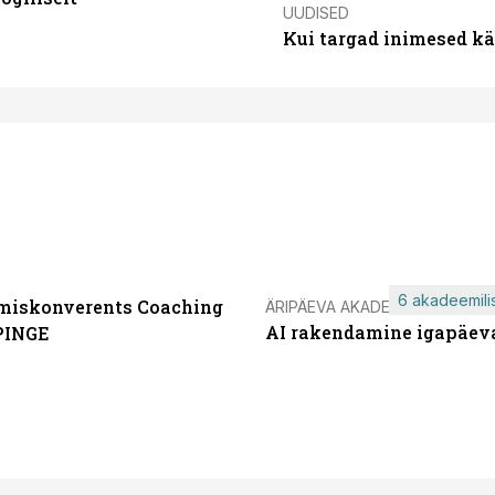
UUDISED
Kui targad inimesed kä
6 akadeemilis
miskonverents Coaching
ÄRIPÄEVA AKADEEMIA
AI rakendamine igapäev
PINGE