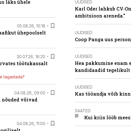
dus läks ühele
UUDISED
Karl Oder lahkub CV-Onl
ambitsioon areneda.”
05.08.26, 10:18
aafikut ühepoolselt
UUDISED
Coop Panga uus persona
UUDISED
30.07.26, 16:20
Hea pakkumine enam ei
ärvates töötukassalt
kandidaadid tegelikult
ile tagastada?
UUDISED
04.08.26, 09:00
Kas tööandja võib kinn
ed nõuded võivad
SAATED
Kui kriis lööb mee
04.08.26, 11:00
ogiliselt