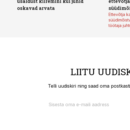
usaldust kiiremini kui juhid
ettevõtj
oskavad arvata
süüdimõ
Ettevõtja 
süüdimõist
töötaja juh
LIITU UUDIS
Telli uudiskiri ning saad oma postkas