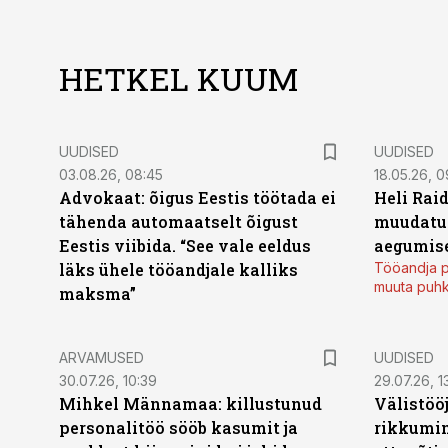
HETKEL KUUM
UUDISED
UUDISED
03.08.26, 08:45
18.05.26, 0
Advokaat: õigus Eestis töötada ei
Heli Raid
tähenda automaatselt õigust
muudatu
Eestis viibida. “See vale eeldus
aegumise
läks ühele tööandjale kalliks
Tööandja p
muuta puh
maksma”
ARVAMUSED
UUDISED
30.07.26, 10:39
29.07.26, 1
Mihkel Männamaa: killustunud
Välistöö
personalitöö sööb kasumit ja
rikkumin