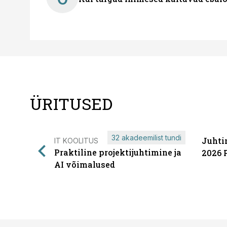
ÜRITUSED
32 akadeemilist tundi
Juhti
IT KOOLITUS
Praktiline projektijuhtimine ja
2026 
AI võimalused