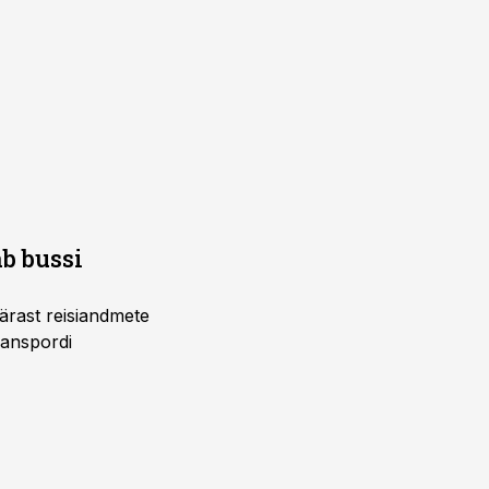
b bussi
pärast reisiandmete
ranspordi