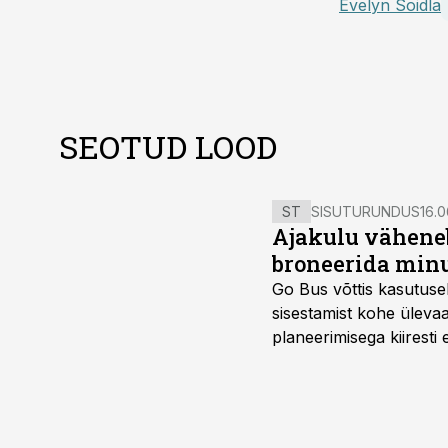
Evelyn Soidla
SEOTUD LOOD
ST
SISUTURUNDUS
16.0
Ajakulu väheneb
broneerida minu
Go Bus võttis kasutusel
sisestamist kohe ülevaa
planeerimisega kiiresti