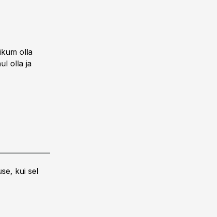
likum olla
l olla ja
se, kui sel