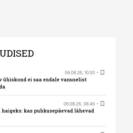
UDISED
06.08.26, 10:00
v ühiskond ei saa endale vanuselist
ada
06.08.26, 08:46
al haigeks: kas puhkusepäevad lähevad