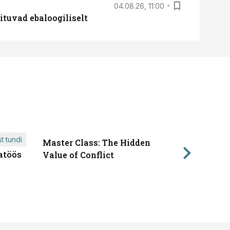
04.08.26, 11:00
ituvad ebaloogiliselt
t tundi
Master Class: The Hidden
ÄRIPÄEVA 
atöös
Läbirääk
Value of Conflict