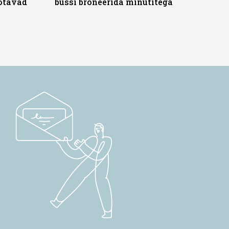
ootavad
bussi broneerida minutitega