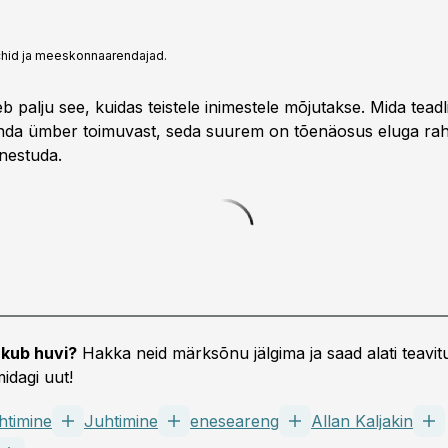
oachid ja meeskonnaarendajad.
oeb palju see, kuidas teistele inimestele mõjutakse. Mida tead
enda ümber toimuvast, seda suurem on tõenäosus eluga rahu
nestuda.
kub huvi?
Hakka neid märksõnu jälgima ja saad alati teavitu
idagi uut!
htimine
Juhtimine
eneseareng
Allan Kaljakin