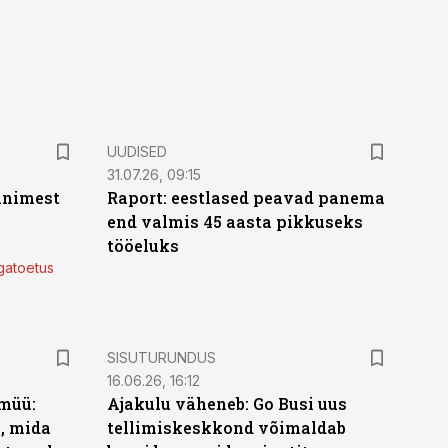
UUDISED
31.07.26, 09:15
 inimest
Raport: eestlased peavad panema
end valmis 45 aasta pikkuseks
tööeluks
lgatoetus
ST
SISUTURUNDUS
16.06.26, 16:12
müü:
Ajakulu väheneb: Go Busi uus
b, mida
tellimiskeskkond võimaldab