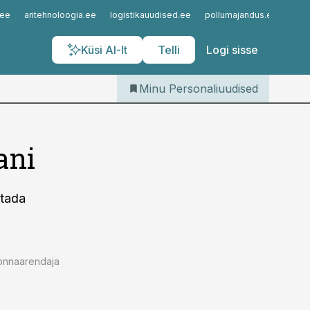
Iseteenindus
.ee
aritehnoloogia.ee
logistikauudised.ee
pollumajandus.ee
kinn
Telli Personaliuudised
Küsi AI-lt
Telli
Logi sisse
Minu Personaliuudised
ani
utada
konnaarendaja