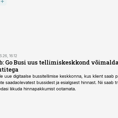
6.26, 16:12
: Go Busi uus tellimiskeskkond võimalda
titega
e uue digitaalse bussitellimise keskkonna, kus klient saab 
te saadaolevatest bussidest ja esialgsest hinnast. Nii saab t
 edasi liikuda hinnapakkumist ootamata.