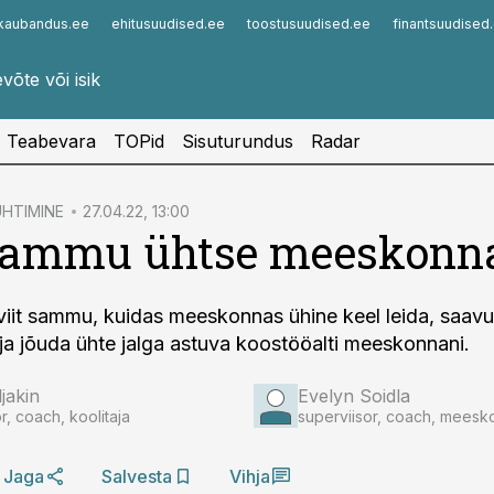
kaubandus.ee
ehitusuudised.ee
toostusuudised.ee
finantsuudised
Infopank
Radar
Teabevara
TOPid
Sisuturundus
Radar
HTIMINE
27.04.22, 13:00
 sammu ühtse meeskonn
iit sammu, kuidas meeskonnas ühine keel leida, saav
ja jõuda ühte jalga astuva koostööalti meeskonnani.
jakin
Evelyn Soidla
r, coach, koolitaja
superviisor, coach, mees
Jaga
Salvesta
Vihja