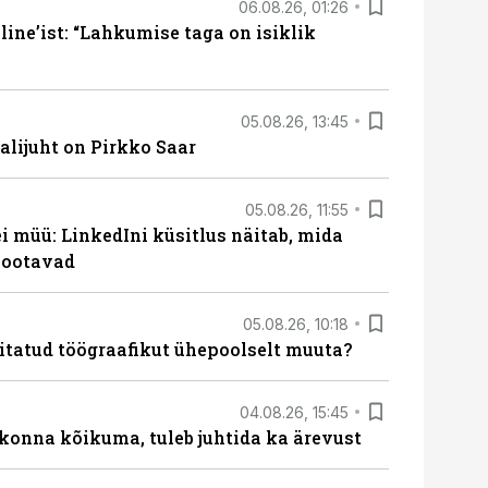
06.08.26, 01:26
ine’ist: “Lahkumise taga on isiklik
05.08.26, 13:45
lijuht on Pirkko Saar
05.08.26, 11:55
 müü: LinkedIni küsitlus näitab, mida
 ootavad
05.08.26, 10:18
itatud töögraafikut ühepoolselt muuta?
04.08.26, 15:45
skonna kõikuma, tuleb juhtida ka ärevust