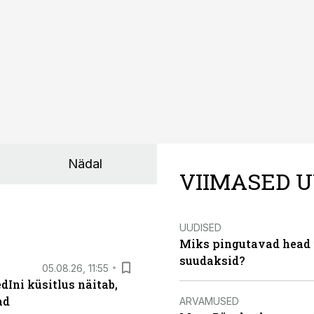
Nädal
VIIMASED U
UUDISED
Miks pingutavad head i
suudaksid?
05.08.26, 11:55
Ini küsitlus näitab,
ad
ARVAMUSED