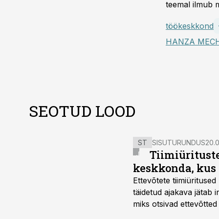
teemal ilmub m
töökeskkond
HANZA MECH
SEOTUD LOOD
ST
SISUTURUNDUS
20.0
Tiimiüritust
keskkonda, kus 
Ettevõtete tiimiürituse
täidetud ajakava jätab
miks otsivad ettevõtted
looks võimaluse rahuli