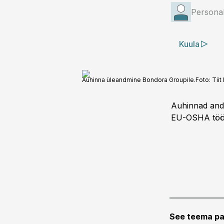
Personal
Kuula
Auhinna üleandmine Bondora Groupile.
Foto:
Tiit
Auhinnad andi
EU-OSHA tööt
See teema pa