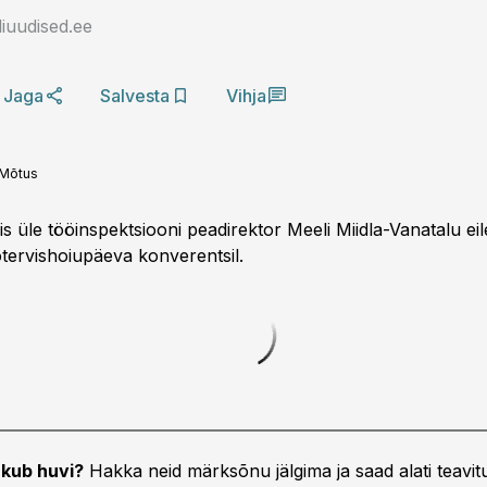
iuudised.ee
Jaga
Salvesta
Vihja
 Mõtus
s üle tööinspektsiooni peadirektor Meeli Miidla-Vanatalu ei
ervishoiupäeva konverentsil.
kub huvi?
Hakka neid märksõnu jälgima ja saad alati teavitu