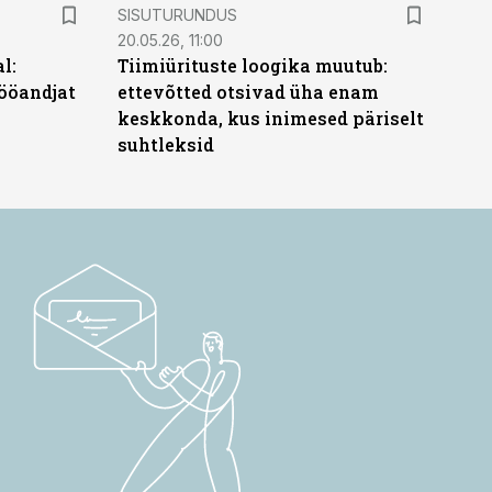
ST
SISUTURUNDUS
20.05.26, 11:00
l:
Tiimiürituste loogika muutub:
ööandjat
ettevõtted otsivad üha enam
keskkonda, kus inimesed päriselt
suhtleksid