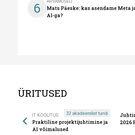
ARVAMUSED
6
Mats Päeske: kas asendame Meta ja 
AI-ga?
ÜRITUSED
32 akadeemilist tundi
Juhti
IT KOOLITUS
Praktiline projektijuhtimine ja
2026 
AI võimalused