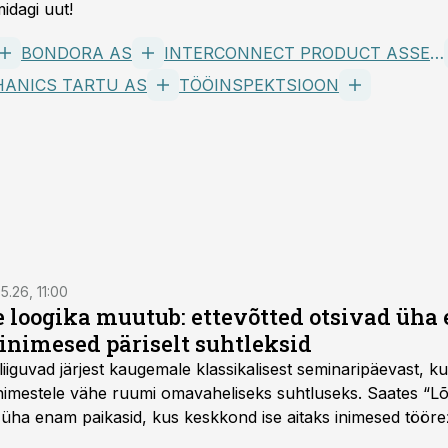
idagi uut!
BONDORA AS
INTERCONNECT PRODUCT ASSEMBLY AS
ANICS TARTU AS
TÖÖINSPEKTSIOON
5.26, 11:00
e loogika muutub: ettevõtted otsivad üh
inimesed päriselt suhtleksid
d liiguvad järjest kaugemale klassikalisest seminaripäevast,
 inimestele vähe ruumi omavaheliseks suhtluseks. Saates “L
 üha enam paikasid, kus keskkond ise aitaks inimesed töörež
kumaks ja sisulisemaks koosolemiseks.