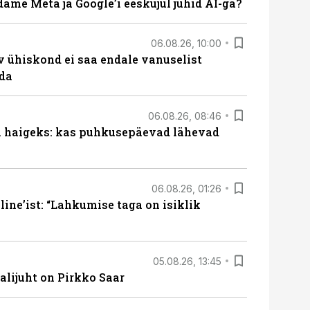
ame Meta ja Google’i eeskujul juhid AI-ga?
06.08.26, 10:00
v ühiskond ei saa endale vanuselist
ada
06.08.26, 08:46
al haigeks: kas puhkusepäevad lähevad
06.08.26, 01:26
ine’ist: “Lahkumise taga on isiklik
05.08.26, 13:45
lijuht on Pirkko Saar