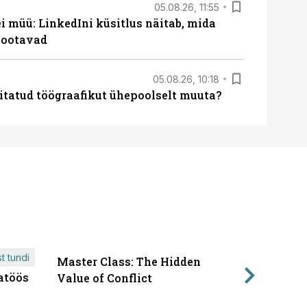
05.08.26, 11:55
 müü: LinkedIni küsitlus näitab, mida
 ootavad
05.08.26, 10:18
itatud töögraafikut ühepoolselt muuta?
t tundi
Master Class: The Hidden
ÄRIPÄEVA 
atöös
Läbirääk
Value of Conflict