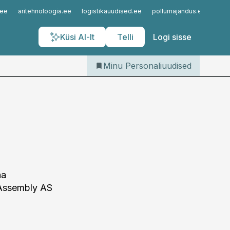
Iseteenindus
.ee
aritehnoloogia.ee
logistikauudised.ee
pollumajandus.ee
kinn
Telli Personaliuudised
Küsi AI-lt
Telli
Logi sisse
Minu Personaliuudised
na
 Assembly AS