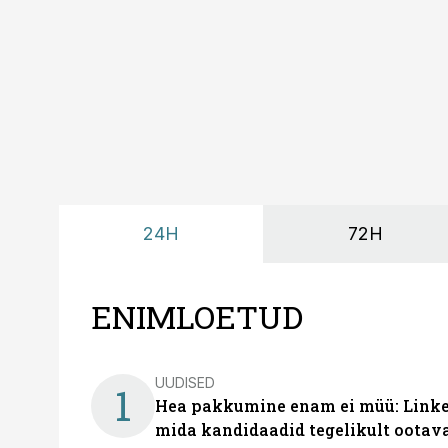
24H
72H
ENIMLOETUD
UUDISED
1
Hea pakkumine enam ei müü: Linked
mida kandidaadid tegelikult ootav