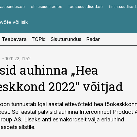
kaubandus.ee
ehitusuudised.ee
toostusuudised.ee
finantsuudised
Infopank
Radar
Teabevara
TOPid
Sisuturundus
Radar
D
10.11.22, 11:52
sid auhinna „Hea
skkond 2022“ võitjad
oon tunnustab igal aastal ettevõtteid hea töökeskkon
est. Sel aastal pälvisid auhinna Interconnect Product
roup AS. Lisaks anti esmakordselt välja eriauhind
spetsialistile.