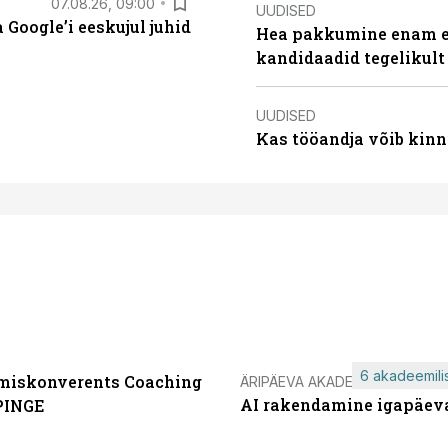
07.08.26, 09:00
UUDISED
Google’i eeskujul juhid
Hea pakkumine enam ei
kandidaadid tegelikult
UUDISED
Kas tööandja võib kinn
6 akadeemilis
miskonverents Coaching
ÄRIPÄEVA AKADEEMIA
AI rakendamine igapäev
PINGE