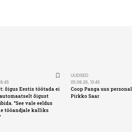
UUDISED
08:45
05.08.26, 13:45
: õigus Eestis töötada ei
Coop Panga uus personal
automaatselt õigust
Pirkko Saar
ibida. “See vale eeldus
e tööandjale kalliks
”