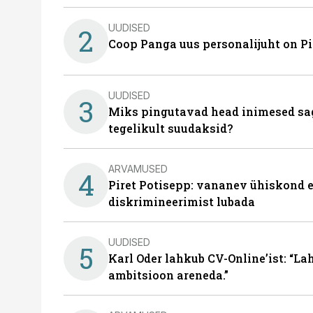
UUDISED
2
Coop Panga uus personalijuht on P
UUDISED
3
Miks pingutavad head inimesed sag
tegelikult suudaksid?
ARVAMUSED
4
Piret Potisepp: vananev ühiskond e
diskrimineerimist lubada
UUDISED
5
Karl Oder lahkub CV-Online’ist: “La
ambitsioon areneda.”