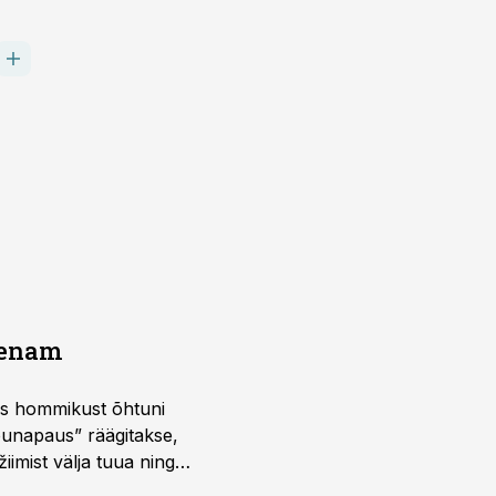
a enam
 kus hommikust õhtuni
õunapaus” räägitakse,
iimist välja tuua ning