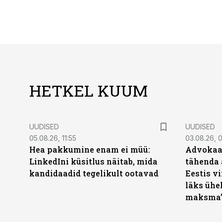
HETKEL KUUM
UUDISED
UUDISED
05.08.26, 11:55
03.08.26, 
Hea pakkumine enam ei müü:
Advokaat
LinkedIni küsitlus näitab, mida
tähenda 
kandidaadid tegelikult ootavad
Eestis vi
läks ühel
maksma