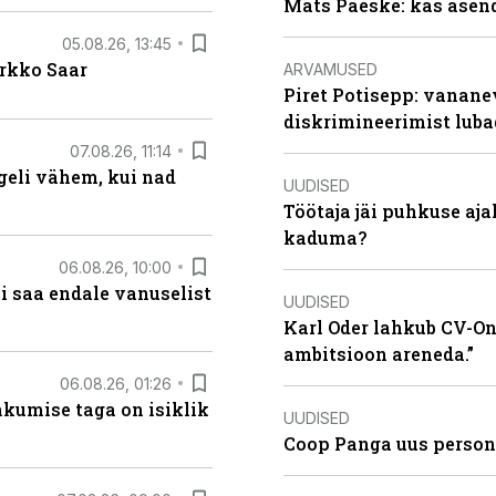
Mats Päeske: kas asend
05.08.26, 13:45
irkko Saar
ARVAMUSED
Piret Potisepp: vanane
diskrimineerimist lub
07.08.26, 11:14
eli vähem, kui nad
UUDISED
Töötaja jäi puhkuse aj
kaduma?
06.08.26, 10:00
i saa endale vanuselist
UUDISED
Karl Oder lahkub CV-Onl
ambitsioon areneda.”
06.08.26, 01:26
hkumise taga on isiklik
UUDISED
Coop Panga uus persona