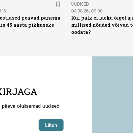
UUDISED
9:15
04.08.26, 09:00
eestlased peavad panema
Kui palk ei laeku õigel aja
is 45 aasta pikkuseks
millised nõuded võivad t
oodata?
KIRJAGA
ti päeva olulisemad uudised.
Liitun