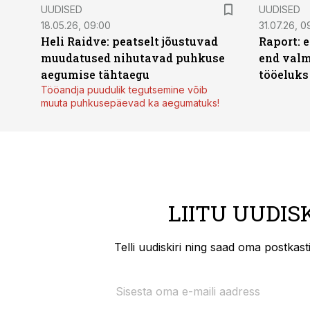
UUDISED
UUDISED
18.05.26, 09:00
31.07.26, 0
Heli Raidve: peatselt jõustuvad
Raport: 
muudatused nihutavad puhkuse
end valm
aegumise tähtaegu
tööeluks
Tööandja puudulik tegutsemine võib
muuta puhkusepäevad ka aegumatuks!
LIITU UUDIS
Telli uudiskiri ning saad oma postkas