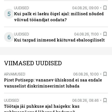
UUDISED
04.08.26, 09:00
5
Kui palk ei laeku õigel ajal: millised nõuded
võivad tööandjat oodata?
UUDISED
04.08.26, 11:00
6
Kui targad inimesed käituvad ebaloogiliselt
VIIMASED UUDISED
ARVAMUSED
06.08.26, 10:00
Piret Potisepp: vananev ühiskond ei saa endale
vanuselist diskrimineerimist lubada
UUDISED
06.08.26, 08:46
Töötaja jäi puhkuse ajal haigeks: kas