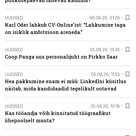
puhkusepäevad lähevad kaduma?
UUDISED
06.08.26, 01:26
Karl Oder lahkub CV-Online’ist: “Lahkumise taga
on isiklik ambitsioon areneda.”
UUDISED
05.08.26, 13:45
Coop Panga uus personalijuht on Pirkko Saar
UUDISED
05.08.26, 11:55
Hea pakkumine enam ei müü: LinkedIni küsitlus
näitab, mida kandidaadid tegelikult ootavad
UUDISED
05.08.26, 10:18
Kas tööandja võib kinnitatud töögraafikut
ühepoolselt muuta?