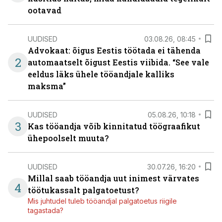
ootavad
UUDISED
03.08.26, 08:45
Advokaat: õigus Eestis töötada ei tähenda
2
automaatselt õigust Eestis viibida. “See vale
eeldus läks ühele tööandjale kalliks
maksma”
UUDISED
05.08.26, 10:18
3
Kas tööandja võib kinnitatud töögraafikut
ühepoolselt muuta?
UUDISED
30.07.26, 16:20
Millal saab tööandja uut inimest värvates
4
töötukassalt palgatoetust?
Mis juhtudel tuleb tööandjal palgatoetus riigile
tagastada?