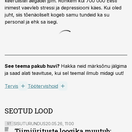
keerulistel aegadel jpm. Rohkem kui 700 000 Eesti
inimest vaevleb stressi ja depressiooni käes. Kui oled
juht, siis tõenäoliselt kogeb samu tundeid ka su
personal ja ehk sa isegi.
See teema pakub huvi?
Hakka neid märksõnu jälgima
ja saad alati teavituse, kui sel teemal ilmub midagi uut!
Tervis
Töötervishoid
SEOTUD LOOD
SISUTURUNDUS
20.05.26, 11:00
ST
Tiimiürituste loogika muutub: