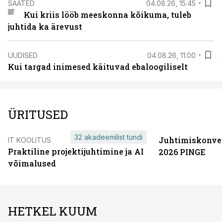
SAATED
04.08.26, 15:45
Kui kriis lööb meeskonna kõikuma, tuleb
juhtida ka ärevust
UUDISED
04.08.26, 11:00
Kui targad inimesed käituvad ebaloogiliselt
ÜRITUSED
32 akadeemilist tundi
Juhtimiskonve
IT KOOLITUS
Praktiline projektijuhtimine ja AI
2026 PINGE
võimalused
HETKEL KUUM