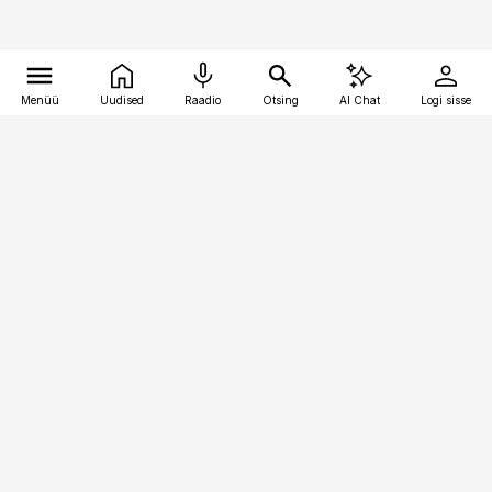
Menüü
Uudised
Raadio
Otsing
AI Chat
Logi sisse
Vana-Lõuna 39/1, 19094 Tallinn
(+372) 667 0111
personaliuudised@personaliuudised.ee
Telli
Reklaam
Firmast
Sisu kasutamisõigused
Ajakirjaniku
eetikakoodeks
Üldtingimused
Privaatsustingimused
Küpsiste poliitika
KKK