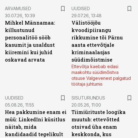
ARVAMUSED
UUDISED
30.07.26, 10:39
29.07.26, 13:48
Mihkel Männamaa:
Välistööjõu
killustunud
kvoodipiirangu
personalitöö sööb
rikkumine tõi Pärnu
kasumit ja usaldust
aasta ettevõtjale
kiiremini kui juhid
kriminaalasjas
oskavad arvata
süüdimõistmise
Ettevõtja kaebab edasi
maakohtu süüdimõistva
otsuse Valgevenest palgatud
töötaja juhtumis
ST
UUDISED
SISUTURUNDUS
05.08.26, 11:55
20.05.26, 11:00
Hea pakkumine enam ei
Tiimiürituste loogika
müü: LinkedIni küsitlus
muutub: ettevõtted
näitab, mida
otsivad üha enam
kandidaadid tegelikult
keskkonda, kus