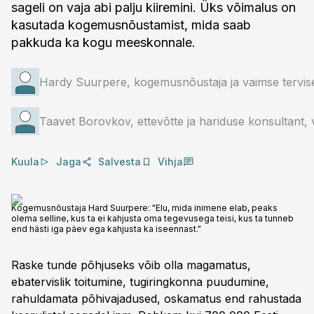
sageli on vaja abi palju kiiremini. Üks võimalus on
kasutada kogemusnõustamist, mida saab
pakkuda ka kogu meeskonnale.
Hardy Suurpere, kogemusnõustaja ja vaimse tervise
Taavet Borovkov, ettevõtte ja hariduse konsultant, 
Kuula
Jaga
Salvesta
Vihja
Kogemusnõustaja Hard Suurpere: "Elu, mida inimene elab, peaks
olema selline, kus ta ei kahjusta oma tegevusega teisi, kus ta tunneb
end hästi iga päev ega kahjusta ka iseennast."
Raske tunde põhjuseks võib olla magamatus,
ebatervislik toitumine, tugiringkonna puudumine,
rahuldamata põhivajadused, oskamatus end rahustada