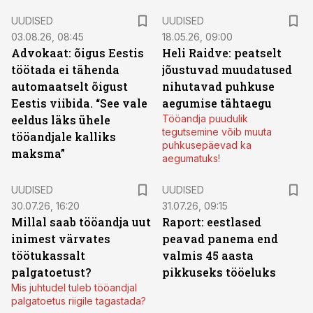
UUDISED
UUDISED
03.08.26, 08:45
18.05.26, 09:00
Advokaat: õigus Eestis
Heli Raidve: peatselt
töötada ei tähenda
jõustuvad muudatused
automaatselt õigust
nihutavad puhkuse
Eestis viibida. “See vale
aegumise tähtaegu
eeldus läks ühele
Tööandja puudulik
tegutsemine võib muuta
tööandjale kalliks
puhkusepäevad ka
maksma”
aegumatuks!
UUDISED
UUDISED
30.07.26, 16:20
31.07.26, 09:15
Millal saab tööandja uut
Raport: eestlased
inimest värvates
peavad panema end
töötukassalt
valmis 45 aasta
palgatoetust?
pikkuseks tööeluks
Mis juhtudel tuleb tööandjal
palgatoetus riigile tagastada?