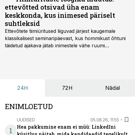
ettevõtted otsivad üha enam
keskkonda, kus inimesed päriselt
suhtleksid
Ettevõtete tiimiüritused liiguvad järjest kaugemale
klassikalisest seminaripäevast, kus hommikust õhtuni
täidetud ajakava jätab inimestele vähe ruumi
omavaheliseks suhtluseks. Saates “Lõunapaus”
räägitakse, miks otsivad ettevõtted üha enam paikasid,
kus keskkond ise aitaks inimesed töörežiimist välja
tuua ning looks võimaluse rahulikumaks ja
sisulisemaks koosolemiseks.
24H
72H
Nädal
ENIMLOETUD
UUDISED
05.08.26, 11:55
Hea pakkumine enam ei müü: LinkedIni
1
küsitlus näitab, mida kandidaadid tegelikult