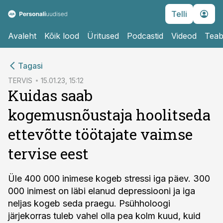
Telli
Avaleht
Kõik lood
Üritused
Podcastid
Videod
Teab
cebook
Tagasi
Twitter)
TERVIS
15.01.23, 15:12
Kuidas saab
kedIn
kogemusnõustaja hoolitseda
ail
ettevõtte töötajate vaimse
k
tervise eest
Üle 400 000 inimese kogeb stressi iga päev. 300
000 inimest on läbi elanud depressiooni ja iga
neljas kogeb seda praegu. Psühholoogi
järjekorras tuleb vahel olla pea kolm kuud, kuid