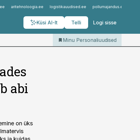
Iseteenindus
.ee
aritehnoloogia.ee
logistikauudised.ee
pollumajandus.ee
kinn
Telli Personaliuudised
Küsi AI-lt
Telli
Logi sisse
Minu Personaliuudised
tades
b abi
gemine on üks
lmatervis
iks ja kuidas