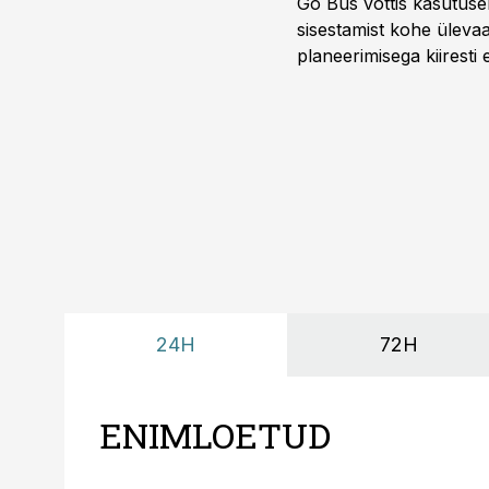
Go Bus võttis kasutusel
sisestamist kohe ülevaa
planeerimisega kiiresti
24H
72H
ENIMLOETUD