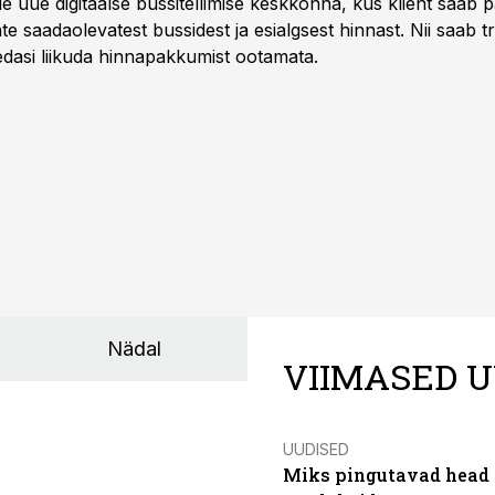
e uue digitaalse bussitellimise keskkonna, kus klient saab 
te saadaolevatest bussidest ja esialgsest hinnast. Nii saab t
 edasi liikuda hinnapakkumist ootamata.
Nädal
VIIMASED U
UUDISED
Miks pingutavad head i