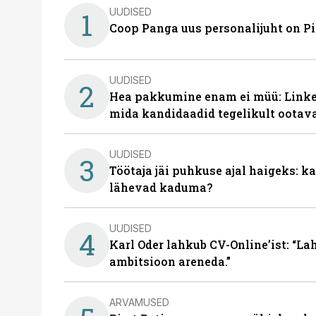
UUDISED
1
Coop Panga uus personalijuht on P
UUDISED
2
Hea pakkumine enam ei müü: Linked
mida kandidaadid tegelikult ootav
UUDISED
3
Töötaja jäi puhkuse ajal haigeks: 
lähevad kaduma?
UUDISED
4
Karl Oder lahkub CV-Online’ist: “La
ambitsioon areneda.”
ARVAMUSED