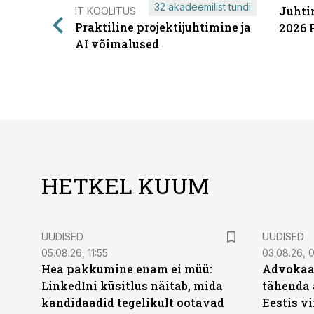
32 akadeemilist tundi
Juhti
IT KOOLITUS
Praktiline projektijuhtimine ja
2026 
AI võimalused
HETKEL KUUM
UUDISED
UUDISED
05.08.26, 11:55
03.08.26, 
Hea pakkumine enam ei müü:
Advokaat
LinkedIni küsitlus näitab, mida
tähenda 
kandidaadid tegelikult ootavad
Eestis vi