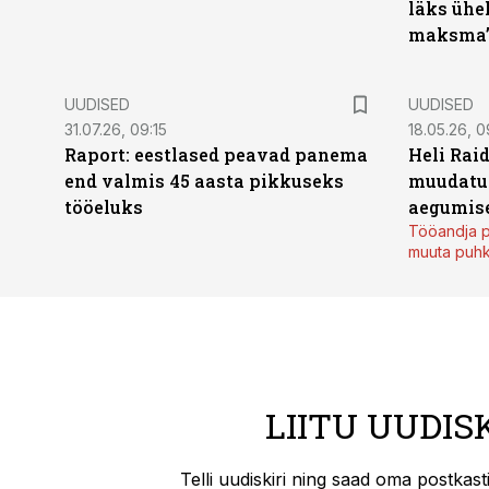
läks ühel
maksma
UUDISED
UUDISED
31.07.26, 09:15
18.05.26, 0
Raport: eestlased peavad panema
Heli Raid
end valmis 45 aasta pikkuseks
muudatu
tööeluks
aegumise
Tööandja p
muuta puh
LIITU UUDIS
Telli uudiskiri ning saad oma postkas