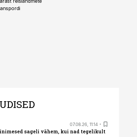
pärast reisiandmete
ranspordi
UDISED
07.08.26, 11:14
nimesed sageli vähem, kui nad tegelikult