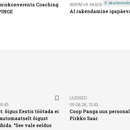
6 akadeemilis
miskonverents Coaching
ÄRIPÄEVA AKADEEMIA
AI rakendamine igapäev
PINGE
UUDISED
08:45
05.08.26, 13:45
: õigus Eestis töötada ei
Coop Panga uus personal
automaatselt õigust
Pirkko Saar
ibida. “See vale eeldus