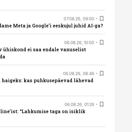
07.08.26, 09:00
ame Meta ja Google’i eeskujul juhid AI-ga?
06.08.26, 10:00
v ühiskond ei saa endale vanuselist
ada
06.08.26, 08:46
al haigeks: kas puhkusepäevad lähevad
06.08.26, 01:26
ine’ist: “Lahkumise taga on isiklik