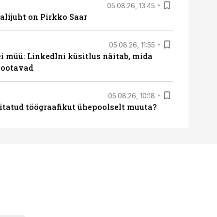
05.08.26, 13:45
lijuht on Pirkko Saar
05.08.26, 11:55
 müü: LinkedIni küsitlus näitab, mida
 ootavad
05.08.26, 10:18
itatud töögraafikut ühepoolselt muuta?