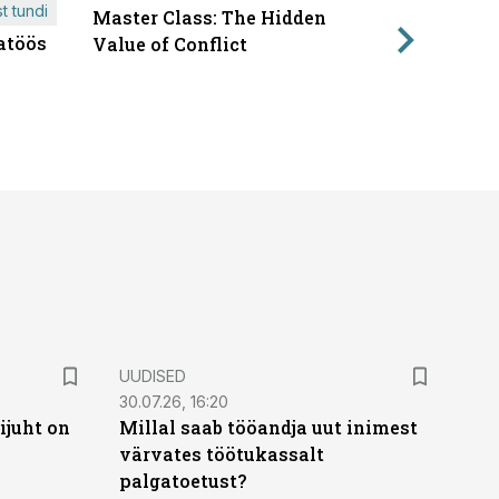
t tundi
Master Class: The Hidden
ÄRIPÄEVA 
atöös
Läbirääk
Value of Conflict
UUDISED
30.07.26, 16:20
ijuht on
Millal saab tööandja uut inimest
värvates töötukassalt
palgatoetust?