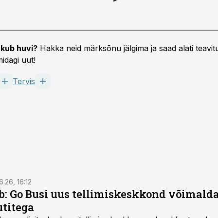
kub huvi?
Hakka neid märksõnu jälgima ja saad alati teavitu
idagi uut!
Tervis
6.26, 16:12
: Go Busi uus tellimiskeskkond võimalda
titega