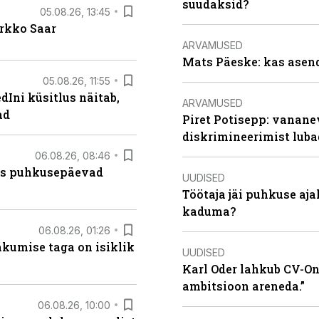
suudaksid?
05.08.26, 13:45
irkko Saar
ARVAMUSED
Mats Päeske: kas asend
05.08.26, 11:55
Ini küsitlus näitab,
ARVAMUSED
ad
Piret Potisepp: vanane
diskrimineerimist lub
06.08.26, 08:46
kas puhkusepäevad
UUDISED
Töötaja jäi puhkuse aj
kaduma?
06.08.26, 01:26
hkumise taga on isiklik
UUDISED
Karl Oder lahkub CV-Onl
ambitsioon areneda.”
06.08.26, 10:00