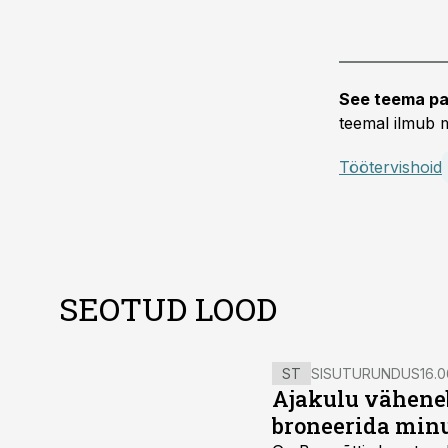
See teema pa
teemal ilmub m
Töötervishoid
SEOTUD LOOD
ST
SISUTURUNDUS
16.0
Ajakulu väheneb
broneerida minu