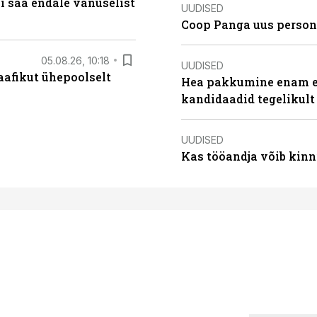
i saa endale vanuselist
UUDISED
Coop Panga uus persona
05.08.26, 10:18
UUDISED
aafikut ühepoolselt
Hea pakkumine enam ei
kandidaadid tegelikult
UUDISED
Kas tööandja võib kinn