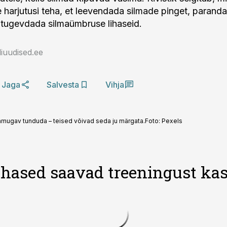
le harjutusi teha, et leevendada silmade pinget, parand
a tugevdada silmaümbruse lihaseid.
iuudised.ee
Jaga
Salvesta
Vihja
mugav tunduda – teised võivad seda ju märgata.
Foto:
Pexels
ihased saavad treeningust ka