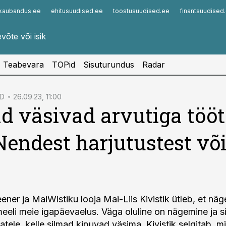
kaubandus.ee
ehitusuudised.ee
toostusuudised.ee
finantsuudised
Infopank
Radar
Teabevara
TOPid
Sisuturundus
Radar
ID
26.09.23, 11:00
d väsivad arvutiga töö
Nendest harjutustest või
ener ja MaiWistiku looja Mai-Liis Kivistik ütleb, et nä
eeli meie igapäevaelus. Väga oluline on nägemine ja si
atele, kelle silmad kipuvad väsima. Kivistik selgitab, m