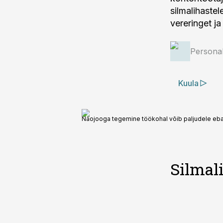
silmalihaste
vereringet j
Personal
Kuula
Näojooga tegemine töökohal võib paljudele eba
Silmal