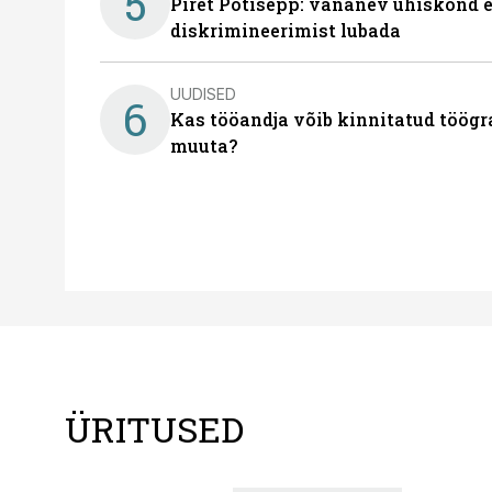
5
Piret Potisepp: vananev ühiskond e
diskrimineerimist lubada
UUDISED
6
Kas tööandja võib kinnitatud töögr
muuta?
ÜRITUSED