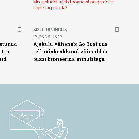
Mis juhtudel tuleb tööandjal palgatoetus
riigile tagastada?
ST
SISUTURUNDUS
16.06.26, 16:12
stunud
Ajakulu väheneb: Go Busi uus
t ja
tellimiskeskkond võimaldab
hid
bussi broneerida minutitega