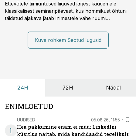
Ettevõtete tiimiüritused liiguvad järjest kaugemale
klassikalisest seminaripäevast, kus hommikust õhtuni
täidetud ajakava jätab inimestele vähe ruumi
omavaheliseks suhtluseks. Saates “Lõunapaus”
räägitakse, miks otsivad ettevõtted üha enam paikasid,
kus keskkond ise aitaks inimesed töörežiimist välja
Kuva rohkem Seotud lugusid
tuua ning looks võimaluse rahulikumaks ja
sisulisemaks koosolemiseks.
24H
72H
Nädal
ENIMLOETUD
UUDISED
05.08.26, 11:55
Hea pakkumine enam ei müü: LinkedIni
1
küsitlus näitab, mida kandidaadid tegelikult