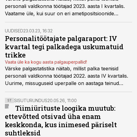
personali valdkonna töötajad 2023. aasta I kvartalis.
Vaatame üle, kui suur on eri ametipositsioonide
keskmine palk ja mis suuna on võtnud palgalõhe.
UUDISED
23.03.23, 16:32
Personalitöötajate palgaraport: IV
kvartal tegi palkadega uskumatuid
trikke
Vaata üle ka kogu aasta palgauperpallid!
Värske palgastatistika näitab, millist palka teenisid
personali valdkonna töötajad 2022. aasta IV kvartalis.
Uurime, missuguseid uperpalle on aastaga teinud
keskmine palk ja mis suuna on võtnud palgalõhe.
SISUTURUNDUS
20.05.26, 11:00
ST
Tiimiürituste loogika muutub:
ettevõtted otsivad üha enam
keskkonda, kus inimesed päriselt
suhtleksid