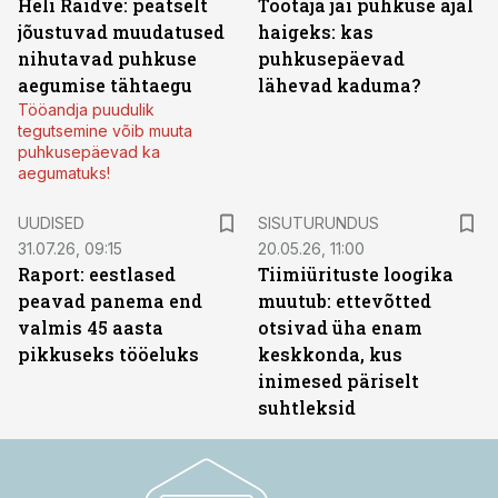
Heli Raidve: peatselt
Töötaja jäi puhkuse ajal
jõustuvad muudatused
haigeks: kas
nihutavad puhkuse
puhkusepäevad
aegumise tähtaegu
lähevad kaduma?
Tööandja puudulik
tegutsemine võib muuta
puhkusepäevad ka
aegumatuks!
ST
UUDISED
SISUTURUNDUS
31.07.26, 09:15
20.05.26, 11:00
Raport: eestlased
Tiimiürituste loogika
peavad panema end
muutub: ettevõtted
valmis 45 aasta
otsivad üha enam
pikkuseks tööeluks
keskkonda, kus
inimesed päriselt
suhtleksid