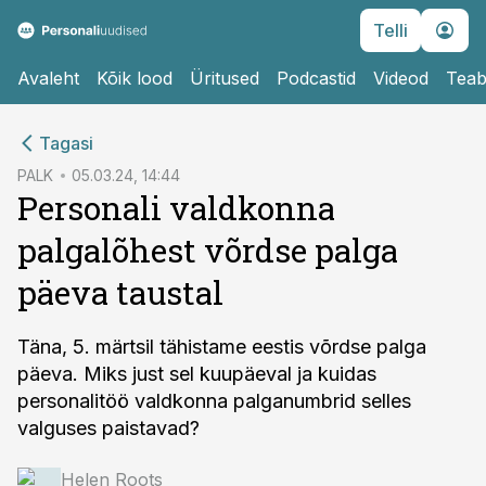
Telli
Avaleht
Kõik lood
Üritused
Podcastid
Videod
Teab
cebook
Tagasi
Twitter)
PALK
05.03.24, 14:44
Personali valdkonna
kedIn
palgalõhest võrdse palga
ail
päeva taustal
k
Täna, 5. märtsil tähistame eestis võrdse palga
päeva. Miks just sel kuupäeval ja kuidas
personalitöö valdkonna palganumbrid selles
valguses paistavad?
Helen Roots