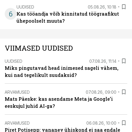
UUDISED
05.08.26, 10:18
6
Kas tööandja võib kinnitatud töögraafikut
ühepoolselt muuta?
VIIMASED UUDISED
UUDISED
07.08.26, 11:14
Miks pingutavad head inimesed sageli vähem,
kui nad tegelikult suudaksid?
ARVAMUSED
07.08.26, 09:00
Mats Päeske: kas asendame Meta ja Google’i
eeskujul juhid AI-ga?
ARVAMUSED
06.08.26, 10:00
Piret Potisepp: vananev ühiskond ei saa endale