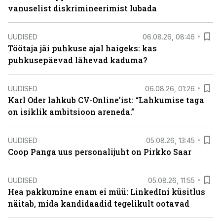
vanuselist diskrimineerimist lubada
UUDISED
06.08.26, 08:46
Töötaja jäi puhkuse ajal haigeks: kas
puhkusepäevad lähevad kaduma?
UUDISED
06.08.26, 01:26
Karl Oder lahkub CV-Online’ist: “Lahkumise taga
on isiklik ambitsioon areneda.”
UUDISED
05.08.26, 13:45
Coop Panga uus personalijuht on Pirkko Saar
UUDISED
05.08.26, 11:55
Hea pakkumine enam ei müü: LinkedIni küsitlus
näitab, mida kandidaadid tegelikult ootavad