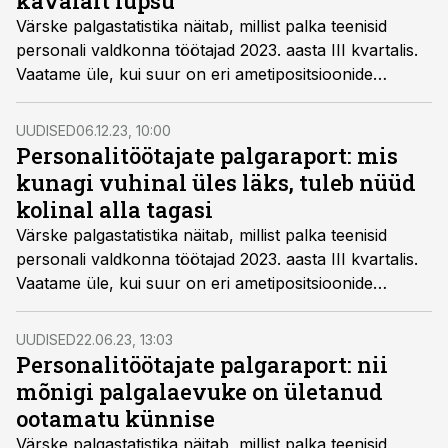
kavalalt lupsu
Värske palgastatistika näitab, millist palka teenisid
personali valdkonna töötajad 2023. aasta III kvartalis.
Vaatame üle, kui suur on eri ametipositsioonide
keskmine palk ja mis suuna on võtnud palgalõhe.
UUDISED
06.12.23, 10:00
Personalitöötajate palgaraport: mis
kunagi vuhinal üles läks, tuleb nüüd
kolinal alla tagasi
Värske palgastatistika näitab, millist palka teenisid
personali valdkonna töötajad 2023. aasta III kvartalis.
Vaatame üle, kui suur on eri ametipositsioonide
keskmine palk ja mis suuna on võtnud palgalõhe.
UUDISED
22.06.23, 13:03
Personalitöötajate palgaraport: nii
mõnigi palgalaevuke on ületanud
ootamatu künnise
Värske palgastatistika näitab, millist palka teenisid