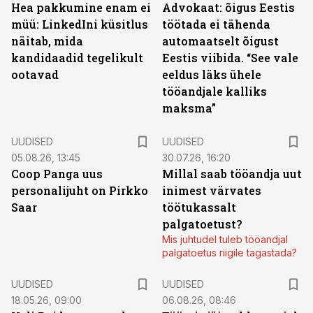
Hea pakkumine enam ei
Advokaat: õigus Eestis
müü: LinkedIni küsitlus
töötada ei tähenda
näitab, mida
automaatselt õigust
kandidaadid tegelikult
Eestis viibida. “See vale
ootavad
eeldus läks ühele
tööandjale kalliks
maksma”
UUDISED
UUDISED
05.08.26, 13:45
30.07.26, 16:20
Coop Panga uus
Millal saab tööandja uut
personalijuht on Pirkko
inimest värvates
Saar
töötukassalt
palgatoetust?
Mis juhtudel tuleb tööandjal
palgatoetus riigile tagastada?
UUDISED
UUDISED
18.05.26, 09:00
06.08.26, 08:46