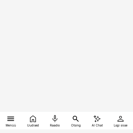
Menüü
Uudised
Raadio
Otsing
AI Chat
Logi sisse