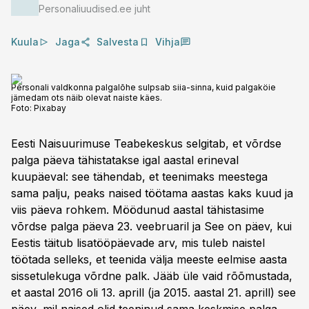
Personaliuudised.ee juht
Kuula
Jaga
Salvesta
Vihja
Personali valdkonna palgalõhe sulpsab siia-sinna, kuid palgaköie
jämedam ots näib olevat naiste käes.
Foto:
Pixabay
Eesti Naisuurimuse Teabekeskus selgitab, et võrdse
palga päeva tähistatakse igal aastal erineval
kuupäeval: see tähendab, et teenimaks meestega
sama palju, peaks naised töötama aastas kaks kuud ja
viis päeva rohkem. Möödunud aastal tähistasime
võrdse palga päeva 23. veebruaril ja See on päev, kui
Eestis täitub lisatööpäevade arv, mis tuleb naistel
töötada selleks, et teenida välja meeste eelmise aasta
sissetulekuga võrdne palk. Jääb üle vaid rõõmustada,
et aastal 2016 oli 13. aprill (ja 2015. aastal 21. aprill) see