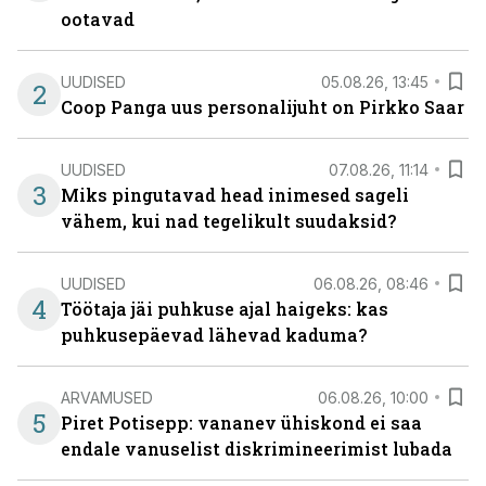
ootavad
UUDISED
05.08.26, 13:45
2
Coop Panga uus personalijuht on Pirkko Saar
UUDISED
07.08.26, 11:14
3
Miks pingutavad head inimesed sageli
vähem, kui nad tegelikult suudaksid?
UUDISED
06.08.26, 08:46
4
Töötaja jäi puhkuse ajal haigeks: kas
puhkusepäevad lähevad kaduma?
ARVAMUSED
06.08.26, 10:00
5
Piret Potisepp: vananev ühiskond ei saa
endale vanuselist diskrimineerimist lubada