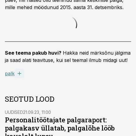
päev, mil naised olid teeninud sama keskmise palga,
mille mehed möödunud 2015. aasta 31. detsembriks.
See teema pakub huvi?
Hakka neid märksõnu jälgima
ja saad alati teavituse, kui sel teemal ilmub midagi uut!
palk
SEOTUD LOOD
UUDISED
21.09.23, 11:00
Personalitöötajate palgaraport:
palgakasv üllatab, palgalõhe lööb