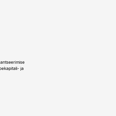
nantseerimise
kapitali- ja