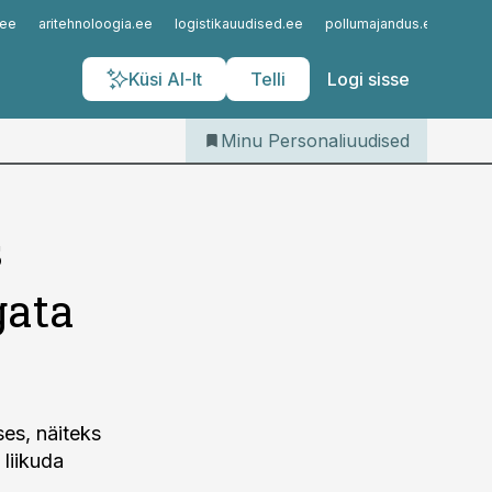
Iseteenindus
.ee
aritehnoloogia.ee
logistikauudised.ee
pollumajandus.ee
kinn
Telli Personaliuudised
Küsi AI-lt
Telli
Logi sisse
Minu Personaliuudised
s
gata
ses, näiteks
liikuda