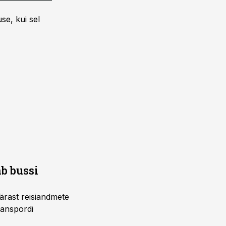
se, kui sel
b bussi
pärast reisiandmete
ranspordi