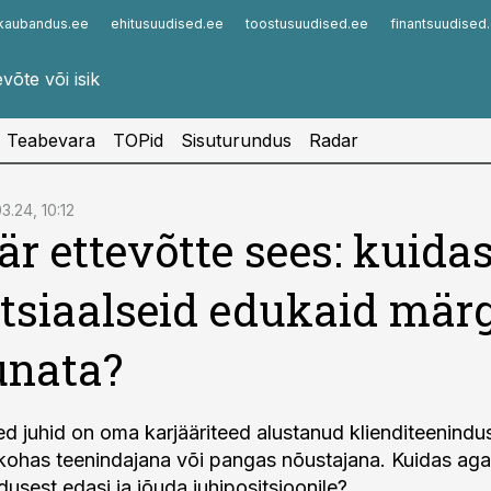
kaubandus.ee
ehitusuudised.ee
toostusuudised.ee
finantsuudised
Infopank
Radar
Teabevara
TOPid
Sisuturundus
Radar
3.24, 10:12
är ettevõtte sees: kuida
tsiaalseid edukaid mär
unata?
ed juhid on oma karjääriteed alustanud klienditeenindu
ohas teenindajana või pangas nõustajana. Kuidas aga 
dusest edasi ja jõuda juhipositsioonile?