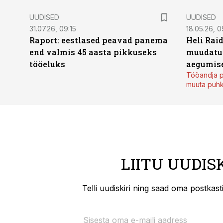
UUDISED
UUDISED
31.07.26, 09:15
18.05.26, 0
Raport: eestlased peavad panema
Heli Raid
end valmis 45 aasta pikkuseks
muudatu
tööeluks
aegumise
Tööandja p
muuta puh
LIITU UUDIS
Telli uudiskiri ning saad oma postkas