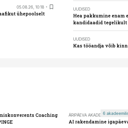
05.08.26, 10:18
UUDISED
aafikut ühepoolselt
Hea pakkumine enam ei
kandidaadid tegelikult
UUDISED
Kas tööandja võib kinn
6 akadeemilis
miskonverents Coaching
ÄRIPÄEVA AKADEEMIA
AI rakendamine igapäev
PINGE