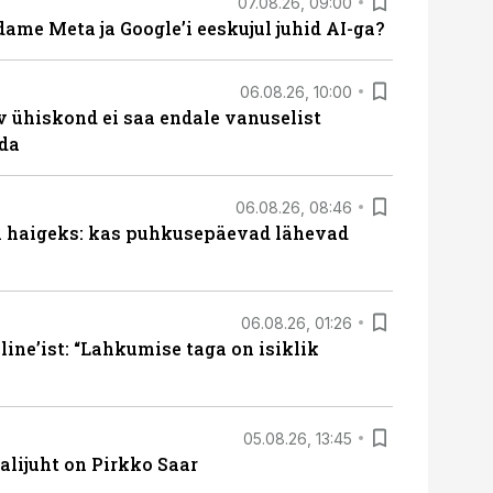
07.08.26, 09:00
ame Meta ja Google’i eeskujul juhid AI-ga?
06.08.26, 10:00
v ühiskond ei saa endale vanuselist
ada
06.08.26, 08:46
al haigeks: kas puhkusepäevad lähevad
06.08.26, 01:26
ine’ist: “Lahkumise taga on isiklik
05.08.26, 13:45
lijuht on Pirkko Saar