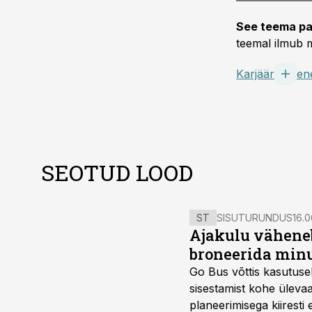
See teema pa
teemal ilmub m
Karjäär
en
SEOTUD LOOD
ST
SISUTURUNDUS
16.0
Ajakulu väheneb
broneerida minu
Go Bus võttis kasutusel
sisestamist kohe ülevaa
planeerimisega kiiresti