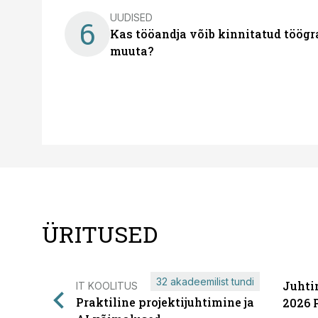
UUDISED
6
Kas tööandja võib kinnitatud töögr
muuta?
ÜRITUSED
32 akadeemilist tundi
Juhti
IT KOOLITUS
Praktiline projektijuhtimine ja
2026 