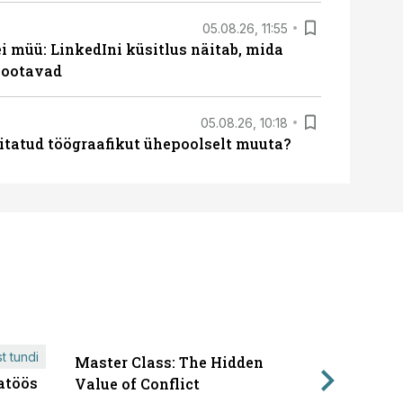
05.08.26, 11:55
 müü: LinkedIni küsitlus näitab, mida
 ootavad
05.08.26, 10:18
itatud töögraafikut ühepoolselt muuta?
t tundi
Master Class: The Hidden
ÄRIPÄEVA 
atöös
Läbirääk
Value of Conflict