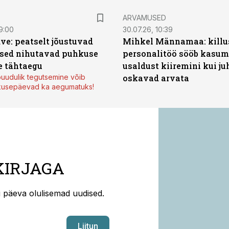
ARVAMUSED
9:00
30.07.26, 10:39
ve: peatselt jõustuvad
Mihkel Männamaa: killu
sed nihutavad puhkuse
personalitöö sööb kasumi
 tähtaegu
usaldust kiiremini kui ju
uudulik tegutsemine võib
oskavad arvata
kusepäevad ka aegumatuks!
KIRJAGA
ti päeva olulisemad uudised.
Liitun