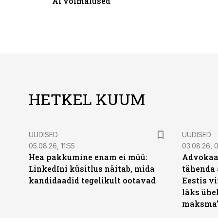
AI võimalused
HETKEL KUUM
UUDISED
UUDISED
05.08.26, 11:55
03.08.26, 
Hea pakkumine enam ei müü:
Advokaat
LinkedIni küsitlus näitab, mida
tähenda 
kandidaadid tegelikult ootavad
Eestis vi
läks ühel
maksma