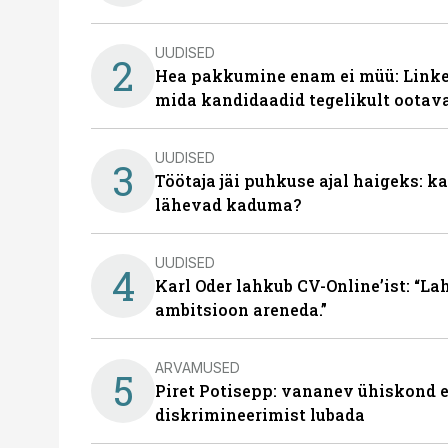
UUDISED
2
Hea pakkumine enam ei müü: Linked
mida kandidaadid tegelikult ootav
UUDISED
3
Töötaja jäi puhkuse ajal haigeks: 
lähevad kaduma?
UUDISED
4
Karl Oder lahkub CV-Online’ist: “La
ambitsioon areneda.”
ARVAMUSED
5
Piret Potisepp: vananev ühiskond e
diskrimineerimist lubada