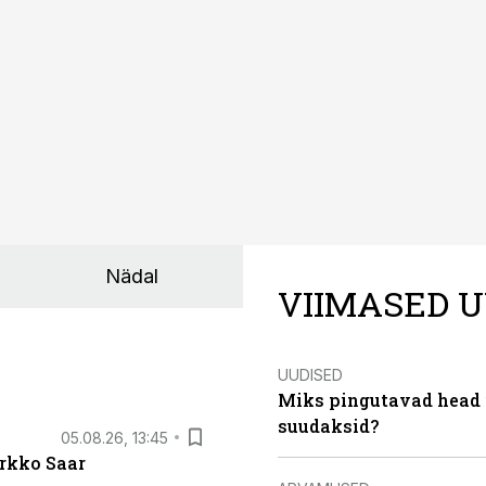
Nädal
VIIMASED U
UUDISED
Miks pingutavad head i
suudaksid?
05.08.26, 13:45
irkko Saar