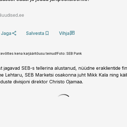
iuudised.ee
Jaga
Salvesta
Vihja
tevõttes kena karjääritõusu teinud!
Foto:
SEB Pank
jagavad SEB-s tellerina alustanud, nüüdne eraklientide fi
ine Lehtaru, SEB Marketsi osakonna juht Mikk Kala ning käibe
uste divisjoni direktor Christo Ojamaa.