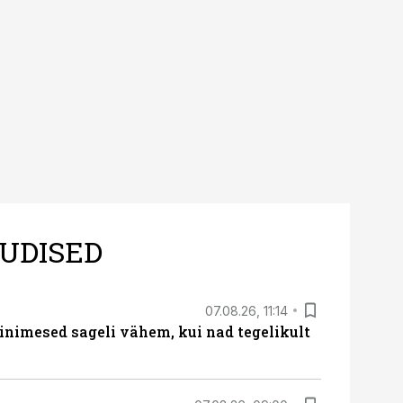
UDISED
07.08.26, 11:14
nimesed sageli vähem, kui nad tegelikult