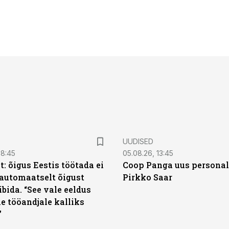
UUDISED
08:45
05.08.26, 13:45
: õigus Eestis töötada ei
Coop Panga uus personal
automaatselt õigust
Pirkko Saar
ibida. “See vale eeldus
e tööandjale kalliks
”