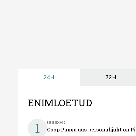
24H
72H
ENIMLOETUD
UUDISED
1
Coop Panga uus personalijuht on P