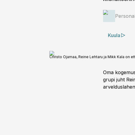
Personal
Kuula
Christo Ojamaa, Reine Lehtaru ja Mikk Kala on et
Oma kogemust 
grupi juht Re
arvelduslahend