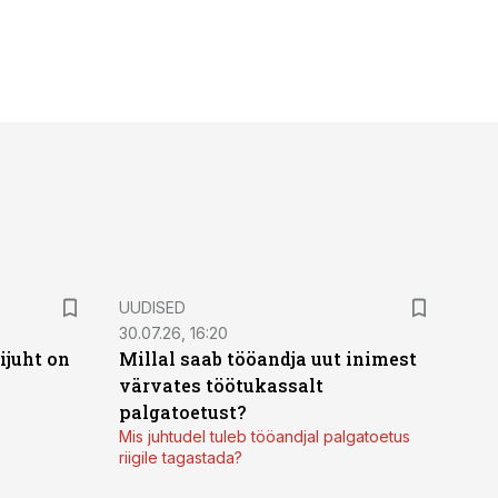
UUDISED
30.07.26, 16:20
ijuht on
Millal saab tööandja uut inimest
värvates töötukassalt
palgatoetust?
Mis juhtudel tuleb tööandjal palgatoetus
riigile tagastada?