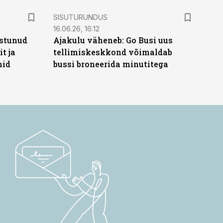
ST
SISUTURUNDUS
16.06.26, 16:12
stunud
Ajakulu väheneb: Go Busi uus
t ja
tellimiskeskkond võimaldab
hid
bussi broneerida minutitega