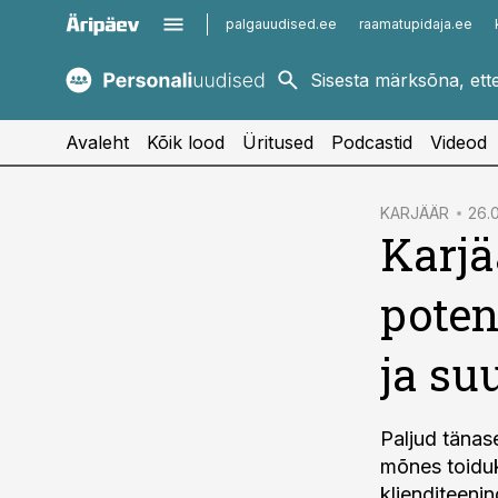
palgauudised.ee
raamatupidaja.ee
kaubandus.ee
imelineajalugu.ee
kinnisvarauudised.ee
imelineteadus.ee
Avaleht
Kõik lood
Üritused
Podcastid
Videod
cebook
KARJÄÄR
26.0
Karjä
Twitter)
kedIn
poten
ail
ja su
k
Paljud tänas
mõnes toiduk
klienditeenin