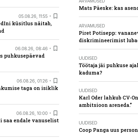
ARVAMUSED
Mats Päeske: kas asend
05.08.26, 11:55
Ini küsitlus näitab,
ARVAMUSED
ad
Piret Potisepp: vanane
diskrimineerimist lub
06.08.26, 08:46
kas puhkusepäevad
UUDISED
Töötaja jäi puhkuse aj
kaduma?
06.08.26, 01:26
hkumise taga on isiklik
UUDISED
Karl Oder lahkub CV-Onl
ambitsioon areneda.”
06.08.26, 10:00
i saa endale vanuselist
UUDISED
Coop Panga uus persona