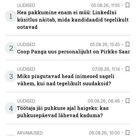
UUDISED
05.08.26, 11:55
Hea pakkumine enam ei müü: LinkedIni
1
küsitlus näitab, mida kandidaadid tegelikult
ootavad
UUDISED
05.08.26, 13:45
2
Coop Panga uus personalijuht on Pirkko Saar
UUDISED
07.08.26, 11:14
3
Miks pingutavad head inimesed sageli
vähem, kui nad tegelikult suudaksid?
UUDISED
06.08.26, 08:46
4
Töötaja jäi puhkuse ajal haigeks: kas
puhkusepäevad lähevad kaduma?
ARVAMUSED
06.08.26, 10:00