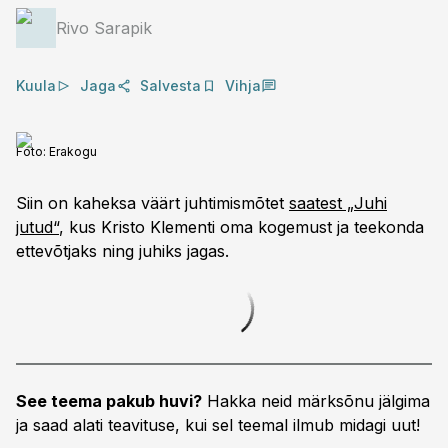
Rivo Sarapik
Kuula
Jaga
Salvesta
Vihja
Foto:
Erakogu
Siin on kaheksa väärt juhtimismõtet
saatest „Juhi
jutud“
, kus Kristo Klementi oma kogemust ja teekonda
ettevõtjaks ning juhiks jagas.
See teema pakub huvi?
Hakka neid märksõnu jälgima
ja saad alati teavituse, kui sel teemal ilmub midagi uut!