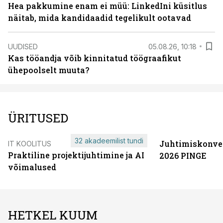
Hea pakkumine enam ei müü: LinkedIni küsitlus
näitab, mida kandidaadid tegelikult ootavad
UUDISED
05.08.26, 10:18
Kas tööandja võib kinnitatud töögraafikut
ühepoolselt muuta?
ÜRITUSED
32 akadeemilist tundi
Juhtimiskonve
IT KOOLITUS
Praktiline projektijuhtimine ja AI
2026 PINGE
võimalused
HETKEL KUUM