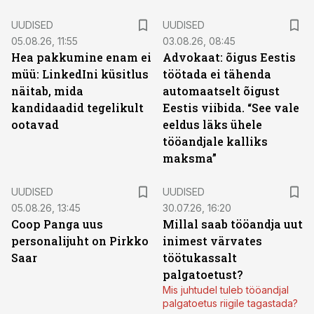
UUDISED
UUDISED
05.08.26, 11:55
03.08.26, 08:45
Hea pakkumine enam ei
Advokaat: õigus Eestis
müü: LinkedIni küsitlus
töötada ei tähenda
näitab, mida
automaatselt õigust
kandidaadid tegelikult
Eestis viibida. “See vale
ootavad
eeldus läks ühele
tööandjale kalliks
maksma”
UUDISED
UUDISED
05.08.26, 13:45
30.07.26, 16:20
Coop Panga uus
Millal saab tööandja uut
personalijuht on Pirkko
inimest värvates
Saar
töötukassalt
palgatoetust?
Mis juhtudel tuleb tööandjal
palgatoetus riigile tagastada?