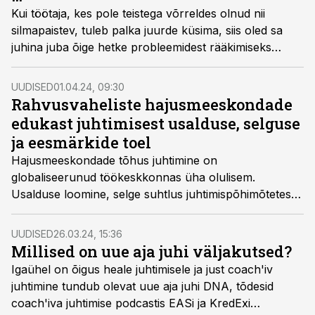
Kui töötaja, kes pole teistega võrreldes olnud nii
silmapaistev, tuleb palka juurde küsima, siis oled sa
juhina juba õige hetke probleemidest rääkimiseks
mööda lasknud, rääkis Prisma Peremarketi Eesti
maajuht Teemu Kilpiä.
UUDISED
01.04.24, 09:30
Rahvusvaheliste hajusmeeskondade
edukast juhtimisest usalduse, selguse
ja eesmärkide toel
Hajusmeeskondade tõhus juhtimine on
globaliseerunud töökeskkonnas üha olulisem.
Usalduse loomine, selge suhtlus juhtimispõhimõtetes ja
eesmärkide jagamine mängivad olulist rolli, tagades
meeskonna ühtsuse ja produktiivsuse ka siis, kui
UUDISED
26.03.24, 15:36
tiimiliikmed on üksteisest kaugel.
Millised on uue aja juhi väljakutsed?
Igaühel on õigus heale juhtimisele ja just coach'iv
juhtimine tundub olevat uue aja juhi DNA, tõdesid
coach'iva juhtimise podcastis EASi ja KredExi