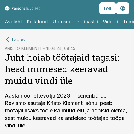
Telli
Avaleht
Kõik lood
Üritused
Podcastid
Videod
Teab
cebook
Tagasi
Twitter)
KRISTO KLEMENTI
11.04.24, 08:45
Juht hoiab töötajaid tagasi:
kedIn
head inimesed keeravad
ail
muidu vindi üle
k
Aasta noor ettevõtja 2023, inseneribüroo
Revismo asutaja Kristo Klementi sõnul peab
töötajal lisaks tööle ka muud elu ja hobisid olema,
sest muidu keeravad ka andekad töötajad tööga
vindi üle.