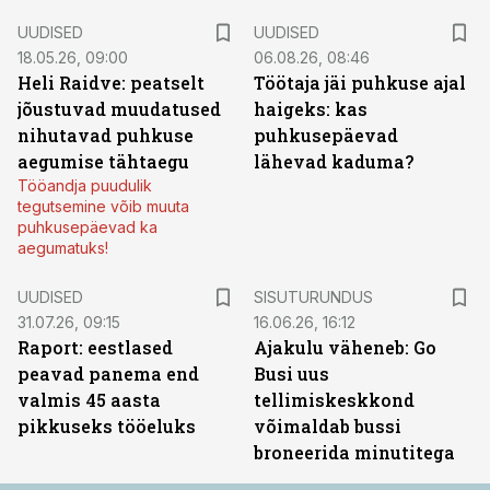
UUDISED
UUDISED
18.05.26, 09:00
06.08.26, 08:46
Heli Raidve: peatselt
Töötaja jäi puhkuse ajal
jõustuvad muudatused
haigeks: kas
nihutavad puhkuse
puhkusepäevad
aegumise tähtaegu
lähevad kaduma?
Tööandja puudulik
tegutsemine võib muuta
puhkusepäevad ka
aegumatuks!
ST
UUDISED
SISUTURUNDUS
31.07.26, 09:15
16.06.26, 16:12
Raport: eestlased
Ajakulu väheneb: Go
peavad panema end
Busi uus
valmis 45 aasta
tellimiskeskkond
pikkuseks tööeluks
võimaldab bussi
broneerida minutitega