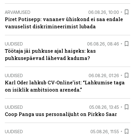
ARVAMUSED
06.08.26, 10:00
Piret Potisepp: vananev ühiskond ei saa endale
vanuselist diskrimineerimist lubada
UUDISED
06.08.26, 08:46
Töötaja jäi puhkuse ajal haigeks: kas
puhkusepäevad lähevad kaduma?
UUDISED
06.08.26, 01:26
Karl Oder lahkub CV-Online’ist: “Lahkumise taga
on isiklik ambitsioon areneda.”
UUDISED
05.08.26, 13:45
Coop Panga uus personalijuht on Pirkko Saar
UUDISED
05.08.26, 11:55