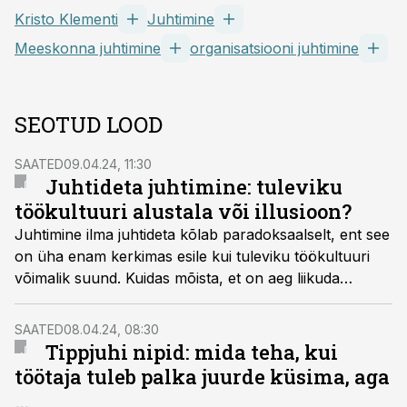
Kristo Klementi
Juhtimine
Meeskonna juhtimine
organisatsiooni juhtimine
SEOTUD LOOD
SAATED
09.04.24, 11:30
Juhtideta juhtimine: tuleviku
töökultuuri alustala või illusioon?
Juhtimine ilma juhtideta kõlab paradoksaalselt, ent see
on üha enam kerkimas esile kui tuleviku töökultuuri
võimalik suund. Kuidas mõista, et on aeg liikuda
traditsioonilisest juhtimismudelist kaugemale,
isejuhtivate meeskondade poole? Millised on peamised
SAATED
08.04.24, 08:30
väljakutsed ja võidud, mis sel teekonnal ees ootavad?
Tippjuhi nipid: mida teha, kui
töötaja tuleb palka juurde küsima, aga
…