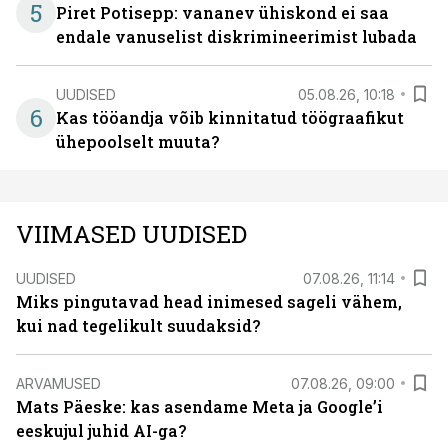
5
Piret Potisepp: vananev ühiskond ei saa
endale vanuselist diskrimineerimist lubada
UUDISED
05.08.26, 10:18
6
Kas tööandja võib kinnitatud töögraafikut
ühepoolselt muuta?
VIIMASED UUDISED
UUDISED
07.08.26, 11:14
Miks pingutavad head inimesed sageli vähem,
kui nad tegelikult suudaksid?
ARVAMUSED
07.08.26, 09:00
Mats Päeske: kas asendame Meta ja Google’i
eeskujul juhid AI-ga?