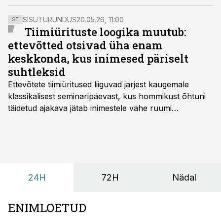
ühendasutuse kommunikatsiooni- ja
turundusvaldkonna juht Birgit Kermes, Coop panga
SISUTURUNDUS
20.05.26, 11:00
ST
juhatuse esimees Margus Rink ning Fontese
Tiimiürituste loogika muutub:
juhtivkonsultant ja karjääri-coach Tiiu Allikvee.
ettevõtted otsivad üha enam
keskkonda, kus inimesed päriselt
suhtleksid
Ettevõtete tiimiüritused liiguvad järjest kaugemale
klassikalisest seminaripäevast, kus hommikust õhtuni
täidetud ajakava jätab inimestele vähe ruumi
omavaheliseks suhtluseks. Saates “Lõunapaus”
räägitakse, miks otsivad ettevõtted üha enam paikasid,
kus keskkond ise aitaks inimesed töörežiimist välja
tuua ning looks võimaluse rahulikumaks ja
sisulisemaks koosolemiseks.
24H
72H
Nädal
ENIMLOETUD