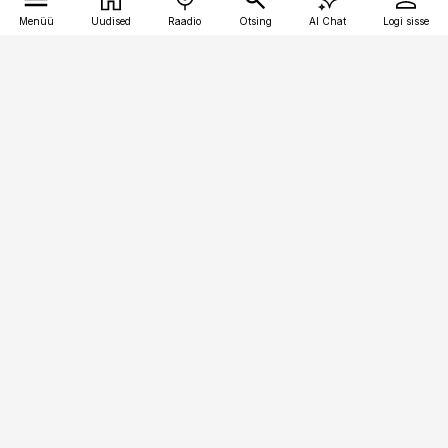
Menüü
Uudised
Raadio
Otsing
AI Chat
Logi sisse
Vana-Lõuna 39/1, 19094 Tallinn
(+372) 667 0111
personaliuudised@personaliuudised.ee
Telli
Reklaam
Firmast
Sisu kasutamisõigused
Ajakirjaniku
eetikakoodeks
Üldtingimused
Privaatsustingimused
Küpsiste poliitika
KKK
Eesti Meediaettevõtete
Eelistuste haldamine
Liit