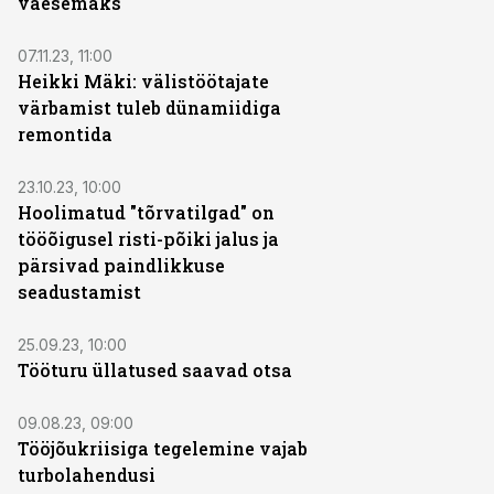
vaesemaks
07.11.23, 11:00
Heikki Mäki: välistöötajate
värbamist tuleb dünamiidiga
remontida
23.10.23, 10:00
Hoolimatud "tõrvatilgad" on
tööõigusel risti-põiki jalus ja
pärsivad paindlikkuse
seadustamist
25.09.23, 10:00
Tööturu üllatused saavad otsa
09.08.23, 09:00
Tööjõukriisiga tegelemine vajab
turbolahendusi