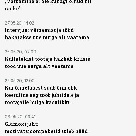
„Värbamine ei ole kunagi olnud nii
raske”
27.05.20, 14:02
Intervjuu: värbamist ja tööd
hakatakse uue nurga alt vaatama
25.05.20, 07:00
Kullatükist töötaja hakkab kriisis
tööd uue nurga alt vaatama
22.05.20, 12:00
Kui õnnetusest saab õnn ehk
keeruline aeg toob juhtidele ja
töötajaile hulga kasulikku
06.05.20, 09:41
Glamoxi juht:
motivatsioonipaketid tuleb nüüd