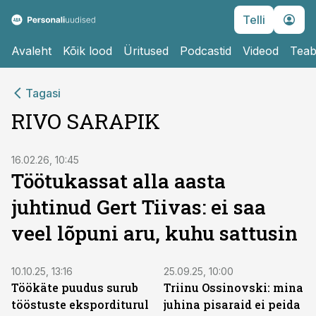
Telli
Avaleht
Kõik lood
Üritused
Podcastid
Videod
Teab
Tagasi
RIVO SARAPIK
16.02.26, 10:45
Töötukassat alla aasta
juhtinud Gert Tiivas: ei saa
veel lõpuni aru, kuhu sattusin
10.10.25, 13:16
25.09.25, 10:00
Töökäte puudus surub
Triinu Ossinovski: mina
tööstuste eksporditurul
juhina pisaraid ei peida