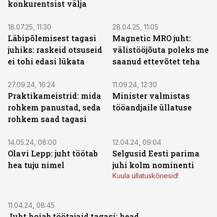
konkurentsist välja
18.07.25, 11:30
28.04.25, 11:05
Läbipõlemisest tagasi
Magnetic MRO juht:
juhiks: raskeid otsuseid
välistööjõuta poleks me
ei tohi edasi lükata
saanud ettevõtet teha
27.09.24, 16:24
11.09.24, 12:30
Praktikameistrid: mida
Minister valmistas
rohkem panustad, seda
tööandjaile üllatuse
rohkem saad tagasi
14.05.24, 08:00
12.04.24, 09:04
Olavi Lepp: juht töötab
Selgusid Eesti parima
hea tuju nimel
juhi kolm nominenti
Kuula üllatuskõnesid!
11.04.24, 08:45
Juht hoiab töötajaid tagasi: head