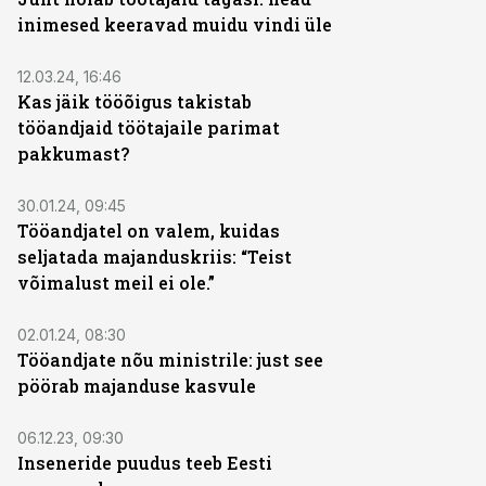
inimesed keeravad muidu vindi üle
12.03.24, 16:46
Kas jäik tööõigus takistab
tööandjaid töötajaile parimat
pakkumast?
30.01.24, 09:45
Tööandjatel on valem, kuidas
seljatada majanduskriis: “Teist
võimalust meil ei ole.”
02.01.24, 08:30
Tööandjate nõu ministrile: just see
pöörab majanduse kasvule
06.12.23, 09:30
Inseneride puudus teeb Eesti