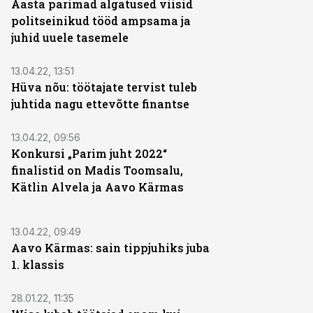
Aasta parimad algatused viisid
politseinikud tööd ampsama ja
juhid uuele tasemele
13.04.22, 13:51
Hüva nõu: töötajate tervist tuleb
juhtida nagu ettevõtte finantse
13.04.22, 09:56
Konkursi „Parim juht 2022“
finalistid on Madis Toomsalu,
Kätlin Alvela ja Aavo Kärmas
13.04.22, 09:49
Aavo Kärmas: sain tippjuhiks juba
1. klassis
28.01.22, 11:35