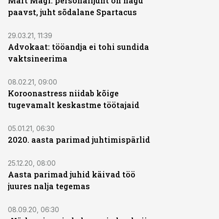
Mart Mägi: personalijuht on nagu
paavst, juht sõdalane Spartacus
29.03.21, 11:39
Advokaat: tööandja ei tohi sundida
vaktsineerima
08.02.21, 09:00
Koroonastress niidab kõige
tugevamalt keskastme töötajaid
05.01.21, 06:30
2020. aasta parimad juhtimispärlid
25.12.20, 08:00
Aasta parimad juhid käivad töö
juures nalja tegemas
08.09.20, 06:30