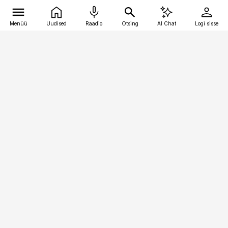
Menüü
Uudised
Raadio
Otsing
AI Chat
Logi sisse
Vana-Lõuna 39/1, 19094 Tallinn
(+372) 667 0111
personaliuudised@personaliuudised.ee
Telli
Reklaam
Firmast
Sisu kasutamisõigused
Ajakirjaniku
eetikakoodeks
Üldtingimused
Privaatsustingimused
Küpsiste poliitika
KKK
Eesti Meediaettevõtete
Eelistuste haldamine