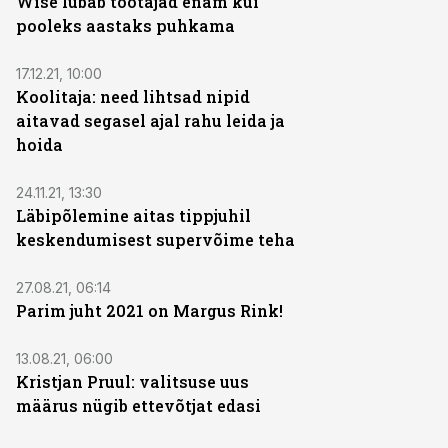
Wise lubab töötajad enam kui
pooleks aastaks puhkama
17.12.21, 10:00
Koolitaja: need lihtsad nipid
aitavad segasel ajal rahu leida ja
hoida
24.11.21, 13:30
Läbipõlemine aitas tippjuhil
keskendumisest supervõime teha
27.08.21, 06:14
Parim juht 2021 on Margus Rink!
13.08.21, 06:00
Kristjan Pruul: valitsuse uus
määrus nügib ettevõtjat edasi