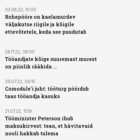
03.08.23, 10:00
Rohepööre on kaelamurdev
väljakutse riigile ja kõigile
ettevõtetele, keda see puudutab
28.11.22, 08:00
Tööandjate kõige suuremast murest
on piinlik rääkida ...
29.07.22, 09:15
Comodule'i juht: tööturg pöördub
taas tööandja kasuks
21.07.22, 11:19
Tööminister Peterson ihub
maksukirvest: tean, et hävitavaid
nooli hakkab tulema