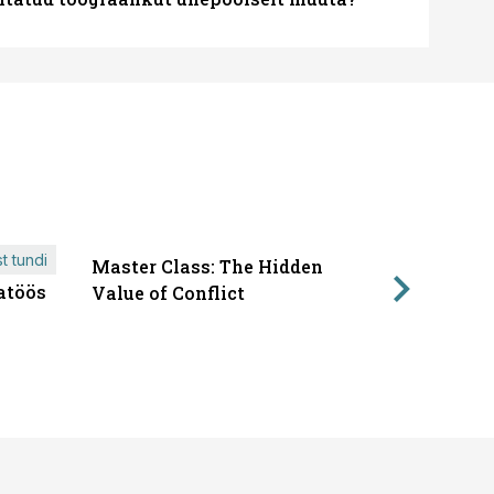
t tundi
Master Class: The Hidden
ÄRIPÄEVA 
atöös
Läbirääk
Value of Conflict