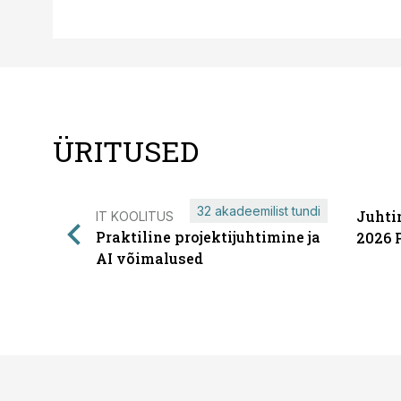
ÜRITUSED
32 akadeemilist tundi
Juhti
IT KOOLITUS
Praktiline projektijuhtimine ja
2026 
AI võimalused