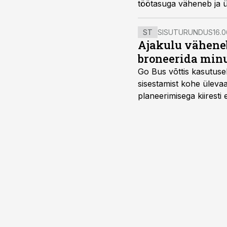
töötasuga väheneb ja 
ST
SISUTURUNDUS
16.0
Ajakulu väheneb
broneerida minu
Go Bus võttis kasutusel
sisestamist kohe ülevaa
planeerimisega kiiresti