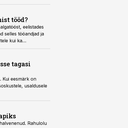
ist tööd?
algatööst, eelistades
d selles tööandjad ja
tele kui ka
sse tagasi
a. Kui eesmärk on
soskustele, usaldusele
napiks
n halvenenud. Rahulolu