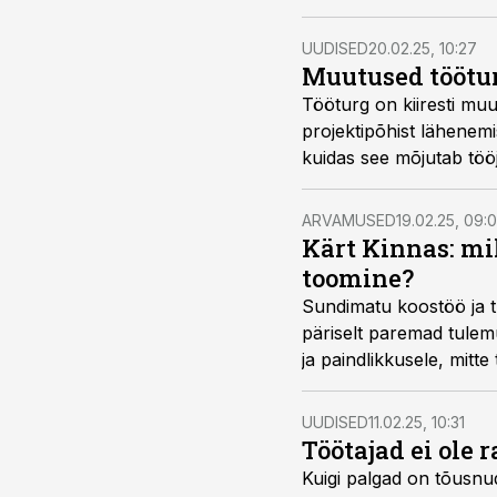
UUDISED
20.02.25, 10:27
Muutused töötur
Tööturg on kiiresti muu
projektipõhist lähenemi
kuidas see mõjutab tööj
spetsialistidele?
ARVAMUSED
19.02.25, 09:
Kärt Kinnas: mi
toomine?
Sundimatu koostöö ja t
päriselt paremad tulem
ja paindlikkusele, mitt
UUDISED
11.02.25, 10:31
Töötajad ei ole 
Kuigi palgad on tõusnu