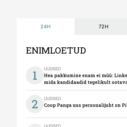
24H
72H
ENIMLOETUD
UUDISED
1
Hea pakkumine enam ei müü: Linked
mida kandidaadid tegelikult ootav
UUDISED
2
Coop Panga uus personalijuht on P
UUDISED