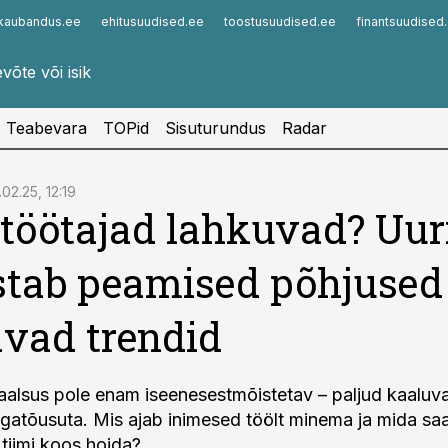
kaubandus.ee
ehitusuudised.ee
toostusuudised.ee
finantsuudised
Infopank
Radar
Teabevara
TOPid
Sisuturundus
Radar
.02.25, 12:19
töötajad lahkuvad? Uur
stab peamised põhjused 
avad trendid
jaalsus pole enam iseenesestmõistetav – paljud kaaluv
algatõusuta. Mis ajab inimesed töölt minema ja mida sa
 tiimi koos hoida?