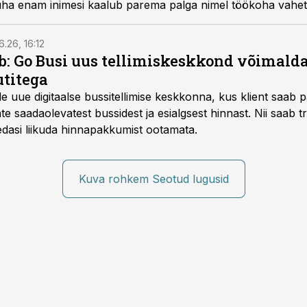
üha enam inimesi kaalub parema palga nimel töökoha vahet
6.26, 16:12
: Go Busi uus tellimiskeskkond võimalda
titega
e uue digitaalse bussitellimise keskkonna, kus klient saab 
te saadaolevatest bussidest ja esialgsest hinnast. Nii saab t
 edasi liikuda hinnapakkumist ootamata.
Kuva rohkem Seotud lugusid