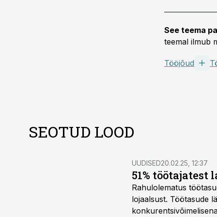
See teema pa
teemal ilmub m
Tööjõud
T
SEOTUD LOOD
UUDISED
20.02.25, 12:37
51% töötajatest 
Rahulolematus töötasug
lojaalsust. Töötasude l
konkurentsivõimelisena