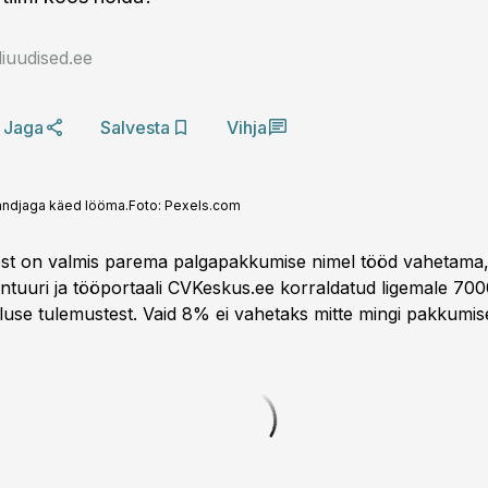
iuudised.ee
Jaga
Salvesta
Vihja
öandjaga käed lööma.
Foto:
Pexels.com
st on valmis parema palgapakkumise nimel tööd vahetama,
ntuuri ja tööportaali CVKeskus.ee korraldatud ligemale 700
tluse tulemustest. Vaid 8% ei vahetaks mitte mingi pakkumis