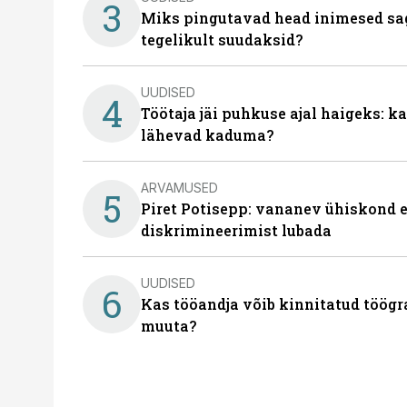
3
Miks pingutavad head inimesed sag
tegelikult suudaksid?
UUDISED
4
Töötaja jäi puhkuse ajal haigeks: 
lähevad kaduma?
ARVAMUSED
5
Piret Potisepp: vananev ühiskond e
diskrimineerimist lubada
UUDISED
6
Kas tööandja võib kinnitatud töögr
muuta?