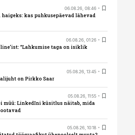
06.08.26, 08:46
al haigeks: kas puhkusepäevad lähevad
06.08.26, 01:26
ine’ist: “Lahkumise taga on isiklik
05.08.26, 13:45
lijuht on Pirkko Saar
05.08.26, 11:55
 müü: LinkedIni küsitlus näitab, mida
 ootavad
05.08.26, 10:18
itatud töögraafikut ühepoolselt muuta?