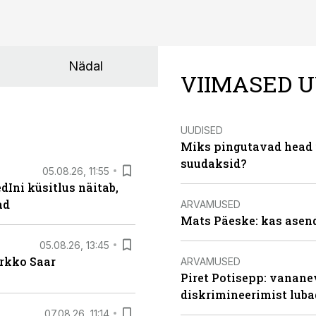
Nädal
VIIMASED U
UUDISED
Miks pingutavad head i
suudaksid?
05.08.26, 11:55
Ini küsitlus näitab,
ad
ARVAMUSED
Mats Päeske: kas asend
05.08.26, 13:45
irkko Saar
ARVAMUSED
Piret Potisepp: vanane
diskrimineerimist lub
07.08.26, 11:14