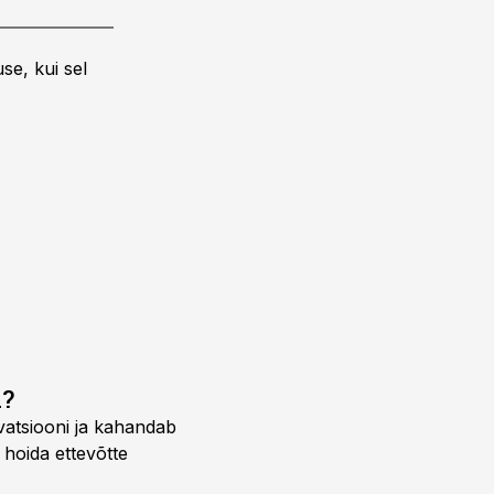
se, kui sel
a?
vatsiooni ja kahandab
 hoida ettevõtte