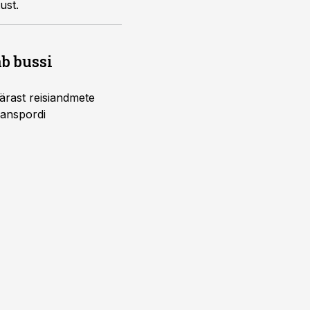
ust.
b bussi
pärast reisiandmete
ranspordi