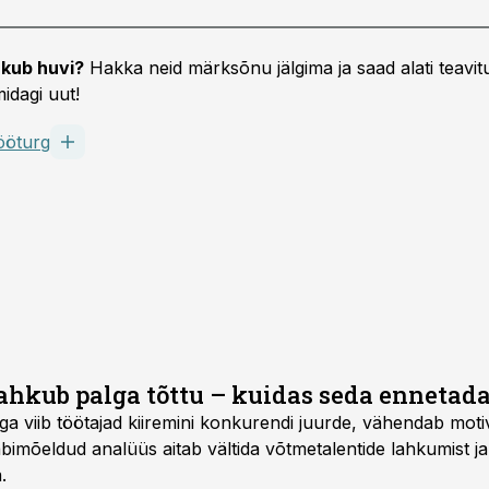
kub huvi?
Hakka neid märksõnu jälgima ja saad alati teavitu
idagi uut!
ööturg
lahkub palga tõttu – kuidas seda ennetad
a viib töötajad kiiremini konkurendi juurde, vähendab moti
äbimõeldud analüüs aitab vältida võtmetalentide lahkumist ja
.