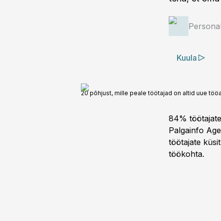
Personal
Kuula
20 põhjust, mille peale töötajad on altid uue tö
84% töötajate
Palgainfo Age
töötajate küsi
töökohta.