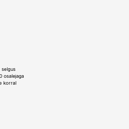
 selgus
0 osalejaga
e korral