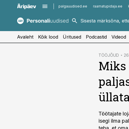
palgauudised.ee
raamatupidaja.ee
kaubandus.ee
imelineajalugu.ee
kinnisvarauudised.ee
imelineteadus.ee
Avaleht
Kõik lood
Üritused
Podcastid
Videod
cebook
TÖÖJÕUD
26
Miks 
Twitter)
kedIn
palja
ail
üllat
k
Töötajate lo
isegi ilma p
teha, et oma