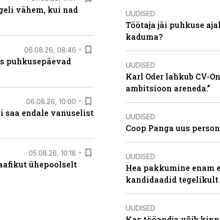
eli vähem, kui nad
UUDISED
Töötaja jäi puhkuse aj
kaduma?
06.08.26, 08:46
kas puhkusepäevad
UUDISED
Karl Oder lahkub CV-Onl
ambitsioon areneda.”
06.08.26, 10:00
i saa endale vanuselist
UUDISED
Coop Panga uus persona
05.08.26, 10:18
UUDISED
aafikut ühepoolselt
Hea pakkumine enam ei
kandidaadid tegelikult
UUDISED
Kas tööandja võib kinn