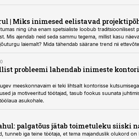
ul | Miks inimesed eelistavad projektipõh
tumas ning üha enam spetsialiste loobub traditsioonilisest p
st. Mis ajendab neid seda sammu tegema, millist kasu näeva
õuturgu laiemalt? Mida tähendab säärane trend nii ettevõte
00
llist probleemi lahendab inimeste kontori
ugev meeskonnavaim ei teki lihtsalt kontorisse kutsumiseg
used ja motiveeritud töötajad, tasub fookus suunata juhtimi
e töölaua asukohale.
rahul: palgatõus jätab toimetuleku siiski 
d, tunneb iga teine töötaja, et tema majanduslik olukord o