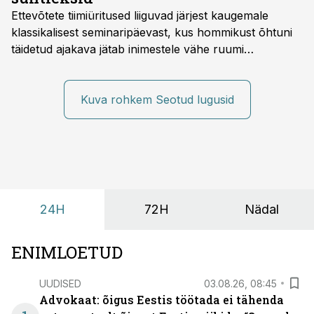
Ettevõtete tiimiüritused liiguvad järjest kaugemale
klassikalisest seminaripäevast, kus hommikust õhtuni
täidetud ajakava jätab inimestele vähe ruumi
omavaheliseks suhtluseks. Saates “Lõunapaus”
räägitakse, miks otsivad ettevõtted üha enam paikasid,
kus keskkond ise aitaks inimesed töörežiimist välja
Kuva rohkem Seotud lugusid
tuua ning looks võimaluse rahulikumaks ja
sisulisemaks koosolemiseks.
24H
72H
Nädal
ENIMLOETUD
UUDISED
03.08.26, 08:45
Advokaat: õigus Eestis töötada ei tähenda