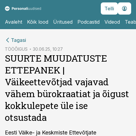
Telli
Avaleht
Kõik lood
Üritused
Podcastid
Videod
Teab
cebook
Tagasi
Twitter)
TÖÖÕIGUS
30.06.25, 10:27
SUURTE MUUDATUSTE
kedIn
ETTEPANEK |
ail
Väikeettevõtjad vajavad
k
vähem bürokraatiat ja õigust
kokkulepete üle ise
otsustada
Eesti Väike- ja Keskmiste Ettevõtjate