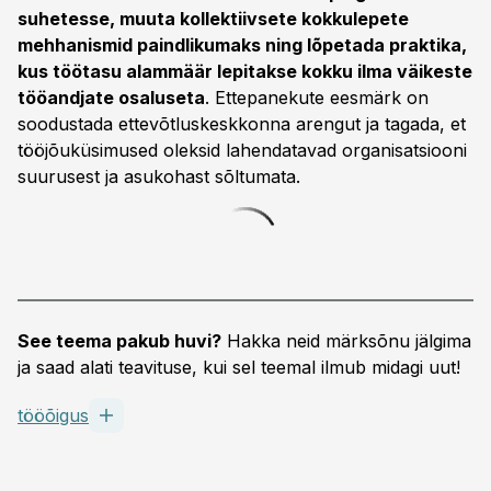
suhetesse, muuta kollektiivsete kokkulepete
mehhanismid paindlikumaks ning lõpetada praktika,
kus töötasu alammäär lepitakse kokku ilma väikeste
tööandjate osaluseta
. Ettepanekute eesmärk on
soodustada ettevõtluskeskkonna arengut ja tagada, et
tööjõuküsimused oleksid lahendatavad organisatsiooni
suurusest ja asukohast sõltumata.
See teema pakub huvi?
Hakka neid märksõnu jälgima
ja saad alati teavituse, kui sel teemal ilmub midagi uut!
tööõigus