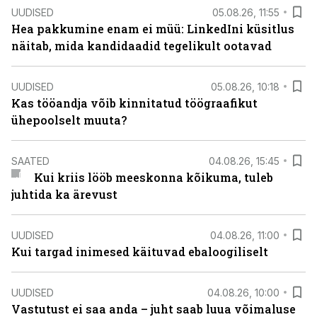
UUDISED
05.08.26, 11:55
Hea pakkumine enam ei müü: LinkedIni küsitlus
näitab, mida kandidaadid tegelikult ootavad
UUDISED
05.08.26, 10:18
Kas tööandja võib kinnitatud töögraafikut
ühepoolselt muuta?
SAATED
04.08.26, 15:45
Kui kriis lööb meeskonna kõikuma, tuleb
juhtida ka ärevust
UUDISED
04.08.26, 11:00
Kui targad inimesed käituvad ebaloogiliselt
UUDISED
04.08.26, 10:00
Vastutust ei saa anda – juht saab luua võimaluse