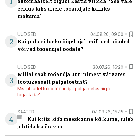
1
automaatselt õigust Eestis viibida. “See vale
eeldus läks ühele tööandjale kalliks
maksma”
UUDISED
04.08.26, 09:00
2
Kui palk ei laeku õigel ajal: millised nõuded
võivad tööandjat oodata?
UUDISED
30.07.26, 16:20
Millal saab tööandja uut inimest värvates
3
töötukassalt palgatoetust?
Mis juhtudel tuleb tööandjal palgatoetus riigile
tagastada?
SAATED
04.08.26, 15:45
4
Kui kriis lööb meeskonna kõikuma, tuleb
juhtida ka ärevust