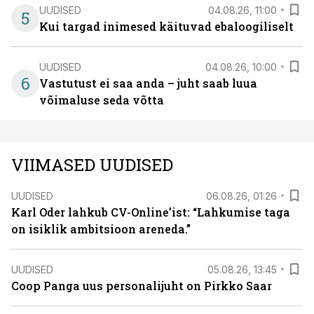
UUDISED
04.08.26, 11:00
5
Kui targad inimesed käituvad ebaloogiliselt
UUDISED
04.08.26, 10:00
6
Vastutust ei saa anda – juht saab luua
võimaluse seda võtta
VIIMASED UUDISED
UUDISED
06.08.26, 01:26
Karl Oder lahkub CV-Online’ist: “Lahkumise taga
on isiklik ambitsioon areneda.”
UUDISED
05.08.26, 13:45
Coop Panga uus personalijuht on Pirkko Saar