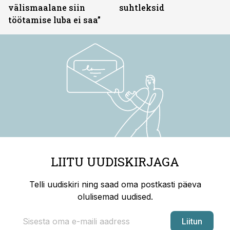
välismaalane siin
suhtleksid
töötamise luba ei saa”
LIITU UUDISKIRJAGA
Telli uudiskiri ning saad oma postkasti päeva
olulisemad uudised.
Liitun