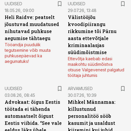
UUDISED
UUDISED
18.05.26, 09:00
29.07.26, 13:48
Heli Raidve: peatselt
Välistööjõu
jõustuvad muudatused
kvoodipiirangu
nihutavad puhkuse
rikkumine tõi Pärnu
aegumise tähtaegu
aasta ettevõtjale
Tööandja puudulik
kriminaalasjas
tegutsemine võib muuta
süüdimõistmise
puhkusepäevad ka
Ettevõtja kaebab edasi
aegumatuks!
maakohtu süüdimõistva
otsuse Valgevenest palgatud
töötaja juhtumis
UUDISED
ARVAMUSED
03.08.26, 08:45
30.07.26, 10:39
Advokaat: õigus Eestis
Mihkel Männamaa:
töötada ei tähenda
killustunud
automaatselt õigust
personalitöö sööb
Eestis viibida. “See vale
kasumit ja usaldust
eeldus läks ühele
kiiremini kui juhid