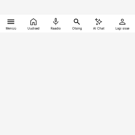
Menüü
Uudised
Raadio
Otsing
AI Chat
Logi sisse
Vana-Lõuna 39/1, 19094 Tallinn
(+372) 667 0111
personaliuudised@personaliuudised.ee
Telli
Reklaam
Firmast
Sisu kasutamisõigused
Ajakirjaniku
eetikakoodeks
Üldtingimused
Privaatsustingimused