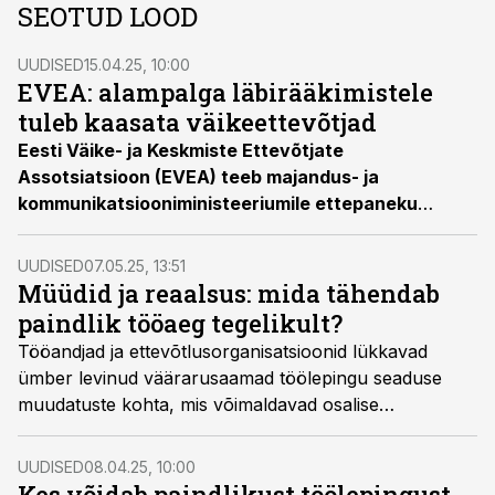
SEOTUD LOOD
UUDISED
15.04.25, 10:00
EVEA: alampalga läbirääkimistele
tuleb kaasata väikeettevõtjad
Eesti Väike- ja Keskmiste Ettevõtjate
Assotsiatsioon (EVEA) teeb majandus- ja
kommunikatsiooniministeeriumile ettepaneku
kaasata juba sel aastal alampalga läbirääkimistesse
lisaks Eesti Ametiühingute Keskliidule ja Eesti
UUDISED
07.05.25, 13:51
Tööandjate Keskliidule ka väikeettevõtjate
Müüdid ja reaalsus: mida tähendab
esindajad.
paindlik tööaeg tegelikult?
Tööandjad ja ettevõtlusorganisatsioonid lükkavad
ümber levinud väärarusaamad töölepingu seaduse
muudatuste kohta, mis võimaldavad osalise
koormusega töötajatel saada senisest rohkem
sotsiaalseid garantiisid. Personalijuhtide jaoks
UUDISED
08.04.25, 10:00
tähendavad muudatused võimalust muuta paindlik
Kes võidab paindlikust töölepingust