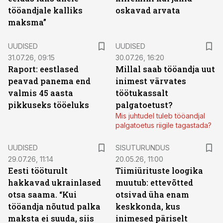
tööandjale kalliks
oskavad arvata
maksma”
UUDISED
UUDISED
31.07.26, 09:15
30.07.26, 16:20
Raport: eestlased
Millal saab tööandja uut
peavad panema end
inimest värvates
valmis 45 aasta
töötukassalt
pikkuseks tööeluks
palgatoetust?
Mis juhtudel tuleb tööandjal
palgatoetus riigile tagastada?
ST
UUDISED
SISUTURUNDUS
29.07.26, 11:14
20.05.26, 11:00
Eesti tööturult
Tiimiürituste loogika
hakkavad ukrainlased
muutub: ettevõtted
otsa saama. “Kui
otsivad üha enam
tööandja nõutud palka
keskkonda, kus
maksta ei suuda, siis
inimesed päriselt