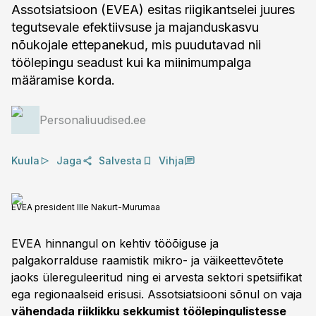
Assotsiatsioon (EVEA) esitas riigikantselei juures
tegutsevale efektiivsuse ja majanduskasvu
nõukojale ettepanekud, mis puudutavad nii
töölepingu seadust kui ka miinimumpalga
määramise korda.
Personaliuudised.ee
Kuula
Jaga
Salvesta
Vihja
EVEA president Ille Nakurt-Murumaa
EVEA hinnangul on kehtiv tööõiguse ja
palgakorralduse raamistik mikro- ja väikeettevõtete
jaoks ülereguleeritud ning ei arvesta sektori spetsiifikat
ega regionaalseid erisusi. Assotsiatsiooni sõnul on vaja
vähendada riiklikku sekkumist töölepingulistesse