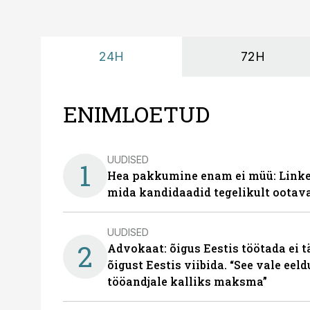
24H
72H
ENIMLOETUD
UUDISED
1
Hea pakkumine enam ei müü: Linked
mida kandidaadid tegelikult ootav
UUDISED
2
Advokaat: õigus Eestis töötada ei 
õigust Eestis viibida. “See vale eel
tööandjale kalliks maksma”