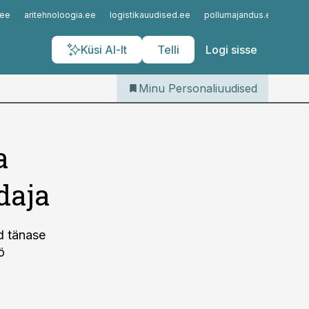
Iseteenindus
.ee
aritehnoloogia.ee
logistikauudised.ee
pollumajandus.ee
kinn
Telli Personaliuudised
Küsi AI-lt
Telli
Logi sisse
Minu Personaliuudised
a
daja
d tänase
ö