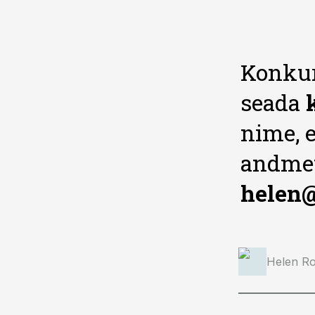
Konkur
seada
nime, e
andmet
helen@
Helen Ro