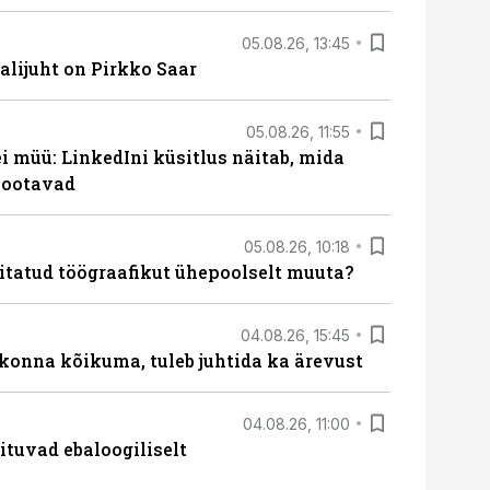
05.08.26, 13:45
lijuht on Pirkko Saar
05.08.26, 11:55
 müü: LinkedIni küsitlus näitab, mida
 ootavad
05.08.26, 10:18
itatud töögraafikut ühepoolselt muuta?
04.08.26, 15:45
skonna kõikuma, tuleb juhtida ka ärevust
04.08.26, 11:00
ituvad ebaloogiliselt