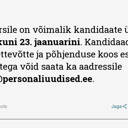
sile on võimalik kandidaate 
kuni 23. jaanuarini
. Kandidaa
ttevõtte ja põhjenduse koos es
ega võid saata ka aadressile
personaliuudised.ee
.
ots
Jaga