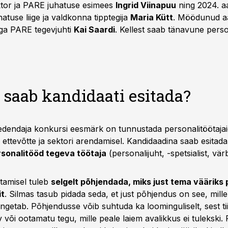
ktor ja PARE juhatuse esimees
Ingrid Viinapuu
ning 2024. a
tuse liige ja valdkonna tipptegija
Maria Kütt
. Möödunud aa
tliga PARE tegevjuhti
Kai Saardi
. Kellest saab tänavune perso
 saab kandidaati esitada?
edendaja konkursi eesmärk on tunnustada personalitöötajai
ettevõtte ja sektori arendamisel. Kandidaadina saab esitada
rsonalitööd tegeva töötaja
(personalijuht, -spetsialist, vä
itamisel tuleb
selgelt põhjendada, miks just tema vääriks 
it
. Silmas tasub pidada seda, et just põhjendus on see, mille 
getab. Põhjendusse võib suhtuda ka loominguliselt, sest tii
või ootamatu tegu, mille peale laiem avalikkus ei tulekski.