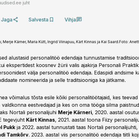
uudised.ee juht
Jaga
Salvesta
Vihja
, Merje Kärner, Maria Kütt, Ingrid Viinapuu, Kärt Kinnas ja Kai Saard.
Foto:
Anett
sed alustasid personalitöö edendaja tunnustamise traditsioo
kui ekspertidest koosnev žürii valis ajakirja Personali Prak
rsoonidest välja personalitöö edendaja. Edaspidi andsime ka
idaate nomineerida ja selle traditsiooniga ka jätkame.
ea võimalus tõsta esile kõiki personalitöötajaid, kes teeva
valdkonna eestvedajad ja kes on oma tööga silma paistnud.
tjaks Nortali personalijuhi
Merje Kärneri
, 2020. aastal osutu
 tegevjuht
Kärt Kinnas
, 2021. aastal toona Fiizy personalij
l Pukk
ja 2022. aastal tunnustati taas Nortali personalijuhti,
adi Tamkõrv
. 2023. aastal viis personalitöö edendaja tiitli ko