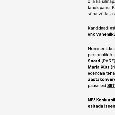
olla ka silmap
tähelepanu. Ka
sõna võtta ja
Kandidaadi esi
ehk
vahemiku
Nominentide s
personalitöö e
Saard
(PARE
Maria Kütt
(r
edendaja teha
aastakonvere
pääsmeid
SII
NB! Konkursil
esitada isee