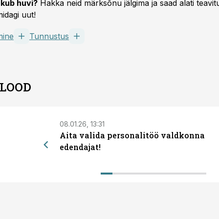
kub huvi?
Hakka neid märksõnu jälgima ja saad alati teavitu
idagi uut!
mine
Tunnustus
 LOOD
08.01.26, 13:31
Aita valida personalitöö valdkonna
edendajat!