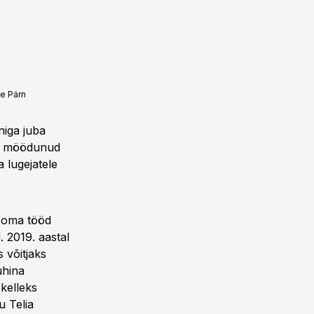
e Pärn
niga juba
tik möödunud
 lugejatele
d oma tööd
 2019. aastal
s võitjaks
uhina
 kelleks
ju Telia