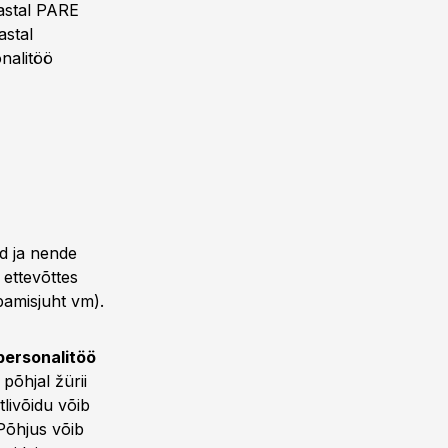
astal PARE
stal
nalitöö
d ja nende
 ettevõttes
rbamisjuht vm).
personalitöö
põhjal žürii
tlivõidu võib
 Põhjus võib