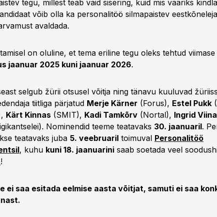
aistev tegu, millest teab vaid sisering, kuid mis vääriks kindla
ndidaat võib olla ka personalitöö silmapaistev eestkõneleja
 arvamust avaldada.
tamisel on oluline, et tema eriline tegu oleks tehtud viimase
s jaanuar 2025 kuni jaanuar 2026
.
east selgub žürii otsusel võitja ning tänavu kuuluvad žürii
dendaja tiitliga pärjatud
Merje Kärner
(Forus),
Estel Pukk
(
),
Kärt Kinnas
(SMIT),
Kadi Tamkõrv
(Nortal),
Ingrid Viin
iigikantselei). Nominendid teeme teatavaks
30. jaanuaril
. Pe
kse teatavaks juba
5. veebruaril
toimuval
Personalitöö
ntsil
, kuhu
kuni 18. jaanuarini
saab soetada veel soodush
T
!
e ei saa esitada eelmise aasta võitjat, samuti ei saa kon
nnast.