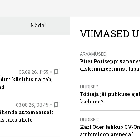
Nädal
VIIMASED U
ARVAMUSED
Piret Potisepp: vanane
diskrimineerimist lub
05.08.26, 11:55
Ini küsitlus näitab,
ad
UUDISED
Töötaja jäi puhkuse aj
kaduma?
03.08.26, 08:45
tähenda automaatselt
dus läks ühele
UUDISED
Karl Oder lahkub CV-Onl
ambitsioon areneda.”