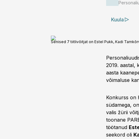
Personali
Kuula
Senised 7 tiitlivõitjat on Estel Pukk, Kadi Tamkõrv
Personaliuudi
2019. aastal, 
aasta kaanepe
võimaluse kand
Konkurss on h
südamega, on 
valis žürii või
toonane PARE
töötanud
Este
seekord oli
K