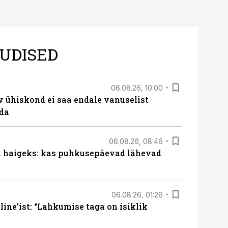
UDISED
06.08.26, 10:00
v ühiskond ei saa endale vanuselist
ada
06.08.26, 08:46
al haigeks: kas puhkusepäevad lähevad
06.08.26, 01:26
ine’ist: “Lahkumise taga on isiklik