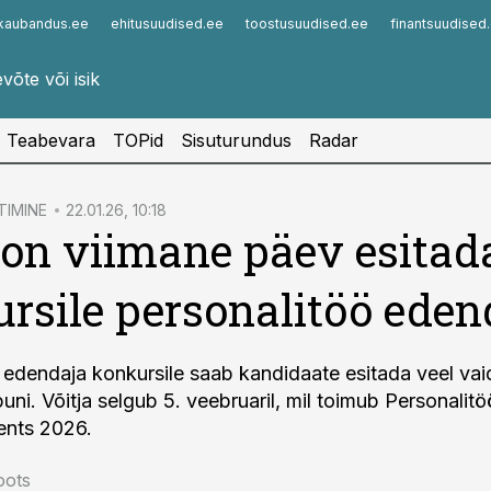
kaubandus.ee
ehitusuudised.ee
toostusuudised.ee
finantsuudised
Infopank
Radar
Teabevara
TOPid
Sisuturundus
Radar
TIMINE
22.01.26, 10:18
on viimane päev esitad
rsile personalitöö eden
 edendaja konkursile saab kandidaate esitada veel vai
ni. Võitja selgub 5. veebruaril, mil toimub Personalitö
ents 2026.
oots