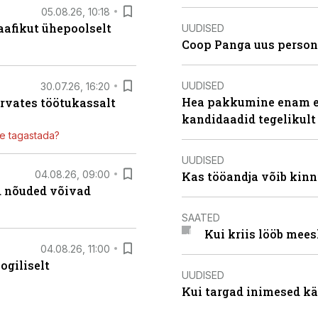
05.08.26, 10:18
aafikut ühepoolselt
UUDISED
Coop Panga uus persona
UUDISED
30.07.26, 16:20
Hea pakkumine enam ei
ärvates töötukassalt
kandidaadid tegelikult
ile tagastada?
UUDISED
04.08.26, 09:00
Kas tööandja võib kinn
ed nõuded võivad
SAATED
Kui kriis lööb mee
04.08.26, 11:00
ogiliselt
UUDISED
Kui targad inimesed kä