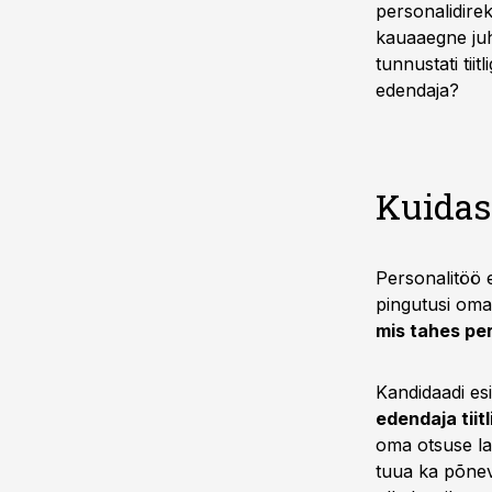
personalidire
kauaaegne juha
tunnustati tii
edendaja?
Kuidas
Personalitöö 
pingutusi oma 
mis tahes pe
Kandidaadi es
edendaja tiitl
oma otsuse lan
tuua ka põnev 