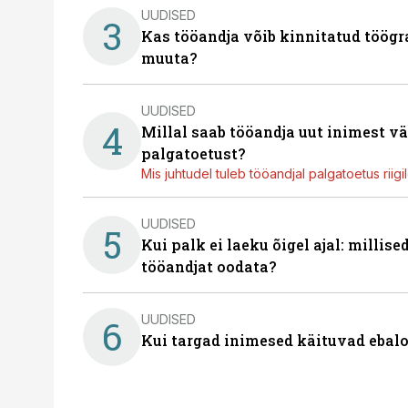
UUDISED
3
Kas tööandja võib kinnitatud töögr
muuta?
UUDISED
4
Millal saab tööandja uut inimest v
palgatoetust?
Mis juhtudel tuleb tööandjal palgatoetus riig
UUDISED
5
Kui palk ei laeku õigel ajal: millis
tööandjat oodata?
UUDISED
6
Kui targad inimesed käituvad ebalo