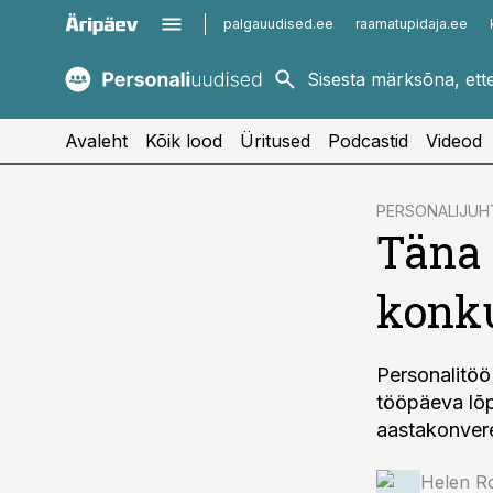
palgauudised.ee
raamatupidaja.ee
kaubandus.ee
imelineajalugu.ee
kinnisvarauudised.ee
imelineteadus.ee
Avaleht
Kõik lood
Üritused
Podcastid
Videod
cebook
cebook
PERSONALIJUH
Täna 
Twitter)
Twitter)
kedIn
kedIn
konku
ail
ail
k
k
Personalitöö
tööpäeva lõpu
aastakonver
Helen R