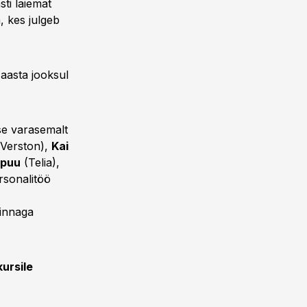
sti laiemat
, kes julgeb
 aasta jooksul
sse varasemalt
Verston),
Kai
apuu
(Telia),
rsonalitöö
innaga
kursile