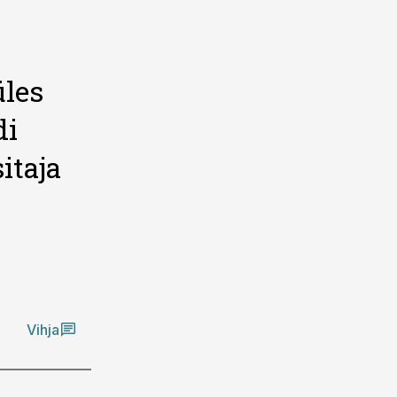
üles
di
itaja
Vihja