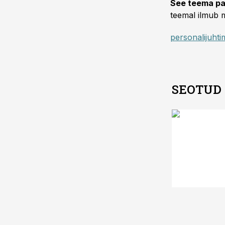
See teema pa
teemal ilmub m
personalijuhti
SEOTUD