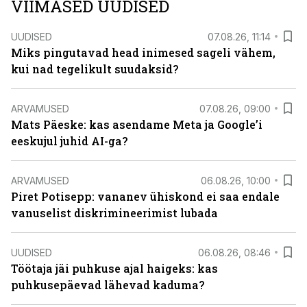
VIIMASED UUDISED
UUDISED
07.08.26, 11:14
Miks pingutavad head inimesed sageli vähem,
kui nad tegelikult suudaksid?
ARVAMUSED
07.08.26, 09:00
Mats Päeske: kas asendame Meta ja Google’i
eeskujul juhid AI-ga?
ARVAMUSED
06.08.26, 10:00
Piret Potisepp: vananev ühiskond ei saa endale
vanuselist diskrimineerimist lubada
UUDISED
06.08.26, 08:46
Töötaja jäi puhkuse ajal haigeks: kas
puhkusepäevad lähevad kaduma?