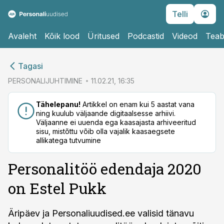
Telli
Avaleht
Kõik lood
Üritused
Podcastid
Videod
Teab
cebook
cebook
Tagasi
Twitter)
Twitter)
PERSONALIJUHTIMINE
11.02.21, 16:35
kedIn
kedIn
Tähelepanu!
Artikkel on enam kui 5 aastat vana
ning kuulub väljaande digitaalsesse arhiivi.
ail
ail
Väljaanne ei uuenda ega kaasajasta arhiveeritud
sisu, mistõttu võib olla vajalik kaasaegsete
k
k
allikatega tutvumine
Personalitöö edendaja 2020
on Estel Pukk
Äripäev ja Personaliuudised.ee valisid tänavu