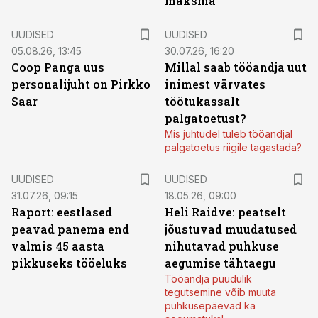
maksma”
UUDISED
UUDISED
05.08.26, 13:45
30.07.26, 16:20
Coop Panga uus
Millal saab tööandja uut
personalijuht on Pirkko
inimest värvates
Saar
töötukassalt
palgatoetust?
Mis juhtudel tuleb tööandjal
palgatoetus riigile tagastada?
UUDISED
UUDISED
31.07.26, 09:15
18.05.26, 09:00
Raport: eestlased
Heli Raidve: peatselt
peavad panema end
jõustuvad muudatused
valmis 45 aasta
nihutavad puhkuse
pikkuseks tööeluks
aegumise tähtaegu
Tööandja puudulik
tegutsemine võib muuta
puhkusepäevad ka