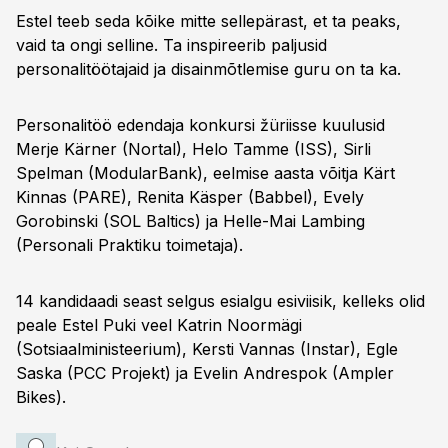
Estel teeb seda kõike mitte sellepärast, et ta peaks,
vaid ta ongi selline. Ta inspireerib paljusid
personalitöötajaid ja disainmõtlemise guru on ta ka.
Personalitöö edendaja konkursi žüriisse kuulusid
Merje Kärner (Nortal), Helo Tamme (ISS), Sirli
Spelman (ModularBank), eelmise aasta võitja Kärt
Kinnas (PARE), Renita Käsper (Babbel), Evely
Gorobinski (SOL Baltics) ja Helle-Mai Lambing
(Personali Praktiku toimetaja).
14 kandidaadi seast selgus esialgu esiviisik, kelleks olid
peale Estel Puki veel Katrin Noormägi
(Sotsiaalministeerium), Kersti Vannas (Instar), Egle
Saska (PCC Projekt) ja Evelin Andrespok (Ampler
Bikes).