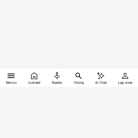
Menüü
Uudised
Raadio
Otsing
AI Chat
Logi sisse
Vana-Lõuna 39/1, 19094 Tallinn
(+372) 667 0111
personaliuudised@personaliuudised.ee