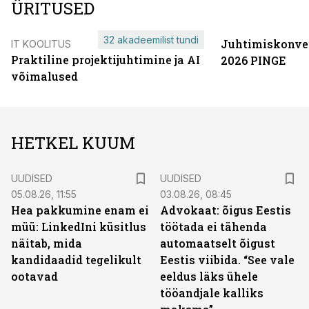
ÜRITUSED
32 akadeemilist tundi
Juhtimiskonve
IT KOOLITUS
Praktiline projektijuhtimine ja AI
2026 PINGE
võimalused
HETKEL KUUM
UUDISED
UUDISED
05.08.26, 11:55
03.08.26, 08:45
Hea pakkumine enam ei
Advokaat: õigus Eestis
müü: LinkedIni küsitlus
töötada ei tähenda
näitab, mida
automaatselt õigust
kandidaadid tegelikult
Eestis viibida. “See vale
ootavad
eeldus läks ühele
tööandjale kalliks