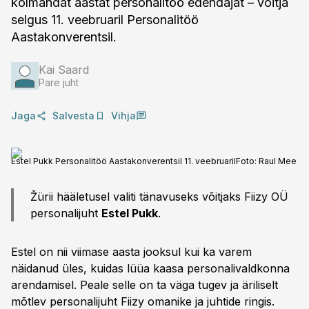
kolmandat aastat personalitöö edendajat – võitja
selgus 11. veebruaril Personalitöö
Aastakonverentsil.
Kai Saard
Pare juht
Jaga
Salvesta
Vihja
Estel Pukk Personalitöö Aastakonverentsil 11. veebruaril
Foto:
Raul Mee
Žürii hääletusel valiti tänavuseks võitjaks Fiizy OÜ
personalijuht
Estel Pukk
.
Estel on nii viimase aasta jooksul kui ka varem
näidanud üles, kuidas lüüa kaasa personalivaldkonna
arendamisel. Peale selle on ta väga tugev ja äriliselt
mõtlev personalijuht Fiizy omanike ja juhtide ringis.