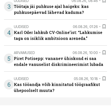
UUDISED
06.08.26, 08:46
3
Töötaja jäi puhkuse ajal haigeks: kas
puhkusepäevad lähevad kaduma?
UUDISED
06.08.26, 01:26
4
Karl Oder lahkub CV-Online’ist: “Lahkumise
taga on isiklik ambitsioon areneda.”
ARVAMUSED
06.08.26, 10:00
5
Piret Potisepp: vananev ühiskond ei saa
endale vanuselist diskrimineerimist lubada
UUDISED
05.08.26, 10:18
6
Kas tööandja võib kinnitatud töögraafikut
ühepoolselt muuta?