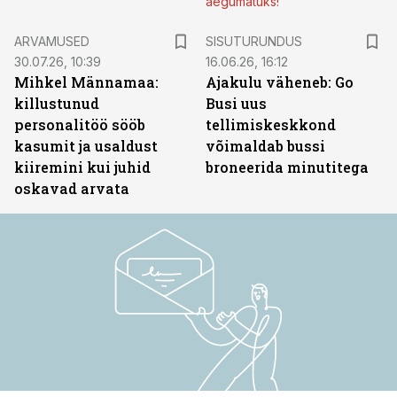
aegumatuks!
ST
ARVAMUSED
SISUTURUNDUS
30.07.26, 10:39
16.06.26, 16:12
Mihkel Männamaa:
Ajakulu väheneb: Go
killustunud
Busi uus
personalitöö sööb
tellimiskeskkond
kasumit ja usaldust
võimaldab bussi
kiiremini kui juhid
broneerida minutitega
oskavad arvata