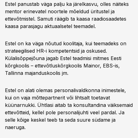
Estel panustab väga palju ka järelkasvu, olles näiteks
mentor erinevatel noortele mõeldud üritustel ja
ettevõtmistel. Samuti räägib ta kaasa raadiosaadetes
kaasa parasjagu aktuaalsetel teemadel.
Estel on ka väga nõutud koolitaja, kui teemadeks on
strateegilised HR-i kompetentsid ja oskused.
Külalisõppejõuna jagab Estel teadmisi mitmes Eesti
kõrgkoolis – ettevõtluskõrgkoolis Mainor, EBS-is,
Tallinna majanduskoolis jm.
Estel on alati olemas personalivaldkonna inimestele,
kui on vaja mõttepartnerit või lihtsalt toetavat
küünarnukki. Ühtlasi aitab ta konsultandina väiksemaid
ettevõtteid, kellel pole personalijuhti veel pardal. Ja
selle kõige keskel teeb ta seda suure südame ja
naeruga.