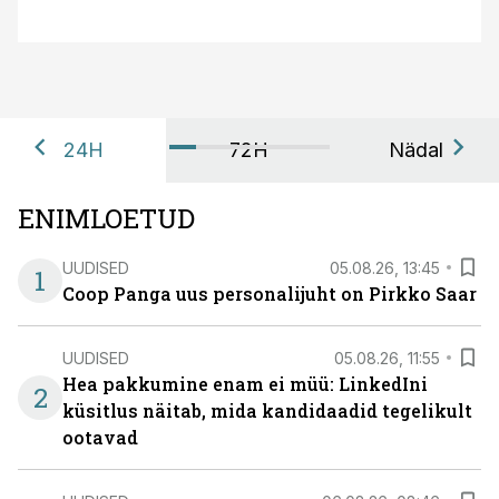
24H
72H
Nädal
ENIMLOETUD
UUDISED
05.08.26, 13:45
1
Coop Panga uus personalijuht on Pirkko Saar
UUDISED
05.08.26, 11:55
Hea pakkumine enam ei müü: LinkedIni
2
küsitlus näitab, mida kandidaadid tegelikult
ootavad