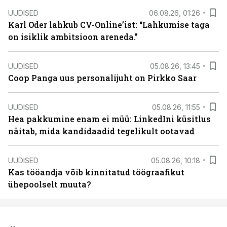
UUDISED
06.08.26, 01:26
Karl Oder lahkub CV-Online’ist: “Lahkumise taga
on isiklik ambitsioon areneda.”
UUDISED
05.08.26, 13:45
Coop Panga uus personalijuht on Pirkko Saar
UUDISED
05.08.26, 11:55
Hea pakkumine enam ei müü: LinkedIni küsitlus
näitab, mida kandidaadid tegelikult ootavad
UUDISED
05.08.26, 10:18
Kas tööandja võib kinnitatud töögraafikut
ühepoolselt muuta?