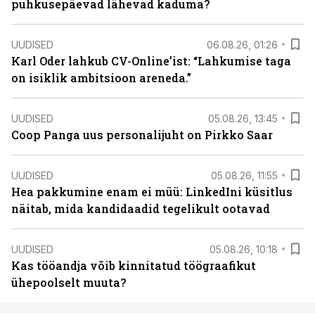
puhkusepäevad lähevad kaduma?
UUDISED
06.08.26, 01:26
Karl Oder lahkub CV-Online’ist: “Lahkumise taga
on isiklik ambitsioon areneda.”
UUDISED
05.08.26, 13:45
Coop Panga uus personalijuht on Pirkko Saar
UUDISED
05.08.26, 11:55
Hea pakkumine enam ei müü: LinkedIni küsitlus
näitab, mida kandidaadid tegelikult ootavad
UUDISED
05.08.26, 10:18
Kas tööandja võib kinnitatud töögraafikut
ühepoolselt muuta?