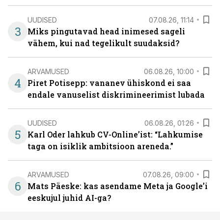
UUDISED
07.08.26, 11:14
3
Miks pingutavad head inimesed sageli
vähem, kui nad tegelikult suudaksid?
ARVAMUSED
06.08.26, 10:00
4
Piret Potisepp: vananev ühiskond ei saa
endale vanuselist diskrimineerimist lubada
UUDISED
06.08.26, 01:26
5
Karl Oder lahkub CV-Online’ist: “Lahkumise
taga on isiklik ambitsioon areneda.”
ARVAMUSED
07.08.26, 09:00
6
Mats Päeske: kas asendame Meta ja Google’i
eeskujul juhid AI-ga?