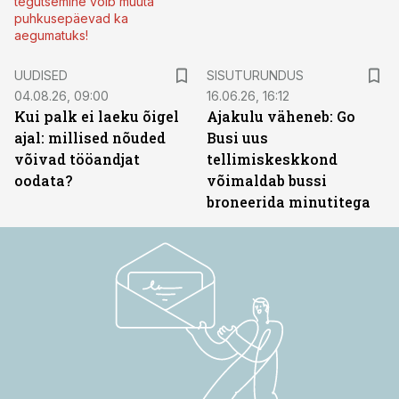
tegutsemine võib muuta
puhkusepäevad ka
aegumatuks!
ST
UUDISED
SISUTURUNDUS
04.08.26, 09:00
16.06.26, 16:12
Kui palk ei laeku õigel
Ajakulu väheneb: Go
ajal: millised nõuded
Busi uus
võivad tööandjat
tellimiskeskkond
oodata?
võimaldab bussi
broneerida minutitega