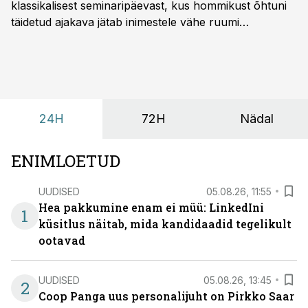
klassikalisest seminaripäevast, kus hommikust õhtuni
täidetud ajakava jätab inimestele vähe ruumi
omavaheliseks suhtluseks. Saates “Lõunapaus”
räägitakse, miks otsivad ettevõtted üha enam paikasid,
kus keskkond ise aitaks inimesed töörežiimist välja
tuua ning looks võimaluse rahulikumaks ja
sisulisemaks koosolemiseks.
24H
72H
Nädal
ENIMLOETUD
UUDISED
05.08.26, 11:55
Hea pakkumine enam ei müü: LinkedIni
1
küsitlus näitab, mida kandidaadid tegelikult
ootavad
UUDISED
05.08.26, 13:45
2
Coop Panga uus personalijuht on Pirkko Saar