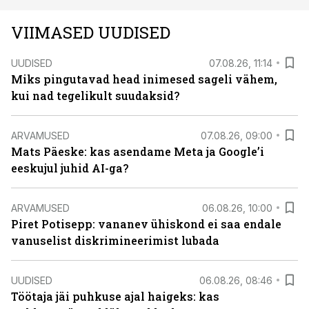
VIIMASED UUDISED
UUDISED
07.08.26, 11:14
Miks pingutavad head inimesed sageli vähem,
kui nad tegelikult suudaksid?
ARVAMUSED
07.08.26, 09:00
Mats Päeske: kas asendame Meta ja Google’i
eeskujul juhid AI-ga?
ARVAMUSED
06.08.26, 10:00
Piret Potisepp: vananev ühiskond ei saa endale
vanuselist diskrimineerimist lubada
UUDISED
06.08.26, 08:46
Töötaja jäi puhkuse ajal haigeks: kas