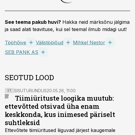
See teema pakub huvi?
Hakka neid märksõnu jälgima
ja saad alati teavituse, kui sel teemal ilmub midagi uut!
Tööhõive
Välistööjõud
Mihkel Nestor
SEB PANK AS
SEOTUD LOOD
SISUTURUNDUS
20.05.26, 11:00
ST
Tiimiürituste loogika muutub:
ettevõtted otsivad üha enam
keskkonda, kus inimesed päriselt
suhtleksid
Ettevõtete tiimiüritused liiguvad järjest kaugemale