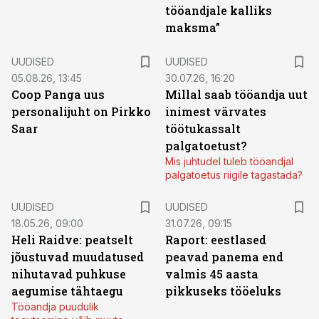
tööandjale kalliks
maksma”
UUDISED
UUDISED
05.08.26, 13:45
30.07.26, 16:20
Coop Panga uus
Millal saab tööandja uut
personalijuht on Pirkko
inimest värvates
Saar
töötukassalt
palgatoetust?
Mis juhtudel tuleb tööandjal
palgatoetus riigile tagastada?
UUDISED
UUDISED
18.05.26, 09:00
31.07.26, 09:15
Heli Raidve: peatselt
Raport: eestlased
jõustuvad muudatused
peavad panema end
nihutavad puhkuse
valmis 45 aasta
aegumise tähtaegu
pikkuseks tööeluks
Tööandja puudulik