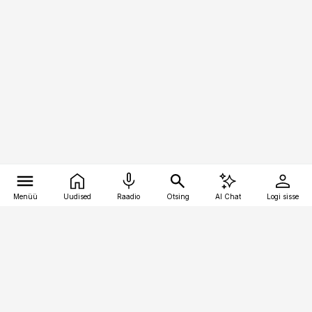
Menüü
Uudised
Raadio
Otsing
AI Chat
Logi sisse
Vana-Lõuna 39/1, 19094 Tallinn
(+372) 667 0111
personaliuudised@personaliuudised.ee