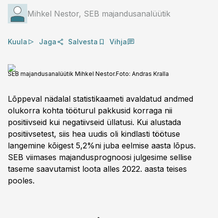
Mihkel Nestor, SEB majandusanalüütik
Kuula
Jaga
Salvesta
Vihja
SEB majandusanalüütik Mihkel Nestor.
Foto:
Andras Kralla
Lõppeval nädalal statistikaameti avaldatud andmed
olukorra kohta tööturul pakkusid korraga nii
positiivseid kui negatiivseid üllatusi. Kui alustada
positiivsetest, siis hea uudis oli kindlasti töötuse
langemine kõigest 5,2%ni juba eelmise aasta lõpus.
SEB viimases majandusprognoosi julgesime sellise
taseme saavutamist loota alles 2022. aasta teises
pooles.