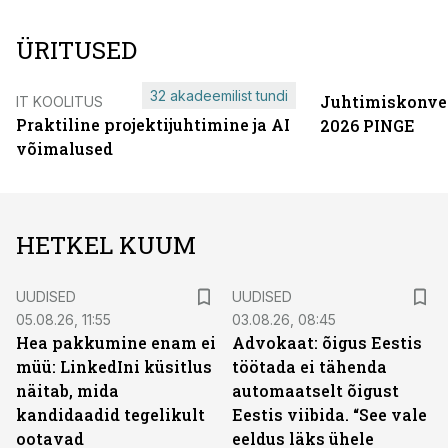
ÜRITUSED
32 akadeemilist tundi
Juhtimiskonve
IT KOOLITUS
Praktiline projektijuhtimine ja AI
2026 PINGE
võimalused
HETKEL KUUM
UUDISED
UUDISED
05.08.26, 11:55
03.08.26, 08:45
Hea pakkumine enam ei
Advokaat: õigus Eestis
müü: LinkedIni küsitlus
töötada ei tähenda
näitab, mida
automaatselt õigust
kandidaadid tegelikult
Eestis viibida. “See vale
ootavad
eeldus läks ühele