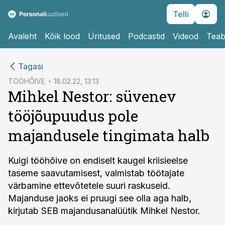
Telli
Avaleht
Kõik lood
Üritused
Podcastid
Videod
Teab
cebook
Tagasi
Twitter)
TÖÖHÕIVE
18.02.22, 13:13
Mihkel Nestor: süvenev
kedIn
tööjõupuudus pole
ail
majandusele tingimata halb
k
Kuigi tööhõive on endiselt kaugel kriisieelse
taseme saavutamisest, valmistab töötajate
värbamine ettevõtetele suuri raskuseid.
Majanduse jaoks ei pruugi see olla aga halb,
kirjutab SEB majandusanalüütik Mihkel Nestor.