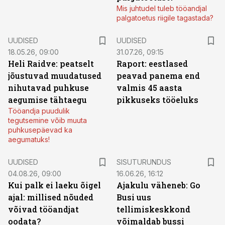
Mis juhtudel tuleb tööandjal
palgatoetus riigile tagastada?
UUDISED
UUDISED
18.05.26, 09:00
31.07.26, 09:15
Heli Raidve: peatselt
Raport: eestlased
jõustuvad muudatused
peavad panema end
nihutavad puhkuse
valmis 45 aasta
aegumise tähtaegu
pikkuseks tööeluks
Tööandja puudulik
tegutsemine võib muuta
puhkusepäevad ka
aegumatuks!
ST
UUDISED
SISUTURUNDUS
04.08.26, 09:00
16.06.26, 16:12
Kui palk ei laeku õigel
Ajakulu väheneb: Go
ajal: millised nõuded
Busi uus
võivad tööandjat
tellimiskeskkond
oodata?
võimaldab bussi