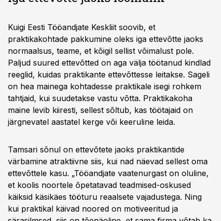
Kuigi Eesti Tööandjate Keskliit soovib, et
praktikakohtade pakkumine oleks iga ettevõtte jaoks
normaalsus, teame, et kõigil sellist võimalust pole.
Paljud suured ettevõtted on aga välja töötanud kindlad
reeglid, kuidas praktikante ettevõttesse leitakse. Sageli
on hea mainega kohtadesse praktikale isegi rohkem
tahtjaid, kui suudetakse vastu võtta. Praktikakoha
maine levib kiiresti, sellest sõltub, kas töötajaid on
järgnevatel aastatel kerge või keeruline leida.
Tamsari sõnul on ettevõtete jaoks praktikantide
värbamine atraktiivne siis, kui nad näevad sellest oma
ettevõttele kasu. „Tööandjate vaatenurgast on oluline,
et koolis noortele õpetatavad teadmised-oskused
käiksid käsikäes tööturu reaalsete vajadustega. Ning
kui praktikal käivad noored on motiveeritud ja
särasilmsed, siis on tõenäoline, et sama firma võtab ka