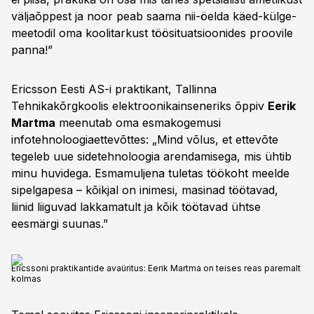
väljaõppest ja noor peab saama nii-öelda käed-külge-
meetodil oma koolitarkust töösituatsioonides proovile
panna!”
Ericsson Eesti AS-i praktikant, Tallinna
Tehnikakõrgkoolis elektroonikainseneriks õppiv
Eerik
Martma
meenutab oma esmakogemusi
infotehnoloogiaettevõttes: „Mind võlus, et ettevõte
tegeleb uue sidetehnoloogia arendamisega, mis ühtib
minu huvidega. Esmamuljena tuletas töökoht meelde
sipelgapesa – kõikjal on inimesi, masinad töötavad,
liinid liiguvad lakkamatult ja kõik töötavad ühtse
eesmärgi suunas.”
Ericssoni praktikantide avaüritus: Eerik Martma on teises reas paremalt
kolmas