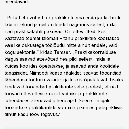
arendavad.
„Paljud ettevõtted on praktika teema enda jaoks hästi
läbi mõelnud ja neil on kindel nägemus sellest, miks
nad praktikakohti pakuvad. On ettevõtteid, kes
vaatavad teemat laiemalt – tänu praktikale koolitakse
vajalike oskustega tööjõudu mitte ainult endale, vaid
kogu sektorile,” kiidab Tamsar. „Praktikakorralduse
käigus saavad ettevõtted hea pildi sellest, mida ja
kuidas koolides õpetatakse, ja saavad anda koolidele
tagasisidet. Niimoodi kaasa rääkides saavad tööandjad
lähendada tööturu vajadusi ja koolis õpetatavat. Lisaks
hindavad tööandjad praktikante selle poolest, et nad
toovad ettevõttesse uusi teadmisi ja praktikante
juhendades arenevad juhendajad. Seega on igale
tööandjale praktikantide võtmine pikemas perspektiivis
ainult kasu toov tegevus.”