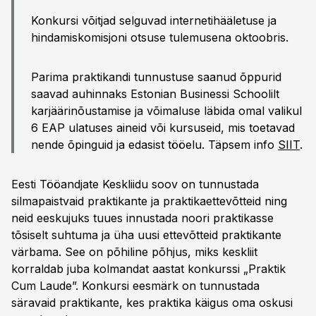
Konkursi võitjad selguvad internetihääletuse ja
hindamiskomisjoni otsuse tulemusena oktoobris.
Parima praktikandi tunnustuse saanud õppurid
saavad auhinnaks Estonian Businessi Schoolilt
karjäärinõustamise ja võimaluse läbida omal valikul
6 EAP ulatuses aineid või kursuseid, mis toetavad
nende õpinguid ja edasist tööelu. Täpsem info
SIIT
.
Eesti Tööandjate Keskliidu soov on tunnustada
silmapaistvaid praktikante ja praktikaettevõtteid ning
neid eeskujuks tuues innustada noori praktikasse
tõsiselt suhtuma ja üha uusi ettevõtteid praktikante
värbama. See on põhiline põhjus, miks keskliit
korraldab juba kolmandat aastat konkurssi „Praktik
Cum Laude”. Konkursi eesmärk on tunnustada
säravaid praktikante, kes praktika käigus oma oskusi