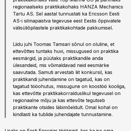
regionaalseks praktikakohaks HANZA Mechanics
Tartu AS. Sel aastal tunnustati ka Ericsson Eesti
AS-i silmapaistva tegevuse eest Eestis õppivatele
välisüliõpilastele praktikakohtade pakkumisel.
Liidu juhi Toomas Tamsari sõnul on oluline, et
ettevõttes tuntaks huvi, missugused on praktika
eesmärgid, ja püütaks praktikandile anda
ülesandeid, mis võimaldavad neid eesmärke
saavutada. Samuti arvestab liit konkursil, kas
praktikandi juhendamine on tagatud, kas on
tagatud tööohutus, missugune on koostöö kooliga,
kas ettevõtte praktikakorralduslikul tegevusel on
regionaalne mõju ja kas ettevõte tegutseb
praktikante otsides läbimõeldult. Omal kohal on
kindlasti ka tublide juhendajate tunnustamine.
Lisaks on Eesti Energias töötajaid, kes ka ise oma