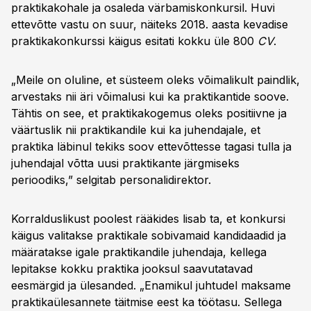
praktikakohale ja osaleda värbamiskonkursil. Huvi
ettevõtte vastu on suur, näiteks 2018. aasta kevadise
praktikakonkurssi käigus esitati kokku üle 800
CV
.
„Meile on oluline, et süsteem oleks võimalikult paindlik,
arvestaks nii äri võimalusi kui ka praktikantide soove.
Tähtis on see, et praktikakogemus oleks positiivne ja
väärtuslik nii praktikandile kui ka juhendajale, et
praktika läbinul tekiks soov ettevõttesse tagasi tulla ja
juhendajal võtta uusi praktikante järgmiseks
perioodiks,” selgitab personalidirektor.
Korralduslikust poolest rääkides lisab ta, et konkursi
käigus valitakse praktikale sobivamaid kandidaadid ja
määratakse igale praktikandile juhendaja, kellega
lepitakse kokku praktika jooksul saavutatavad
eesmärgid ja ülesanded. „Enamikul juhtudel maksame
praktikaülesannete täitmise eest ka töötasu. Sellega