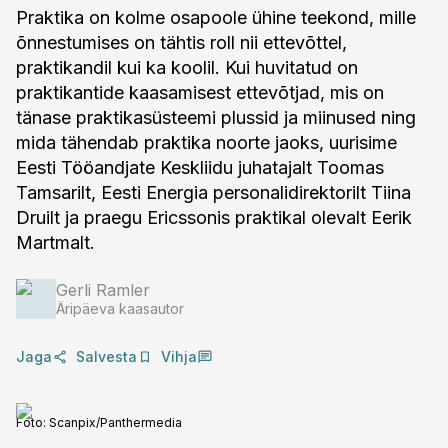
Praktika on kolme osapoole ühine teekond, mille
õnnestumises on tähtis roll nii ettevõttel,
praktikandil kui ka koolil. Kui huvitatud on
praktikantide kaasamisest ettevõtjad, mis on
tänase praktikasüsteemi plussid ja miinused ning
mida tähendab praktika noorte jaoks, uurisime
Eesti Tööandjate Keskliidu juhatajalt Toomas
Tamsarilt, Eesti Energia personalidirektorilt Tiina
Druilt ja praegu Ericssonis praktikal olevalt Eerik
Martmalt.
Gerli Ramler
Äripäeva kaasautor
Jaga
Salvesta
Vihja
Foto:
Scanpix/Panthermedia