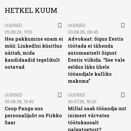
HETKEL KUUM
UUDISED
UUDISED
05.08.26, 11:55
03.08.26, 08:45
Hea pakkumine enam ei
Advokaat: õigus Eestis
müü: LinkedIni küsitlus
töötada ei tähenda
näitab, mida
automaatselt õigust
kandidaadid tegelikult
Eestis viibida. “See vale
ootavad
eeldus läks ühele
tööandjale kalliks
maksma”
UUDISED
UUDISED
05.08.26, 13:45
30.07.26, 16:20
Coop Panga uus
Millal saab tööandja uut
personalijuht on Pirkko
inimest värvates
Saar
töötukassalt
palgatoetust?