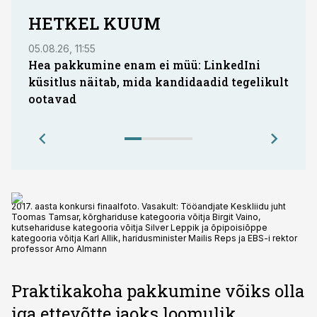
HETKEL KUUM
05.08.26, 11:55
05.08.
Hea pakkumine enam ei müü: LinkedIni
Coop
küsitlus näitab, mida kandidaadid tegelikult
Saar
ootavad
2017. aasta konkursi finaalfoto. Vasakult: Tööandjate Keskliidu juht
Toomas Tamsar, kõrghariduse kategooria võitja Birgit Vaino,
kutsehariduse kategooria võitja Silver Leppik ja õpipoisiõppe
kategooria võitja Karl Allik, haridusminister Mailis Reps ja EBS-i rektor
professor Arno Almann
Praktikakoha pakkumine võiks olla
iga ettevõtte jaoks loomulik