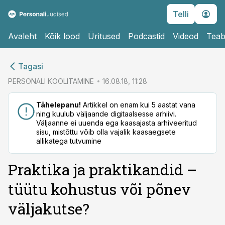
Telli
Avaleht
Kõik lood
Üritused
Podcastid
Videod
Teab
cebook
cebook
Tagasi
Twitter)
Twitter)
PERSONALI KOOLITAMINE
16.08.18, 11:28
kedIn
kedIn
Tähelepanu!
Artikkel on enam kui 5 aastat vana
ning kuulub väljaande digitaalsesse arhiivi.
ail
ail
Väljaanne ei uuenda ega kaasajasta arhiveeritud
sisu, mistõttu võib olla vajalik kaasaegsete
k
k
allikatega tutvumine
Praktika ja praktikandid –
tüütu kohustus või põnev
väljakutse?