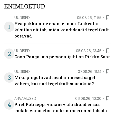
ENIMLOETUD
UUDISED
05.08.26, 11:55
Hea pakkumine enam ei müü: LinkedIni
1
küsitlus näitab, mida kandidaadid tegelikult
ootavad
UUDISED
05.08.26, 13:45
2
Coop Panga uus personalijuht on Pirkko Saar
UUDISED
07.08.26, 11:14
3
Miks pingutavad head inimesed sageli
vähem, kui nad tegelikult suudaksid?
ARVAMUSED
06.08.26, 10:00
4
Piret Potisepp: vananev ühiskond ei saa
endale vanuselist diskrimineerimist lubada