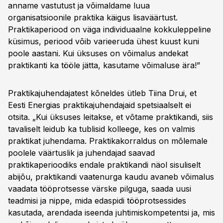
anname vastutust ja võimaldame luua
organisatsioonile praktika käigus lisaväärtust.
Praktikaperiood on väga individuaalne kokkuleppeline
küsimus, periood võib varieeruda ühest kuust kuni
poole aastani. Kui üksuses on võimalus andekat
praktikanti ka tööle jätta, kasutame võimaluse ära!”
Praktikajuhendajatest kõneldes ütleb Tiina Drui, et
Eesti Energias praktikajuhendajaid spetsiaalselt ei
otsita. „Kui üksuses leitakse, et võtame praktikandi, siis
tavaliselt leidub ka tublisid kolleege, kes on valmis
praktikat juhendama. Praktikakorraldus on mõlemale
poolele väärtuslik ja juhendajad saavad
praktikaperioodiks endale praktikandi näol sisuliselt
abijõu, praktikandi vaatenurga kaudu avaneb võimalus
vaadata tööprotsesse värske pilguga, saada uusi
teadmisi ja nippe, mida edaspidi tööprotsessides
kasutada, arendada iseenda juhtimiskompetentsi ja, mis