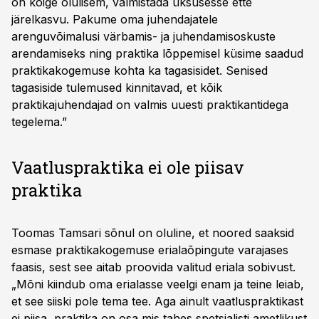
on kõige olulisem, valmistada üksusesse ette
järelkasvu. Pakume oma juhendajatele
arenguvõimalusi värbamis- ja juhendamisoskuste
arendamiseks ning praktika lõppemisel küsime saadud
praktikakogemuse kohta ka tagasisidet. Senised
tagasiside tulemused kinnitavad, et kõik
praktikajuhendajad on valmis uuesti praktikantidega
tegelema.”
Vaatluspraktika ei ole piisav
praktika
Toomas Tamsari sõnul on oluline, et noored saaksid
esmase praktikakogemuse erialaõpingute varajases
faasis, sest see aitab proovida valitud eriala sobivust.
„Mõni kiindub oma erialasse veelgi enam ja teine leiab,
et see siiski pole tema tee. Aga ainult vaatluspraktikast
ei piisa, praktika on osa mis tahes spetsialisti ametlikust