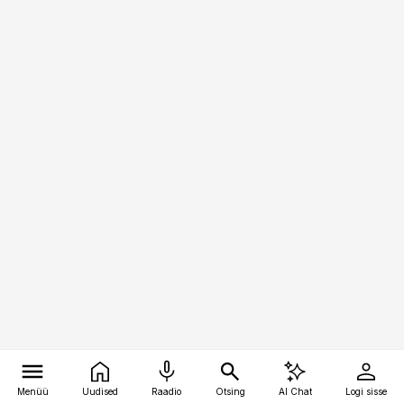
Menüü
Uudised
Raadio
Otsing
AI Chat
Logi sisse