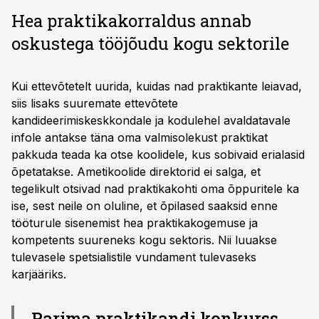
Hea praktikakorraldus annab
oskustega tööjõudu kogu sektorile
Kui ettevõtetelt uurida, kuidas nad praktikante leiavad,
siis lisaks suuremate ettevõtete
kandideerimiskeskkondale ja kodulehel avaldatavale
infole antakse täna oma valmisolekust praktikat
pakkuda teada ka otse koolidele, kus sobivaid erialasid
õpetatakse. Ametikoolide direktorid ei salga, et
tegelikult otsivad nad praktikakohti oma õppuritele ka
ise, sest neile on oluline, et õpilased saaksid enne
tööturule sisenemist hea praktikakogemuse ja
kompetents suureneks kogu sektoris. Nii luuakse
tulevasele spetsialistile vundament tulevaseks
karjääriks.
Parima praktikandi konkurss