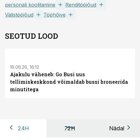
personali koolitamine
Renditööjõud
Välistööjõud
Tööhõive
SEOTUD LOOD
ST
16.06.26, 16:12
Ajakulu väheneb: Go Busi uus
tellimiskeskkond võimaldab bussi broneerida
minutitega
24H
72H
Nädal