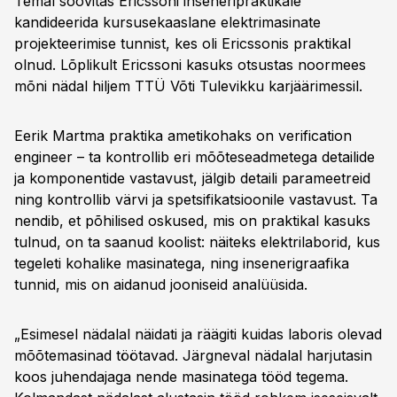
Temal soovitas Ericssoni inseneripraktikale
kandideerida kursusekaaslane elektrimasinate
projekteerimise tunnist, kes oli Ericssonis praktikal
olnud. Lõplikult Ericssoni kasuks otsustas noormees
mõni nädal hiljem TTÜ Võti Tulevikku karjäärimessil.
Eerik Martma praktika ametikohaks on verification
engineer – ta kontrollib eri mõõteseadmetega detailide
ja komponentide vastavust, jälgib detaili parameetreid
ning kontrollib värvi ja spetsifikatsioonile vastavust. Ta
nendib, et põhilised oskused, mis on praktikal kasuks
tulnud, on ta saanud koolist: näiteks elektrilaborid, kus
tegeleti kohalike masinatega, ning insenerigraafika
tunnid, mis on aidanud jooniseid analüüsida.
„Esimesel nädalal näidati ja räägiti kuidas laboris olevad
mõõtemasinad töötavad. Järgneval nädalal harjutasin
koos juhendajaga nende masinatega tööd tegema.