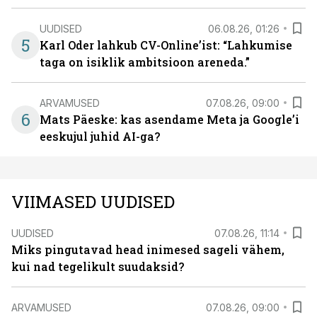
UUDISED
06.08.26, 01:26
5
Karl Oder lahkub CV-Online’ist: “Lahkumise
taga on isiklik ambitsioon areneda.”
ARVAMUSED
07.08.26, 09:00
6
Mats Päeske: kas asendame Meta ja Google’i
eeskujul juhid AI-ga?
VIIMASED UUDISED
UUDISED
07.08.26, 11:14
Miks pingutavad head inimesed sageli vähem,
kui nad tegelikult suudaksid?
ARVAMUSED
07.08.26, 09:00