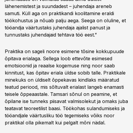
lähenemistest ja suundadest – juhendaja areneb
samuti. Küll aga on praktikandi koolitamine eraldi
töökohustus ja nõuab palju aega. Seega on oluline, et
tööandja väärtustaks juhendaja ajalist panust ja
tunnustaks juhendajaid tehtava töö eest.”
Praktika on sageli noore esimene tõsine kokkupuude
õpitava erialaga. Sellega loob ettevõte esimesed
emotsioonid ja reaalse kogemuse ning noor saab
kinnitust, kas õpitav eriala üldse sobib talle. Praktikale
minekuks on üldiselt õppekavas kindlaks määratud
teatud periood, mis sõltuvalt erialast langeb enamasti
teisele õppeaastale. Tamsari sõnul on peamine, et
õpilane ise tunneks piisavat valmisolekut ja omaks juba
teatavat teoreetilist baasi. Töökohas sulandumiseks ja
tööandjale väärtusliku töö tegemiseks võiks noor
praktikal olla pikemalt kui pelgalt mõni nädal.