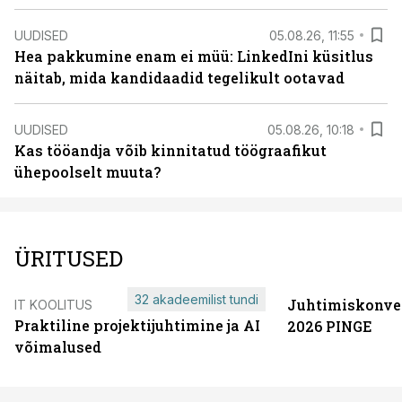
UUDISED
05.08.26, 11:55
Hea pakkumine enam ei müü: LinkedIni küsitlus
näitab, mida kandidaadid tegelikult ootavad
UUDISED
05.08.26, 10:18
Kas tööandja võib kinnitatud töögraafikut
ühepoolselt muuta?
ÜRITUSED
32 akadeemilist tundi
Juhtimiskonve
IT KOOLITUS
Praktiline projektijuhtimine ja AI
2026 PINGE
võimalused