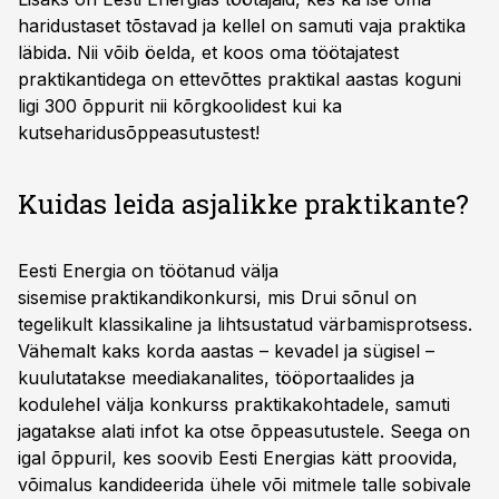
haridustaset tõstavad ja kellel on samuti vaja praktika
läbida. Nii võib öelda, et koos oma töötajatest
praktikantidega on ettevõttes praktikal aastas koguni
ligi 300 õppurit nii kõrgkoolidest kui ka
kutseharidusõppeasutustest!
Kuidas leida asjalikke praktikante?
Eesti Energia on töötanud välja
sisemise praktikandikonkursi, mis Drui sõnul on
tegelikult klassikaline ja lihtsustatud värbamisprotsess.
Vähemalt kaks korda aastas – kevadel ja sügisel –
kuulutatakse meediakanalites, tööportaalides ja
kodulehel välja konkurss praktikakohtadele, samuti
jagatakse alati infot ka otse õppeasutustele. Seega on
igal õppuril, kes soovib Eesti Energias kätt proovida,
võimalus kandideerida ühele või mitmele talle sobivale