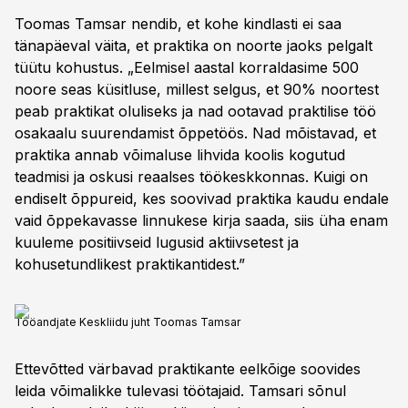
Toomas Tamsar nendib, et kohe kindlasti ei saa
tänapäeval väita, et praktika on noorte jaoks pelgalt
tüütu kohustus. „Eelmisel aastal korraldasime 500
noore seas küsitluse, millest selgus, et 90% noortest
peab praktikat oluliseks ja nad ootavad praktilise töö
osakaalu suurendamist õppetöös. Nad mõistavad, et
praktika annab võimaluse lihvida koolis kogutud
teadmisi ja oskusi reaalses töökeskkonnas. Kuigi on
endiselt õppureid, kes soovivad praktika kaudu endale
vaid õppekavasse linnukese kirja saada, siis üha enam
kuuleme positiivseid lugusid aktiivsetest ja
kohusetundlikest praktikantidest.”
Tööandjate Keskliidu juht Toomas Tamsar
Ettevõtted värbavad praktikante eelkõige soovides
leida võimalikke tulevasi töötajaid. Tamsari sõnul