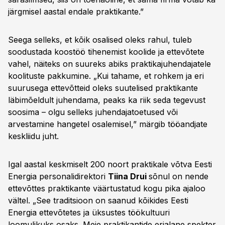
järgmisel aastal endale praktikante.”
Seega selleks, et kõik osalised oleks rahul, tuleb
soodustada koostöö tihenemist koolide ja ettevõtete
vahel, näiteks on suureks abiks praktikajuhendajatele
koolituste pakkumine. „Kui tahame, et rohkem ja eri
suurusega ettevõtteid oleks suutelised praktikante
läbimõeldult juhendama, peaks ka riik seda tegevust
soosima – olgu selleks juhendajatoetused või
arvestamine hangetel osalemisel,” märgib tööandjate
keskliidu juht.
Igal aastal keskmiselt 200 noort praktikale võtva Eesti
Energia personalidirektori
Tiina Drui
sõnul on nende
ettevõttes praktikante väärtustatud kogu pika ajaloo
vältel. „See traditsioon on saanud kõikides Eesti
Energia ettevõtetes ja üksustes töökultuuri
loomulikuks osaks. Meie praktikantide erialane spekter