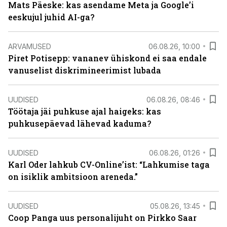
Mats Päeske: kas asendame Meta ja Google’i
eeskujul juhid AI-ga?
ARVAMUSED
06.08.26, 10:00
Piret Potisepp: vananev ühiskond ei saa endale
vanuselist diskrimineerimist lubada
UUDISED
06.08.26, 08:46
Töötaja jäi puhkuse ajal haigeks: kas
puhkusepäevad lähevad kaduma?
UUDISED
06.08.26, 01:26
Karl Oder lahkub CV-Online’ist: “Lahkumise taga
on isiklik ambitsioon areneda.”
UUDISED
05.08.26, 13:45
Coop Panga uus personalijuht on Pirkko Saar