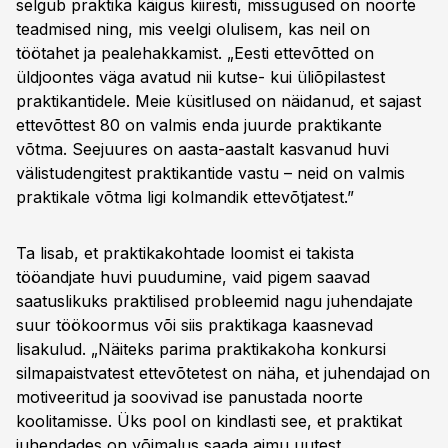
selgub praktika käigus kiiresti, missugused on noorte
teadmised ning, mis veelgi olulisem, kas neil on
töötahet ja pealehakkamist. „Eesti ettevõtted on
üldjoontes väga avatud nii kutse- kui üliõpilastest
praktikantidele. Meie küsitlused on näidanud, et sajast
ettevõttest 80 on valmis enda juurde praktikante
võtma. Seejuures on aasta-aastalt kasvanud huvi
välistudengitest praktikantide vastu – neid on valmis
praktikale võtma ligi kolmandik ettevõtjatest.”
Ta lisab, et praktikakohtade loomist ei takista
tööandjate huvi puudumine, vaid pigem saavad
saatuslikuks praktilised probleemid nagu juhendajate
suur töökoormus või siis praktikaga kaasnevad
lisakulud. „Näiteks parima praktikakoha konkursi
silmapaistvatest ettevõtetest on näha, et juhendajad on
motiveeritud ja soovivad ise panustada noorte
koolitamisse. Üks pool on kindlasti see, et praktikat
juhendades on võimalus saada aimu uutest