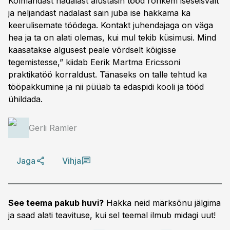
Kolmandast nädalast alustasin tööd rohkem iseseisvalt
ja neljandast nädalast sain juba ise hakkama ka
keerulisemate töödega. Kontakt juhendajaga on väga
hea ja ta on alati olemas, kui mul tekib küsimusi. Mind
kaasatakse algusest peale võrdselt kõigisse
tegemistesse,” kiidab Eerik Martma Ericssoni
praktikatöö korraldust. Tänaseks on talle tehtud ka
tööpakkumine ja nii püüab ta edaspidi kooli ja tööd
ühildada.
Gerli Ramler
Jaga
Vihja
See teema pakub huvi?
Hakka neid märksõnu jälgima
ja saad alati teavituse, kui sel teemal ilmub midagi uut!