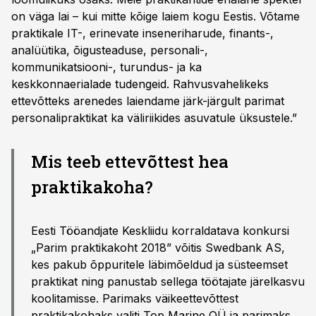
on väga lai – kui mitte kõige laiem kogu Eestis. Võtame
praktikale IT-, erinevate inseneriharude, finants-,
analüütika, õigusteaduse, personali-,
kommunikatsiooni-, turundus- ja ka
keskkonnaerialade tudengeid. Rahvusvahelikeks
ettevõtteks arenedes laiendame järk-järgult parimat
personalipraktikat ka väliriikides asuvatule üksustele.”
Mis teeb ettevõttest hea
praktikakoha?
Eesti Tööandjate Keskliidu korraldatava konkursi
„Parim praktikakoht 2018” võitis Swedbank AS,
kes pakub õppuritele läbimõeldud ja süsteemset
praktikat ning panustab sellega töötajate järelkasvu
koolitamisse. Parimaks väikeettevõttest
praktikakohaks valiti Top Marine OÜ ja parimaks