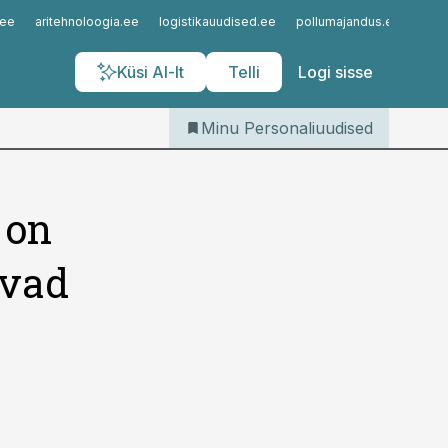
Iseteenindus
.ee
aritehnoloogia.ee
logistikauudised.ee
pollumajandus.ee
kinn
Telli Personaliuudised
Küsi AI-lt
Telli
Logi sisse
Minu Personaliuudised
 on
avad