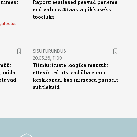
 inimest
Raport: eestlased peavad panema
end valmis 45 aasta pikkuseks
tööeluks
lgatoetus
ST
SISUTURUNDUS
20.05.26, 11:00
müü:
Tiimiürituste loogika muutub:
b, mida
ettevõtted otsivad üha enam
ootavad
keskkonda, kus inimesed päriselt
suhtleksid