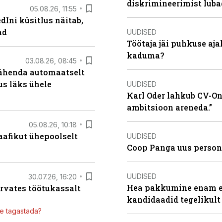
diskrimineerimist lub
05.08.26, 11:55
Ini küsitlus näitab,
ad
UUDISED
Töötaja jäi puhkuse aj
kaduma?
03.08.26, 08:45
tähenda automaatselt
dus läks ühele
UUDISED
Karl Oder lahkub CV-Onl
ambitsioon areneda.”
05.08.26, 10:18
aafikut ühepoolselt
UUDISED
Coop Panga uus persona
UUDISED
30.07.26, 16:20
Hea pakkumine enam ei
ärvates töötukassalt
kandidaadid tegelikult
ile tagastada?