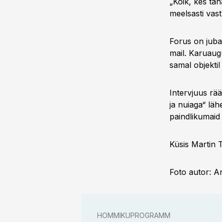
„Kõik, kes tä
meelsasti vas
Forus on juba
mail. Karuaug
samal objektil
Intervjuus rä
ja nuiaga“ lä
paindlikumaid 
Küsis Martin 
Foto autor: A
HOMMIKUPROGRAMM