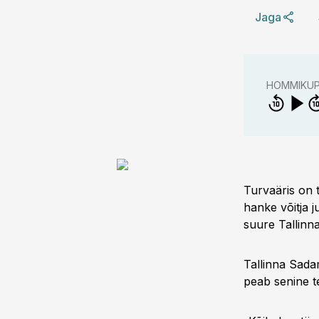
Jaga
HOMMIKU
Turvaäris on 
hanke võitja j
suure Tallinn
Tallinna Sadam
peab senine 