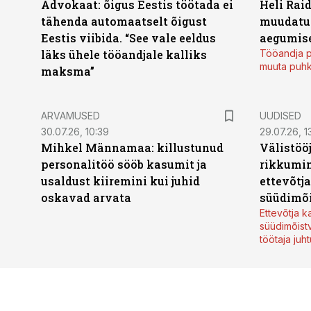
Advokaat: õigus Eestis töötada ei
Heli Raid
tähenda automaatselt õigust
muudatu
Eestis viibida. “See vale eeldus
aegumise
läks ühele tööandjale kalliks
Tööandja p
muuta puh
maksma”
ARVAMUSED
UUDISED
30.07.26, 10:39
29.07.26, 1
Mihkel Männamaa: killustunud
Välistöö
personalitöö sööb kasumit ja
rikkumin
usaldust kiiremini kui juhid
ettevõtj
oskavad arvata
süüdimõ
Ettevõtja 
süüdimõist
töötaja juh