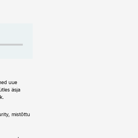
hed uue
tles äsja
k.
ity, mistõttu