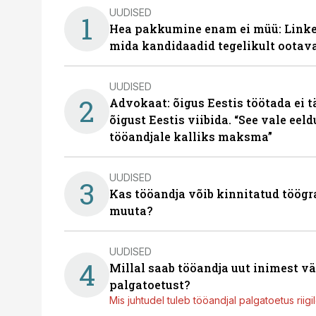
UUDISED
1
Hea pakkumine enam ei müü: Linked
mida kandidaadid tegelikult ootav
UUDISED
2
Advokaat: õigus Eestis töötada ei 
õigust Eestis viibida. “See vale eel
tööandjale kalliks maksma”
UUDISED
3
Kas tööandja võib kinnitatud töögr
muuta?
UUDISED
4
Millal saab tööandja uut inimest v
palgatoetust?
Mis juhtudel tuleb tööandjal palgatoetus riig