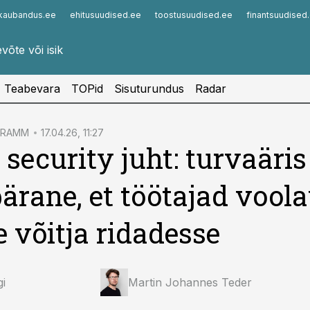
kaubandus.ee
ehitusuudised.ee
toostusuudised.ee
finantsuudised
Infopank
Radar
Teabevara
TOPid
Sisuturundus
Radar
GRAMM
17.04.26, 11:27
 security juht: turvaäris
ärane, et töötajad vool
 võitja ridadesse
gi
Martin Johannes Teder