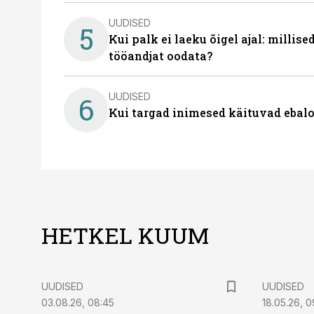
UUDISED
5
Kui palk ei laeku õigel ajal: millis
tööandjat oodata?
UUDISED
6
Kui targad inimesed käituvad ebalo
HETKEL KUUM
UUDISED
UUDISED
03.08.26, 08:45
18.05.26, 0