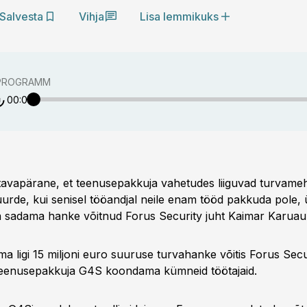
Salvesta
Vihja
Lisa lemmikuks
PROGRAMM
00:00
tavapärane, et teenusepakkuja vahetudes liiguvad turvame
uurde, kui senisel tööandjal neile enam tööd pakkuda pole, ü
a sadama hanke võitnud Forus Security juht Kaimar Karuau
a ligi 15 miljoni euro suuruse turvahanke võitis Forus Secur
teenusepakkuja G4S koondama kümneid töötajaid.