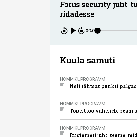
Forus security juht: 
ridadesse
00:00
Kuula samuti
HOMMIKUPROGRAMM
Neli tähtsat punkti palg
HOMMIKUPROGRAMM
Topelttöö väheneb: peagi
HOMMIKUPROGRAMM
Riigiameti juht: teame, mi