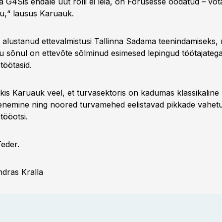
na G4Sis endale uut rolli ei leia, on Forusesse oodatud – v
tu,“ lausus Karuauk.
 alustanud ettevalmistusi Tallinna Sadama teenindamiseks, 
u sõnul on ettevõte sõlminud esimesed lepingud töötajateg
 töötasid.
äkis Karuauk veel, et turvasektoris on kadumas klassikalin
henemine ning noored turvamehed eelistavad pikkade vahet
tööotsi.
Teder.
ndras Kralla