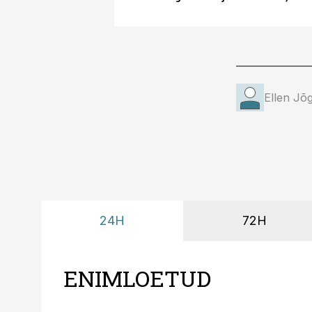
Ellen Jõg
24H
72H
ENIMLOETUD