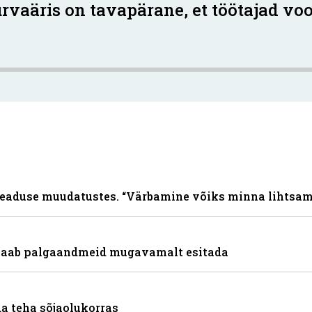
turvaäris on tavapärane, et töötajad v
aseaduse muudatustes. “Värbamine võiks minna lihtsa
 saab palgaandmeid mugavamalt esitada
da teha sõjaolukorras