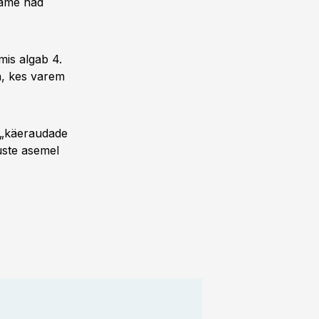
õtame nad
mis algab 4.
a, kes varem
e „käeraudade
uste asemel