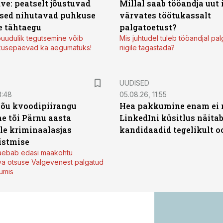
ve: peatselt jõustuvad
Millal saab tööandja uut
sed nihutavad puhkuse
värvates töötukassalt
 tähtaegu
palgatoetust?
uudulik tegutsemine võib
Mis juhtudel tuleb tööandjal pa
kusepäevad ka aegumatuks!
riigile tagastada?
UUDISED
3:48
05.08.26, 11:55
jõu kvoodipiirangu
Hea pakkumine enam ei 
e tõi Pärnu aasta
LinkedIni küsitlus näita
ale kriminaalasjas
kandidaadid tegelikult 
istmise
kaebab edasi maakohtu
va otsuse Valgevenest palgatud
tumis