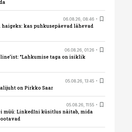
ada
06.08.26, 08:46
al haigeks: kas puhkusepäevad lähevad
06.08.26, 01:26
ine’ist: “Lahkumise taga on isiklik
05.08.26, 13:45
lijuht on Pirkko Saar
05.08.26, 11:55
 müü: LinkedIni küsitlus näitab, mida
 ootavad