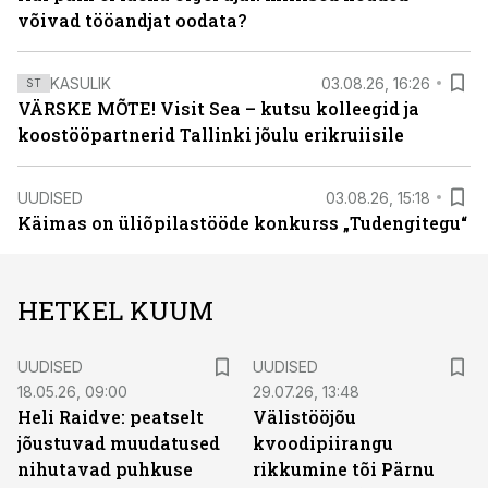
võivad tööandjat oodata?
KASULIK
03.08.26, 16:26
ST
VÄRSKE MÕTE! Visit Sea – kutsu kolleegid ja
koostööpartnerid Tallinki jõulu erikruiisile
UUDISED
03.08.26, 15:18
Käimas on üliõpilastööde konkurss „Tudengitegu“
HETKEL KUUM
UUDISED
UUDISED
18.05.26, 09:00
29.07.26, 13:48
Heli Raidve: peatselt
Välistööjõu
jõustuvad muudatused
kvoodipiirangu
nihutavad puhkuse
rikkumine tõi Pärnu