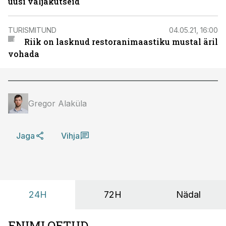
uusi väljakutseid
TURISMITUND
04.05.21, 16:00
Riik on lasknud restoranimaastiku mustal äril
vohada
Gregor Alaküla
Jaga
Vihja
24H
72H
Nädal
ENIMLOETUD