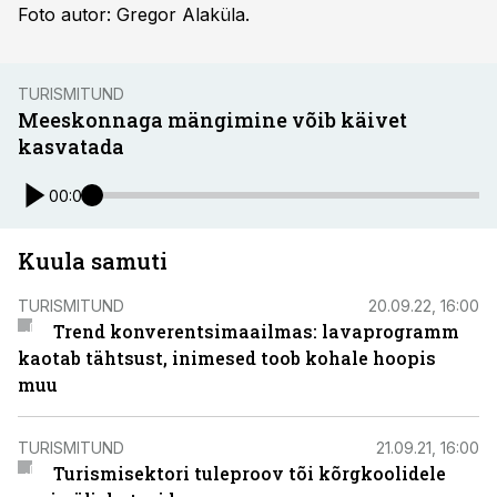
Foto autor: Gregor Alaküla.
TURISMITUND
Meeskonnaga mängimine võib käivet
kasvatada
00:00
Kuula samuti
TURISMITUND
20.09.22, 16:00
Trend konverentsimaailmas: lavaprogramm
kaotab tähtsust, inimesed toob kohale hoopis
muu
TURISMITUND
21.09.21, 16:00
Turismisektori tuleproov tõi kõrgkoolidele