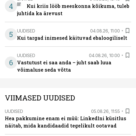
4
Kui kriis lööb meeskonna kõikuma, tuleb
juhtida ka ärevust
UUDISED
04.08.26, 11:00
5
Kui targad inimesed käituvad ebaloogiliselt
UUDISED
04.08.26, 10:00
6
Vastutust ei saa anda – juht saab luua
võimaluse seda võtta
VIIMASED UUDISED
UUDISED
05.08.26, 11:55
Hea pakkumine enam ei müü: LinkedIni küsitlus
näitab, mida kandidaadid tegelikult ootavad