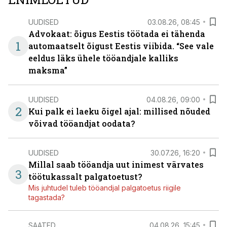
UUDISED
03.08.26, 08:45
Advokaat: õigus Eestis töötada ei tähenda
1
automaatselt õigust Eestis viibida. “See vale
eeldus läks ühele tööandjale kalliks
maksma”
UUDISED
04.08.26, 09:00
2
Kui palk ei laeku õigel ajal: millised nõuded
võivad tööandjat oodata?
UUDISED
30.07.26, 16:20
Millal saab tööandja uut inimest värvates
3
töötukassalt palgatoetust?
Mis juhtudel tuleb tööandjal palgatoetus riigile
tagastada?
SAATED
04.08.26, 15:45