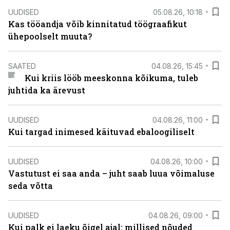
UUDISED
05.08.26, 10:18
Kas tööandja võib kinnitatud töögraafikut
ühepoolselt muuta?
SAATED
04.08.26, 15:45
Kui kriis lööb meeskonna kõikuma, tuleb
juhtida ka ärevust
UUDISED
04.08.26, 11:00
Kui targad inimesed käituvad ebaloogiliselt
UUDISED
04.08.26, 10:00
Vastutust ei saa anda – juht saab luua võimaluse
seda võtta
UUDISED
04.08.26, 09:00
Kui palk ei laeku õigel ajal: millised nõuded