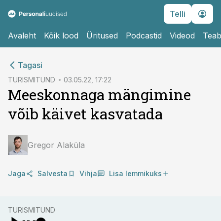
Telli
Avaleht
Kõik lood
Üritused
Podcastid
Videod
Teab
cebook
cebook
Tagasi
Twitter)
Twitter)
TURISMITUND
03.05.22, 17:22
Meeskonnaga mängimine
kedIn
kedIn
võib käivet kasvatada
ail
ail
k
k
Gregor Alaküla
Jaga
Salvesta
Vihja
Lisa lemmikuks
TURISMITUND