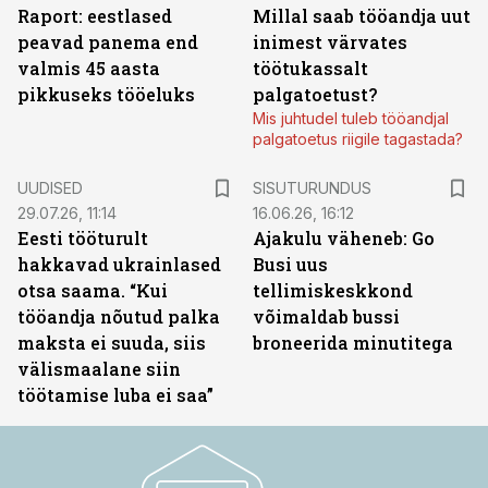
Raport: eestlased
Millal saab tööandja uut
peavad panema end
inimest värvates
valmis 45 aasta
töötukassalt
pikkuseks tööeluks
palgatoetust?
Mis juhtudel tuleb tööandjal
palgatoetus riigile tagastada?
ST
UUDISED
SISUTURUNDUS
29.07.26, 11:14
16.06.26, 16:12
Eesti tööturult
Ajakulu väheneb: Go
hakkavad ukrainlased
Busi uus
otsa saama. “Kui
tellimiskeskkond
tööandja nõutud palka
võimaldab bussi
maksta ei suuda, siis
broneerida minutitega
välismaalane siin
töötamise luba ei saa”