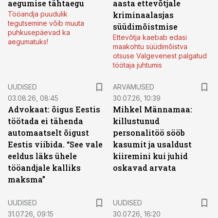
aegumise tähtaegu
aasta ettevõtjale
Tööandja puudulik
kriminaalasjas
tegutsemine võib muuta
süüdimõistmise
puhkusepäevad ka
Ettevõtja kaebab edasi
aegumatuks!
maakohtu süüdimõistva
otsuse Valgevenest palgatud
töötaja juhtumis
UUDISED
ARVAMUSED
03.08.26, 08:45
30.07.26, 10:39
Advokaat: õigus Eestis
Mihkel Männamaa:
töötada ei tähenda
killustunud
automaatselt õigust
personalitöö sööb
Eestis viibida. “See vale
kasumit ja usaldust
eeldus läks ühele
kiiremini kui juhid
tööandjale kalliks
oskavad arvata
maksma”
UUDISED
UUDISED
31.07.26, 09:15
30.07.26, 16:20