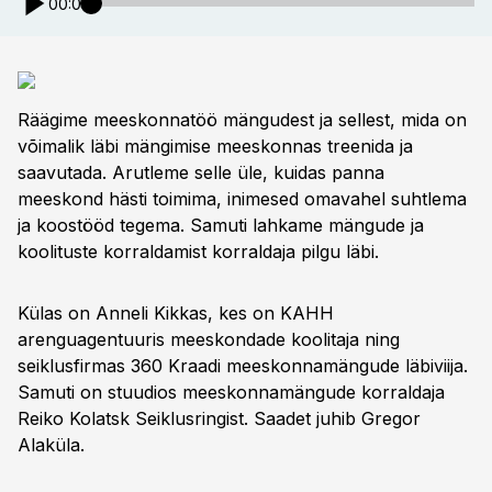
00:00
Räägime meeskonnatöö mängudest ja sellest, mida on
võimalik läbi mängimise meeskonnas treenida ja
saavutada. Arutleme selle üle, kuidas panna
meeskond hästi toimima, inimesed omavahel suhtlema
ja koostööd tegema. Samuti lahkame mängude ja
koolituste korraldamist korraldaja pilgu läbi.
Külas on Anneli Kikkas, kes on KAHH
arenguagentuuris meeskondade koolitaja ning
seiklusfirmas 360 Kraadi meeskonnamängude läbiviija.
Samuti on stuudios meeskonnamängude korraldaja
Reiko Kolatsk Seiklusringist. Saadet juhib Gregor
Alaküla.