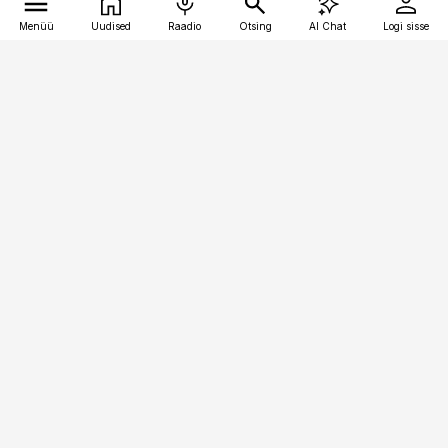
Menüü
Uudised
Raadio
Otsing
AI Chat
Logi sisse
Vana-Lõuna 39/1, 19094 Tallinn
(+372) 667 0111
personaliuudised@personaliuudised.ee
Telli
Reklaam
Firmast
Sisu kasutamisõigused
Ajakirjaniku
eetikakoodeks
Üldtingimused
Privaatsustingimused
Küpsiste poliitika
KKK
Eesti Meediaettevõtete
Eelistuste haldamine
Liit