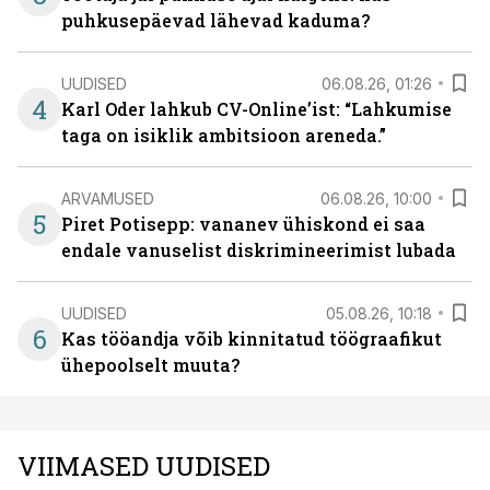
puhkusepäevad lähevad kaduma?
UUDISED
06.08.26, 01:26
4
Karl Oder lahkub CV-Online’ist: “Lahkumise
taga on isiklik ambitsioon areneda.”
ARVAMUSED
06.08.26, 10:00
5
Piret Potisepp: vananev ühiskond ei saa
endale vanuselist diskrimineerimist lubada
UUDISED
05.08.26, 10:18
6
Kas tööandja võib kinnitatud töögraafikut
ühepoolselt muuta?
VIIMASED UUDISED