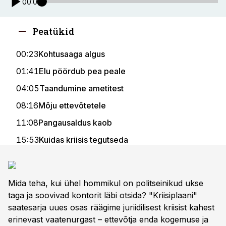
00:00
Peatükid
00:23
Kohtusaaga algus
01:41
Elu pöördub pea peale
04:05
Taandumine ametitest
08:16
Mõju ettevõtetele
11:08
Pangausaldus kaob
15:53
Kuidas kriisis tegutseda
21:24
Õigusabi ja rahastus
26:14
Vaimse tervise hoidmine
Mida teha, kui ühel hommikul on politseinikud ukse
29:47
Kriisiks valmistumine
taga ja soovivad kontorit läbi otsida? "Kriisiplaani"
saatesarja uues osas räägime juriidilisest kriisist kahest
30:32
Rahu ja advokaat
erinevast vaatenurgast – ettevõtja enda kogemuse ja
32:33
Töötajate rollid