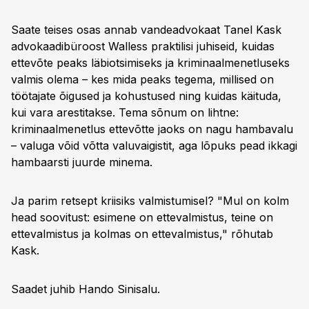
Saate teises osas annab vandeadvokaat Tanel Kask
advokaadibüroost Walless praktilisi juhiseid, kuidas
ettevõte peaks läbiotsimiseks ja kriminaalmenetluseks
valmis olema – kes mida peaks tegema, millised on
töötajate õigused ja kohustused ning kuidas käituda,
kui vara arestitakse. Tema sõnum on lihtne:
kriminaalmenetlus ettevõtte jaoks on nagu hambavalu
– valuga võid võtta valuvaigistit, aga lõpuks pead ikkagi
hambaarsti juurde minema.
Ja parim retsept kriisiks valmistumisel? "Mul on kolm
head soovitust: esimene on ettevalmistus, teine on
ettevalmistus ja kolmas on ettevalmistus," rõhutab
Kask.
Saadet juhib Hando Sinisalu.