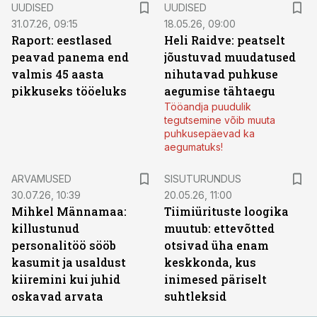
UUDISED
UUDISED
31.07.26, 09:15
18.05.26, 09:00
Raport: eestlased
Heli Raidve: peatselt
peavad panema end
jõustuvad muudatused
valmis 45 aasta
nihutavad puhkuse
pikkuseks tööeluks
aegumise tähtaegu
Tööandja puudulik
tegutsemine võib muuta
puhkusepäevad ka
aegumatuks!
ST
ARVAMUSED
SISUTURUNDUS
30.07.26, 10:39
20.05.26, 11:00
Mihkel Männamaa:
Tiimiürituste loogika
killustunud
muutub: ettevõtted
personalitöö sööb
otsivad üha enam
kasumit ja usaldust
keskkonda, kus
kiiremini kui juhid
inimesed päriselt
oskavad arvata
suhtleksid