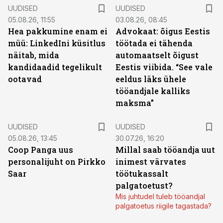
UUDISED
UUDISED
05.08.26, 11:55
03.08.26, 08:45
Hea pakkumine enam ei
Advokaat: õigus Eestis
müü: LinkedIni küsitlus
töötada ei tähenda
näitab, mida
automaatselt õigust
kandidaadid tegelikult
Eestis viibida. “See vale
ootavad
eeldus läks ühele
tööandjale kalliks
maksma”
UUDISED
UUDISED
05.08.26, 13:45
30.07.26, 16:20
Coop Panga uus
Millal saab tööandja uut
personalijuht on Pirkko
inimest värvates
Saar
töötukassalt
palgatoetust?
Mis juhtudel tuleb tööandjal
palgatoetus riigile tagastada?