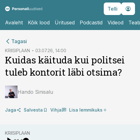
Telli
Avaleht
Kõik lood
Üritused
Podcastid
Videod
Teab
cebook
cebook
Tagasi
Twitter)
Twitter)
KRIISIPLAAN
03.07.26, 14:00
Kuidas käituda kui politsei
kedIn
kedIn
tuleb kontorit läbi otsima?
ail
ail
k
k
Hando Sinisalu
Jaga
Salvesta
Vihja
Lisa lemmikuks
KRIISIPLAAN