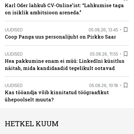
Karl Oder lahkub CV-Online’ist: “Lahkumise taga
on isiklik ambitsioon areneda.”
UUDISED
05.08.26, 13:45
Coop Panga uus personalijuht on Pirkko Saar
UUDISED
05.08.26, 11:55
Hea pakkumine enam ei müü: LinkedIni küsitlus
näitab, mida kandidaadid tegelikult ootavad
UUDISED
05.08.26, 10:18
Kas tööandja võib kinnitatud töögraafikut
ühepoolselt muuta?
HETKEL KUUM