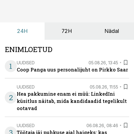
24H
72H
Nädal
ENIMLOETUD
UUDISED
05.08.26, 13:45
1
Coop Panga uus personalijuht on Pirkko Saar
UUDISED
05.08.26, 11:55
Hea pakkumine enam ei müü: LinkedIni
2
küsitlus näitab, mida kandidaadid tegelikult
ootavad
UUDISED
06.08.26, 08:46
3
Töötaja jäi puhkuse ajal haigeks: kas