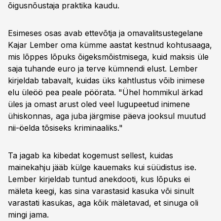
õigusnõustaja praktika kaudu.
34:23
Vabadus ja piirangud
Esimeses osas avab ettevõtja ja omavalitsustegelane
35:22
Vara arestimise mõju
Kajar Lember oma kümme aastat kestnud kohtusaaga,
37:31
Kaitse ja vaidlus
mis lõppes lõpuks õigeksmõistmisega, kuid maksis üle
39:12
Hanked ja süüdistus
saja tuhande euro ja terve kümnendi elust. Lember
kirjeldab tabavalt, kuidas üks kahtlustus võib inimese
41:06
Kahju hüvitamise võimalus
elu üleöö pea peale pöörata. "Ühel hommikul ärkad
44:09
Kriisiks valmisolek
üles ja omast arust oled veel lugupeetud inimene
ühiskonnas, aga juba järgmise päeva jooksul muutud
nii-öelda tõsiseks kriminaaliks."
Ta jagab ka kibedat kogemust sellest, kuidas
mainekahju jääb külge kauemaks kui süüdistus ise.
Lember kirjeldab tuntud anekdooti, kus lõpuks ei
mäleta keegi, kas sina varastasid kasuka või sinult
varastati kasukas, aga kõik mäletavad, et sinuga oli
mingi jama.