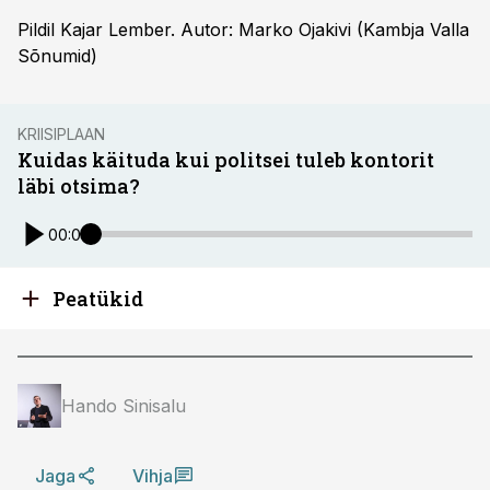
Pildil Kajar Lember. Autor: Marko Ojakivi (Kambja Valla
Sõnumid)
KRIISIPLAAN
Kuidas käituda kui politsei tuleb kontorit
läbi otsima?
00:00
Peatükid
Hando Sinisalu
Jaga
Vihja