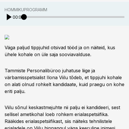
HOMMIKUPROGRAMM
00:00
Väga paljud tippjuhid otsivad tööd ja on näiteid, kus
ühele kohale on üle saja sooviavalduse.
Tammiste Personalibüroo juhatuse liige ja
värbamisspetsialist Ilona Viilu tõdeb, et tippjuhi kohale
on alati olnud rohkelt kandidaate, kuid praegu on kohe
eriti palju.
Viilu sõnul keskastmejuhte nii palju ei kandideeri, sest
sellisel ametikohal loeb rohkem erialaspetsiifika.
Rääkides erialaspetsiifikast, siis näiteks tehnilistele
erialadele on Viilu hinnangul väga keeruline inimesi