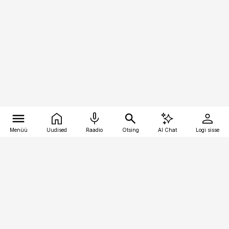
Menüü
Uudised
Raadio
Otsing
AI Chat
Logi sisse
Vana-Lõuna 39/1, 19094 Tallinn
(+372) 667 0111
personaliuudised@personaliuudised.ee