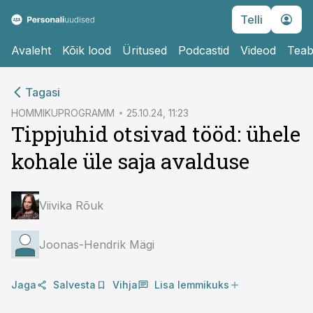
Telli
Avaleht
Kõik lood
Üritused
Podcastid
Videod
Teab
cebook
cebook
Tagasi
Twitter)
Twitter)
HOMMIKUPROGRAMM
25.10.24, 11:23
Tippjuhid otsivad tööd: ühele
kedIn
kedIn
kohale üle saja avalduse
ail
ail
k
k
Viivika Rõuk
Joonas-Hendrik Mägi
Jaga
Salvesta
Vihja
Lisa lemmikuks