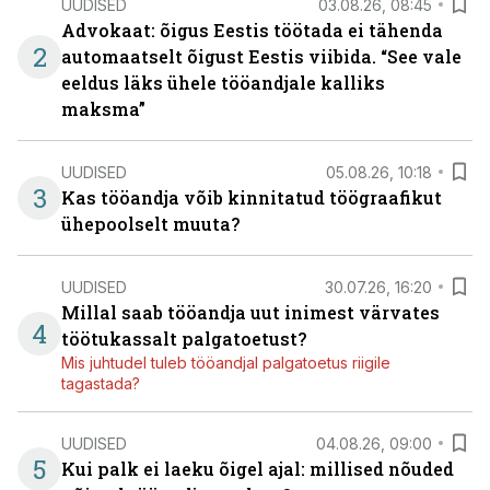
UUDISED
03.08.26, 08:45
Advokaat: õigus Eestis töötada ei tähenda
2
automaatselt õigust Eestis viibida. “See vale
eeldus läks ühele tööandjale kalliks
maksma”
UUDISED
05.08.26, 10:18
3
Kas tööandja võib kinnitatud töögraafikut
ühepoolselt muuta?
UUDISED
30.07.26, 16:20
Millal saab tööandja uut inimest värvates
4
töötukassalt palgatoetust?
Mis juhtudel tuleb tööandjal palgatoetus riigile
tagastada?
UUDISED
04.08.26, 09:00
5
Kui palk ei laeku õigel ajal: millised nõuded