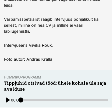
leida.
Värbamisspetsialist räägib intervjuus põhjalikult ka
sellest, milline on hea CV ja milline ei vääri
läbilugemistki.
Intervjueeris Viivika Rõuk.
Foto autor: Andras Kralla
HOMMIKUPROGRAMM
Tippjuhid otsivad tööd: ühele kohale üle saja
avalduse
00:00