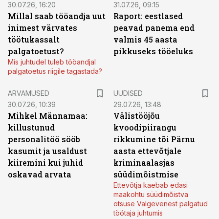
30.07.26, 16:20
31.07.26, 09:15
Millal saab tööandja uut
Raport: eestlased
inimest värvates
peavad panema end
töötukassalt
valmis 45 aasta
palgatoetust?
pikkuseks tööeluks
Mis juhtudel tuleb tööandjal
palgatoetus riigile tagastada?
ARVAMUSED
UUDISED
30.07.26, 10:39
29.07.26, 13:48
Mihkel Männamaa:
Välistööjõu
killustunud
kvoodipiirangu
personalitöö sööb
rikkumine tõi Pärnu
kasumit ja usaldust
aasta ettevõtjale
kiiremini kui juhid
kriminaalasjas
oskavad arvata
süüdimõistmise
Ettevõtja kaebab edasi
maakohtu süüdimõistva
otsuse Valgevenest palgatud
töötaja juhtumis