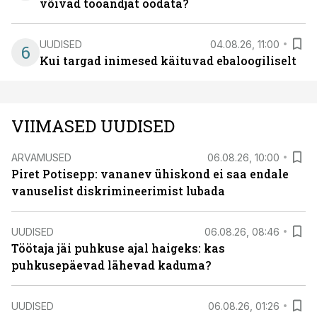
võivad tööandjat oodata?
UUDISED
04.08.26, 11:00
6
Kui targad inimesed käituvad ebaloogiliselt
VIIMASED UUDISED
ARVAMUSED
06.08.26, 10:00
Piret Potisepp: vananev ühiskond ei saa endale
vanuselist diskrimineerimist lubada
UUDISED
06.08.26, 08:46
Töötaja jäi puhkuse ajal haigeks: kas
puhkusepäevad lähevad kaduma?
UUDISED
06.08.26, 01:26