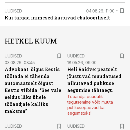
UUDISED
04.08.26, 11:00
Kui targad inimesed käituvad ebaloogiliselt
HETKEL KUUM
UUDISED
UUDISED
03.08.26, 08:45
18.05.26, 09:00
Advokaat: õigus Eestis
Heli Raidve: peatselt
töötada ei tähenda
jõustuvad muudatused
automaatselt õigust
nihutavad puhkuse
Eestis viibida. “See vale
aegumise tähtaegu
eeldus läks ühele
Tööandja puudulik
tegutsemine võib muuta
tööandjale kalliks
puhkusepäevad ka
maksma”
aegumatuks!
UUDISED
UUDISED