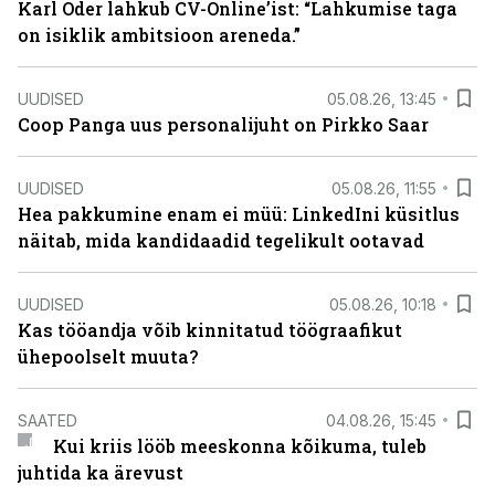
Karl Oder lahkub CV-Online’ist: “Lahkumise taga
on isiklik ambitsioon areneda.”
UUDISED
05.08.26, 13:45
Coop Panga uus personalijuht on Pirkko Saar
UUDISED
05.08.26, 11:55
Hea pakkumine enam ei müü: LinkedIni küsitlus
näitab, mida kandidaadid tegelikult ootavad
UUDISED
05.08.26, 10:18
Kas tööandja võib kinnitatud töögraafikut
ühepoolselt muuta?
SAATED
04.08.26, 15:45
Kui kriis lööb meeskonna kõikuma, tuleb
juhtida ka ärevust