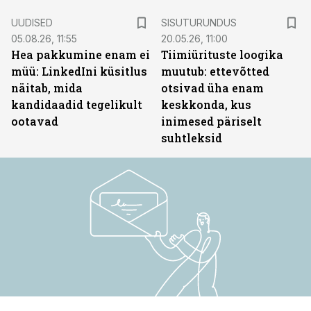
ST
UUDISED
SISUTURUNDUS
05.08.26, 11:55
20.05.26, 11:00
Hea pakkumine enam ei
Tiimiürituste loogika
müü: LinkedIni küsitlus
muutub: ettevõtted
näitab, mida
otsivad üha enam
kandidaadid tegelikult
keskkonda, kus
ootavad
inimesed päriselt
suhtleksid