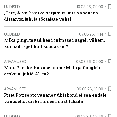
UUDISED
10.08.26, 09:00
„Tere, Aivo!“: väike harjumus, mis vähendab
distantsi juhi ja töötajate vahel
UUDISED
07.08.26, 11:14
Miks pingutavad head inimesed sageli vähem,
kui nad tegelikult suudaksid?
ARVAMUSED
07.08.26, 09:00
Mats Päeske: kas asendame Meta ja Google’i
eeskujul juhid AI-ga?
ARVAMUSED
06.08.26, 10:00
Piret Potisepp: vananev ühiskond ei saa endale
vanuselist diskrimineerimist lubada
UUDISED
06.08.26, 08:46