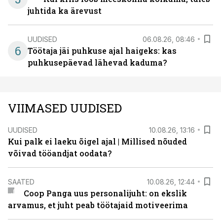
juhtida ka ärevust
UUDISED
06.08.26, 08:46
6
Töötaja jäi puhkuse ajal haigeks: kas
puhkusepäevad lähevad kaduma?
VIIMASED UUDISED
UUDISED
10.08.26, 13:16
Kui palk ei laeku õigel ajal | Millised nõuded
võivad tööandjat oodata?
SAATED
10.08.26, 12:44
Coop Panga uus personalijuht: on ekslik
arvamus, et juht peab töötajaid motiveerima