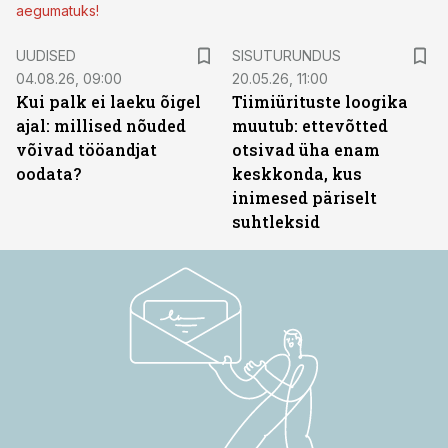
aegumatuks!
ST
UUDISED
SISUTURUNDUS
04.08.26, 09:00
20.05.26, 11:00
Kui palk ei laeku õigel
Tiimiürituste loogika
ajal: millised nõuded
muutub: ettevõtted
võivad tööandjat
otsivad üha enam
oodata?
keskkonda, kus
inimesed päriselt
suhtleksid