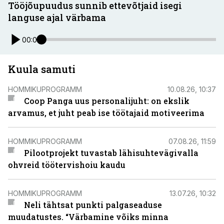
Tööjõupuudus sunnib ettevõtjaid isegi
languse ajal värbama
00:00
Kuula samuti
HOMMIKUPROGRAMM
10.08.26, 10:37
Coop Panga uus personalijuht: on ekslik
arvamus, et juht peab ise töötajaid motiveerima
HOMMIKUPROGRAMM
07.08.26, 11:59
Pilootprojekt tuvastab lähisuhtevägivalla
ohvreid töötervishoiu kaudu
HOMMIKUPROGRAMM
13.07.26, 10:32
Neli tähtsat punkti palgaseaduse
muudatustes. “Värbamine võiks minna