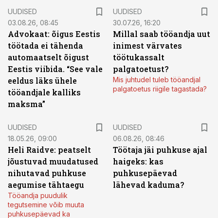
UUDISED
UUDISED
03.08.26, 08:45
30.07.26, 16:20
Advokaat: õigus Eestis
Millal saab tööandja uut
töötada ei tähenda
inimest värvates
automaatselt õigust
töötukassalt
Eestis viibida. “See vale
palgatoetust?
eeldus läks ühele
Mis juhtudel tuleb tööandjal
palgatoetus riigile tagastada?
tööandjale kalliks
maksma”
UUDISED
UUDISED
18.05.26, 09:00
06.08.26, 08:46
Heli Raidve: peatselt
Töötaja jäi puhkuse ajal
jõustuvad muudatused
haigeks: kas
nihutavad puhkuse
puhkusepäevad
aegumise tähtaegu
lähevad kaduma?
Tööandja puudulik
tegutsemine võib muuta
puhkusepäevad ka