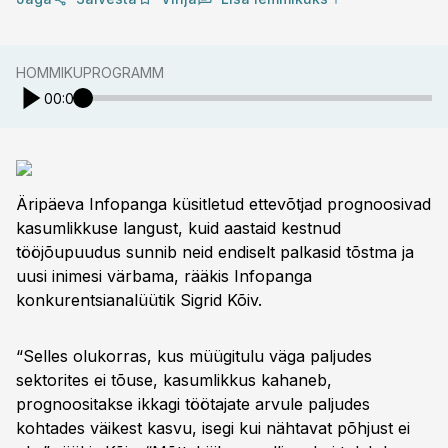
HOMMIKUPROGRAMM
00:00
Äripäeva Infopanga küsitletud ettevõtjad prognoosivad
kasumlikkuse langust, kuid aastaid kestnud
tööjõupuudus sunnib neid endiselt palkasid tõstma ja
uusi inimesi värbama, rääkis Infopanga
konkurentsianalüütik Sigrid Kõiv.
“Selles olukorras, kus müügitulu väga paljudes
sektorites ei tõuse, kasumlikkus kahaneb,
prognoositakse ikkagi töötajate arvule paljudes
kohtades väikest kasvu, isegi kui nähtavat põhjust ei