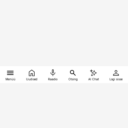
Menüü
Uudised
Raadio
Otsing
AI Chat
Logi sisse
Vana-Lõuna 39/1, 19094 Tallinn
(+372) 667 0111
personaliuudised@personaliuudised.ee