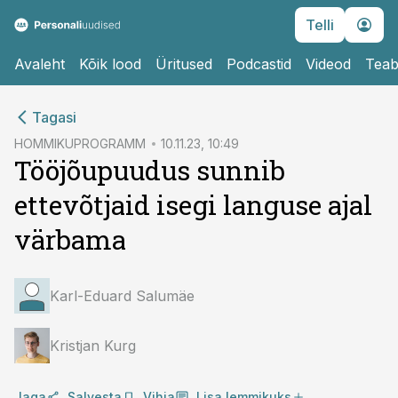
Telli
Avaleht
Kõik lood
Üritused
Podcastid
Videod
Teab
cebook
cebook
Tagasi
Twitter)
Twitter)
HOMMIKUPROGRAMM
10.11.23, 10:49
Tööjõupuudus sunnib
kedIn
kedIn
ettevõtjaid isegi languse ajal
ail
ail
värbama
k
k
Karl-Eduard Salumäe
Kristjan Kurg
Jaga
Salvesta
Vihja
Lisa lemmikuks