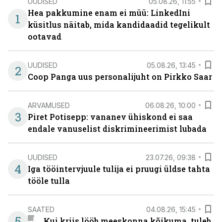
UUDISED
05.08.26, 11:55
Hea pakkumine enam ei müü: LinkedIni
1
küsitlus näitab, mida kandidaadid tegelikult
ootavad
UUDISED
05.08.26, 13:45
2
Coop Panga uus personalijuht on Pirkko Saar
ARVAMUSED
06.08.26, 10:00
3
Piret Potisepp: vananev ühiskond ei saa
endale vanuselist diskrimineerimist lubada
UUDISED
23.07.26, 09:38
4
Iga tööintervjuule tulija ei pruugi üldse tahta
tööle tulla
SAATED
04.08.26, 15:45
5
Kui kriis lööb meeskonna kõikuma, tuleb