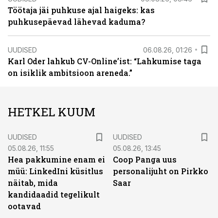
Töötaja jäi puhkuse ajal haigeks: kas
puhkusepäevad lähevad kaduma?
UUDISED
06.08.26, 01:26
Karl Oder lahkub CV-Online’ist: “Lahkumise taga
on isiklik ambitsioon areneda.”
HETKEL KUUM
UUDISED
UUDISED
05.08.26, 11:55
05.08.26, 13:45
Hea pakkumine enam ei
Coop Panga uus
müü: LinkedIni küsitlus
personalijuht on Pirkko
näitab, mida
Saar
kandidaadid tegelikult
ootavad