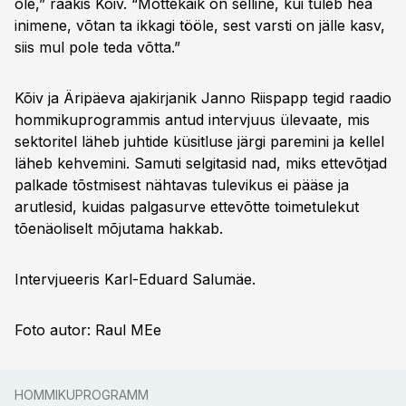
ole,” rääkis Kõiv. “Mõttekäik on selline, kui tuleb hea
inimene, võtan ta ikkagi tööle, sest varsti on jälle kasv,
siis mul pole teda võtta.”
Kõiv ja Äripäeva ajakirjanik Janno Riispapp tegid raadio
hommikuprogrammis antud intervjuus ülevaate, mis
sektoritel läheb juhtide küsitluse järgi paremini ja kellel
läheb kehvemini. Samuti selgitasid nad, miks ettevõtjad
palkade tõstmisest nähtavas tulevikus ei pääse ja
arutlesid, kuidas palgasurve ettevõtte toimetulekut
tõenäoliselt mõjutama hakkab.
Intervjueeris Karl-Eduard Salumäe.
Foto autor: Raul MEe
HOMMIKUPROGRAMM