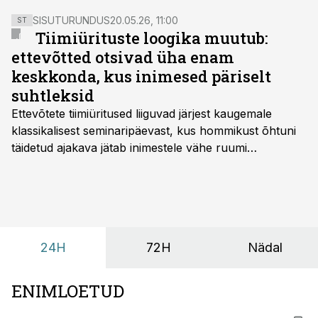
SISUTURUNDUS
20.05.26, 11:00
ST
Tiimiürituste loogika muutub:
ettevõtted otsivad üha enam
keskkonda, kus inimesed päriselt
suhtleksid
Ettevõtete tiimiüritused liiguvad järjest kaugemale
klassikalisest seminaripäevast, kus hommikust õhtuni
täidetud ajakava jätab inimestele vähe ruumi
omavaheliseks suhtluseks. Saates “Lõunapaus”
räägitakse, miks otsivad ettevõtted üha enam paikasid,
kus keskkond ise aitaks inimesed töörežiimist välja
tuua ning looks võimaluse rahulikumaks ja
sisulisemaks koosolemiseks.
24H
72H
Nädal
ENIMLOETUD