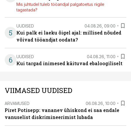
Mis juhtudel tuleb tööandjal palgatoetus riigile
tagastada?
UUDISED
04.08.26, 09:00
5
Kui palk ei laeku õigel ajal: millised nõuded
võivad tööandjat oodata?
UUDISED
04.08.26, 11:00
6
Kui targad inimesed käituvad ebaloogiliselt
VIIMASED UUDISED
ARVAMUSED
06.08.26, 10:00
Piret Potisepp: vananev ühiskond ei saa endale
vanuselist diskrimineerimist lubada