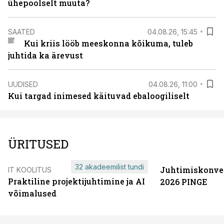
ühepoolselt muuta?
SAATED
04.08.26, 15:45
Kui kriis lööb meeskonna kõikuma, tuleb
juhtida ka ärevust
UUDISED
04.08.26, 11:00
Kui targad inimesed käituvad ebaloogiliselt
ÜRITUSED
32 akadeemilist tundi
Juhtimiskonve
IT KOOLITUS
Praktiline projektijuhtimine ja AI
2026 PINGE
võimalused