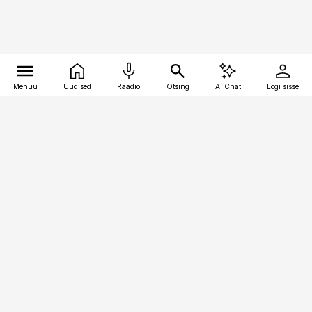
Menüü
Uudised
Raadio
Otsing
AI Chat
Logi sisse
Vana-Lõuna 39/1, 19094 Tallinn
(+372) 667 0111
personaliuudised@personaliuudised.ee
Telli
Reklaam
Firmast
Sisu kasutamisõigused
Ajakirjaniku
eetikakoodeks