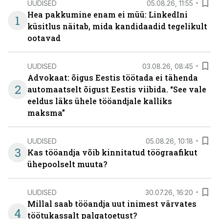
UUDISED
05.08.26, 11:55
Hea pakkumine enam ei müü: LinkedIni
1
küsitlus näitab, mida kandidaadid tegelikult
ootavad
UUDISED
03.08.26, 08:45
Advokaat: õigus Eestis töötada ei tähenda
2
automaatselt õigust Eestis viibida. “See vale
eeldus läks ühele tööandjale kalliks
maksma”
UUDISED
05.08.26, 10:18
3
Kas tööandja võib kinnitatud töögraafikut
ühepoolselt muuta?
UUDISED
30.07.26, 16:20
Millal saab tööandja uut inimest värvates
4
töötukassalt palgatoetust?