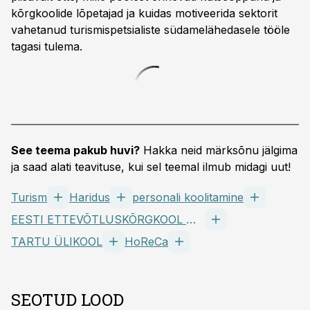
kõrgkoolide lõpetajad ja kuidas motiveerida sektorit
vahetanud turismispetsialiste südamelähedasele tööle
tagasi tulema.
See teema pakub huvi?
Hakka neid märksõnu jälgima
ja saad alati teavituse, kui sel teemal ilmub midagi uut!
Turism
Haridus
personali koolitamine
EESTI ETTEVÕTLUSKÕRGKOOL MAINOR AS
TARTU ÜLIKOOL
HoReCa
SEOTUD LOOD