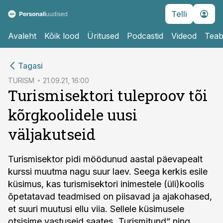
Telli
Avaleht
Kõik lood
Üritused
Podcastid
Videod
Teab
cebook
Tagasi
Twitter)
TURISM
21.09.21, 16:00
Turismisektori tuleproov tõi
kedIn
kõrgkoolidele uusi
ail
väljakutseid
k
Turismisektor pidi möödunud aastal päevapealt
kurssi muutma nagu suur laev. Seega kerkis esile
küsimus, kas turismisektori inimestele (üli)koolis
õpetatavad teadmised on piisavad ja ajakohased,
et suuri muutusi ellu viia. Sellele küsimusele
otsisime vastuseid saates „Turismitund“ ning