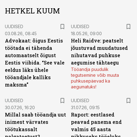
HETKEL KUUM
UUDISED
UUDISED
03.08.26, 08:45
18.05.26, 09:00
Advokaat: õigus Eestis
Heli Raidve: peatselt
töötada ei tähenda
jõustuvad muudatused
automaatselt õigust
nihutavad puhkuse
Eestis viibida. “See vale
aegumise tähtaegu
eeldus läks ühele
Tööandja puudulik
tegutsemine võib muuta
tööandjale kalliks
puhkusepäevad ka
maksma”
aegumatuks!
UUDISED
UUDISED
30.07.26, 16:20
31.07.26, 09:15
Millal saab tööandja uut
Raport: eestlased
inimest värvates
peavad panema end
töötukassalt
valmis 45 aasta
palgatoetust?
pikkuseks tööeluks