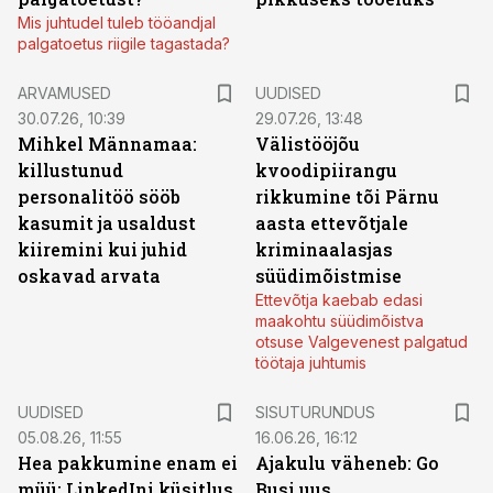
Mis juhtudel tuleb tööandjal
palgatoetus riigile tagastada?
ARVAMUSED
UUDISED
30.07.26, 10:39
29.07.26, 13:48
Mihkel Männamaa:
Välistööjõu
killustunud
kvoodipiirangu
personalitöö sööb
rikkumine tõi Pärnu
kasumit ja usaldust
aasta ettevõtjale
kiiremini kui juhid
kriminaalasjas
oskavad arvata
süüdimõistmise
Ettevõtja kaebab edasi
maakohtu süüdimõistva
otsuse Valgevenest palgatud
töötaja juhtumis
ST
UUDISED
SISUTURUNDUS
05.08.26, 11:55
16.06.26, 16:12
Hea pakkumine enam ei
Ajakulu väheneb: Go
müü: LinkedIni küsitlus
Busi uus