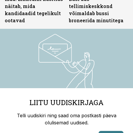
näitab, mida
tellimiskeskkond
kandidaadid tegelikult
võimaldab bussi
ootavad
broneerida minutitega
LIITU UUDISKIRJAGA
Telli uudiskiri ning saad oma postkasti päeva
olulisemad uudised.