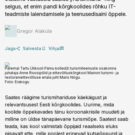
selgus, et enim pandi kõrgkoolides rõhku IT-
teadmiste laiendamisele ja teenusedisaini õppele.
Gregor Alaküla
Jaga
Salvesta
Vihja
Paremal Tartu Ülikooli Pärnu kolledži turismiteenuste osakonna
juhataja Anne Roosipõld ja ettevõtluskõrgkool Mainori turismi- ja
restoraniettevõtluse eriala juht Maris Nõgu.
Foto:
Erakogu
Saates räägime turismihariduse käekäigust ja
relevantsusest Eesti kõrgkoolides. Uurime, mida
koolide õppekavades tänu koroonakriisile muudeti ja
milline on üldse tänapäevane turismiõpe. Saatest saab
teada, kas kool valmistab õppijaid reaalseks eluks
piisavalt ette, mille poolest erinevad kutseõppurid ja