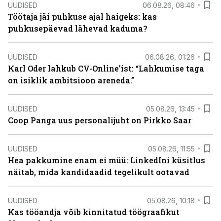
UUDISED
06.08.26, 08:46
Töötaja jäi puhkuse ajal haigeks: kas
puhkusepäevad lähevad kaduma?
UUDISED
06.08.26, 01:26
Karl Oder lahkub CV-Online’ist: “Lahkumise taga
on isiklik ambitsioon areneda.”
UUDISED
05.08.26, 13:45
Coop Panga uus personalijuht on Pirkko Saar
UUDISED
05.08.26, 11:55
Hea pakkumine enam ei müü: LinkedIni küsitlus
näitab, mida kandidaadid tegelikult ootavad
UUDISED
05.08.26, 10:18
Kas tööandja võib kinnitatud töögraafikut