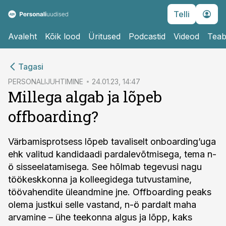
Telli
Avaleht
Kõik lood
Üritused
Podcastid
Videod
Teab
cebook
cebook
Tagasi
Twitter)
Twitter)
PERSONALIJUHTIMINE
24.01.23, 14:47
Millega algab ja lõpeb
kedIn
kedIn
offboarding?
ail
ail
k
k
Värbamisprotsess lõpeb tavaliselt onboarding’uga
ehk valitud kandidaadi pardalevõtmisega, tema n-
ö sisseelatamisega. See hõlmab tegevusi nagu
töökeskkonna ja kolleegidega tutvustamine,
töövahendite üleandmine jne. Offboarding peaks
olema justkui selle vastand, n-ö pardalt maha
arvamine – ühe teekonna algus ja lõpp, kaks