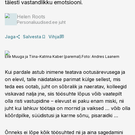
täiesti vastandlikku emotsiooni.
Helen Roots
Personaliuudised.ee juht
Jaga
Salvesta
Vihja
Elle Muuga ja Tiina-Katrina Kaber (paremal).
Foto:
Andres Laanem
Kui pardale astub inimene teatava ootusärevusega ja
on elevil, talle näidatakse parimat külge sellest, mis
teda ees ootab, juht on sõbralik ja naeratav, kolleegid
viskavad nalja jne, siis töösuhte lõpus võib vaatepilt
olla risti vastupidine – elevust ei paku enam miski, nii
juht kui lahkuv töötaja on mornid ja vaiksed … võib olla
kõõrdpilke, süüdistusi ja karme sõnu, pisaraidki …
Õnneks ei lõpe kõik töösuhted nii ja aina sagedamini