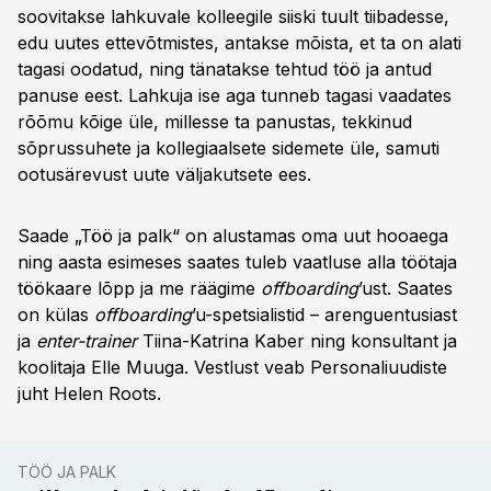
soovitakse lahkuvale kolleegile siiski tuult tiibadesse,
edu uutes ettevõtmistes, antakse mõista, et ta on alati
tagasi oodatud, ning tänatakse tehtud töö ja antud
panuse eest. Lahkuja ise aga tunneb tagasi vaadates
rõõmu kõige üle, millesse ta panustas, tekkinud
sõprussuhete ja kollegiaalsete sidemete üle, samuti
ootusärevust uute väljakutsete ees.
Saade „Töö ja palk“ on alustamas oma uut hooaega
ning aasta esimeses saates tuleb vaatluse alla töötaja
töökaare lõpp ja me räägime
offboarding
’ust. Saates
on külas
offboarding
’u-spetsialistid – arenguentusiast
ja
enter-trainer
Tiina-Katrina Kaber ning konsultant ja
koolitaja Elle Muuga. Vestlust veab Personaliuudiste
juht Helen Roots.
TÖÖ JA PALK