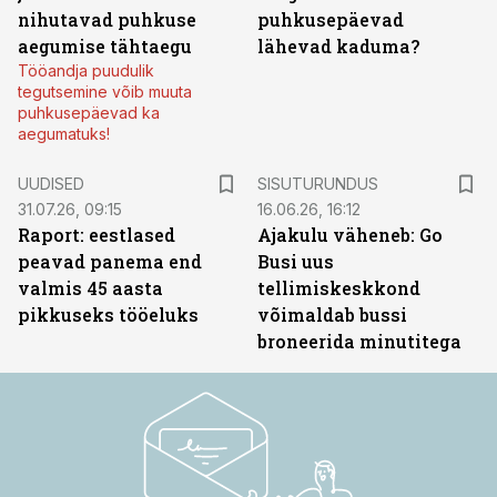
nihutavad puhkuse
puhkusepäevad
aegumise tähtaegu
lähevad kaduma?
Tööandja puudulik
tegutsemine võib muuta
puhkusepäevad ka
aegumatuks!
ST
UUDISED
SISUTURUNDUS
31.07.26, 09:15
16.06.26, 16:12
Raport: eestlased
Ajakulu väheneb: Go
peavad panema end
Busi uus
valmis 45 aasta
tellimiskeskkond
pikkuseks tööeluks
võimaldab bussi
broneerida minutitega