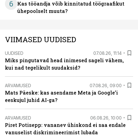
6
Kas tööandja võib kinnitatud töögraafikut
ühepoolselt muuta?
VIIMASED UUDISED
UUDISED
07.08.26, 11:14
Miks pingutavad head inimesed sageli vähem,
kui nad tegelikult suudaksid?
ARVAMUSED
07.08.26, 09:00
Mats Päeske: kas asendame Meta ja Google’i
eeskujul juhid AI-ga?
ARVAMUSED
06.08.26, 10:00
Piret Potisepp: vananev ühiskond ei saa endale
vanuselist diskrimineerimist lubada