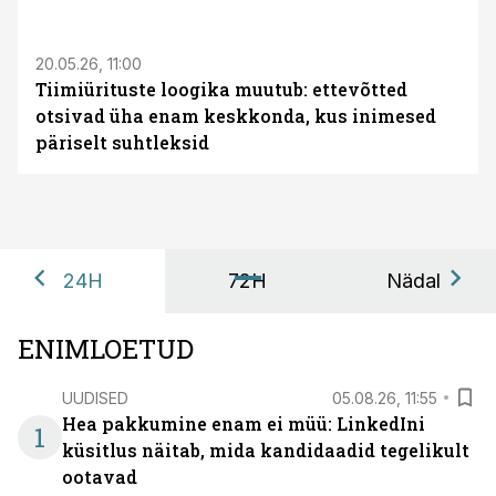
ST
20.05.26, 11:00
Tiimiürituste loogika muutub: ettevõtted
otsivad üha enam keskkonda, kus inimesed
päriselt suhtleksid
24H
72H
Nädal
ENIMLOETUD
UUDISED
05.08.26, 11:55
Hea pakkumine enam ei müü: LinkedIni
1
küsitlus näitab, mida kandidaadid tegelikult
ootavad