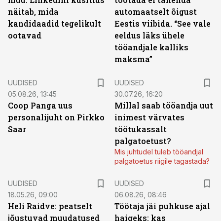
näitab, mida
automaatselt õigust
kandidaadid tegelikult
Eestis viibida. “See vale
ootavad
eeldus läks ühele
tööandjale kalliks
maksma”
UUDISED
UUDISED
05.08.26, 13:45
30.07.26, 16:20
Coop Panga uus
Millal saab tööandja uut
personalijuht on Pirkko
inimest värvates
Saar
töötukassalt
palgatoetust?
Mis juhtudel tuleb tööandjal
palgatoetus riigile tagastada?
UUDISED
UUDISED
18.05.26, 09:00
06.08.26, 08:46
Heli Raidve: peatselt
Töötaja jäi puhkuse ajal
jõustuvad muudatused
haigeks: kas