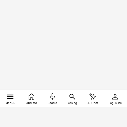
Menüü
Uudised
Raadio
Otsing
AI Chat
Logi sisse
Vana-Lõuna 39/1, 19094 Tallinn