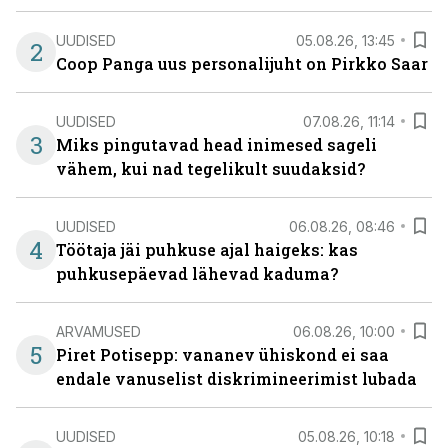
UUDISED
05.08.26, 13:45
2
Coop Panga uus personalijuht on Pirkko Saar
UUDISED
07.08.26, 11:14
3
Miks pingutavad head inimesed sageli
vähem, kui nad tegelikult suudaksid?
UUDISED
06.08.26, 08:46
4
Töötaja jäi puhkuse ajal haigeks: kas
puhkusepäevad lähevad kaduma?
ARVAMUSED
06.08.26, 10:00
5
Piret Potisepp: vananev ühiskond ei saa
endale vanuselist diskrimineerimist lubada
UUDISED
05.08.26, 10:18