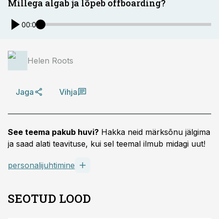
Millega algab ja lõpeb offboarding?
00:00
Helen Roots
Jaga
Vihja
See teema pakub huvi?
Hakka neid märksõnu jälgima
ja saad alati teavituse, kui sel teemal ilmub midagi uut!
personalijuhtimine
SEOTUD LOOD