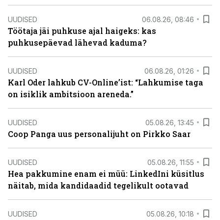
UUDISED
06.08.26, 08:46
Töötaja jäi puhkuse ajal haigeks: kas
puhkusepäevad lähevad kaduma?
UUDISED
06.08.26, 01:26
Karl Oder lahkub CV-Online’ist: “Lahkumise taga
on isiklik ambitsioon areneda.”
UUDISED
05.08.26, 13:45
Coop Panga uus personalijuht on Pirkko Saar
UUDISED
05.08.26, 11:55
Hea pakkumine enam ei müü: LinkedIni küsitlus
näitab, mida kandidaadid tegelikult ootavad
UUDISED
05.08.26, 10:18