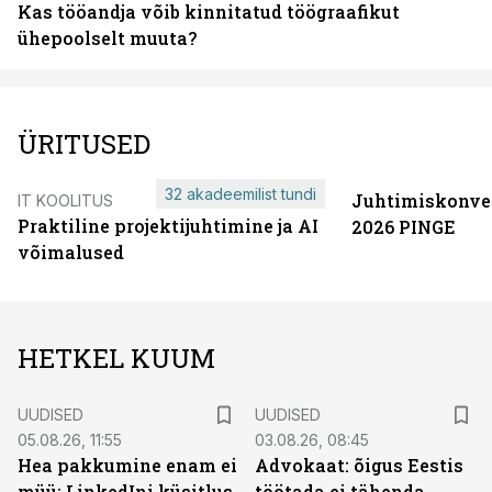
Kas tööandja võib kinnitatud töögraafikut
ühepoolselt muuta?
ÜRITUSED
32 akadeemilist tundi
Juhtimiskonve
IT KOOLITUS
Praktiline projektijuhtimine ja AI
2026 PINGE
võimalused
HETKEL KUUM
UUDISED
UUDISED
05.08.26, 11:55
03.08.26, 08:45
Hea pakkumine enam ei
Advokaat: õigus Eestis
müü: LinkedIni küsitlus
töötada ei tähenda