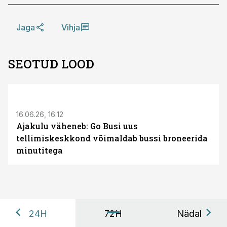
Jaga
Vihja
SEOTUD LOOD
ST
16.06.26, 16:12
Ajakulu väheneb: Go Busi uus
tellimiskeskkond võimaldab bussi broneerida
minutitega
24H
72H
Nädal