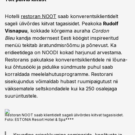
Hotelli
restoran NOOT
saab konverentsiklientidelt
sageli ülivõrdes kiitvat tagasisidet. Peakoka
Rudolf
Visnapuu
, kokkade kõrgeima auraha
Cordon
Bleu
kandja modernsest Eesti köögist inspireeritud
menüü tekitab äratundmisrõõmu ja põnevust. Ka
eridieetidega on NOODI kokad harjunud arvestama.
Restoranis pakutakse konverentsiklientidele nii lõuna-
kui õhtusööki ja pidulike sündmuste puhul saab
korraldada meelelahutusprogramme. Restorani
sisekujundus võimaldab hubast ruumipaigutust nii
väiksematele seltskondadele kui ka 250 osalejaga
suurüritustele.
Restoran NOOT saab klientidelt sageli ülivõrdes kiitvat tagasisidet.
Foto:
ESTONIA Resort Hotel & Spa****