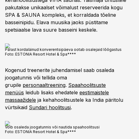
kehahoolitsustega VIHA saunas. Täismaja üritustele
pakutakse unikaalset võimalust reserveerida kogu
SPA & SAUNA kompleks, et korraldada tõeline
basseinipidu. Elava muusika jaoks püstitame
spetsiaalse lava suure basseini keskele.
Pärast kordaläinud konverentsipäeva ootab osalejaid lõõgastus
Foto:
ESTONIA Resort Hotel & Spa****
Kogenud treenerite juhendamisel saab osaleda
joogatunnis või tellida oma
grupile
personaaltreening
.
Spaahoolitsuste
menüüs
leidub lisaks ehedatele
eestimaistele
massaažidele
ja kehahoolitsustele ka India päritolu
vürtsikaid
Sundari hoolitsusi
.
Võib osaleda joogatunnis või nautida spaahoolitsusi
Foto:
ESTONIA Resort Hotel & Spa****