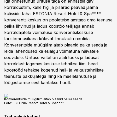
Iga õnnestunud ürituse taga on ennastsalgav
korraldustiim, kelle higi ja pisarad peavad jääma
kulisside taha. ESTONIA Resort Hotel & Spa****
konverentsikeskus on pooleteise aastaga oma teenuse
paika lihvinud ja ladus koostöö tellijaga annab
korraldajatele võimaluse konverentsikeskuse
taustamuusikana kõlavat linnulaulu nautida.
Konverentside müügitiim aitab plaanid paika seada ja
leida lahendused ka esialgu võimatuna näivatele
soovidele. Ürituse vältel on alati toeks ja ladusat
korraldust tagamas keskuse tehniline tiim, head
koostööd tehakse kogenud heli- ja valgustehniliste
teenuste pakkujatega ning ka meelelahutuse ja
lõõgastumise eest kantakse hoolt.
Konverentside müügitiim aitab plaanid paika seada
Foto:
ESTONIA Resort Hotel & Spa****
Toit pälvib kiitust