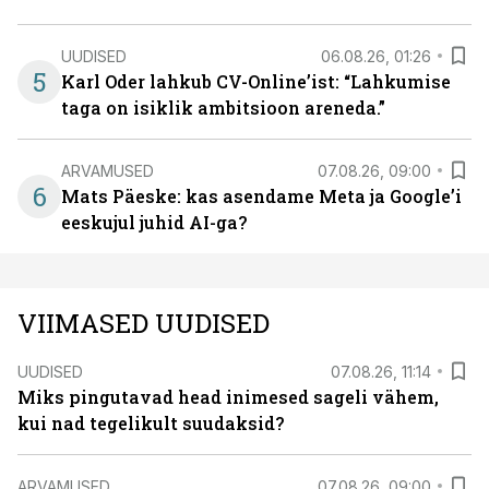
UUDISED
06.08.26, 01:26
5
Karl Oder lahkub CV-Online’ist: “Lahkumise
taga on isiklik ambitsioon areneda.”
ARVAMUSED
07.08.26, 09:00
6
Mats Päeske: kas asendame Meta ja Google’i
eeskujul juhid AI-ga?
VIIMASED UUDISED
UUDISED
07.08.26, 11:14
Miks pingutavad head inimesed sageli vähem,
kui nad tegelikult suudaksid?
ARVAMUSED
07.08.26, 09:00