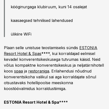
kööginurgaga klubiruum, kuni 14 osalejat
kaasaegsed tehnilised lahendused
ülikiire WiFi
Plaan selle unistuse teostamiseks sündis
ESTONIA
Resort Hotel & Spas
****, kui korraldajad eelmisel
kevadel konverentsikeskusega tutvumas käisid. Neid
võlus kompaktne konverentsikeskus ja neljatärnihotell
koos
spaa
ja
restoraniga
. Erilahendusi nõudnud
konverentsikoha valikul sai aga korraldajate sõnul
otsustavaks hotellipoolse meeskonna
koostöövalmidus korraldustiimiga.
ESTONIA Resort Hotel & Spa****