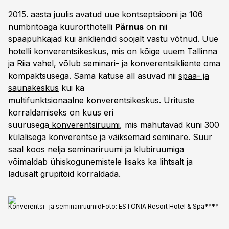
2015. aasta juulis avatud uue kontseptsiooni ja 106
numbritoaga kuurorthotelli
Pärnus
on nii
spaapuhkajad kui ärikliendid soojalt vastu võtnud. Uue
hotelli
konverentsikeskus
, mis on kõige uuem Tallinna
ja Riia vahel, võlub seminari- ja konverentsikliente oma
kompaktsusega. Sama katuse all asuvad nii
spaa- ja
saunakeskus
kui ka
multifunktsionaalne
konverentsikeskus
. Ürituste
korraldamiseks on kuus eri
suurusega
konverentsiruumi
, mis mahutavad kuni 300
külalisega konverentse ja väiksemaid seminare. Suur
saal koos nelja seminariruumi ja klubiruumiga
võimaldab ühiskogunemistele lisaks ka lihtsalt ja
ladusalt grupitöid korraldada.
Konverentsi- ja seminariruumid
Foto:
ESTONIA Resort Hotel & Spa****