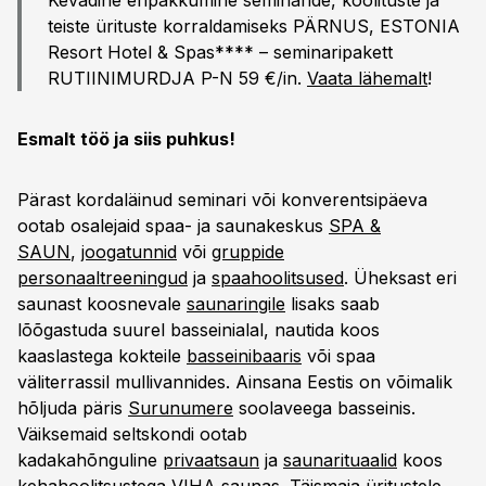
Kevadine eripakkumine seminaride, koolituste ja
teiste ürituste korraldamiseks PÄRNUS, ESTONIA
Resort Hotel & Spas**** – seminaripakett
RUTIINIMURDJA P-N 59 €/in.
Vaata lähemalt
!
Esmalt töö ja siis puhkus!
Pärast kordaläinud seminari või konverentsipäeva
ootab osalejaid spaa- ja saunakeskus
SPA &
SAUN
,
joogatunnid
või
gruppide
personaaltreeningud
ja
spaahoolitsused
. Üheksast eri
saunast koosnevale
saunaringile
lisaks saab
lõõgastuda suurel basseinialal, nautida koos
kaaslastega kokteile
basseinibaaris
või spaa
väliterrassil mullivannides. Ainsana Eestis on võimalik
hõljuda päris
Surunumere
soolaveega basseinis.
Väiksemaid seltskondi ootab
kadakahõnguline
privaatsaun
ja
saunarituaalid
koos