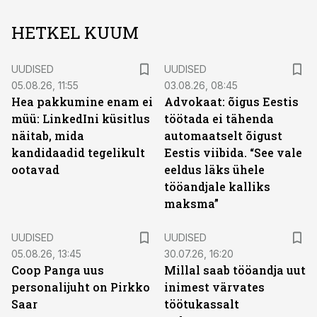
HETKEL KUUM
UUDISED
UUDISED
05.08.26, 11:55
03.08.26, 08:45
Hea pakkumine enam ei
Advokaat: õigus Eestis
müü: LinkedIni küsitlus
töötada ei tähenda
näitab, mida
automaatselt õigust
kandidaadid tegelikult
Eestis viibida. “See vale
ootavad
eeldus läks ühele
tööandjale kalliks
maksma”
UUDISED
UUDISED
05.08.26, 13:45
30.07.26, 16:20
Coop Panga uus
Millal saab tööandja uut
personalijuht on Pirkko
inimest värvates
Saar
töötukassalt