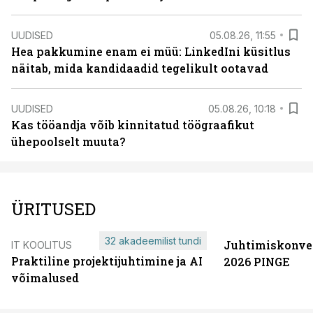
UUDISED
05.08.26, 11:55
Hea pakkumine enam ei müü: LinkedIni küsitlus
näitab, mida kandidaadid tegelikult ootavad
UUDISED
05.08.26, 10:18
Kas tööandja võib kinnitatud töögraafikut
ühepoolselt muuta?
ÜRITUSED
32 akadeemilist tundi
Juhtimiskonve
IT KOOLITUS
Praktiline projektijuhtimine ja AI
2026 PINGE
võimalused