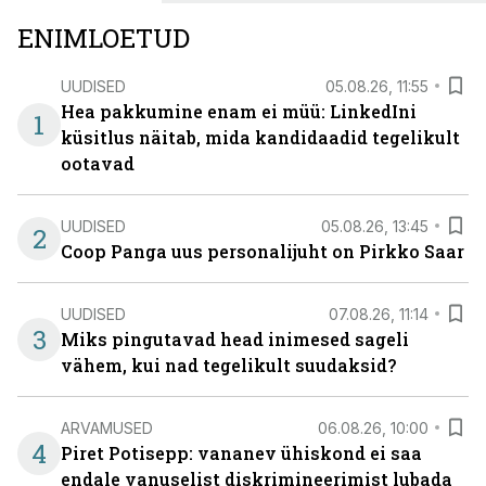
ENIMLOETUD
UUDISED
05.08.26, 11:55
Hea pakkumine enam ei müü: LinkedIni
1
küsitlus näitab, mida kandidaadid tegelikult
ootavad
UUDISED
05.08.26, 13:45
2
Coop Panga uus personalijuht on Pirkko Saar
UUDISED
07.08.26, 11:14
3
Miks pingutavad head inimesed sageli
vähem, kui nad tegelikult suudaksid?
ARVAMUSED
06.08.26, 10:00
4
Piret Potisepp: vananev ühiskond ei saa
endale vanuselist diskrimineerimist lubada