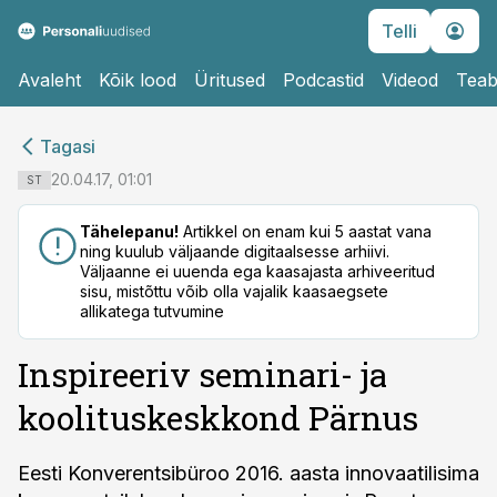
Telli
Avaleht
Kõik lood
Üritused
Podcastid
Videod
Teab
cebook
cebook
Tagasi
Twitter)
Twitter)
20.04.17, 01:01
ST
kedIn
kedIn
Tähelepanu!
Artikkel on enam kui 5 aastat vana
ning kuulub väljaande digitaalsesse arhiivi.
ail
ail
Väljaanne ei uuenda ega kaasajasta arhiveeritud
sisu, mistõttu võib olla vajalik kaasaegsete
k
k
allikatega tutvumine
Inspireeriv seminari- ja
koolituskeskkond Pärnus
Eesti Konverentsibüroo 2016. aasta innovaatilisima