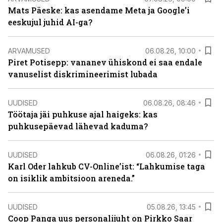
Mats Päeske: kas asendame Meta ja Google’i
eeskujul juhid AI-ga?
ARVAMUSED
06.08.26, 10:00
Piret Potisepp: vananev ühiskond ei saa endale
vanuselist diskrimineerimist lubada
UUDISED
06.08.26, 08:46
Töötaja jäi puhkuse ajal haigeks: kas
puhkusepäevad lähevad kaduma?
UUDISED
06.08.26, 01:26
Karl Oder lahkub CV-Online’ist: “Lahkumise taga
on isiklik ambitsioon areneda.”
UUDISED
05.08.26, 13:45
Coop Panga uus personalijuht on Pirkko Saar