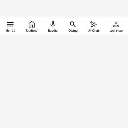
Menüü
Uudised
Raadio
Otsing
AI Chat
Logi sisse
Vana-Lõuna 39/1, 19094 Tallinn
(+372) 667 0111
personaliuudised@personaliuudised.ee
Telli
Reklaam
Firmast
Sisu kasutamisõigused
Ajakirjaniku
eetikakoodeks
Üldtingimused
Privaatsustingimused