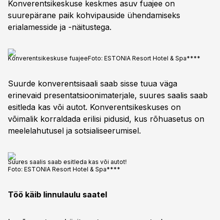
Konverentsikeskuse keskmes asuv fuajee on
suurepärane paik kohvipauside ühendamiseks
erialamesside ja -näitustega.
Konverentsikeskuse fuajee
Foto:
ESTONIA Resort Hotel & Spa****
Suurde konverentsisaali saab sisse tuua väga
erinevaid presentatsioonimaterjale, suures saalis saab
esitleda kas või autot. Konverentsikeskuses on
võimalik korraldada erilisi pidusid, kus rõhuasetus on
meelelahutusel ja sotsialiseerumisel.
Suures saalis saab esitleda kas või autot!
Foto:
ESTONIA Resort Hotel & Spa****
Töö käib linnulaulu saatel