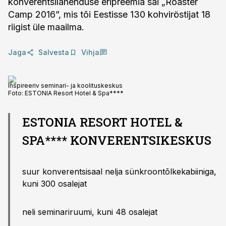
konverentsilahenduse eripreemia sai „Roaster
Camp 2016”, mis tõi Eestisse 130 kohviröstijat 18
riigist üle maailma.
Jaga
Salvesta
Vihja
Inspireeriv seminari- ja koolituskeskus
Foto:
ESTONIA Resort Hotel & Spa****
ESTONIA RESORT HOTEL &
SPA**** KONVERENTSIKESKUS
suur konverentsisaal nelja sünkroontõlkekabiiniga,
kuni 300 osalejat
neli seminariruumi, kuni 48 osalejat