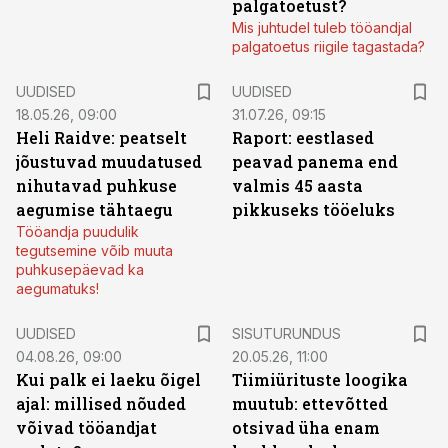
palgatoetust?
Mis juhtudel tuleb tööandjal
palgatoetus riigile tagastada?
UUDISED
UUDISED
18.05.26, 09:00
31.07.26, 09:15
Heli Raidve: peatselt
Raport: eestlased
jõustuvad muudatused
peavad panema end
nihutavad puhkuse
valmis 45 aasta
aegumise tähtaegu
pikkuseks tööeluks
Tööandja puudulik
tegutsemine võib muuta
puhkusepäevad ka
aegumatuks!
ST
UUDISED
SISUTURUNDUS
04.08.26, 09:00
20.05.26, 11:00
Kui palk ei laeku õigel
Tiimiürituste loogika
ajal: millised nõuded
muutub: ettevõtted
võivad tööandjat
otsivad üha enam