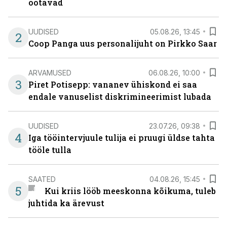
ootavad
UUDISED
05.08.26, 13:45
2
Coop Panga uus personalijuht on Pirkko Saar
ARVAMUSED
06.08.26, 10:00
3
Piret Potisepp: vananev ühiskond ei saa
endale vanuselist diskrimineerimist lubada
UUDISED
23.07.26, 09:38
4
Iga tööintervjuule tulija ei pruugi üldse tahta
tööle tulla
SAATED
04.08.26, 15:45
5
Kui kriis lööb meeskonna kõikuma, tuleb
juhtida ka ärevust