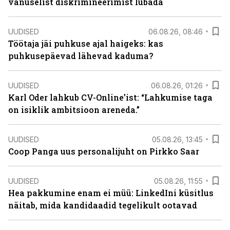
vanuselist diskrimineerimist lubada
UUDISED
06.08.26, 08:46
Töötaja jäi puhkuse ajal haigeks: kas
puhkusepäevad lähevad kaduma?
UUDISED
06.08.26, 01:26
Karl Oder lahkub CV-Online’ist: “Lahkumise taga
on isiklik ambitsioon areneda.”
UUDISED
05.08.26, 13:45
Coop Panga uus personalijuht on Pirkko Saar
UUDISED
05.08.26, 11:55
Hea pakkumine enam ei müü: LinkedIni küsitlus
näitab, mida kandidaadid tegelikult ootavad