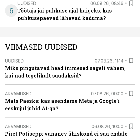
UUDISED
06.08.26, 08:46
6
Töötaja jäi puhkuse ajal haigeks: kas
puhkusepäevad lähevad kaduma?
VIIMASED UUDISED
UUDISED
07.08.26, 11:14
Miks pingutavad head inimesed sageli vähem,
kui nad tegelikult suudaksid?
ARVAMUSED
07.08.26, 09:00
Mats Päeske: kas asendame Meta ja Google’i
eeskujul juhid AI-ga?
ARVAMUSED
06.08.26, 10:00
Piret Potisepp: vananev ühiskond ei saa endale