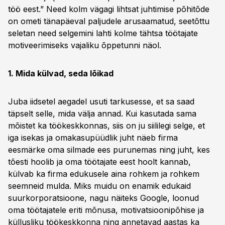
töö eest.” Need kolm vägagi lihtsat juhtimise põhitõde
on ometi tänapäeval paljudele arusaamatud, seetõttu
seletan need selgemini lahti kolme tähtsa töötajate
motiveerimiseks vajaliku õppetunni näol.
1. Mida külvad, seda lõikad
Juba iidsetel aegadel usuti tarkusesse, et sa saad
täpselt selle, mida välja annad. Kui kasutada sama
mõistet ka töökeskkonnas, siis on ju siililegi selge, et
iga isekas ja omakasupüüdlik juht näeb firma
eesmärke oma silmade ees purunemas ning juht, kes
tõesti hoolib ja oma töötajate eest hoolt kannab,
külvab ka firma edukusele aina rohkem ja rohkem
seemneid mulda. Miks muidu on enamik edukaid
suurkorporatsioone, nagu näiteks Google, loonud
oma töötajatele eriti mõnusa, motivatsioonipõhise ja
küllusliku töökeskkonna ning annetavad aastas ka