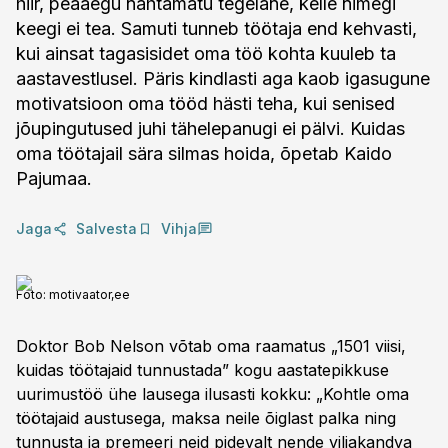
hiir, peaaegu nähtamatu tegelane, kelle nimegi
keegi ei tea. Samuti tunneb töötaja end kehvasti,
kui ainsat tagasisidet oma töö kohta kuuleb ta
aastavestlusel. Päris kindlasti aga kaob igasugune
motivatsioon oma tööd hästi teha, kui senised
jõupingutused juhi tähelepanugi ei pälvi. Kuidas
oma töötajail sära silmas hoida, õpetab Kaido
Pajumaa.
Jaga
Salvesta
Vihja
Foto:
motivaator,ee
Doktor Bob Nelson võtab oma raamatus „1501 viisi,
kuidas töötajaid tunnustada” kogu aastatepikkuse
uurimustöö ühe lausega ilusasti kokku: „Kohtle oma
töötajaid austusega, maksa neile õiglast palka ning
tunnusta ja premeeri neid pidevalt nende viljakandva