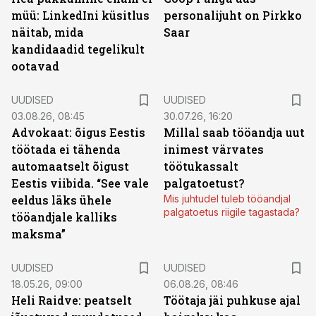
müü: LinkedIni küsitlus
personalijuht on Pirkko
näitab, mida
Saar
kandidaadid tegelikult
ootavad
UUDISED
UUDISED
03.08.26, 08:45
30.07.26, 16:20
Advokaat: õigus Eestis
Millal saab tööandja uut
töötada ei tähenda
inimest värvates
automaatselt õigust
töötukassalt
Eestis viibida. “See vale
palgatoetust?
eeldus läks ühele
Mis juhtudel tuleb tööandjal
palgatoetus riigile tagastada?
tööandjale kalliks
maksma”
UUDISED
UUDISED
18.05.26, 09:00
06.08.26, 08:46
Heli Raidve: peatselt
Töötaja jäi puhkuse ajal