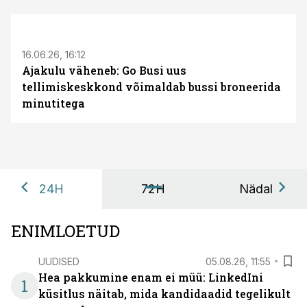
ST
16.06.26, 16:12
Ajakulu väheneb: Go Busi uus
tellimiskeskkond võimaldab bussi broneerida
minutitega
24H
72H
Nädal
ENIMLOETUD
UUDISED
05.08.26, 11:55
Hea pakkumine enam ei müü: LinkedIni
1
küsitlus näitab, mida kandidaadid tegelikult