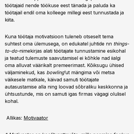
töötajaid nende töökuse eest tänada ja paluda ka
töötajail endil oma kolleege millegi eest tunnustada ja
kiita.
Kuna töötaja motivatsioon tuleneb otseselt tema
suhtest oma ülemusega, on edukatel juhtide nn
things-
to-do-
nimekirjas alati töötajate tunnustamine esikohal
ja teatud tulemuste saavutamisel ei kõhkle nad iialgi
oma alluvat väärikalt premeerimast. Kõiksugu ühised
väljaminekud, kas
bowling
’ut mängima või metsa
väikesele matkale, käivad samuti töötajate
autasustamise alla ning loovad sõbraliku keskkonna ja
ühtsustunde, mis on samuti igas firmas vägagi olulisel
kohal.
Allikas:
Motivaator