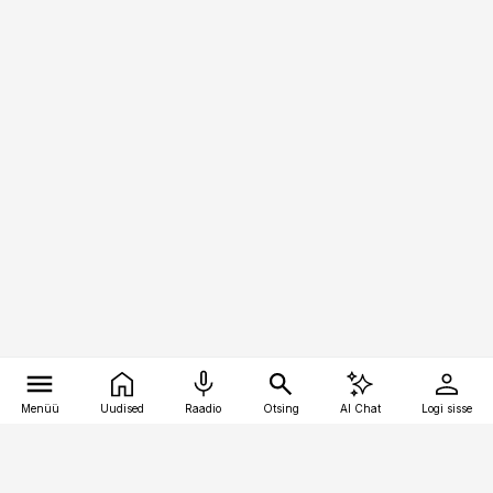
Menüü
Uudised
Raadio
Otsing
AI Chat
Logi sisse