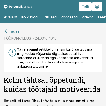
Telli
Avaleht
Kõik lood
Üritused
Podcastid
Videod
Teab
cebook
cebook
Tagasi
Twitter)
Twitter)
TÖÖKORRALDUS
24.03.16, 10:15
kedIn
kedIn
Tähelepanu!
Artikkel on enam kui 5 aastat vana
ning kuulub väljaande digitaalsesse arhiivi.
ail
ail
Väljaanne ei uuenda ega kaasajasta arhiveeritud
sisu, mistõttu võib olla vajalik kaasaegsete
k
k
allikatega tutvumine
Kolm tähtsat õppetundi,
kuidas töötajaid motiveerida
Ilmselt ei taha ükski töötaja olla oma ametis hall