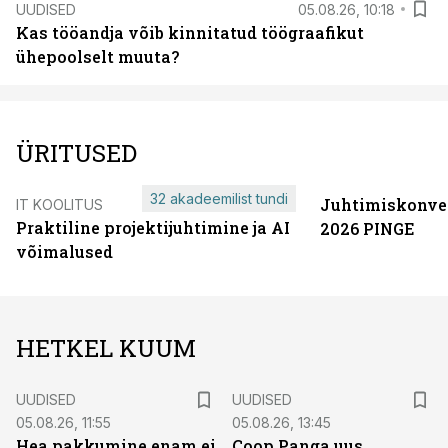
UUDISED
05.08.26, 10:18
Kas tööandja võib kinnitatud töögraafikut
ühepoolselt muuta?
ÜRITUSED
32 akadeemilist tundi
Juhtimiskonve
IT KOOLITUS
Praktiline projektijuhtimine ja AI
2026 PINGE
võimalused
HETKEL KUUM
UUDISED
UUDISED
05.08.26, 11:55
05.08.26, 13:45
Hea pakkumine enam ei
Coop Panga uus