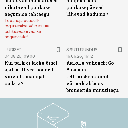
jõustuvad muudatused
haigeks: kas
nihutavad puhkuse
puhkusepäevad
aegumise tähtaegu
lähevad kaduma?
Tööandja puudulik
tegutsemine võib muuta
puhkusepäevad ka
aegumatuks!
ST
UUDISED
SISUTURUNDUS
04.08.26, 09:00
16.06.26, 16:12
Kui palk ei laeku õigel
Ajakulu väheneb: Go
ajal: millised nõuded
Busi uus
võivad tööandjat
tellimiskeskkond
oodata?
võimaldab bussi
broneerida minutitega