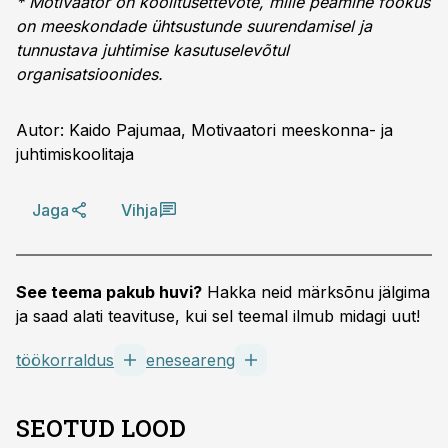
* Motivaator on koolitusettevõte, mille peamine fookus
on meeskondade ühtsustunde suurendamisel ja
tunnustava juhtimise kasutuselevõtul
organisatsioonides.
Autor: Kaido Pajumaa, Motivaatori meeskonna- ja
juhtimiskoolitaja
Jaga
Vihja
See teema pakub huvi?
Hakka neid märksõnu jälgima
ja saad alati teavituse, kui sel teemal ilmub midagi uut!
töökorraldus
eneseareng
SEOTUD LOOD