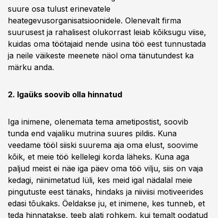
suure osa tulust erinevatele
heategevusorganisatsioonidele. Olenevalt firma
suurusest ja rahalisest olukorrast leiab kõiksugu viise,
kuidas oma töötajaid nende usina töö eest tunnustada
ja neile väikeste meenete näol oma tänutundest ka
märku anda.
2. Igaüks soovib olla hinnatud
Iga inimene, olenemata tema ametipostist, soovib
tunda end vajaliku mutrina suures pildis. Kuna
veedame tööl siiski suurema aja oma elust, soovime
kõik, et meie töö kellelegi korda läheks. Kuna aga
paljud meist ei näe iga päev oma töö vilju, siis on vaja
kedagi, niinimetatud lüli, kes meid igal nädalal meie
pingutuste eest tänaks, hindaks ja niiviisi motiveerides
edasi tõukaks. Öeldakse ju, et inimene, kes tunneb, et
teda hinnatakse, teeb alati rohkem, kui temalt oodatud