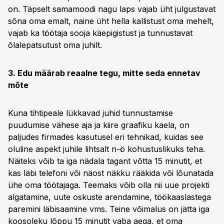
on. Täpselt samamoodi nagu laps vajab üht julgustavat
sõna oma emalt, naine üht hella kallistust oma mehelt,
vajab ka töötaja sooja käepigistust ja tunnustavat
õlalepatsutust oma juhilt.
3. Edu määrab reaalne tegu, mitte seda ennetav
mõte
Kuna tihtipeale lükkavad juhid tunnustamise
puudumise vähese aja ja kiire graafiku kaela, on
paljudes firmades kasutusel eri tehnikad, kuidas see
oluline aspekt juhile lihtsalt n-ö kohustuslikuks teha.
Näiteks võib ta iga nädala tagant võtta 15 minutit, et
kas läbi telefoni või näost näkku rääkida või lõunatada
ühe oma töötajaga. Teemaks võib olla nii uue projekti
algatamine, uute oskuste arendamine, töökaaslastega
paremini läbisaamine vms. Teine võimalus on jätta iga
koosoleku lõppu 15 minutit vaba aega, et oma