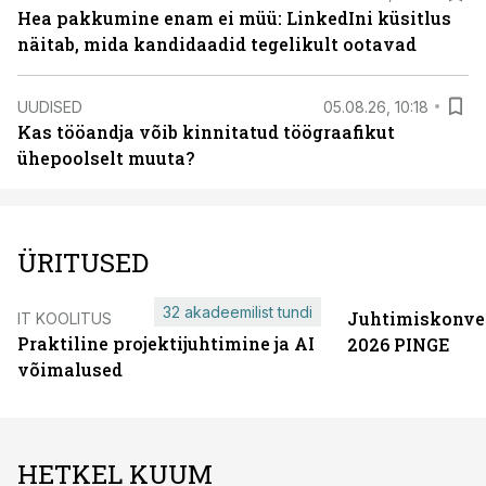
Hea pakkumine enam ei müü: LinkedIni küsitlus
näitab, mida kandidaadid tegelikult ootavad
UUDISED
05.08.26, 10:18
Kas tööandja võib kinnitatud töögraafikut
ühepoolselt muuta?
ÜRITUSED
32 akadeemilist tundi
Juhtimiskonve
IT KOOLITUS
Praktiline projektijuhtimine ja AI
2026 PINGE
võimalused
HETKEL KUUM