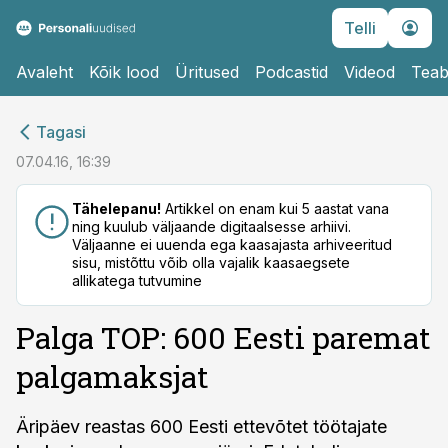
Telli
Avaleht
Kõik lood
Üritused
Podcastid
Videod
Teab
cebook
cebook
Tagasi
Twitter)
Twitter)
07.04.16, 16:39
kedIn
kedIn
Tähelepanu!
Artikkel on enam kui 5 aastat vana
ning kuulub väljaande digitaalsesse arhiivi.
ail
ail
Väljaanne ei uuenda ega kaasajasta arhiveeritud
sisu, mistõttu võib olla vajalik kaasaegsete
k
k
allikatega tutvumine
Palga TOP: 600 Eesti paremat
palgamaksjat
Äripäev reastas 600 Eesti ettevõtet töötajate