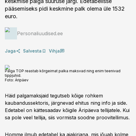
keskmise palga suuruse järgi. Edetabelisse
pääsemiseks pidi keskmine palk olema üle 1532
euro.
Personaliuudised.ee
Jaga
Salvesta
Vihja
Palga TOP reastab kõrgeimat palka maksvad ning enim teenivad
tippjuhid.
Foto:
Äripäev
Häid palgamaksjaid tegutseb kõige rohkem
kaubandussektoris, järgnevad ehitus ning info ja side.
Edetabel on kättesaadav kõigile Äripäeva tellijatele. Kui
sa pole veel tellija, siis vormista soodne proovitellimus.
Homme ilmub edetabel ka ajakirjana, mis jõuab kolme