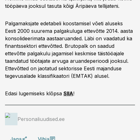
tööpäeva jooksul tasuta kõigi Äripäeva tellijateni.
Palgamaksjate edetabeli koostamisel võeti aluseks
Eesti 2000 suurema palga­kuluga ettevõtte 2014. aasta
konsolideerimata aastaaruanded. Läbi on vaadatud ka
finantssektori ettevõtted. Brutopalk on saadud
ettevõtte palgakulu jagamisel keskmise täistööajale
taandatud töötajate arvuga aruandeperioodi jooksul.
Ettevõtted on jaotatud sektorisse Eesti majanduse
tegevusalade klassifikaatori (EMTAK) alusel.
Edasi lugemiseks klõpsa
SIIA
!
Personaliuudised.ee
Jaga
Vihja