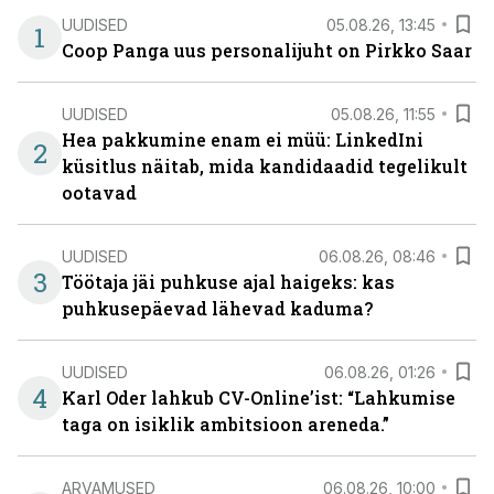
UUDISED
05.08.26, 13:45
1
Coop Panga uus personalijuht on Pirkko Saar
UUDISED
05.08.26, 11:55
Hea pakkumine enam ei müü: LinkedIni
2
küsitlus näitab, mida kandidaadid tegelikult
ootavad
UUDISED
06.08.26, 08:46
3
Töötaja jäi puhkuse ajal haigeks: kas
puhkusepäevad lähevad kaduma?
UUDISED
06.08.26, 01:26
4
Karl Oder lahkub CV-Online’ist: “Lahkumise
taga on isiklik ambitsioon areneda.”
ARVAMUSED
06.08.26, 10:00