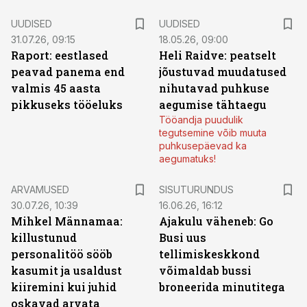
UUDISED
UUDISED
31.07.26, 09:15
18.05.26, 09:00
Raport: eestlased
Heli Raidve: peatselt
peavad panema end
jõustuvad muudatused
valmis 45 aasta
nihutavad puhkuse
pikkuseks tööeluks
aegumise tähtaegu
Tööandja puudulik
tegutsemine võib muuta
puhkusepäevad ka
aegumatuks!
ST
ARVAMUSED
SISUTURUNDUS
30.07.26, 10:39
16.06.26, 16:12
Mihkel Männamaa:
Ajakulu väheneb: Go
killustunud
Busi uus
personalitöö sööb
tellimiskeskkond
kasumit ja usaldust
võimaldab bussi
kiiremini kui juhid
broneerida minutitega
oskavad arvata