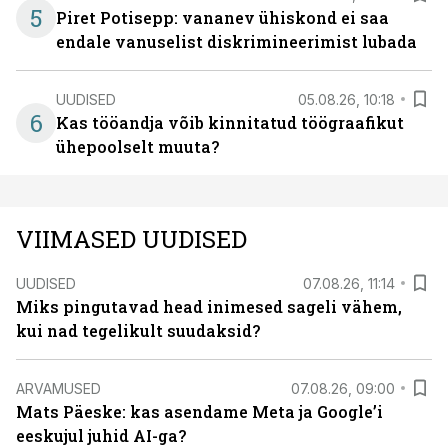
5
Piret Potisepp: vananev ühiskond ei saa
endale vanuselist diskrimineerimist lubada
UUDISED
05.08.26, 10:18
6
Kas tööandja võib kinnitatud töögraafikut
ühepoolselt muuta?
VIIMASED UUDISED
UUDISED
07.08.26, 11:14
Miks pingutavad head inimesed sageli vähem,
kui nad tegelikult suudaksid?
ARVAMUSED
07.08.26, 09:00
Mats Päeske: kas asendame Meta ja Google’i
eeskujul juhid AI-ga?