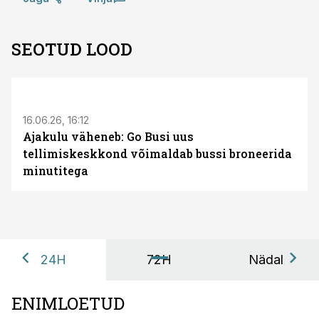
SEOTUD LOOD
ST
16.06.26, 16:12
Ajakulu väheneb: Go Busi uus
tellimiskeskkond võimaldab bussi broneerida
minutitega
24H
72H
Nädal
ENIMLOETUD