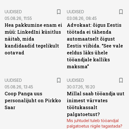
UUDISED
UUDISED
05.08.26, 11:55
03.08.26, 08:45
Hea pakkumine enam ei
Advokaat: õigus Eestis
müü: LinkedIni küsitlus
töötada ei tähenda
näitab, mida
automaatselt õigust
kandidaadid tegelikult
Eestis viibida. “See vale
ootavad
eeldus läks ühele
tööandjale kalliks
maksma”
UUDISED
UUDISED
05.08.26, 13:45
30.07.26, 16:20
Coop Panga uus
Millal saab tööandja uut
personalijuht on Pirkko
inimest värvates
Saar
töötukassalt
palgatoetust?
Mis juhtudel tuleb tööandjal
palgatoetus riigile tagastada?