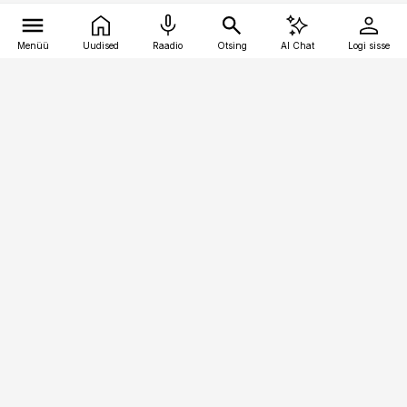
Menüü
Uudised
Raadio
Otsing
AI Chat
Logi sisse
Vana-Lõuna 39/1, 19094 Tallinn
(+372) 667 0111
personaliuudised@personaliuudised.ee
Telli
Reklaam
Firmast
Sisu kasutamisõigused
Ajakirjaniku
eetikakoodeks
Üldtingimused
Privaatsustingimused
Küpsiste poliitika
KKK
Eesti Meediaettevõtete
Eelistuste haldamine