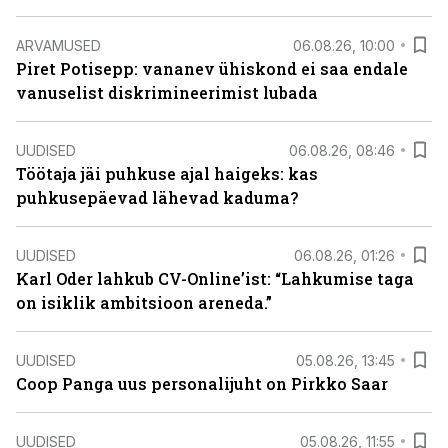
ARVAMUSED
06.08.26, 10:00
Piret Potisepp: vananev ühiskond ei saa endale
vanuselist diskrimineerimist lubada
UUDISED
06.08.26, 08:46
Töötaja jäi puhkuse ajal haigeks: kas
puhkusepäevad lähevad kaduma?
UUDISED
06.08.26, 01:26
Karl Oder lahkub CV-Online’ist: “Lahkumise taga
on isiklik ambitsioon areneda.”
UUDISED
05.08.26, 13:45
Coop Panga uus personalijuht on Pirkko Saar
UUDISED
05.08.26, 11:55