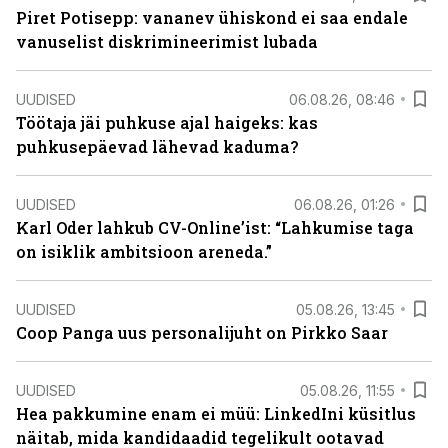
Piret Potisepp: vananev ühiskond ei saa endale
vanuselist diskrimineerimist lubada
UUDISED
06.08.26, 08:46
Töötaja jäi puhkuse ajal haigeks: kas
puhkusepäevad lähevad kaduma?
UUDISED
06.08.26, 01:26
Karl Oder lahkub CV-Online’ist: “Lahkumise taga
on isiklik ambitsioon areneda.”
UUDISED
05.08.26, 13:45
Coop Panga uus personalijuht on Pirkko Saar
UUDISED
05.08.26, 11:55
Hea pakkumine enam ei müü: LinkedIni küsitlus
näitab, mida kandidaadid tegelikult ootavad