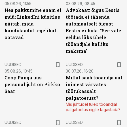
05.08.26, 11:55
03.08.26, 08:45
Hea pakkumine enam ei
Advokaat: õigus Eestis
müü: LinkedIni küsitlus
töötada ei tähenda
näitab, mida
automaatselt õigust
kandidaadid tegelikult
Eestis viibida. “See vale
ootavad
eeldus läks ühele
tööandjale kalliks
maksma”
UUDISED
UUDISED
05.08.26, 13:45
30.07.26, 16:20
Coop Panga uus
Millal saab tööandja uut
personalijuht on Pirkko
inimest värvates
Saar
töötukassalt
palgatoetust?
Mis juhtudel tuleb tööandjal
palgatoetus riigile tagastada?
UUDISED
UUDISED