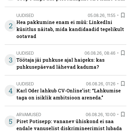
UUDISED
05.08.26, 11:55
Hea pakkumine enam ei müü: LinkedIni
2
küsitlus näitab, mida kandidaadid tegelikult
ootavad
UUDISED
06.08.26, 08:46
3
Töötaja jäi puhkuse ajal haigeks: kas
puhkusepäevad lähevad kaduma?
UUDISED
06.08.26, 01:26
4
Karl Oder lahkub CV-Online’ist: “Lahkumise
taga on isiklik ambitsioon areneda.”
ARVAMUSED
06.08.26, 10:00
5
Piret Potisepp: vananev ühiskond ei saa
endale vanuselist diskrimineerimist lubada