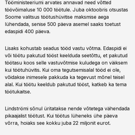
Tööministeeriumi arvates annavad need võtted
töövõimaluse 10 000 töötule. Juba oktoobris otsustas
Soome valitsus töötushüvitise maksmise aega
lühendada, senise 500 päeva asemel saaks toetust
edaspidi 400 päeva.
Lisaks kohustab seadus tööd vastu võtma. Edaspidi ei
või töötu pakutud tööst keelduda seetõttu, et pakutud
töötasu koos selle vastuvõtmise kuludega on väiksem
kui töötuhüvitis. Kui oma tegutsemisalal tööd ei ole,
võidakse inimesele pakkuda ka tegevust mõnel teisel
alal. Kui töötu keeldub pakutud tööst, katkeb ka tema
töötukaitse.
Lindströmi sõnul üritatakse nende võtetega vähendada
pikaajalist töötust. Kui töötus lüheneks ühe päeva
võrra, hoiaks see kokku juba 22 miljonit eurot.