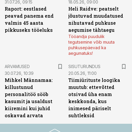
31.07.26, 09:15
18.05.26, 09:00
Raport: eestlased
Heli Raidve: peatselt
peavad panema end
jõustuvad muudatused
valmis 45 aasta
nihutavad puhkuse
pikkuseks tööeluks
aegumise tähtaegu
Tööandja puudulik
tegutsemine võib muuta
puhkusepäevad ka
aegumatuks!
ST
ARVAMUSED
SISUTURUNDUS
30.07.26, 10:39
20.05.26, 11:00
Mihkel Männamaa:
Tiimiürituste loogika
killustunud
muutub: ettevõtted
personalitöö sööb
otsivad üha enam
kasumit ja usaldust
keskkonda, kus
kiiremini kui juhid
inimesed päriselt
oskavad arvata
suhtleksid