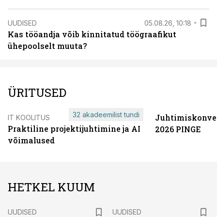
UUDISED
05.08.26, 10:18
Kas tööandja võib kinnitatud töögraafikut
ühepoolselt muuta?
ÜRITUSED
32 akadeemilist tundi
Juhtimiskonve
IT KOOLITUS
Praktiline projektijuhtimine ja AI
2026 PINGE
võimalused
HETKEL KUUM
UUDISED
UUDISED