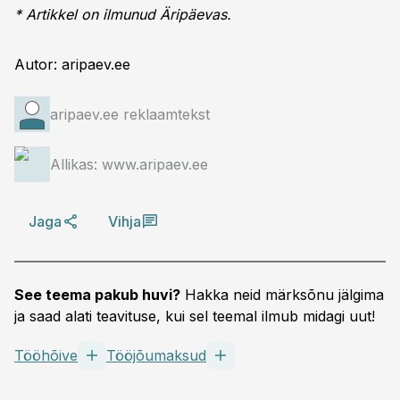
* Artikkel on ilmunud Äripäevas.
Autor: aripaev.ee
aripaev.ee reklaamtekst
Allikas: www.aripaev.ee
Jaga
Vihja
See teema pakub huvi?
Hakka neid märksõnu jälgima
ja saad alati teavituse, kui sel teemal ilmub midagi uut!
Tööhõive
Tööjõumaksud