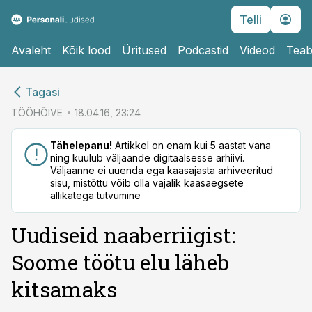
Telli
Avaleht
Kõik lood
Üritused
Podcastid
Videod
Teab
cebook
cebook
Tagasi
Twitter)
Twitter)
TÖÖHÕIVE
18.04.16, 23:24
kedIn
kedIn
Tähelepanu!
Artikkel on enam kui 5 aastat vana
ning kuulub väljaande digitaalsesse arhiivi.
ail
ail
Väljaanne ei uuenda ega kaasajasta arhiveeritud
sisu, mistõttu võib olla vajalik kaasaegsete
k
k
allikatega tutvumine
Uudiseid naaberriigist:
Soome töötu elu läheb
kitsamaks