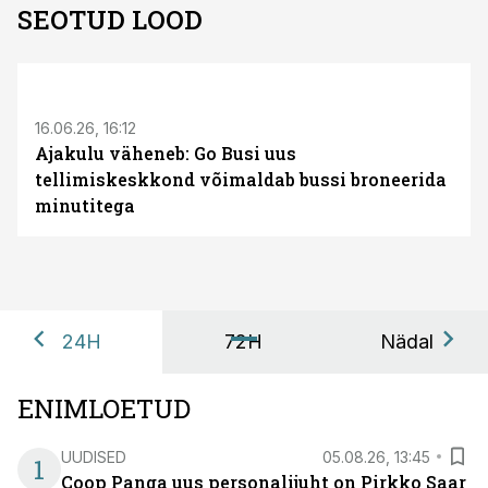
SEOTUD LOOD
ST
16.06.26, 16:12
Ajakulu väheneb: Go Busi uus
tellimiskeskkond võimaldab bussi broneerida
minutitega
24H
72H
Nädal
ENIMLOETUD
UUDISED
05.08.26, 13:45
1
Coop Panga uus personalijuht on Pirkko Saar