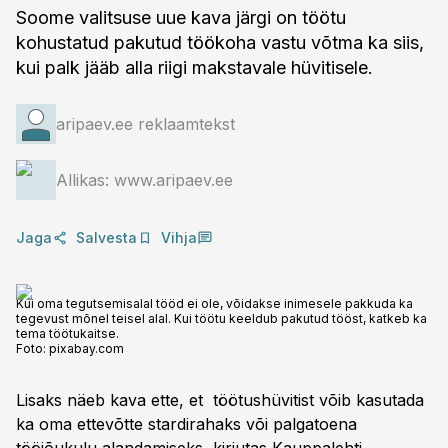
Soome valitsuse uue kava järgi on töötu
kohustatud pakutud töökoha vastu võtma ka siis,
kui palk jääb alla riigi makstavale hüvitisele.
aripaev.ee reklaamtekst
Allikas: www.aripaev.ee
Jaga
Salvesta
Vihja
Kui oma tegutsemisalal tööd ei ole, võidakse inimesele pakkuda ka
tegevust mõnel teisel alal. Kui töötu keeldub pakutud tööst, katkeb ka
tema töötukaitse.
Foto:
pixabay.com
Lisaks näeb kava ette, et töötushüvitist võib kasutada
ka oma ettevõtte stardirahaks või palgatoena