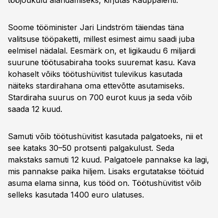
tööjõukulu alandamiseks, kirjutas Kauppalehti.
Soome tööminister Jari Lindström täiendas täna
valitsuse tööpaketti, millest esimest aimu saadi juba
eelmisel nädalal. Eesmärk on, et ligikaudu 6 miljardi
suurune töötusabiraha tooks suuremat kasu. Kava
kohaselt võiks töötushüvitist tulevikus kasutada
näiteks stardirahana oma ettevõtte asutamiseks.
Stardiraha suurus on 700 eurot kuus ja seda võib
saada 12 kuud.
Samuti võib töötushüvitist kasutada palgatoeks, nii et
see kataks 30–50 protsenti palgakulust. Seda
makstaks samuti 12 kuud. Palgatoele pannakse ka lagi,
mis pannakse paika hiljem. Lisaks ergutatakse töötuid
asuma elama sinna, kus tööd on. Töötushüvitist võib
selleks kasutada 1400 euro ulatuses.