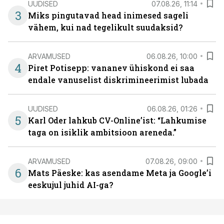
UUDISED
07.08.26, 11:14
3
Miks pingutavad head inimesed sageli
vähem, kui nad tegelikult suudaksid?
ARVAMUSED
06.08.26, 10:00
4
Piret Potisepp: vananev ühiskond ei saa
endale vanuselist diskrimineerimist lubada
UUDISED
06.08.26, 01:26
5
Karl Oder lahkub CV-Online’ist: “Lahkumise
taga on isiklik ambitsioon areneda.”
ARVAMUSED
07.08.26, 09:00
6
Mats Päeske: kas asendame Meta ja Google’i
eeskujul juhid AI-ga?