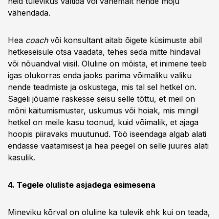
neid tulevikus vältida või vähemalt nende mõju
vähendada.
Hea
coach
või konsultant aitab õigete küsimuste abil
hetkeseisule otsa vaadata, tehes seda mitte hindaval
või nõuandval viisil. Oluline on mõista, et inimene teeb
igas olukorras enda jaoks parima võimaliku valiku
nende teadmiste ja oskustega, mis tal sel hetkel on.
Sageli jõuame raskesse seisu selle tõttu, et meil on
mõni käitumismuster, uskumus või hoiak, mis mingil
hetkel on meile kasu toonud, kuid võimalik, et ajaga
hoopis piiravaks muutunud. Töö iseendaga algab alati
endasse vaatamisest ja hea peegel on selle juures alati
kasulik.
4. Tegele oluliste asjadega esimesena
Mineviku kõrval on oluline ka tulevik ehk kui on teada,