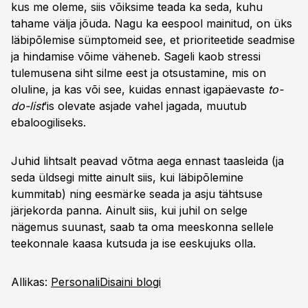
kus me oleme, siis võiksime teada ka seda, kuhu
tahame välja jõuda. Nagu ka eespool mainitud, on üks
läbipõlemise sümptomeid see, et prioriteetide seadmise
ja hindamise võime väheneb. Sageli kaob stressi
tulemusena siht silme eest ja otsustamine, mis on
oluline, ja kas või see, kuidas ennast igapäevaste
to-
do-list
’is olevate asjade vahel jagada, muutub
ebaloogiliseks.
Juhid lihtsalt peavad võtma aega ennast taasleida (ja
seda üldsegi mitte ainult siis, kui läbipõlemine
kummitab) ning eesmärke seada ja asju tähtsuse
järjekorda panna. Ainult siis, kui juhil on selge
nägemus suunast, saab ta oma meeskonna sellele
teekonnale kaasa kutsuda ja ise eeskujuks olla.
Allikas:
PersonaliDisaini blogi