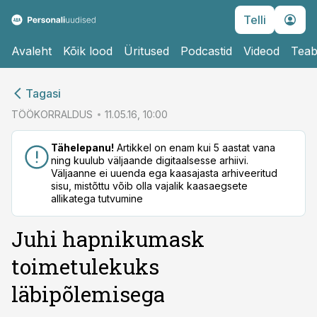
Telli
Avaleht
Kõik lood
Üritused
Podcastid
Videod
Teab
cebook
cebook
Tagasi
Twitter)
Twitter)
TÖÖKORRALDUS
11.05.16, 10:00
kedIn
kedIn
Tähelepanu!
Artikkel on enam kui 5 aastat vana
ning kuulub väljaande digitaalsesse arhiivi.
ail
ail
Väljaanne ei uuenda ega kaasajasta arhiveeritud
sisu, mistõttu võib olla vajalik kaasaegsete
k
k
allikatega tutvumine
Juhi hapnikumask
toimetulekuks
läbipõlemisega