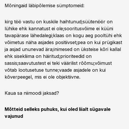
Mõningaid läbipõlemise sümptomeid:
kirg töö vastu on kuskile haihtunud;süütenöör on
lühike ehk kannatust ei ole;sooritusvõime ei küüni
tavapärase lähedalegi;klaas on kogu aeg pooltühi ehk
võimetus näha asjades positiivset;pea on kui prügikast
ja asjad ununevad ära;inimesed on üksteise kõri kallal
ehk sisekliima on häiritud;prioriteedid on
sassis;saavutustest ei teki väärilist rõõmu;võimust
võtab lootusetuse tunne;vaade asjadele on kui
kõverpeegel, mis ei ole objektiivne.
Kaua sa niimoodi jaksad?
Mõtteid selleks puhuks, kui oled liialt sügavale
vajunud