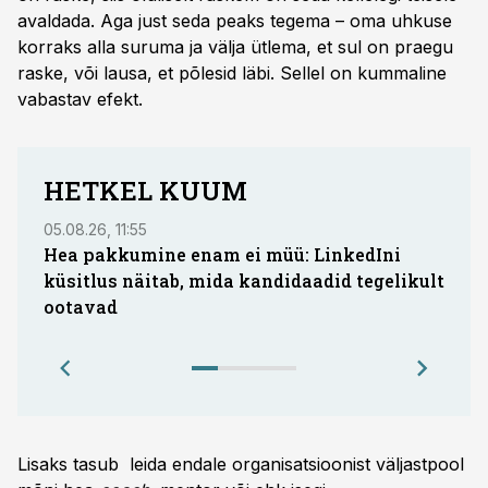
avaldada. Aga just seda peaks tegema – oma uhkuse
korraks alla suruma ja välja ütlema, et sul on praegu
raske, või lausa, et põlesid läbi. Sellel on kummaline
vabastav efekt.
HETKEL KUUM
05.08.26, 11:55
05.08.
Hea pakkumine enam ei müü: LinkedIni
Coop
küsitlus näitab, mida kandidaadid tegelikult
Saar
ootavad
Lisaks tasub leida endale organisatsioonist väljastpool