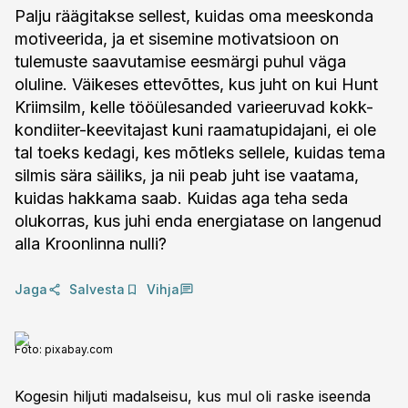
Palju räägitakse sellest, kuidas oma meeskonda
motiveerida, ja et sisemine motivatsioon on
tulemuste saavutamise eesmärgi puhul väga
oluline. Väikeses ettevõttes, kus juht on kui Hunt
Kriimsilm, kelle tööülesanded varieeruvad kokk-
kondiiter-keevitajast kuni raamatupidajani, ei ole
tal toeks kedagi, kes mõtleks sellele, kuidas tema
silmis sära säiliks, ja nii peab juht ise vaatama,
kuidas hakkama saab. Kuidas aga teha seda
olukorras, kus juhi enda energiatase on langenud
alla Kroonlinna nulli?
Jaga
Salvesta
Vihja
Foto:
pixabay.com
Kogesin hiljuti madalseisu, kus mul oli raske iseenda