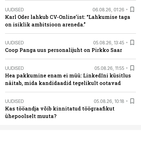
UUDISED
06.08.26, 01:26
Karl Oder lahkub CV-Online’ist: “Lahkumise taga
on isiklik ambitsioon areneda.”
UUDISED
05.08.26, 13:45
Coop Panga uus personalijuht on Pirkko Saar
UUDISED
05.08.26, 11:55
Hea pakkumine enam ei müü: LinkedIni küsitlus
näitab, mida kandidaadid tegelikult ootavad
UUDISED
05.08.26, 10:18
Kas tööandja võib kinnitatud töögraafikut
ühepoolselt muuta?