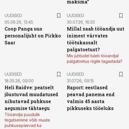
maksma”
UUDISED
UUDISED
05.08.26, 13:45
30.07.26, 16:20
Coop Panga uus
Millal saab tööandja uut
personalijuht on Pirkko
inimest värvates
Saar
töötukassalt
palgatoetust?
Mis juhtudel tuleb tööandjal
palgatoetus riigile tagastada?
UUDISED
UUDISED
18.05.26, 09:00
31.07.26, 09:15
Heli Raidve: peatselt
Raport: eestlased
jõustuvad muudatused
peavad panema end
nihutavad puhkuse
valmis 45 aasta
aegumise tähtaegu
pikkuseks tööeluks
Tööandja puudulik
tegutsemine võib muuta
puhkusepäevad ka