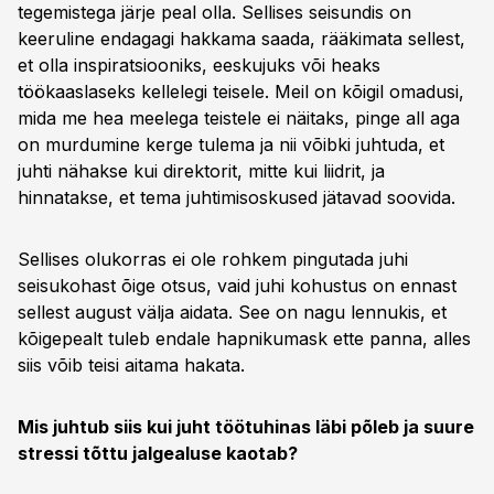
tegemistega järje peal olla. Sellises seisundis on
keeruline endagagi hakkama saada, rääkimata sellest,
et olla inspiratsiooniks, eeskujuks või heaks
töökaaslaseks kellelegi teisele. Meil on kõigil omadusi,
mida me hea meelega teistele ei näitaks, pinge all aga
on murdumine kerge tulema ja nii võibki juhtuda, et
juhti nähakse kui direktorit, mitte kui liidrit, ja
hinnatakse, et tema juhtimisoskused jätavad soovida.
Sellises olukorras ei ole rohkem pingutada juhi
seisukohast õige otsus, vaid juhi kohustus on ennast
sellest august välja aidata. See on nagu lennukis, et
kõigepealt tuleb endale hapnikumask ette panna, alles
siis võib teisi aitama hakata.
Mis juhtub siis kui juht töötuhinas läbi põleb ja suure
stressi tõttu jalgealuse kaotab?