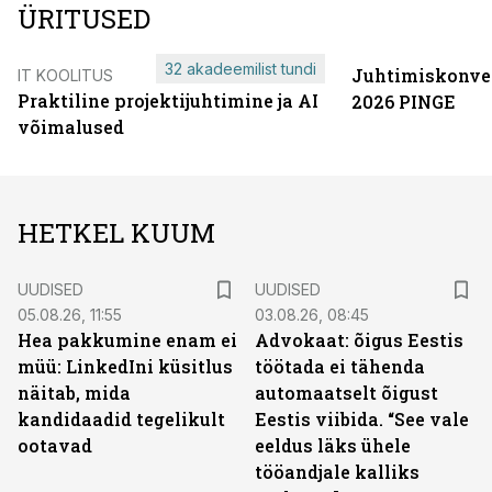
ÜRITUSED
32 akadeemilist tundi
Juhtimiskonve
IT KOOLITUS
Praktiline projektijuhtimine ja AI
2026 PINGE
võimalused
HETKEL KUUM
UUDISED
UUDISED
05.08.26, 11:55
03.08.26, 08:45
Hea pakkumine enam ei
Advokaat: õigus Eestis
müü: LinkedIni küsitlus
töötada ei tähenda
näitab, mida
automaatselt õigust
kandidaadid tegelikult
Eestis viibida. “See vale
ootavad
eeldus läks ühele
tööandjale kalliks