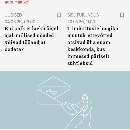
aegumatuks!
ST
UUDISED
SISUTURUNDUS
04.08.26, 09:00
20.05.26, 11:00
Kui palk ei laeku õigel
Tiimiürituste loogika
ajal: millised nõuded
muutub: ettevõtted
võivad tööandjat
otsivad üha enam
oodata?
keskkonda, kus
inimesed päriselt
suhtleksid