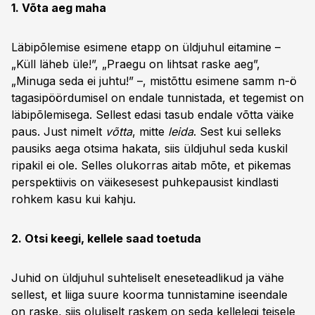
1. Võta aeg maha
Läbipõlemise esimene etapp on üldjuhul eitamine –
„Küll läheb üle!”, „Praegu on lihtsat raske aeg”,
„Minuga seda ei juhtu!” –, mistõttu esimene samm n-ö
tagasipöördumisel on endale tunnistada, et tegemist on
läbipõlemisega. Sellest edasi tasub endale võtta väike
paus. Just nimelt
võtta
, mitte
leida
. Sest kui selleks
pausiks aega otsima hakata, siis üldjuhul seda kuskil
ripakil ei ole. Selles olukorras aitab mõte, et pikemas
perspektiivis on väikesesest puhkepausist kindlasti
rohkem kasu kui kahju.
2. Otsi keegi, kellele saad toetuda
Juhid on üldjuhul suhteliselt eneseteadlikud ja vähe
sellest, et liiga suure koorma tunnistamine iseendale
on raske, siis oluliselt raskem on seda kellelegi teisele