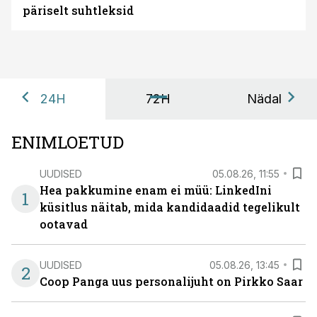
päriselt suhtleksid
24H
72H
Nädal
ENIMLOETUD
UUDISED
05.08.26, 11:55
Hea pakkumine enam ei müü: LinkedIni
1
küsitlus näitab, mida kandidaadid tegelikult
ootavad
UUDISED
05.08.26, 13:45
2
Coop Panga uus personalijuht on Pirkko Saar