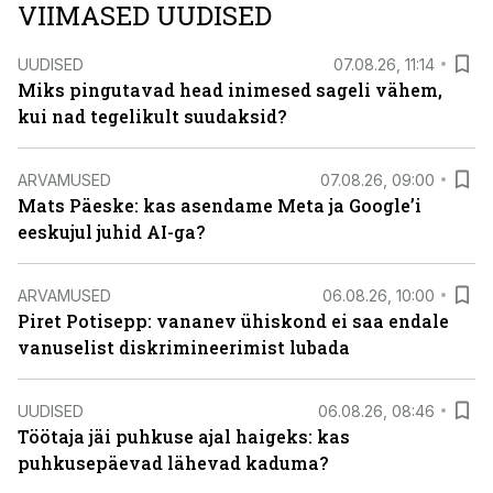
VIIMASED UUDISED
UUDISED
07.08.26, 11:14
Miks pingutavad head inimesed sageli vähem,
kui nad tegelikult suudaksid?
ARVAMUSED
07.08.26, 09:00
Mats Päeske: kas asendame Meta ja Google’i
eeskujul juhid AI-ga?
ARVAMUSED
06.08.26, 10:00
Piret Potisepp: vananev ühiskond ei saa endale
vanuselist diskrimineerimist lubada
UUDISED
06.08.26, 08:46
Töötaja jäi puhkuse ajal haigeks: kas
puhkusepäevad lähevad kaduma?