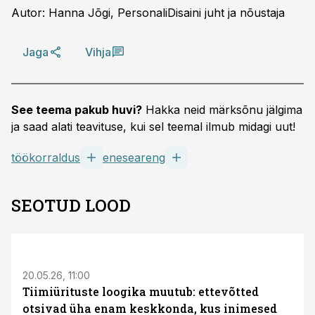
Autor: Hanna Jõgi, PersonaliDisaini juht ja nõustaja
Jaga
Vihja
See teema pakub huvi?
Hakka neid märksõnu jälgima
ja saad alati teavituse, kui sel teemal ilmub midagi uut!
töökorraldus
eneseareng
SEOTUD LOOD
ST
20.05.26, 11:00
Tiimiürituste loogika muutub: ettevõtted
otsivad üha enam keskkonda, kus inimesed