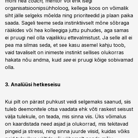
mõni hea
coach
, mentor või ehk isegi
organisatsioonipsühholoog, kellega koos on võimalik
siht jälle selgeks mõelda ning prioriteedid ja plaan paika
saada. Sageli teeme seda instinktiivselt mõne sõbraga
rääkides või hea kolleegiga juttu puhudes, aga samas
ei pruugi neil olla vajalikku ettevalmistust. Ja selle all ei
pea ma silmas seda, et see kasu asemel kahju toob,
vaid tavaliselt on inimeste instinkt sellises olukorras
hakata nõu andma, kuid
see
ei pruugi kõige sobivamad
olla.
3. Analüüsi hetkeseisu
Kui pilt on pärast puhkust veidi selgemaks saanud, siis
tuleb deemonitele otsa vaadata ehk võti raskest seisust
välja tulekule, on teada, mis sinna viis. Üks võimalus
on kaardistada need asjad ja olukorrad, mis tekitavad
pingeid ja stressi, ning sinna juurde viisid, kuidas võiks