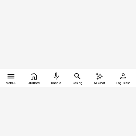
Menüü
Uudised
Raadio
Otsing
AI Chat
Logi sisse
Vana-Lõuna 39/1, 19094 Tallinn
(+372) 667 0111
personaliuudised@personaliuudised.ee