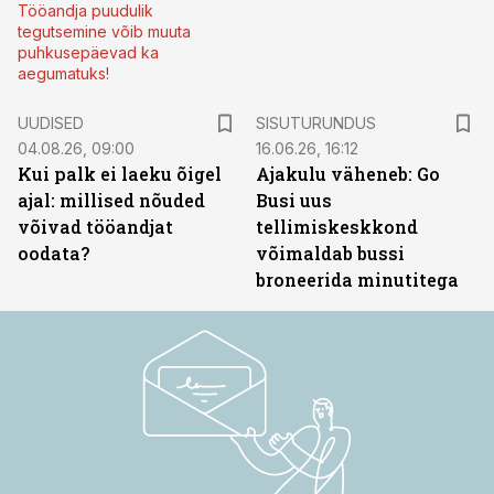
Tööandja puudulik
tegutsemine võib muuta
puhkusepäevad ka
aegumatuks!
ST
UUDISED
SISUTURUNDUS
04.08.26, 09:00
16.06.26, 16:12
Kui palk ei laeku õigel
Ajakulu väheneb: Go
ajal: millised nõuded
Busi uus
võivad tööandjat
tellimiskeskkond
oodata?
võimaldab bussi
broneerida minutitega