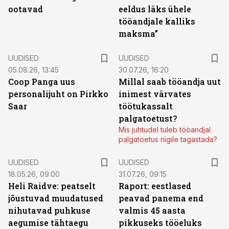
ootavad
eeldus läks ühele
tööandjale kalliks
maksma”
UUDISED
UUDISED
05.08.26, 13:45
30.07.26, 16:20
Coop Panga uus
Millal saab tööandja uut
personalijuht on Pirkko
inimest värvates
Saar
töötukassalt
palgatoetust?
Mis juhtudel tuleb tööandjal
palgatoetus riigile tagastada?
UUDISED
UUDISED
18.05.26, 09:00
31.07.26, 09:15
Heli Raidve: peatselt
Raport: eestlased
jõustuvad muudatused
peavad panema end
nihutavad puhkuse
valmis 45 aasta
aegumise tähtaegu
pikkuseks tööeluks