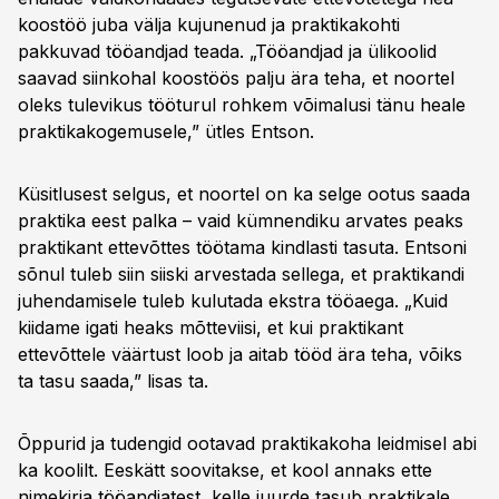
koostöö juba välja kujunenud ja praktikakohti
pakkuvad tööandjad teada. „Tööandjad ja ülikoolid
saavad siinkohal koostöös palju ära teha, et noortel
oleks tulevikus tööturul rohkem võimalusi tänu heale
praktikakogemusele,” ütles Entson.
Küsitlusest selgus, et noortel on ka selge ootus saada
praktika eest palka – vaid kümnendiku arvates peaks
praktikant ettevõttes töötama kindlasti tasuta. Entsoni
sõnul tuleb siin siiski arvestada sellega, et praktikandi
juhendamisele tuleb kulutada ekstra tööaega. „Kuid
kiidame igati heaks mõtteviisi, et kui praktikant
ettevõttele väärtust loob ja aitab tööd ära teha, võiks
ta tasu saada,” lisas ta.
Õppurid ja tudengid ootavad praktikakoha leidmisel abi
ka koolilt. Eeskätt soovitakse, et kool annaks ette
nimekirja tööandjatest, kelle juurde tasub praktikale