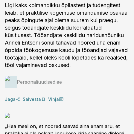
Ligi kaks kolmandikku õpilastest ja tudengitest
leiab, et praktilise kogemuse omandamise osakaal
peaks õpingute ajal olema suurem kui praegu,
selgus tööandjate keskliidu korraldatud
küsitlusest. Tööandjate keskliidu haridusnõuniku
Anneli Entsoni sõnul tahavad noored üha enam
õppida töökogemuse kaudu ja tööandjad vajavad
töötajaid, kellel oleks kooli lõpetades ka reaalsed,
tööl vajaminevad oskused.
Personaliuudised.ee
Jaga
Salvesta
Vihja
„Hea meel on, et noored saavad aina enam aru, et
praktika ei ole pelgalt linnukese kirja saamine diplomi