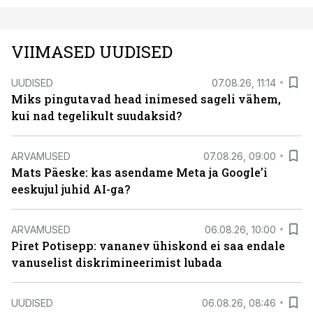
VIIMASED UUDISED
UUDISED
07.08.26, 11:14
Miks pingutavad head inimesed sageli vähem,
kui nad tegelikult suudaksid?
ARVAMUSED
07.08.26, 09:00
Mats Päeske: kas asendame Meta ja Google’i
eeskujul juhid AI-ga?
ARVAMUSED
06.08.26, 10:00
Piret Potisepp: vananev ühiskond ei saa endale
vanuselist diskrimineerimist lubada
UUDISED
06.08.26, 08:46