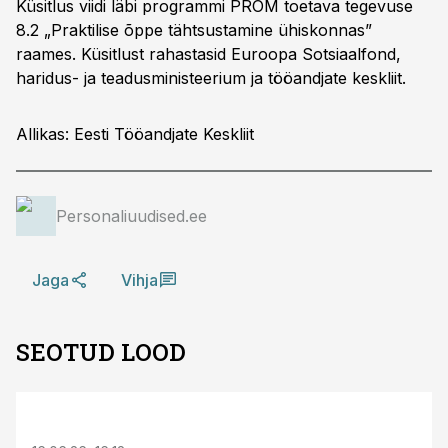
Küsitlus viidi läbi programmi PRÕM toetava tegevuse
8.2 „Praktilise õppe tähtsustamine ühiskonnas”
raames. Küsitlust rahastasid Euroopa Sotsiaalfond,
haridus- ja teadusministeerium ja tööandjate keskliit.
Allikas: Eesti Tööandjate Keskliit
Personaliuudised.ee
Jaga
Vihja
SEOTUD LOOD
ST