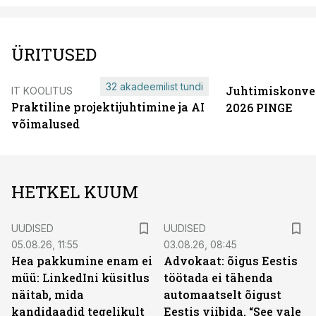
ÜRITUSED
32 akadeemilist tundi
Juhtimiskonve
IT KOOLITUS
Praktiline projektijuhtimine ja AI
2026 PINGE
võimalused
HETKEL KUUM
UUDISED
UUDISED
05.08.26, 11:55
03.08.26, 08:45
Hea pakkumine enam ei
Advokaat: õigus Eestis
müü: LinkedIni küsitlus
töötada ei tähenda
näitab, mida
automaatselt õigust
kandidaadid tegelikult
Eestis viibida. “See vale