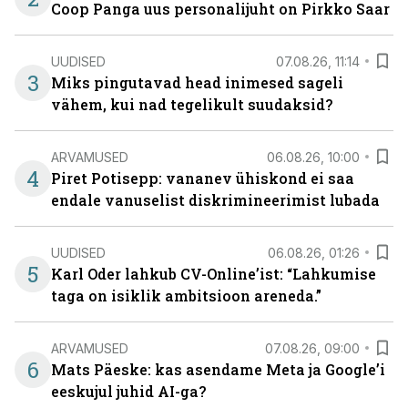
Coop Panga uus personalijuht on Pirkko Saar
UUDISED
07.08.26, 11:14
3
Miks pingutavad head inimesed sageli
vähem, kui nad tegelikult suudaksid?
ARVAMUSED
06.08.26, 10:00
4
Piret Potisepp: vananev ühiskond ei saa
endale vanuselist diskrimineerimist lubada
UUDISED
06.08.26, 01:26
5
Karl Oder lahkub CV-Online’ist: “Lahkumise
taga on isiklik ambitsioon areneda.”
ARVAMUSED
07.08.26, 09:00
6
Mats Päeske: kas asendame Meta ja Google’i
eeskujul juhid AI-ga?