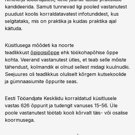
kandideerida. Samuti tunnevad ligi pooled vastanutest
puudust koolis korraldatavatest infotundidest, kus
selgitataks, mis on praktika ja kuidas praktika ajal
käituda.
Küsitlusega mõõdeti ka noorte
teadlikkust
õpipoisiõppe
ehk töökohapõhise õppe
kohta. Veerand vastanutest ütles, et teab selle mõiste
tähendust, kolmandik ei olnud sellest midagi kuulnudki.
Seejuures oli teadlikkus oluliselt kõrgem kutsekoolide
ja gümnaasiumite õppurite seas.
Eesti Tööandjate Keskliidu korraldatud küsitlusele
vastas 626 õppurit ja tudengit vanuses 15–56. Üle
poole vastanutest töötab kooli kõrvalt täis- või osalise
koormusega.