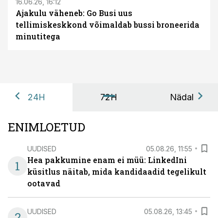
16.06.26, 16:12
Ajakulu väheneb: Go Busi uus
tellimiskeskkond võimaldab bussi broneerida
minutitega
24H
72H
Nädal
ENIMLOETUD
UUDISED
05.08.26, 11:55
Hea pakkumine enam ei müü: LinkedIni
1
küsitlus näitab, mida kandidaadid tegelikult
ootavad
UUDISED
05.08.26, 13:45
2