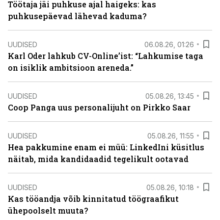
Töötaja jäi puhkuse ajal haigeks: kas
puhkusepäevad lähevad kaduma?
UUDISED
06.08.26, 01:26
Karl Oder lahkub CV-Online’ist: “Lahkumise taga
on isiklik ambitsioon areneda.”
UUDISED
05.08.26, 13:45
Coop Panga uus personalijuht on Pirkko Saar
UUDISED
05.08.26, 11:55
Hea pakkumine enam ei müü: LinkedIni küsitlus
näitab, mida kandidaadid tegelikult ootavad
UUDISED
05.08.26, 10:18
Kas tööandja võib kinnitatud töögraafikut
ühepoolselt muuta?