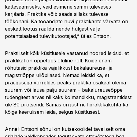
kättesaamiseks, vaid esimene samm tulevases
karjääris. Praktika võib saada sillaks tulevase
töökohani. Ka tööandjate huvi praktikante värvata on
eeskätt lootus raalida nende hulgast välja
potentsiaalsed tulevikutöötajad,” ütles Entson.
Praktiliselt kõik küsitlusele vastanud noored leidsid, et
praktikal on õppetöös oluline roll. Kõige enam
rõhutasid praktika vajalikkust bakalaureuse- ja
magistriõppe üliõpilased. Nemad leidsid ka, et
praegusega võrreldes peaks praktika osakaal olema
suurem või lausa palju suurem – bakalureuseõppe
tudengitest arvas nii kaks kolmandikku, magistrantidest
üle 80 protsendi. Samas on just neil praktikakohta ka
kõige keerulisem leida, selgus küsitlusest.
Anneli Entsoni sõnul on kutsekoolidel tavaliselt oma
erialade valdkondades tegutsevate ettevõtetega hea