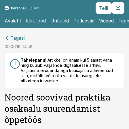
Telli
Avaleht
Kõik lood
Üritused
Podcastid
Videod
Teab
cebook
cebook
Tagasi
Twitter)
Twitter)
09.06.16, 14:58
kedIn
kedIn
Tähelepanu!
Artikkel on enam kui 5 aastat vana
ning kuulub väljaande digitaalsesse arhiivi.
ail
ail
Väljaanne ei uuenda ega kaasajasta arhiveeritud
sisu, mistõttu võib olla vajalik kaasaegsete
k
k
allikatega tutvumine
Noored soovivad praktika
osakaalu suurendamist
õppetöös