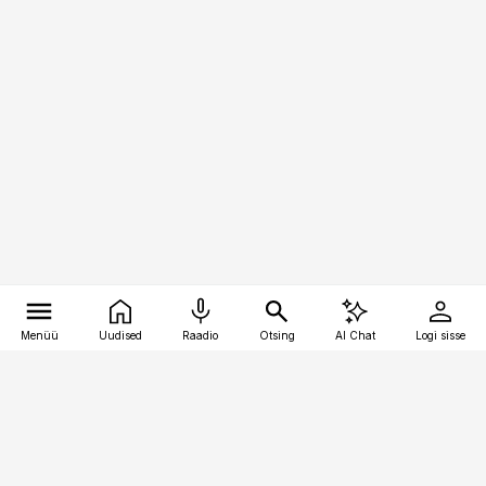
Menüü
Uudised
Raadio
Otsing
AI Chat
Logi sisse
Vana-Lõuna 39/1, 19094 Tallinn
(+372) 667 0111